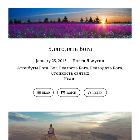
Благодать Бога
January 25, 2015
Павел Львутин
Атрибуты Бога
,
Бог
,
Благость Бога
,
Благодать Бога
,
Стойкость святых
Исаия
READ
WATCH
LISTEN