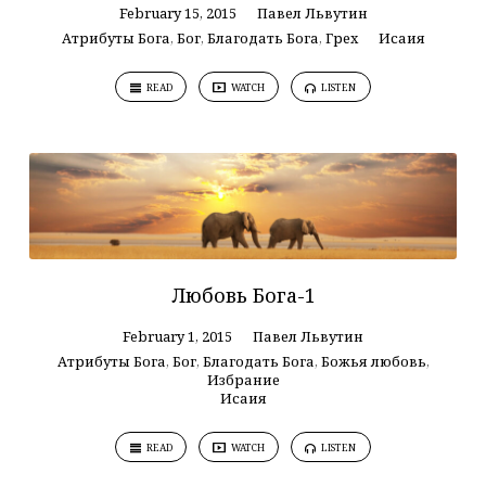
February 15, 2015
Павел Львутин
Атрибуты Бога
,
Бог
,
Благодать Бога
,
Грех
Исаия
READ
WATCH
LISTEN
Любовь Бога-1
February 1, 2015
Павел Львутин
Атрибуты Бога
,
Бог
,
Благодать Бога
,
Божья любовь
,
Избрание
Исаия
READ
WATCH
LISTEN