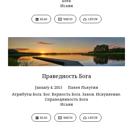
Бога
Исаия
READ
WATCH
LISTEN
Праведность Бога
January 4, 2015
Павел Львутин
Атрибуты Бога
,
Бог
,
Верность Бога
,
Закон
,
Искупление
,
Справедливость Бога
Исаия
READ
WATCH
LISTEN