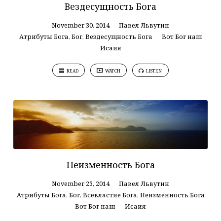
Вездесущность Бога
November 30, 2014
Павел Львутин
Атрибуты Бога
,
Бог
,
Вездесущность Бога
Вот Бог наш
Исаия
READ
WATCH
LISTEN
Неизменность Бога
November 23, 2014
Павел Львутин
Атрибуты Бога
,
Бог
,
Всевластие Бога
,
Неизменность Бога
Вот Бог наш
Исаия