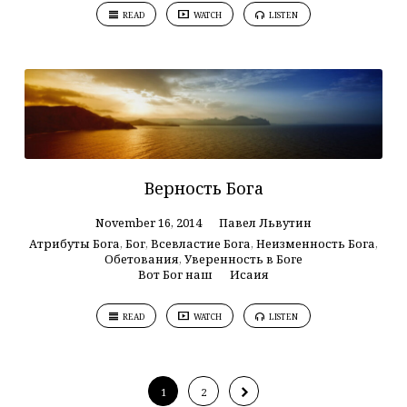
READ
WATCH
LISTEN
Верность Бога
November 16, 2014
Павел Львутин
Атрибуты Бога
,
Бог
,
Всевластие Бога
,
Неизменность Бога
,
Обетования
,
Уверенность в Боге
Вот Бог наш
Исаия
READ
WATCH
LISTEN
1
2