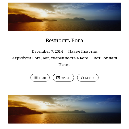
Вечность Бога
December 7, 2014
Павел Львутин
Атрибуты Бога
,
Бог
,
Уверенность в Боге
Вот Бог наш
Исаия
READ
WATCH
LISTEN