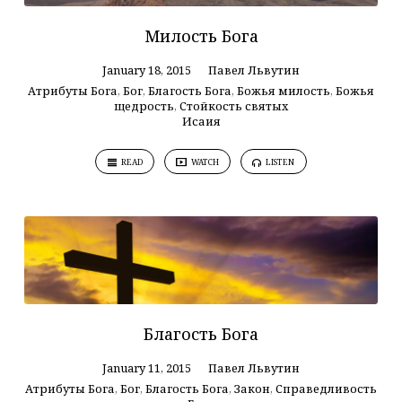
Милость Бога
January 18, 2015
Павел Львутин
Атрибуты Бога
,
Бог
,
Благость Бога
,
Божья милость
,
Божья
щедрость
,
Стойкость святых
Исаия
READ
WATCH
LISTEN
Благость Бога
January 11, 2015
Павел Львутин
Атрибуты Бога
,
Бог
,
Благость Бога
,
Закон
,
Справедливость