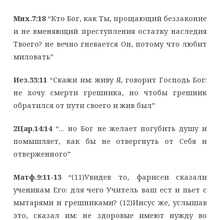
Мих.7:18
“Кто Бог, как Ты, прощающий беззаконие
и не вменяющий преступления остатку наследия
Твоего? не вечно гневается Он, потому что любит
миловать”
Иез.33:11
“Скажи им: живу Я, говорит Господь Бог:
не хочу смерти грешника, но чтобы грешник
обратился от пути своего и жив был”
2Цар.14:14
“… но Бог не желает погубить душу и
помышляет, как бы не отвергнуть от Себя и
отверженного”
Матф.9:11-13
“(11)Увидев то, фарисеи сказали
ученикам Его: для чего Учитель ваш ест и пьет с
мытарями и грешниками? (12)Иисус же, услышав
это, сказал им: не здоровые имеют нужду во