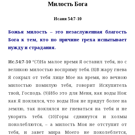
Милость Бога
Исаия 54:7-10
Божья милость – это незаслуженная благость
Бога к тем,
кто по причине греха испытывает
нужду и страдания.
Ис.54:7-10
“(7)На малое время Я оставил тебя, но с
великою милостью восприму тебя. (8)В жару гнева
Я сокрыл от тебя лице Мое на время, но вечною
милостью помилую тебя, говорит Искупитель
твой, Господь. (9)Ибо это для Меня, как воды Ноя:
как Я поклялся, что воды Ноя не придут более на
землю, так поклялся не гневаться на тебя и не
укорять тебя. (10)Горы сдвинутся и холмы
поколеблются, – а милость Моя не отступит от
тебя, и завет мира Моего не поколеблется,