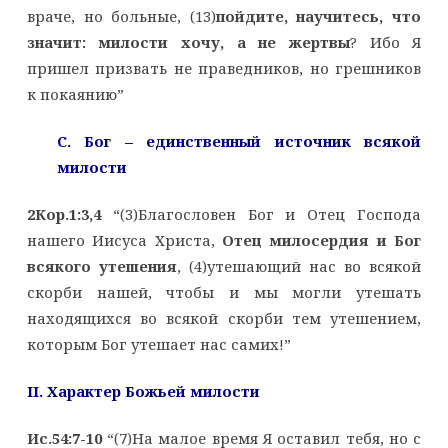
враче, но больные, (13)
пойдите, научитесь, что
значит: милости хочу, а не жертвы
? Ибо Я
пришел призвать не праведников, но грешников
к покаянию”
C. Бог – единственный источник всякой
милости
2Кор.1:3,4
“(3)Благословен Бог и Отец Господа
нашего Иисуса Христа,
Отец милосердия и Бог
всякого утешения
, (4)утешающий нас во всякой
скорби нашей, чтобы и мы могли утешать
находящихся во всякой скорби тем утешением,
которым Бог утешает нас самих!”
II. Характер Божьей милости
Ис.54:7-10
“(7)На малое время Я оставил тебя, но с