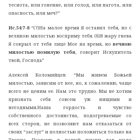
теснота, или гонение, или голод, или нагота, или
опасность, или меч?”
Ис.54:7-8
“(7)На малое время Я оставил тебя, но с
великою милостью восприму тебя. (8)В жару гнева
Я сокрыл от тебя лице Мое на время, но
вечною
милостью помилую тебя
, говорит Искупитель
твой, Господь”
Алексей Коломийцев: “Мы живем Божьей
милостью, зависим от нее, но, к сожалению, чаще
всего не ценим ее. Нам это трудно. Мы не хотим
признать себя совсем уж нищими и
негодными.Наша гордость и чувство
собственного достоинства, подогреваемые со
всех сторон, не позволяют нам отказаться от
своих “заслуг” и полностью положиться только на
Творца. Поэтому в нашей жизни так мало