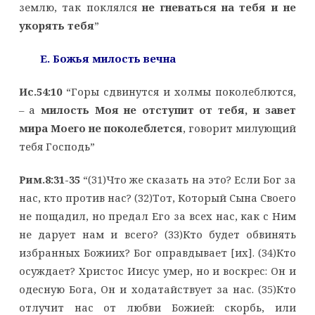
землю, так поклялся
не гневаться на тебя и не
укорять тебя
”
E. Божья милость вечна
Ис.54:10
“Горы сдвинутся и холмы поколеблются,
– а
милость Моя не отступит от тебя, и завет
мира Моего не поколеблется
, говорит милующий
тебя Господь”
Рим.8:31-35
“(31)Что же сказать на это? Если Бог за
нас, кто против нас? (32)Тот, Который Сына Своего
не пощадил, но предал Его за всех нас, как с Ним
не дарует нам и всего? (33)Кто будет обвинять
избранных Божиих? Бог оправдывает [их]. (34)Кто
осуждает? Христос Иисус умер, но и воскрес: Он и
одесную Бога, Он и ходатайствует за нас. (35)Кто
отлучит нас от любви Божией: скорбь, или