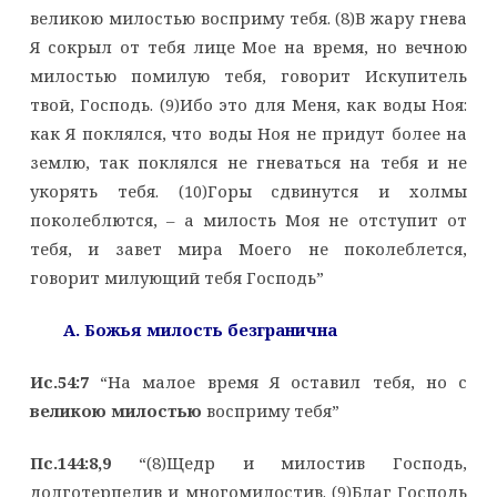
великою милостью восприму тебя. (8)В жару гнева
Я сокрыл от тебя лице Мое на время, но вечною
милостью помилую тебя, говорит Искупитель
твой, Господь. (9)Ибо это для Меня, как воды Ноя:
как Я поклялся, что воды Ноя не придут более на
землю, так поклялся не гневаться на тебя и не
укорять тебя. (10)Горы сдвинутся и холмы
поколеблются, – а милость Моя не отступит от
тебя, и завет мира Моего не поколеблется,
говорит милующий тебя Господь”
A. Божья милость безгранична
Ис.54:7
“На малое время Я оставил тебя, но с
великою милостью
восприму тебя”
Пс.144:8,9
“(8)Щедр и милостив Господь,
долготерпелив и многомилостив. (9)Благ Господь