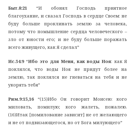
Быт.8:21
“И обонял Господь приятное
благоухание, и сказал Господь в сердце Своем: не
буду больше проклинать землю за человека,
потому что помышление сердца человеческого –
зло от юности его; и не буду больше поражать
всего живущего, как Я сделал”
Ис.54:9
“
Ибо это для Меня, как воды Ноя
: как Я
поклялся, что воды Ноя не придут более на
землю, так поклялся не гневаться на тебя и не
укорять тебя”
Рим.9:15,16
“(15)Ибо Он говорит Моисею: кого
миловать, помилую; кого жалеть, пожалею.
(16)Итак [помилование зависит] не от желающего
и не от подвизающегося, но от Бога милующего”