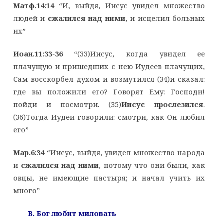
Матф.14:14
“И, выйдя, Иисус увидел множество
людей и
сжалился над ними
, и исцелил больных
их”
Иоан.11:33-36
“(33)Иисус, когда увидел ее
плачущую и пришедших с нею Иудеев плачущих,
Сам восскорбел духом и возмутился (34)и сказал:
где вы положили его? Говорят Ему: Господи!
пойди и посмотри. (35)
Иисус прослезился
.
(36)Тогда Иудеи говорили: смотри, как Он любил
его”
Мар.6:34
“Иисус, выйдя, увидел множество народа
и
сжалился над ними
, потому что они были, как
овцы, не имеющие пастыря; и начал учить их
много”
B. Бог любит миловать