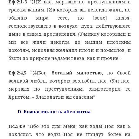
Еф.2:1-3
“(1)И вас, мертвых по преступлениям и
грехам вашим, (2)в которых вы некогда жили, по
обычаю мира сего, по [воле] князя,
господствующего в воздухе, духа, действующего
ныне в сынах противления, (3)между которыми и
мы все жили некогда по нашим плотским
похотям, исполняя желания плоти и помыслов, и
были по природе чадами гнева, как и прочие”
Еф.2:4,5
“(4)Бог,
богатый милостью
, по Своей
великой любви, которою возлюбил нас, (5)и нас,
мертвых по преступлениям, оживотворил со
Христом, – благодатью вы спасены”
D. Божья милость абсолютна
Ис.54:9
“Ибо это для Меня, как воды Ноя: как Я
поклялся, что воды Ноя не придут более на