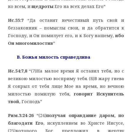
ко всем, и
щедроты
Его на всех делах Его”
Ис.55:7
“Да оставит нечестивый путь свой и
беззаконник – помыслы свои, и да обратится к
Господу, и Он помилует его, и к Богу нашему,
ибо
Он многомилостив
”
B. Божья милость справедлива
Ис.54:7,8
“(7)На малое время Я оставил тебя, но с
великою милостью восприму тебя. (8)В жару гнева
Я сокрыл от тебя лице Мое на время, но вечною
милостью помилую тебя,
говорит Искупитель
твой
, Господь”
Рим.3:24-26
“(24)
получая оправдание даром, по
благодати Его
, искуплением во Христе Иисусе,
(25)которого Бог предложил в жертву