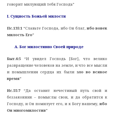
говорит милующий тебя Господь”
I. Сущность Божьей милости
Пс.135:1
“Славьте Господа, ибо Он благ,
ибо вовек
милость Его
”
A. Бог милостивпо Своей природе
Быт.6:5
“И увидел Господь [Бог], что велико
развращение человеков на земле, и что все мысли
и помышления сердца их были
зло во всякое
время
”
Ис.55:7
“Да оставит нечестивый путь свой и
беззаконник – помыслы свои, и да обратится к
Господу, и Он помилует его, и к Богу нашему,
ибо
Он многомилостив
”