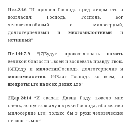
Исх.34:6
“И прошел Господь пред лицoм его и
возгласил: Господь, Господь, Бог
человеколюбивый и милосердый,
долготерпеливый и
многомилостивый
и
истинный”
Пс.144:7-9
“(7)Будут провозглашать память
великой благости Твоей и воспевать правду Твою.
(8)Щедр и
милостив
Господь, долготерпелив и
многомилостив
. (9)Благ Господь ко всем, и
щедроты Его на всех делах Его
”
2Цар.24:14
“И сказал Давид Гаду: тяжело мне
очень; но пусть впаду я в руки Господа, ибо велико
милосердие Его; только бы в руки человеческие
не впасть мне”