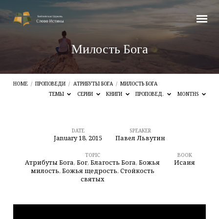
Милость Бога
HOME
/
ПРОПОВЕДИ
/
АТРИБУТЫ БОГА
/
МИЛОСТЬ БОГА
ТЕМЫ
СЕРИИ
КНИГИ
ПРОПОВЕД.
MONTHS
DATE
SPEAKER
January 18, 2015
Павел Львутин
Милость
Бога
TOPIC
BOOK
Атрибуты Бога
,
Бог
,
Благость Бога
,
Божья
Исаия
милость
,
Божья щедрость
,
Стойкость
святых