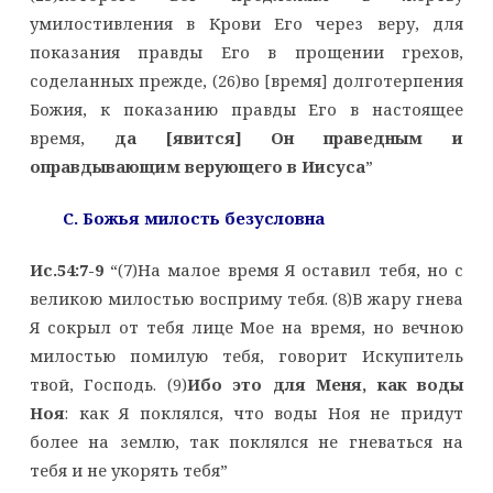
умилостивления в Крови Его через веру, для
показания правды Его в прощении грехов,
соделанных прежде, (26)во [время] долготерпения
Божия, к показанию правды Его в настоящее
время,
да [явится] Он праведным и
оправдывающим верующего в Иисуса
”
C. Божья милость безусловна
Ис.54:7-9
“(7)На малое время Я оставил тебя, но с
великою милостью восприму тебя. (8)В жару гнева
Я сокрыл от тебя лице Мое на время, но вечною
милостью помилую тебя, говорит Искупитель
твой, Господь. (9)
Ибо это для Меня, как воды
Ноя
: как Я поклялся, что воды Ноя не придут
более на землю, так поклялся не гневаться на
тебя и не укорять тебя”