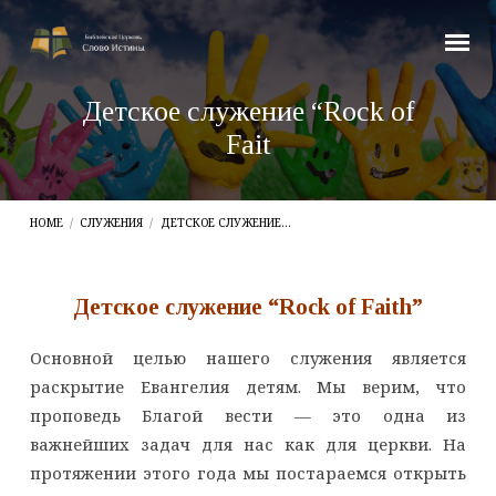
Детское служение “Rock of
Fait
HOME
/
СЛУЖЕНИЯ
/
ДЕТСКОЕ СЛУЖЕНИЕ…
Детское служение “Rock of Faith”
Детское
Основной целью нашего служения является
служение
раскрытие Евангелия детям. Мы верим, что
“Rock
проповедь Благой вести — это одна из
of
важнейших задач для нас как для церкви. На
Fait
протяжении этого года мы постараемся открыть