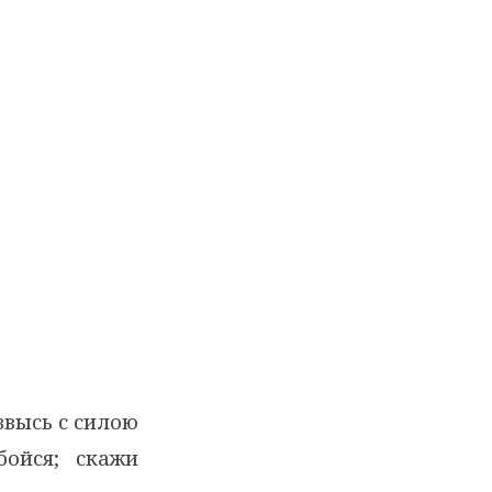
звысь с силою
бойся; скажи