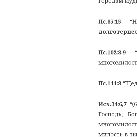
городам Иуди
Пс.85:15
“Но
долготерпе
Пс.102:8,9
“(
многомилости
Пс.144:8
“Щед
Исх.34:6,7
“(6
Господь, Б
многомилост
милость в ты