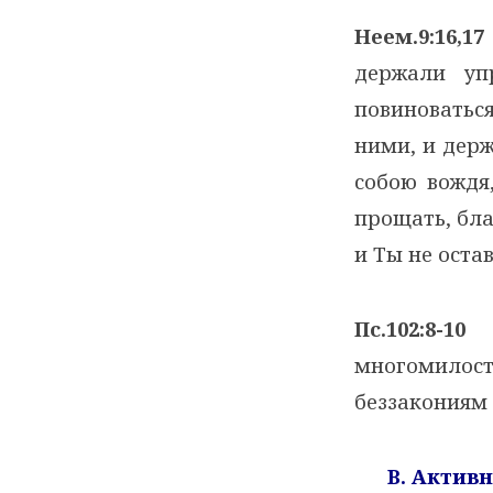
Неем.9:16,17
держали уп
повиноватьс
ними, и держ
собою вождя
прощать, бл
и Ты не оста
Пс.102:8-10
“
многомилости
беззакониям 
B. Актив