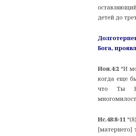
оставляющий 
детей до тре
Долготерп
Бога,
проявл
Ион.4:2
“И мо
когда еще бы
что Ты Б
многомилост
Ис.48:8-11
“(8
[матернего] 