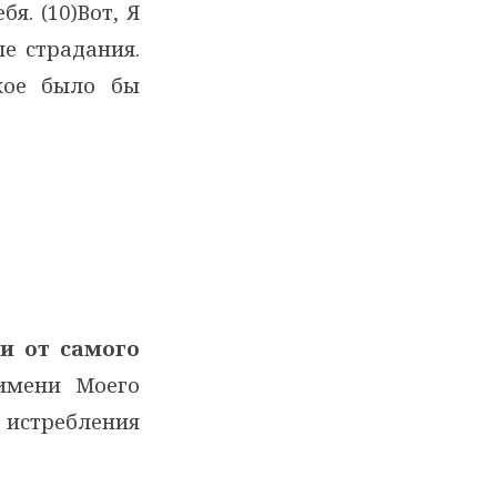
я. (10)Вот, Я
ле страдания.
акое было бы
 и от самого
 имени Моего
 истребления