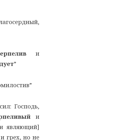
осердный,
терпелив
и
одует
”
омилостив”
ил: Господь,
рпеливый
и
 и являющий]
и грех, но не