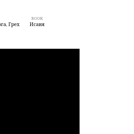
BOOK
ога
,
Грех
Исаия