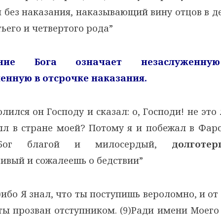
без наказания, наказывающий вину отцов в де
тьего и четвертого рода”
ение Бога означает незаслуженную
енную в отсрочке наказания.
лился он Господу и сказал: о, Господи! не это 
л в стране моей? Потому я и побежал в Фарс
ог благой и милосердый,
долготер
ивый и сожалеешь о бедствии”
)ибо Я знал, что ты поступишь вероломно, и от
ты прозван отступником. (9)Ради имени Моего