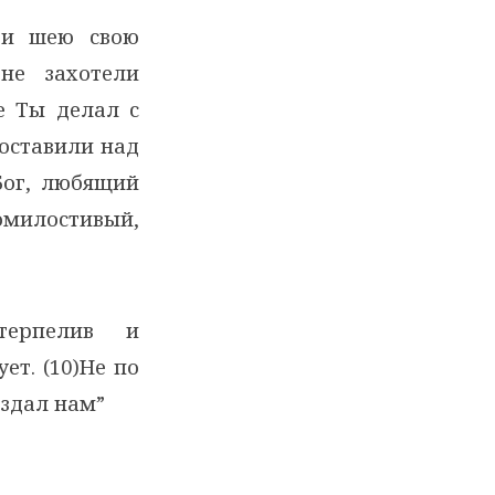
 и шею свою
не захотели
е Ты делал с
поставили над
Бог, любящий
омилостивый,
терпелив и
ет. (10)Не по
оздал нам”