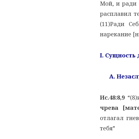
Мой, и ради 
расплавил те
(11)Ради Се
нарекание [н
I. Сущность
A. Незас
Ис.48:8,9
“(8
чрева [мат
отлагал гне
тебя”