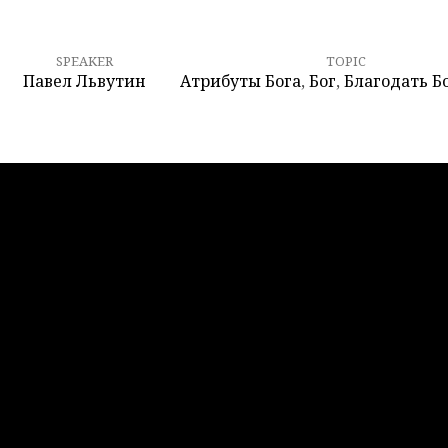
SPEAKER
TOPIC
Павел Львутин
Атрибуты Бога
,
Бог
,
Благодать Б