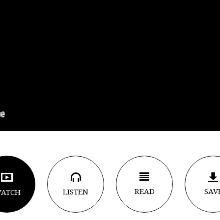
READ
SAV
LISTEN
ATCH