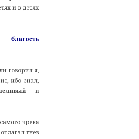
тях и в детях
 благость
ли говорил я,
ис, ибо знал,
пеливый
и
 самого чрева
 отлагал гнев