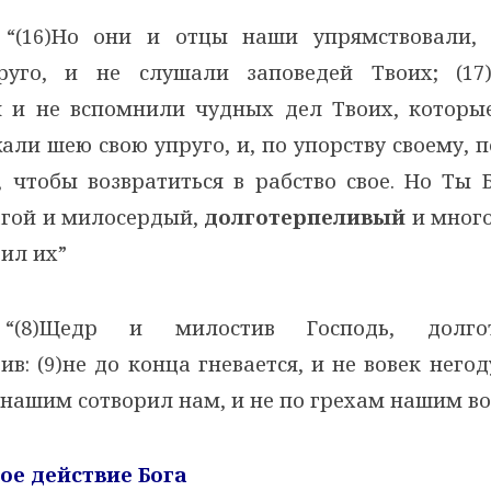
“(16)Но они и отцы наши упрямствовали,
руго, и не слушали заповедей Твоих; (17)
я и не вспомнили чудных дел Твоих, которы
али шею свою упруго, и, по упорству своему, 
, чтобы возвратиться в рабство свое. Но Ты 
агой и милосердый,
долготерпеливый
и мног
вил их”
(8)Щедр и милостив Господь, долго
в: (9)не до конца гневается, и не вовек негоду
нашим сотворил нам, и не по грехам нашим в
ное действие Бога