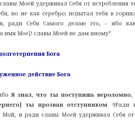
славы Моей удерживал Себя от истребления теб
бя, но не как серебро; испытал тебя в горни
бя, ради Себя Самого делаю это, – ибо к
а имя Мое]! славы Моей не дам иному”
 долготерпения Бога
луженное действие Бога
)ибо
Я знал, что ты поступишь вероломно,
ернего] ты прозван отступником
. 9Ради
в Мой, и ради славы Моей удерживал Себя от