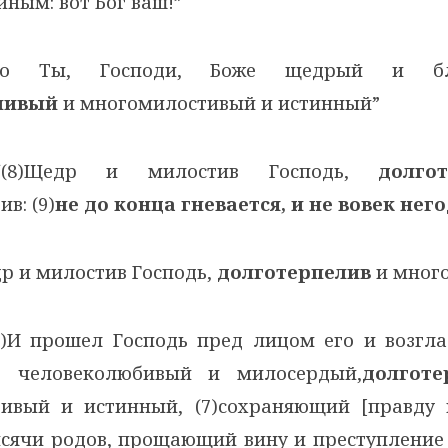
ным: вот Бог ваш!”
 Ты, Господи, Боже щедрый и благ
ливый
и многомилостивый и истинный”
8)Щедр и милостив Господь,
долго
в: (9)
не до конца гневается, и не вовек нег
р и милостив Господь,
долготерпелив
и мног
)И прошел Господь пред лицoм его и возглас
ог человеколюбивый и милосердый,
долготе
ивый и истинный, (7)сохраняющий [правду
сячи родов, прощающий вину и преступление 