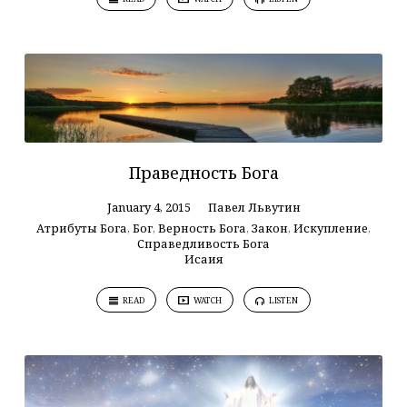
Праведность Бога
January 4, 2015
Павел Львутин
Атрибуты Бога
,
Бог
,
Верность Бога
,
Закон
,
Искупление
,
Справедливость Бога
Исаия
READ
WATCH
LISTEN