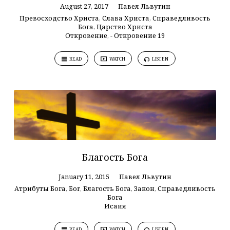
August 27, 2017
Павел Львутин
Превосходство Христа
,
Слава Христа
,
Справедливость
Бога
,
Царство Христа
Откровение
,
- Откровение 19
READ
WATCH
LISTEN
Благость Бога
January 11, 2015
Павел Львутин
Атрибуты Бога
,
Бог
,
Благость Бога
,
Закон
,
Справедливость
Бога
Исаия
READ
WATCH
LISTEN