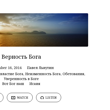
Верность Бога
ber 16, 2014
Павел Львутин
евластие Бога
,
Неизменность Бога
,
Обетования
,
Уверенность в Боге
Вот Бог наш
Исаия
WATCH
LISTEN