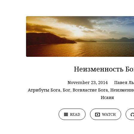
Проповеди
on
Неизменность
Бога
Неизменность Бо
November 23, 2014
Павел Л
Атрибуты Бога
,
Бог
,
Всевластие Бога
,
Неизменно
Исаия
READ
WATCH