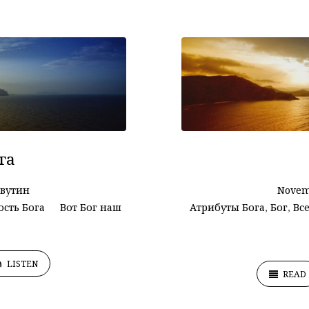
га
ьвутин
Novem
сть Бога
Вот Бог наш
Атрибуты Бога
,
Бог
,
Вс
LISTEN
READ