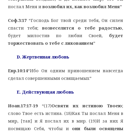
послал Меня и
возлюбил их, как возлюбил Меня
”
Соф.3:17
“Господь Бог твой среди тебя, Он силен
спасти тебя;
возвеселится о тебе радостью
,
будет милостив по любви Своей,
будет
торжествовать о тебе с ликованием
”
D. Жертвенная любовь
Евр.10:14
“Ибо Он одним приношением навсегда
сделал совершенными освящаемых”
E. Действующая любовь
Иоан.17:17-19
“(17)
Освяти их истиною Твоею
;
слово Твое есть истина. (18)Как Ты послал Меня в
мир, [так] и Я послал их в мир. (19)И за них Я
посвящаю Себя, чтобы и
они были освящены