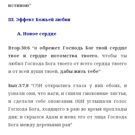
истиною
”
III. Эффект Божьей любви
A. Новое сердце
Втор.30:6
“и
обрежет Господь Бог твой сердце
твое и сердце потомства твоего
, чтобы ты
любил Господа Бога твоего от всего сердца твоего
и от всей души твоей,
дабы жить тебе
”
Быт.3:7,8
“(7)И открылись глаза у них обоих, и
узнали они, что наги, и сшили смоковные листья,
и сделали себе опоясания. (8)И услышали голос
Господа Бога, ходящего в раю во время прохлады
дня; и скрылся Адам и жена его от лица Господа
Бога между деревьями рая”