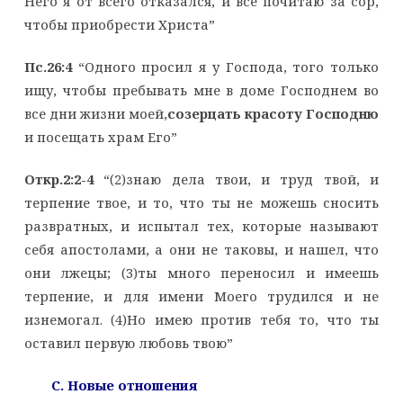
Него я от всего отказался, и все почитаю за сор,
чтобы приобрести Христа”
Пс.26:4
“Одного просил я у Господа, того только
ищу, чтобы пребывать мне в доме Господнем во
все дни жизни моей,
созерцать красоту Господню
и посещать храм Его”
Откр.2:2-4
“(2)знаю дела твои, и труд твой, и
терпение твое, и то, что ты не можешь сносить
развратных, и испытал тех, которые называют
себя апостолами, а они не таковы, и нашел, что
они лжецы; (3)ты много переносил и имеешь
терпение, и для имени Моего трудился и не
изнемогал. (4)Но имею против тебя то, что ты
оставил первую любовь твою”
C. Новые отношения