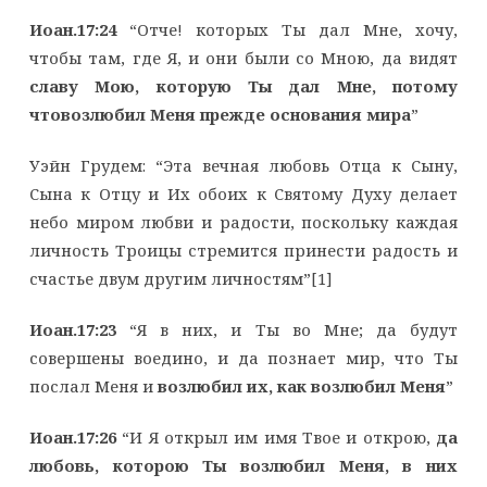
Иоан.17:24
“Отче! которых Ты дал Мне, хочу,
чтобы там, где Я, и они были со Мною, да видят
славу Мою, которую Ты дал Мне, потому
чтовозлюбил Меня прежде основания мира
”
Уэйн Грудем: “Эта вечная любовь Отца к Сыну,
Сына к Отцу и Их обоих к Святому Духу делает
небо миром любви и радости, поскольку каждая
личность Троицы стремится принести радость и
счастье двум другим личностям”[1]
Иоан.17:23
“Я в них, и Ты во Мне; да будут
совершены воедино, и да познает мир, что Ты
послал Меня и
возлюбил их, как возлюбил Меня
”
Иоан.17:26
“И Я открыл им имя Твое и открою,
да
любовь, которою Ты возлюбил Меня, в них