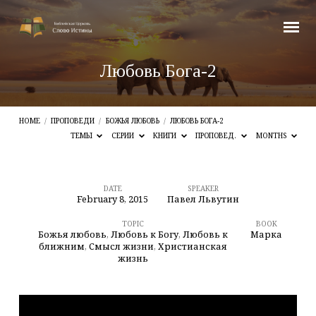
Любовь Бога-2
HOME
/
ПРОПОВЕДИ
/
БОЖЬЯ ЛЮБОВЬ
/
ЛЮБОВЬ БОГА-2
ТЕМЫ
СЕРИИ
КНИГИ
ПРОПОВЕД.
MONTHS
DATE
SPEAKER
February 8, 2015
Павел Львутин
Любовь
Бога-2
TOPIC
BOOK
Божья любовь
,
Любовь к Богу
,
Любовь к
Марка
ближним
,
Смысл жизни
,
Христианская
жизнь