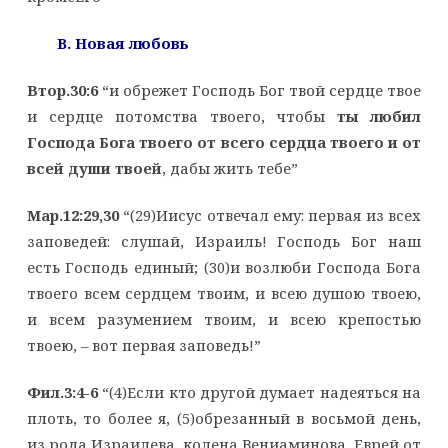
B. Новая любовь
Втор.30:6
“и обрежет Господь Бог твой сердце твое
и сердце потомства твоего, чтобы
ты любил
Господа Бога твоего от всего сердца твоего и от
всей души твоей
, дабы жить тебе”
Мар.12:29,30
“(29)Иисус отвечал ему: первая из всех
заповедей: слушай, Израиль! Господь Бог наш
есть Господь единый; (30)и возлюби Господа Бога
твоего всем сердцем твоим, и всею душою твоею,
и всем разумением твоим, и всею крепостью
твоею, – вот первая заповедь!”
Фил.3:4-6
“(4)Если кто другой думает надеяться на
плоть, то более я, (5)обрезанный в восьмой день,
из рода Израилева, колена Вениаминова, Еврей от