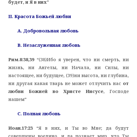
будет, и Я в них
”
II. Красота Божьей любви
A. Добровольная любовь
B. Незаслуженная любовь
Рим.8:38,39
“(38)Ибо я уверен, что ни смерть, ни
жизнь, ни Ангелы, ни Начала, ни Силы, ни
настоящее, ни будущее, (39)ни высота, ни глубина,
ни другая какая тварь не может отлучить нас
от
любви Божией во Христе Иисусе
, Господе
нашем”
C. Полная любовь
Иоан.17:23
“Я в них, и Ты во Мне; да будут
совершены воедино, и да познает мир, что Ты