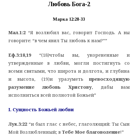
Любовь Бога-2
Марка 12:28-33
Мал.1:2
“Я возлюбил вас, говорит Господь. А вы
говорите: “в чем явил Ты любовь к нам?””
Еф.3:18,19
“(18)чтобы вы, укорененные и
утвержденные в любви, могли постигнуть со
всеми святыми, что широта и долгота, и глубина
и высота, (19)и уразуметь
превосходящую
разумение любовь Христову
, дабы вам
исполниться всей полнотой Божьей”
I. Сущность Божьей любви
Лук.3:22
“и был глас с небес, глаголющий: Ты Сын
Мой Возлюбленный; в
Тебе Мое благоволение
!”