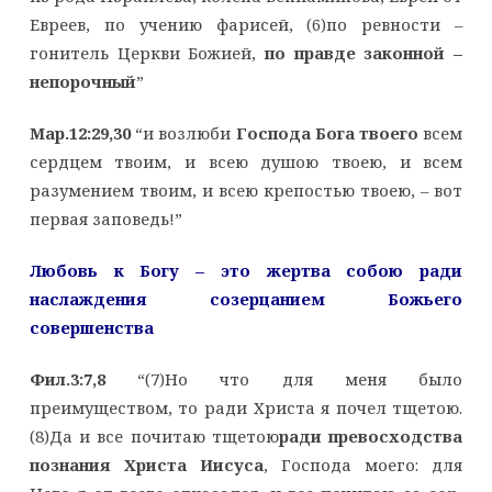
Евреев, по учению фарисей, (6)по ревности –
гонитель Церкви Божией,
по правде законной –
непорочный
”
Мар.12:29,30
“и возлюби
Господа Бога твоего
всем
сердцем твоим, и всею душою твоею, и всем
разумением твоим, и всею крепостью твоею, – вот
первая заповедь!”
Любовь к Богу – это жертва собою ради
наслаждения
созерцанием Божьего
совершенства
Фил.3:7,8
“(7)Но что для меня было
преимуществом, то ради Христа я почел тщетою.
(8)Да и все почитаю тщетою
ради превосходства
познания Христа Иисуса
, Господа моего: для