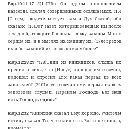
Евр.10:14-17
“(14)Ибо Он одним приношением
навсегда сделал совершенными освящаемых. (15)
[О сем] свидетельствует нам и Дух Святoй; ибо
сказано: (16)Вот завет, который завещаю им после
тех дней, говорит Господь: вложу законы Мои в
сердца их, и в мыслях их напишу их, (17)и грехов
их и беззаконий их не воспомяну более”
Мар.12:28,29
“(28)Один из книжников, слыша их
прения и видя, что [Иисус] хорошо им отвечал,
подошел и спросил Его: какая первая из всех
заповедей? (29)Иисус отвечал ему: первая из всех
заповедей: слушай, Израиль!
Господь Бог наш
есть Господь едины
”
Мар.12:32
“Книжник сказал Ему: хорошо, Учитель!
истину сказал Ты, что один есть Бог и нет иного,
кромеЕго”