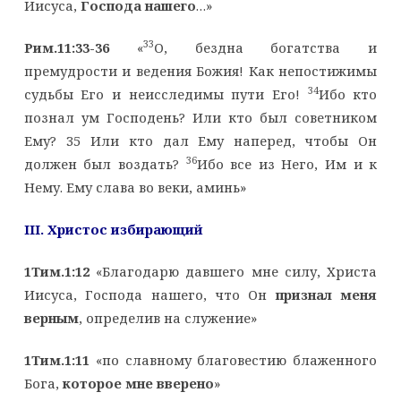
Иисуса,
Господа нашего
…»
33
Рим.11:33-36
«
О, бездна богатства и
премудрости и ведения Божия! Как непостижимы
34
судьбы Его и неисследимы пути Его!
Ибо кто
познал ум Господень? Или кто был советником
Ему? 35 Или кто дал Ему наперед, чтобы Он
36
должен был воздать?
Ибо все из Него, Им и к
Нему. Ему слава во веки, аминь»
III
. Христос избирающий
1Тим.1:12
«Благодарю давшего мне силу, Христа
Иисуса, Господа нашего, что Он
признал меня
верным
, определив на служение»
1Тим.1:11
«по славному благовестию блаженного
Бога,
которое мне вверено
»