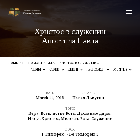
Христос в служении
Апостола Павла
HOME
/
ПРОПОВЕДИ
/
ВЕРА
/
ХРИСТОС В СЛУЖЕНИИ…
ТЕМЫ
СЕРИИ
КНИГИ
ПРОПОВЕД.
MONTHS
DATE
SPEAKER
March 11, 2018
Павел Львутин
Христос
в
TOPIC
Вера
,
Всевластие Бога
,
Духовные дары
,
служении
Иисус Христос
,
Милость Бога
,
Служение
Апостола
BOOK
1 Тимофею
,
- 1-е Тимофею 1
Павла