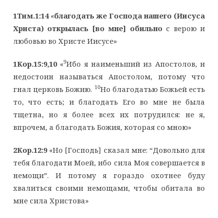
1Тим.1:14
«
благодать же Господа нашего (Иисуса
Христа) открылась [во мне] обильно
с верою и
любовью во Христе Иисусе»
9
1Кор.15:9,10
«
Ибо я наименьший из Апостолов, и
недостоин называться Апостолом, потому что
10
гнал церковь Божию.
Но благодатью Божьей есть
то, что есть; и благодать Его во мне не была
тщетна, но я более всех их потрудился: не я,
впрочем, а благодать Божия, которая со мною»
2Кор.12:9
«Но [Господь] сказал мне: “Довольно для
тебя благодати Моей, ибо сила Моя совершается в
немощи”. И потому я гораздо охотнее буду
хвалиться своими немощами, чтобы обитала во
мне сила Христова»