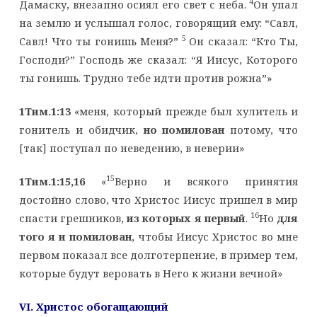
4
Дамаску, внезапно осиял его свет с неба.
Он упал
на землю и услышал голос, говорящий ему: “Савл,
5
Савл! Что ты гонишь Меня?”
Он сказал: “Кто Ты,
Господи?” Господь же сказал: “Я Иисус, Которого
ты гонишь. Трудно тебе идти против рожна”»
1Тим.1:13
«меня, который прежде был хулитель и
гонитель и обидчик,
но помилован
потому, что
[так] поступал по неведению, в неверии»
15
1Тим.1:15,16
«
Верно и всякого принятия
достойно слово, что Христос Иисус пришел в мир
16
спасти грешников,
из которых я первый
.
Но
для
того я и помилован
, чтобы Иисус Христос во мне
первом показал все долготерпение, в пример тем,
которые будут веровать в Него к жизни вечной»
VI
. Христос обогащающий