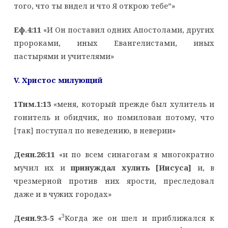
того, что ты видел и что Я открою тебе”»
Еф.4:11
«И Он поставил одних Апостолами, других
пророками, иных Евангелистами, иных
пастырями и учителями»
V
. Христос милующий
1Тим.1:13
«меня, который прежде был хулитель и
гонитель и обидчик, но помилован потому, что
[так] поступал по неведению, в неверии»
Деян.26:11
«и по всем синагогам я многократно
мучил их и
принуждал хулить [Иисуса]
и, в
чрезмерной против них ярости, преследовал
даже и в чужих городах»
3
Деян.9:3-5
«
Когда же он шел и приближался к