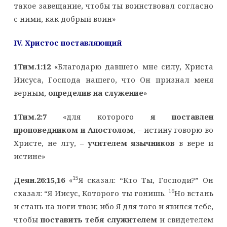
такое завещание, чтобы ты воинствовал согласно
с ними, как добрый воин»
IV
. Христос поставляющий
1Тим.1:12
«Благодарю давшего мне силу, Христа
Иисуса, Господа нашего, что Он признал меня
верным,
определив на служение
»
1Тим.2:7
«для которого
я поставлен
проповедником и Апостолом
, – истину говорю во
Христе, не лгу, –
учителем язычников
в вере и
истине»
15
Деян.26:15,16
«
Я сказал: “Кто Ты, Господи?” Он
16
сказал: “Я Иисус, Которого ты гонишь.
Но встань
и стань на ноги твои; ибо Я для того и явился тебе,
чтобы
поставить тебя служителем
и свидетелем