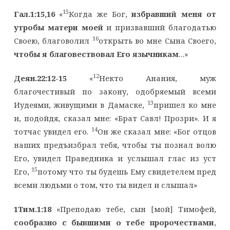
15
Гал.1:15,16
«
Когда же Бог,
избравший меня от
утробы матери моей
и призвавший благодатью
16
Своею, благоволил
открыть во мне Сына Своего,
чтобы я благовествовал Его язычникам
…»
12
Деян.22:12-15
«
Некто Анания, муж
благочестивый по закону, одобряемый всеми
13
Иудеями, живущими в Дамаске,
пришел ко мне
и, подойдя, сказал мне: «Брат Савл! Прозри». И я
14
тотчас увидел его.
Он же сказал мне: «Бог отцов
наших предъизбрал тебя, чтобы ты познал волю
Его, увидел Праведника и услышал глас из уст
15
Его,
потому что ты будешь Ему свидетелем пред
всеми людьми о том, что ты видел и слышал»
1Тим.1:18
«Преподаю тебе, сын [мой] Тимофей,
сообразно с бывшими о тебе пророчествами
,