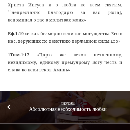
Христа Иисуса и о любви ко всем святым,
16
непрестанно благодарю за вас [Бога],
вспоминая о вас в молитвах моих»
Еф.1:19
«и как безмерно величие могущества Его в
нас, верующих по действию державной силы Его»
1Тим.1:17
«Царю же веков нетленному,
невидимому, единому премудрому Богу честь и
слава во веки веков. Аминь»
PREVIOUS
Абсолютная необходимость любви