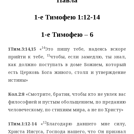
Павла
1-е Тимофею 1:12-14
1-е Тимофею – 6
14
1Тим.3:14,15
«
Это пишу тебе, надеясь вскоре
15
прийти к тебе,
чтобы, если замедлю, ты знал,
как должно поступать в доме Божием, который
есть Церковь Бога живого, столп и утверждение
истины»
Кол.2:8
«Смотрите, братия, чтобы кто не увлек вас
философией и пустым обольщением, по преданию
человеческому, по стихиям мира, а не по Христу»
12
1Тим.1:12-14
«
Благодарю давшего мне силу,
Христа Иисуса, Господа нашего, что Он признал