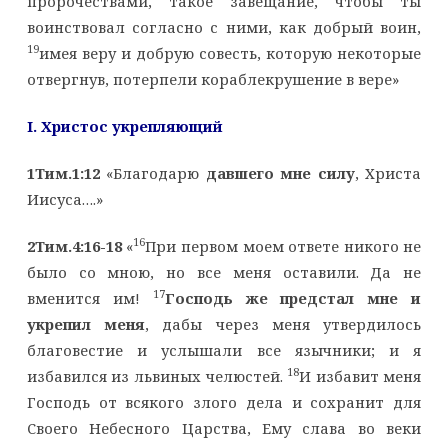
пророчествами, такое завещание, чтобы ты
воинствовал согласно с ними, как добрый воин,
19
имея веру и добрую совесть, которую некоторые
отвергнув, потерпели кораблекрушение в вере»
I
. Христос укрепляющий
1Тим.1:12
«Благодарю
давшего мне силу
, Христа
Иисуса….»
16
2Тим.4:16-18
«
При первом моем ответе никого не
было со мною, но все меня оставили. Да не
17
вменится им!
Господь же предстал мне и
укрепил меня
, дабы через меня утвердилось
благовестие и услышали все язычники; и я
18
избавился из львиных челюстей.
И избавит меня
Господь от всякого злого дела и сохранит для
Своего Небесного Царства, Ему слава во веки