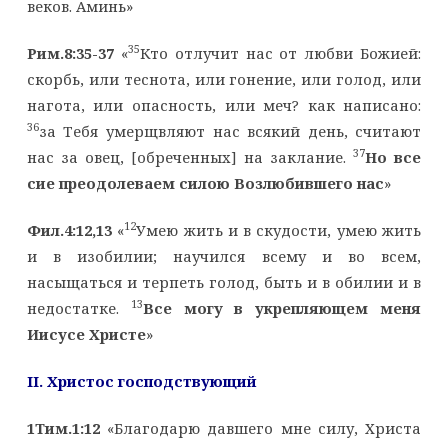
веков. Аминь»
35
Рим.8:35-37
«
Кто отлучит нас от любви Божией:
скорбь, или теснота, или гонение, или голод, или
нагота, или опасность, или меч? как написано:
36
за Тебя умерщвляют нас всякий день, считают
37
нас за овец, [обреченных] на заклание.
Но все
сие преодолеваем силою Возлюбившего нас
»
12
Фил.4:12,13
«
Умею жить и в скудости, умею жить
и в изобилии; научился всему и во всем,
насыщаться и терпеть голод, быть и в обилии и в
13
недостатке.
Все могу в укрепляющем меня
Иисусе Христе
»
II
. Христос господствующий
1Тим.1:12
«Благодарю давшего мне силу, Христа