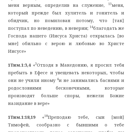
13
меня верным, определив на служение,
меня,
который прежде был хулитель и гонитель и
обидчик, но помилован потому, что [так]
14
поступал по неведению, в неверии;
благодать же
Господа нашего (Иисуса Христа) открылась [во
мне] обильно с верою и любовью во Христе
Иисусе»
3
1Тим.1:3,4
«
Отходя в Македонию, я просил тебя
пребыть в Ефесе и увещевать некоторых, чтобы
4
они не учили иному
и не занимались баснями и
родословиями бесконечными, которые
производят больше споры, нежели Божие
назидание в вере»
18
1Тим.1:18,19
«
Преподаю тебе, сын [мой]
Тимофей, сообразно с бывшими о тебе