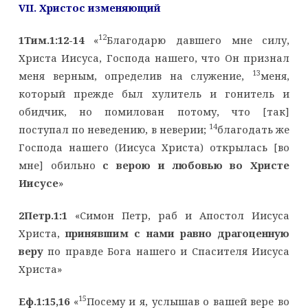
VII
. Христос изменяющий
12
1Тим.1:12-14
«
Благодарю давшего мне силу,
Христа Иисуса, Господа нашего, что Он признал
13
меня верным, определив на служение,
меня,
который прежде был хулитель и гонитель и
обидчик, но помилован потому, что [так]
14
поступал по неведению, в неверии;
благодать же
Господа нашего (Иисуса Христа) открылась [во
мне] обильно
с верою и любовью во Христе
Иисусе
»
2Петр.1:1
«Симон Петр, раб и Апостол Иисуса
Христа,
принявшим с нами равно драгоценную
веру
по правде Бога нашего и Спасителя Иисуса
Христа»
15
Еф.1:15,16
«
Посему и я, услышав о вашей вере во