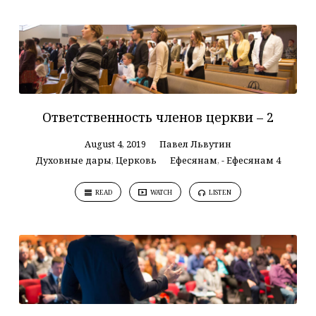
Ответственность членов церкви – 2
August 4, 2019
Павел Львутин
Духовные дары
,
Церковь
Ефесянам
,
- Ефесянам 4
READ
WATCH
LISTEN