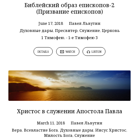
Библейский образ епископов-2
(Призвание епископов)
June 17, 2018
Павел Львутин
Духовные дары
,
Пресвитер
,
Служение
,
Церковь
1 Тимофею
,
- 1-е Тимофею 3
DETAILS
WATCH
LISTEN
Христос в служении Апостола Павла
March 11, 2018
Павел Львутин
Вера
,
Всевластие Бога
,
Духовные дары
,
Иисус Христос
,
Милость Бога
,
Служение