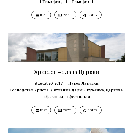
1 Тимофею
,
- 1-е Тимофею 1
READ
WATCH
LISTEN
Христос – глава Церкви
August 20, 2017
Павел Львутин
Господство Христа
,
Духовные дары
,
Служение
,
Церковь
Ефесянам
,
- Ефесянам 4
READ
WATCH
LISTEN