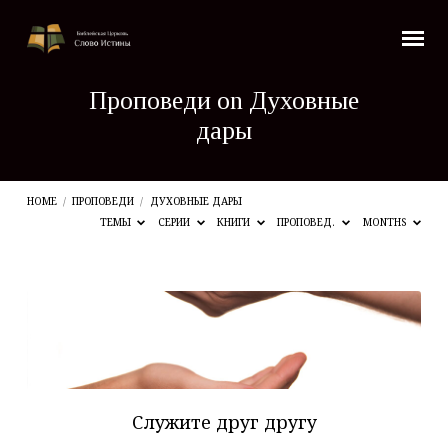
Проповеди on Духовные
дары
HOME
/
ПРОПОВЕДИ
/
ДУХОВНЫЕ ДАРЫ
ТЕМЫ
СЕРИИ
КНИГИ
ПРОПОВЕД.
MONTHS
Проповеди
on
Духовные
дары
Служите друг другу