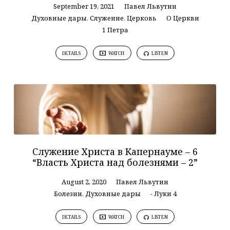
September 19, 2021
Павел Львутин
Духовные дары
,
Служение
,
Церковь
О Церкви
1 Петра
DETAILS
WATCH
LISTEN
Служение Христа в Капернауме – 6
“Власть Христа над болезнями – 2”
August 2, 2020
Павел Львутин
Болезни
,
Духовные дары
- Луки 4
DETAILS
WATCH
LISTEN