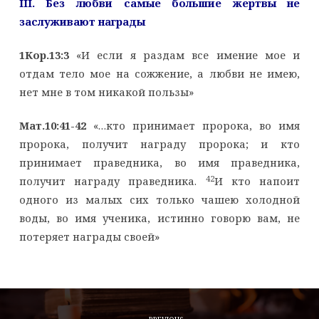
III
. Без любви самые большие жертвы не
заслуживают награды
1Кор.13:3
«И если я раздам все имение мое и
отдам тело мое на сожжение, а любви не имею,
нет мне в том никакой пользы»
Мат.10:41-42
«…кто принимает пророка, во имя
пророка, получит награду пророка; и кто
принимает праведника, во имя праведника,
42
получит награду праведника.
И кто напоит
одного из малых сих только чашею холодной
воды, во имя ученика, истинно говорю вам, не
потеряет награды своей»