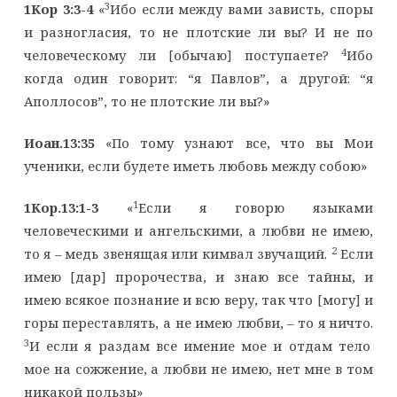
3
1Кор 3:3-4
«
Ибо если между вами зависть, споры
и разногласия, то не плотские ли вы? И не по
4
человеческому ли [обычаю] поступаете?
Ибо
когда один говорит: “я Павлов”, а другой: “я
Аполлосов”, то не плотские ли вы?»
Иоан.13:35
«По тому узнают все, что вы Мои
ученики, если будете иметь любовь между собою»
1
1Кор.13:1-3
«
Если я говорю языками
человеческими и ангельскими, а любви не имею,
2
то я – медь звенящая или кимвал звучащий.
Если
имею [дар] пророчества, и знаю все тайны, и
имею всякое познание и всю веру, так что [могу] и
горы переставлять, а не имею любви, – то я ничто.
3
И если я раздам все имение мое и отдам тело
мое на сожжение, а любви не имею, нет мне в том
никакой пользы»