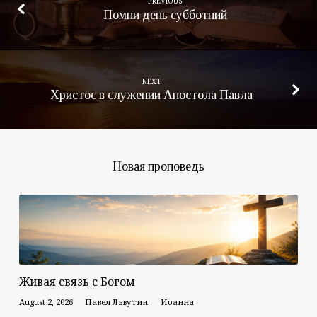
PREVIOUS
Помни день субботний
NEXT
Христос в служении Апостола Павла
Новая проповедь
Живая связь с Богом
August 2, 2026
Павел Львутин
Иоанна