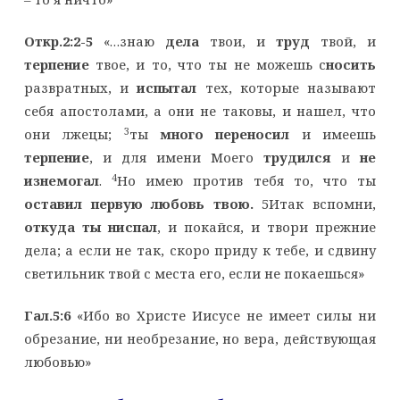
Откр.2:2-5
«…знаю
дела
твои, и
труд
твой, и
терпение
твое, и то, что ты не можешь с
носить
развратных, и
испытал
тех, которые называют
себя апостолами, а они не таковы, и нашел, что
3
они лжецы;
ты
много переносил
и имеешь
терпение
, и для имени Моего
трудился
и
не
4
изнемогал
.
Но имею против тебя то, что ты
оставил первую любовь твою
.
5Итак вспомни,
откуда ты ниспал
, и покайся, и твори прежние
дела; а если не так, скоро приду к тебе, и сдвину
светильник твой с места его, если не покаешься»
Гал.5:6
«Ибо во Христе Иисусе не имеет силы ни
обрезание, ни необрезание, но вера, действующая
любовью»