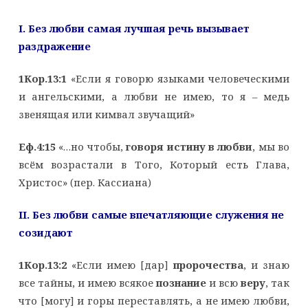
I
. Без любви самая лучшая речь вызывает
раздражение
1Кор.13:1
«Если я говорю языками человеческими
и ангельскими, а любви не имею, то я – медь
звенящая или кимвал звучащий»
Еф.4:15
«…но чтобы,
говоря истину в любви
, мы во
всём возрастали в Того, Который есть Глава,
Христос» (пер. Кассиана)
II
. Без любви самые впечатляющие служения не
созидают
1Кор.13:2
«Если имею [дар]
пророчества
, и знаю
все тайны, и имею всякое
познание
и всю
веру
, так
что [могу] и горы переставлять, а не имею любви,