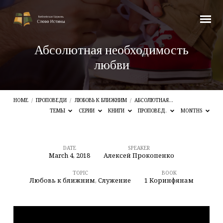
Абсолютная необходимость
любви
HOME
/
ПРОПОВЕДИ
/
ЛЮБОВЬ К БЛИЖНИМ
/
АБСОЛЮТНАЯ…
ТЕМЫ
СЕРИИ
КНИГИ
ПРОПОВЕД.
MONTHS
DATE
SPEAKER
March 4, 2018
Алексей Прокопенко
Абсолютная
необходимость
TOPIC
BOOK
Любовь к ближним
,
Служение
1 Коринфянам
любви