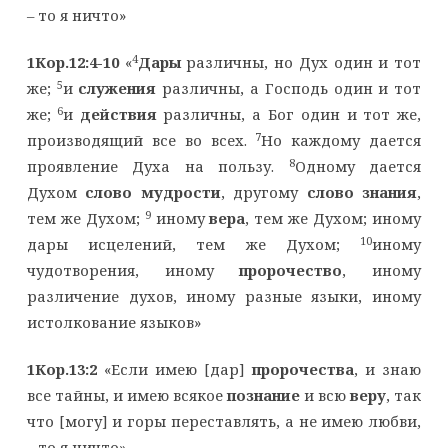
– то я ничто»
4
1Кор.12:4-10
«
Дары
различны, но Дух один и тот
5
же;
и
служения
различны, а Господь один и тот
6
же;
и
действия
различны, а Бог один и тот же,
7
производящий все во всех.
Но каждому дается
8
проявление Духа на пользу.
Одному дается
Духом
слово мудрости
, другому
слово знания
,
9
тем же Духом;
иному
вера
, тем же Духом; иному
10
дары исцелений, тем же Духом;
иному
чудотворения, иному
пророчество
, иному
различение духов, иному разные языки, иному
истолкование языков»
1Кор.13:2
«Если имею [дар]
пророчества
, и знаю
все тайны, и имею всякое
познание
и всю
веру
, так
что [могу] и горы переставлять, а не имею любви,
– то я ничто»