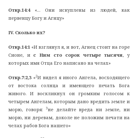
Откр.14:4
«… Они искуплены из людей, как
первенцу Богу и Агнцу»
IV
. Сколько их?
Откр.14:1
«И взглянул я, и вот, Агнец стоит на горе
Сионе, и
с Ним сто сорок четыре тысячи
, у
которых имя Отца Его написано на челах»
2
Откр.7:2,3
«
И видел я иного Ангела, восходящего
от востока солнца и имеющего печать Бога
живого. И воскликнул он громким голосом к
четырем Ангелам, которым дано вредить земле и
3
морю, говоря:
не делайте вреда ни земле, ни
морю, ни деревам, доколе не положим печати на
челах рабов Бога нашего»