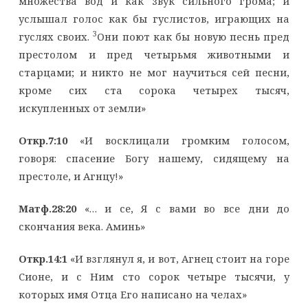
множества вод и как звук сильного грома; и
услышал голос как бы гуслистов, играющих на
3
гуслях своих.
Они поют как бы новую песнь пред
престолом и пред четырьмя животными и
старцами; и никто не мог научиться сей песни,
кроме сих ста сорока четырех тысяч,
искупленных от земли»
Откр.7:10
«И восклицали громким голосом,
говоря: спасение Богу нашему, сидящему на
престоле, и Агнцу!»
Матф.28:20
«… и се, Я с вами во все дни до
скончания века. Аминь»
Откр.14:1
«И взглянул я, и вот, Агнец стоит на горе
Сионе, и с Ним сто сорок четыре тысячи, у
которых имя Отца Его написано на челах»