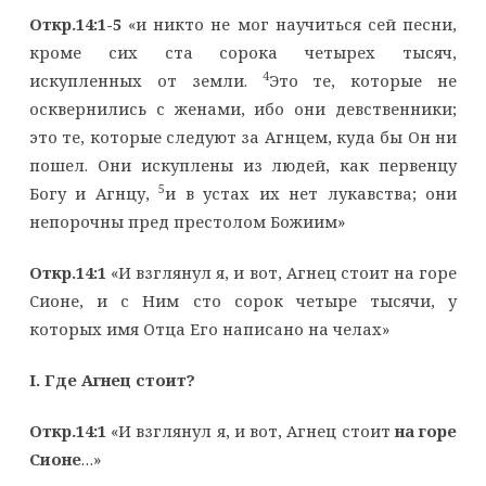
Откр.14:1-5
«и никто не мог научиться сей песни,
кроме сих ста сорока четырех тысяч,
4
искупленных от земли.
Это те, которые не
осквернились с женами, ибо они девственники;
это те, которые следуют за Агнцем, куда бы Он ни
пошел. Они искуплены из людей, как первенцу
5
Богу и Агнцу,
и в устах их нет лукавства; они
непорочны пред престолом Божиим»
Откр.14:1
«И взглянул я, и вот, Агнец стоит на горе
Сионе, и с Ним сто сорок четыре тысячи, у
которых имя Отца Его написано на челах»
I
. Где Агнец стоит?
Откр.14:1
«И взглянул я, и вот, Агнец стоит
на горе
Сионе
…»