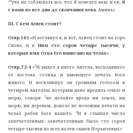
20
уча их соблюдать все, что Я повелел вам; и
се, Я
с вами во все дни до скончания века
. Аминь»
III
. С кем Агнец стоит?
Откр.14:1
«И взглянул я, и вот, Агнец стоит на горе
Сионе, и
с Ним сто сорок четыре тысячи, у
которых имя Отца Его написано на челах
»
2
Откр.7:2-4
«
И видел я иного Ангела, восходящего
от востока солнца и имеющего печать Бога
живого. И воскликнул он громким голосом к
четырем Ангелам, которым дано вредить земле и
3
морю, говоря:
не делайте вреда ни земле, ни
морю, ни деревам, доколе не положим печати на
4
челах рабов Бога нашего.
И я слышал число
запечатленных: запечатленных было сто сорок
четыре тысячи из всех колен сынов Израилевых»