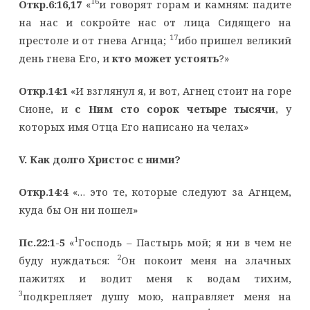
16
Откр.6:16,17
«
и говорят горам и камням: падите
на нас и сокройте нас от лица Сидящего на
17
престоле и от гнева Агнца;
ибо пришел великий
день гнева Его, и
кто может устоять
?»
Откр.14:1
«И взглянул я, и вот, Агнец стоит на горе
Сионе, и
с Ним сто сорок четыре тысячи
, у
которых имя Отца Его написано на челах»
V
. Как долго Христос с ними?
Откр.14:4
«… это те, которые следуют за Агнцем,
куда бы Он ни пошел»
1
Пс.22:1-5
«
Господь – Пастырь мой; я ни в чем не
2
буду нуждаться:
Он покоит меня на злачных
пажитях и водит меня к водам тихим,
3
подкрепляет душу мою, направляет меня на