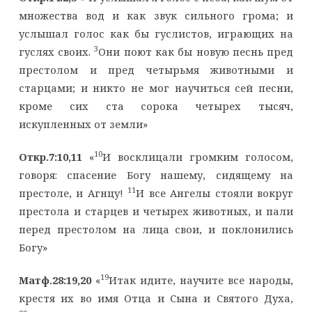
множества вод и как звук сильного грома; и
услышал голос как бы гуслистов, играющих на
3
гуслях своих.
Они поют как бы новую песнь пред
престолом и пред четырьмя животными и
старцами; и никто не мог научиться сей песни,
кроме сих ста сорока четырех тысяч,
искупленных от земли»
10
Откр.7:10,11
«
И восклицали громким голосом,
говоря: спасение Богу нашему, сидящему на
11
престоле, и Агнцу!
И все Ангелы стояли вокруг
престола и старцев и четырех животных, и пали
перед престолом на лица свои, и поклонились
Богу»
19
Матф.28:19,20
«
Итак идите, научите все народы,
крестя их во имя Отца и Сына и Святого Духа,