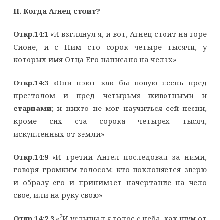
II
. Когда Агнец стоит?
Откр.14:1
«И взглянул я, и вот, Агнец стоит на горе
Сионе, и с Ним сто сорок четыре тысячи, у
которых имя Отца Его написано на челах»
Откр.14:3
«Они поют как бы новую песнь пред
престолом и пред четырьмя животными и
старцами
; и никто не мог научиться сей песни,
кроме сих ста сорока четырех тысяч,
искупленных от земли»
Откр.14:9
«И третий Ангел последовал за ними,
говоря громким голосом: кто поклоняется зверю
и образу его и принимает начертание на чело
свое, или на руку свою»
2
Откр.14:2,3
«
И услышал я голос с неба, как шум от