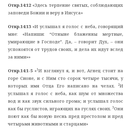
Откр.14:12
«Здесь терпение святых, соблюдающих
заповеди Божии и веру в Иисуса»
Откр.14:13
«И услышал я голос с неба, говорящий
мне: «Напиши: “Отныне блаженны мертвые,
умирающие в Господе”. Да, – говорит Дух, – они
успокоятся от трудов своих, и дела их идут вслед
за ними»»
1
Откр.14:1-5
«
И взглянул я, и вот, Агнец стоит на
горе Сионе, и с Ним сто сорок четыре тысячи, у
2
которых имя Отца Его написано на челах.
И
услышал я голос с неба, как шум от множества
вод и как звук сильного грома; и услышал голос
3
как бы гуслистов, играющих на гуслях своих.
Они
поют как бы новую песнь пред престолом и пред
четырьмя животными и старцами»