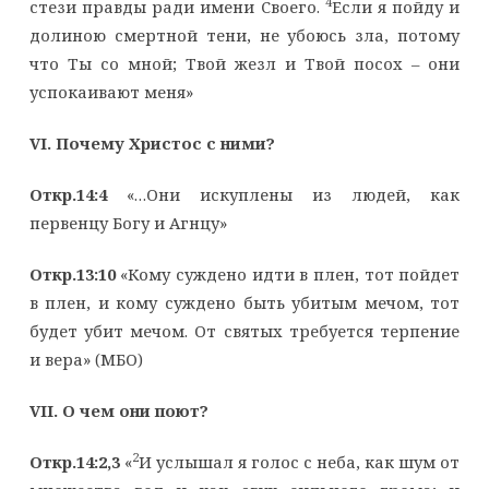
4
стези правды ради имени Своего.
Если я пойду и
долиною смертной тени, не убоюсь зла, потому
что Ты со мной; Твой жезл и Твой посох – они
успокаивают меня»
VI
. Почему Христос с ними?
Откр.14:4
«…Они искуплены из людей, как
первенцу Богу и Агнцу»
Откр.13:10
«Кому суждено идти в плен, тот пойдет
в плен, и кому суждено быть убитым мечом, тот
будет убит мечом. От святых требуется терпение
и вера» (МБО)
VII
. О чем они поют?
2
Откр.14:2,3
«
И услышал я голос с неба, как шум от