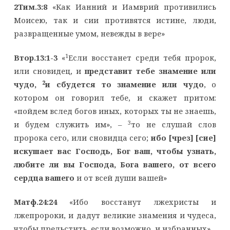
2Тим.3:8
«Как Ианний и Иамврий противились
Моисею, так и сии противятся истине, люди,
развращенные умом, невежды в вере»
1
Втор.13:1-3
«
Если восстанет среди тебя пророк,
или сновидец, и
представит тебе знамение или
2
чудо,
и сбудется то знамение или чудо
, о
котором он говорил тебе, и скажет притом:
«пойдем вслед богов иных, которых ты не знаешь,
3
и будем служить им», –
то не слушай слов
пророка сего, или сновидца сего;
ибо [чрез] [сие]
искушает вас Господь, Бог ваш, чтобы узнать,
любите ли вы Господа, Бога вашего, от всего
сердца вашего
и от всей души вашей»
Матф.24:24
«Ибо восстанут лжехристы и
лжепророки, и дадут великие знамения и чудеса,
чтобы прельстить, если возможно, и избранных»