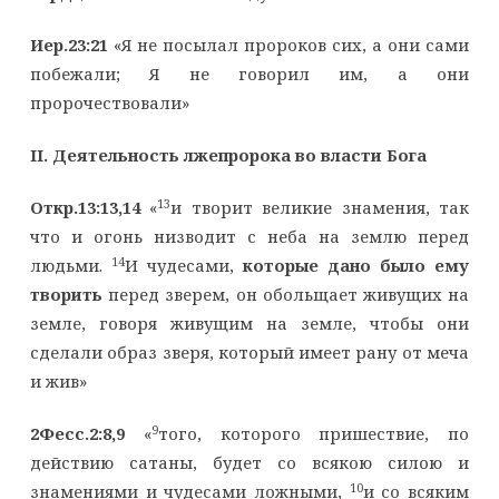
Иер.23:21
«Я не посылал пророков сих, а они сами
побежали; Я не говорил им, а они
пророчествовали»
II
. Деятельность лжепророка во власти Бога
13
Откр.13:13,14
«
и творит великие знамения, так
что и огонь низводит с неба на землю перед
14
людьми.
И чудесами,
которые дано было ему
творить
перед зверем, он обольщает живущих на
земле, говоря живущим на земле, чтобы они
сделали образ зверя, который имеет рану от меча
и жив»
9
2Фесс.2:8,9
«
того, которого пришествие, по
действию сатаны, будет со всякою силою и
10
знамениями и чудесами ложными,
и со всяким