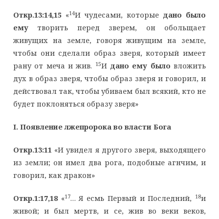
14
Откр.13:14,15
«
И чудесами, которые
дано было
ему
творить перед зверем, он обольщает
живущих на земле, говоря живущим на земле,
чтобы они сделали образ зверя, который имеет
15
рану от меча и жив.
И
дано ему было
вложить
дух в образ зверя, чтобы образ зверя и говорил, и
действовал так, чтобы убиваем был всякий, кто не
будет поклоняться образу зверя»
I
. Появление лжепророка во власти Бога
Откр.13:11
«И увидел я другого зверя, выходящего
из земли; он имел два рога, подобные агнчим, и
говорил, как дракон»
17
18
Откр.1:17,18
«
… Я есмь Первый и Последний,
и
живой; и был мертв, и се, жив во веки веков,