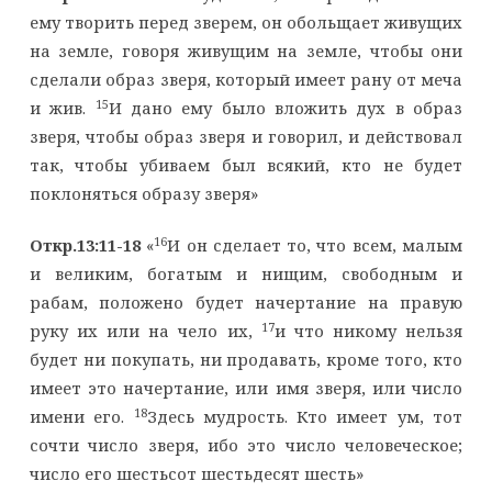
ему творить перед зверем, он обольщает живущих
на земле, говоря живущим на земле, чтобы они
сделали образ зверя, который имеет рану от меча
15
и жив.
И дано ему было вложить дух в образ
зверя, чтобы образ зверя и говорил, и действовал
так, чтобы убиваем был всякий, кто не будет
поклоняться образу зверя»
16
Откр.13:11-18
«
И он сделает то, что всем, малым
и великим, богатым и нищим, свободным и
рабам, положено будет начертание на правую
17
руку их или на чело их,
и что никому нельзя
будет ни покупать, ни продавать, кроме того, кто
имеет это начертание, или имя зверя, или число
18
имени его.
Здесь мудрость. Кто имеет ум, тот
сочти число зверя, ибо это число человеческое;
число его шестьсот шестьдесят шесть»