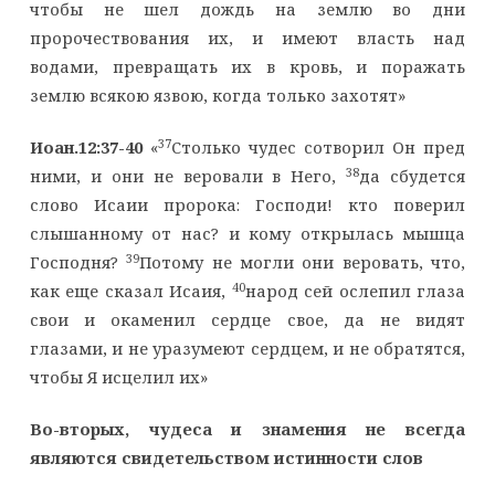
чтобы не шел дождь на землю во дни
пророчествования их, и имеют власть над
водами, превращать их в кровь, и поражать
землю всякою язвою, когда только захотят»
37
Иоан.12:37-40
«
Столько чудес сотворил Он пред
38
ними, и они не веровали в Него,
да сбудется
слово Исаии пророка: Господи! кто поверил
слышанному от нас? и кому открылась мышца
39
Господня?
Потому не могли они веровать, что,
40
как еще сказал Исаия,
народ сей ослепил глаза
свои и окаменил сердце свое, да не видят
глазами, и не уразумеют сердцем, и не обратятся,
чтобы Я исцелил их»
Во-вторых, чудеса и знамения не всегда
являются свидетельством истинности слов