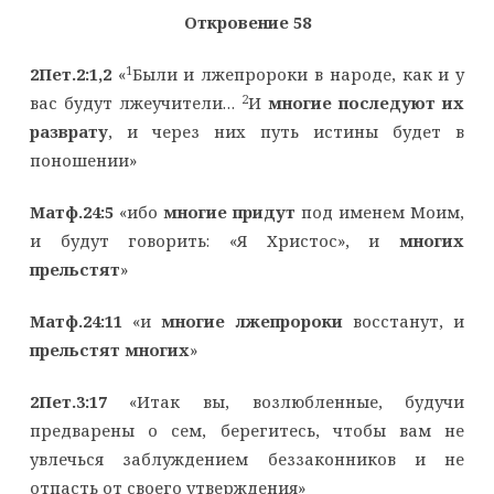
Откровение 58
1
2Пет.2:1,2
«
Были и лжепророки в народе, как и у
2
вас будут лжеучители…
И
многие последуют их
разврату
, и через них путь истины будет в
поношении»
Матф.24:5
«ибо
многие придут
под именем Моим,
и будут говорить: «Я Христос», и
многих
прельстят
»
Матф.24:11
«и
многие лжепророки
восстанут, и
прельстят многих
»
2Пет.3:17
«Итак вы, возлюбленные, будучи
предварены о сем, берегитесь, чтобы вам не
увлечься заблуждением беззаконников и не
отпасть от своего утверждения»