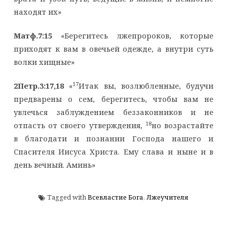
находят их»
Матф.7:15
«Берегитесь лжепророков, которые
приходят к вам в овечьей одежде, а внутри суть
волки хищные»
17
2Петр.3:17,18
«
Итак вы, возлюбленные, будучи
предварены о сем, берегитесь, чтобы вам не
увлечься заблуждением беззаконников и не
18
отпасть от своего утверждения,
но возрастайте
в благодати и познании Господа нашего и
Спасителя Иисуса Христа. Ему слава и ныне и в
день вечный. Аминь»
Tagged with
Всевластие Бога
,
Лжеучителя