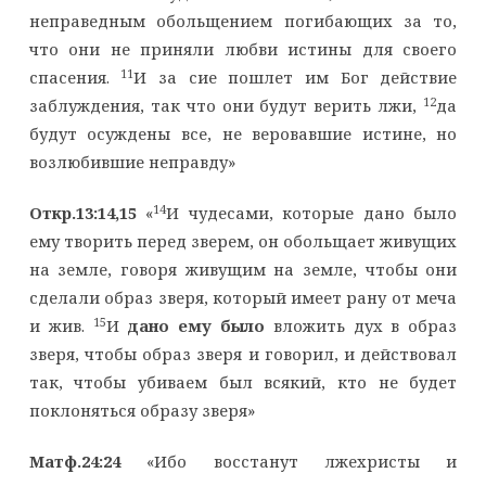
неправедным обольщением погибающих за то,
что они не приняли любви истины для своего
11
спасения.
И за сие пошлет им Бог действие
12
заблуждения, так что они будут верить лжи,
да
будут осуждены все, не веровавшие истине, но
возлюбившие неправду»
14
Откр.13:14,15
«
И чудесами, которые дано было
ему творить перед зверем, он обольщает живущих
на земле, говоря живущим на земле, чтобы они
сделали образ зверя, который имеет рану от меча
15
и жив.
И
дано ему было
вложить дух в образ
зверя, чтобы образ зверя и говорил, и действовал
так, чтобы убиваем был всякий, кто не будет
поклоняться образу зверя»
Матф.24:24
«Ибо восстанут лжехристы и