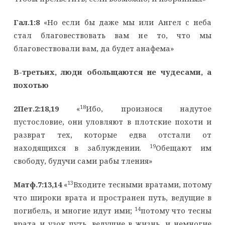
Гал.1:8
«Но если бы даже мы или Ангел с неба
стал благовествовать вам не то, что мы
благовествовали вам, да будет анафема»
В-третьих, люди обольщаются не чудесами, а
похотью
18
2Пет.2:18,19
«
Ибо, произнося надутое
пустословие, они уловляют в плотские похоти и
разврат тех, которые едва отстали от
19
находящихся в заблуждении.
Обещают им
свободу, будучи сами рабы тления»
13
Матф.7:13,14
«
Входите тесными вратами, потому
что широки врата и пространен путь, ведущие в
14
погибель, и многие идут ими;
потому что тесны
врата и узок путь, ведущие в жизнь, и немногие