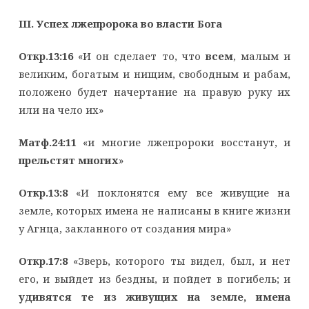
III
. Успех лжепророка во власти Бога
Откр.13:16
«И он сделает то, что
всем
, малым и
великим, богатым и нищим, свободным и рабам,
положено будет начертание на правую руку их
или на чело их»
Матф.24:11
«и многие лжепророки восстанут, и
прельстят многих
»
Откр.13:8
«И поклонятся ему все живущие на
земле, которых имена не написаны в книге жизни
у Агнца, закланного от создания мира»
Откр.17:8
«Зверь, которого ты видел, был, и нет
его, и выйдет из бездны, и пойдет в погибель; и
удивятся те из живущих на земле, имена