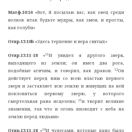
Матф.10:16
«Вот, Я посылаю вас, как овец среди
волков: итак будьте мудры, как змеи, и просты,
как голуби»
Откр.13:10
b
«Здесь терпение и вера святых»
11
Откр.13:11-18
«
И увидел я другого зверя,
выходящего из земли; он имел два рога,
12
подобные агнчим, и говорил, как дракон.
Он
действует перед ним со всею властью первого
зверя и заставляет всю землю и живущих на ней
поклоняться первому зверю, у которого
13
смертельная рана исцелена;
и творит великие
знамения, так что и огонь низводит с неба на
землю перед людьми»
14
Откр.13:11-18
«
И чудесами, которые дано было