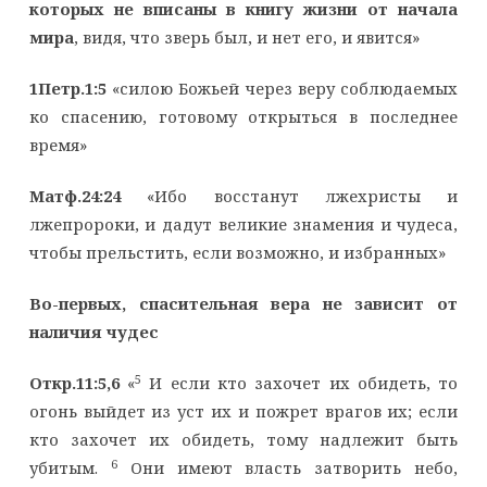
которых не вписаны в книгу жизни от начала
мира
, видя, что зверь был, и нет его, и явится»
1Петр.1:5
«силою Божьей через веру соблюдаемых
ко спасению, готовому открыться в последнее
время»
Матф.24:24
«Ибо восстанут лжехристы и
лжепророки, и дадут великие знамения и чудеса,
чтобы прельстить, если возможно, и избранных»
Во-первых, спасительная вера не зависит от
наличия чудес
5
Откр.11:5,6
«
И если кто захочет их обидеть, то
огонь выйдет из уст их и пожрет врагов их; если
кто захочет их обидеть, тому надлежит быть
6
убитым.
Они имеют власть затворить небо,