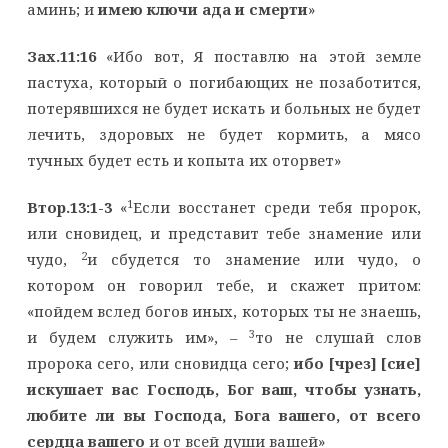
аминь; и
имею ключи ада и смерти
»
Зах.11:16
«Ибо вот, Я поставлю на этой земле
пастуха, который о погибающих не позаботится,
потерявшихся не будет искать и больных не будет
лечить, здоровых не будет кормить, а мясо
тучных будет есть и копыта их оторвет»
1
Втор.13:1-3
«
Если восстанет среди тебя пророк,
или сновидец, и представит тебе знамение или
2
чудо,
и сбудется то знамение или чудо, о
котором он говорил тебе, и скажет притом:
«пойдем вслед богов иных, которых ты не знаешь,
3
и будем служить им», –
то не слушай слов
пророка сего, или сновидца сего;
ибо [чрез] [сие]
искушает вас Господь, Бог ваш, чтобы узнать,
любите ли вы Господа, Бога вашего, от всего
сердца вашего
и от всей души вашей»