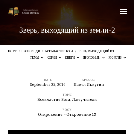
Зверь, выходящий из земли-2
HOME
/
ПРОПОВЕДИ
/
ВСЕВЛАСТИЕ БОГА
/
ЗВЕРЬ, ВЫХОДЯЩИЙ ИЗ…
ТЕМЫ
СЕРИИ
КНИГИ
ПРОПОВЕД.
MONTHS
DATE
SPEAKER
September 25, 2016
Павел Львутин
Зверь,
выходящий
TOPIC
Всевластие Бога
,
Лжеучителя
из
BOOK
земли-2
Откровение
,
- Откровение 13