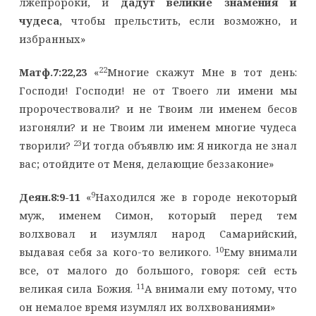
лжепророки, и
дадут великие знамения и
чудеса
, чтобы прельстить, если возможно, и
избранных»
22
Матф.7:22,23
«
Многие скажут Мне в тот день:
Господи! Господи! не от Твоего ли имени мы
пророчествовали? и не Твоим ли именем бесов
изгоняли? и не Твоим ли именем многие чудеса
23
творили?
И тогда объявлю им: Я никогда не знал
вас; отойдите от Меня, делающие беззаконие»
9
Деян.8:9-11
«
Находился же в городе некоторый
муж, именем Симон, который перед тем
волхвовал и изумлял народ Самарийский,
10
выдавая себя за кого-то великого.
Ему внимали
все, от малого до большого, говоря: сей есть
11
великая сила Божия.
А внимали ему потому, что
он немалое время изумлял их волхвованиями»