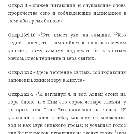
Откр.1:3
«Блажен читающий и слушающие слова
пророчества сего и соблюдающие написанное в
нем; ибо время близко»
9
10
Откр.13:9,10
«
Кто имеет ухо, да слышит.
Кто
ведет в плен, тот сам пойдет в плен; кто мечом
убивает, тому самому надлежит быть убитым
мечом. Здесь терпение и вера святых»
Откр.14:12
«Здесь терпение святых, соблюдающих
заповеди Божии и веру в Иисуса»
1
Откр.14:1-5
«
И взглянул я, и вот, Агнец стоит на
горе Сионе, и с Ним сто сорок четыре тысячи, у
2
которых имя Отца Его написано на челах.
И
услышал я голос с неба, как шум от множества
вод и как звук сильного грома; и услышал голос
3
как бы гуслистов, играющих на гуслях своих.
Они