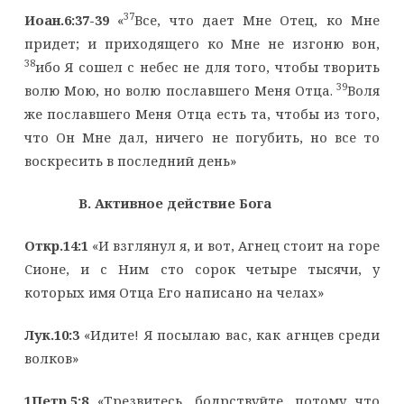
37
Иоан.6:37-39
«
Все, что дает Мне Отец, ко Мне
придет; и приходящего ко Мне не изгоню вон,
38
ибо Я сошел с небес не для того, чтобы творить
39
волю Мою, но волю пославшего Меня Отца.
Воля
же пославшего Меня Отца есть та, чтобы из того,
что Он Мне дал, ничего не погубить, но все то
воскресить в последний день»
B. Активное действие Бога
Откр.14:1
«И взглянул я, и вот, Агнец стоит на горе
Сионе, и с Ним сто сорок четыре тысячи, у
которых имя Отца Его написано на челах»
Лук.10:3
«Идите! Я посылаю вас, как агнцев среди
волков»
1Петр.5:8
«Трезвитесь, бодрствуйте, потому что