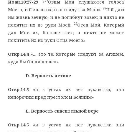
27
Иоан.10:27-29
«
Овцы Мои слушаются голоса
28
Моего, и Я знаю их; и они идут за Мною.
И Я даю
им жизнь вечную, и не погибнут вовек; и никто не
29
похитит их из руки Моей.
Отец Мой, Который
дал Мне их, больше всех; и никто не может
похитить их из руки Отца Моего»
Откр.14:4
«… это те, которые следуют за Агнцем,
куда бы Он ни пошел»
D. Верность истине
Откр.14:5
«и в устах их нет лукавства; они
непорочны пред престолом Божиим»
Е. Верность спасительной вере
Откр.14:5
«и в устах их нет лукавства; они