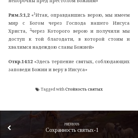
непорочны пред престолом Божиим»
1
Рим.5:1,2
«
Итак, оправдавшись верою, мы имеем
мир с Богом через Господа нашего Иисуса
2
Христа,
через Которого верою и получили мы
доступ к той благодати, в которой стоим и
хвалимся надеждою славы Божией»
Откр.14:12
«Здесь терпение святых, соблюдающих
заповеди Божии и веру в Иисуса»
Tagged with
Стойкость святых
PREVIOUS
Сохранность святых-1