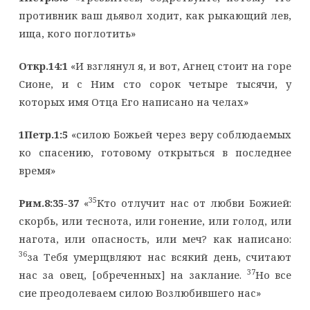
противник ваш дьявол ходит, как рыкающий лев,
ища, кого поглотить»
Откр.14:1
«И взглянул я, и вот, Агнец стоит на горе
Сионе, и с Ним сто сорок четыре тысячи, у
которых имя Отца Его написано на челах»
1Петр.1:5
«силою Божьей через веру соблюдаемых
ко спасению, готовому открыться в последнее
время»
35
Рим.8:35-37
«
Кто отлучит нас от любви Божией:
скорбь, или теснота, или гонение, или голод, или
нагота, или опасность, или меч? как написано:
36
за Тебя умерщвляют нас всякий день, считают
37
нас за овец, [обреченных] на заклание.
Но все
сие преодолеваем силою Возлюбившего нас»