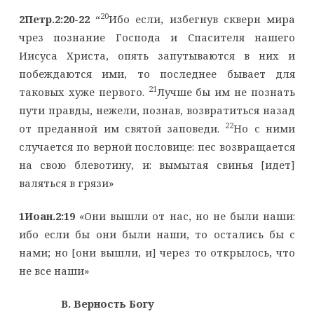
20
2Петр.2:20-22
“
Ибо если, избегнув скверн мира
чрез познание Господа и Спасителя нашего
Иисуса Христа, опять запутываются в них и
побеждаются ими, то последнее бывает для
21
таковых хуже первого.
Лучше бы им не познать
пути правды, нежели, познав, возвратиться назад
22
от преданной им святой заповеди.
Но с ними
случается по верной пословице: пес возвращается
на свою блевотину, и: вымытая свинья [идет]
валяться в грязи»
1Иоан.2:19
«Они вышли от нас, но не были наши:
ибо если бы они были наши, то остались бы с
нами; но [они вышли, и] через то открылось, что
не все наши»
B. Верность Богу