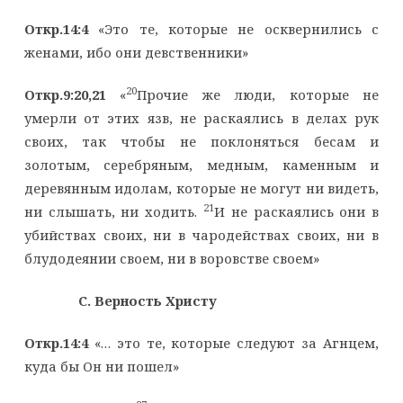
Откр.14:4
«Это те, которые не осквернились с
женами, ибо они девственники»
20
Откр.9:20,21
«
Прочие же люди, которые не
умерли от этих язв, не раскаялись в делах рук
своих, так чтобы не поклоняться бесам и
золотым, серебряным, медным, каменным и
деревянным идолам, которые не могут ни видеть,
21
ни слышать, ни ходить.
И не раскаялись они в
убийствах своих, ни в чародействах своих, ни в
блудодеянии своем, ни в воровстве своем»
C. Верность Христу
Откр.14:4
«… это те, которые следуют за Агнцем,
куда бы Он ни пошел»