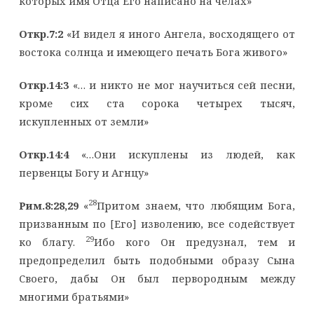
которых имя Отца Его написано на челах»
Откр.7:2
«И видел я иного Ангела, восходящего от
востока солнца и имеющего печать Бога живого»
Откр.14:3
«… и никто не мог научиться сей песни,
кроме сих ста сорока четырех тысяч,
искупленных от земли»
Откр.14:4
«…Они искуплены из людей, как
первенцы Богу и Агнцу»
28
Рим.8:28,29
«
Притом знаем, что любящим Бога,
призванным по [Его] изволению, все содействует
29
ко благу.
Ибо кого Он предузнал, тем и
предопределил быть подобными образу Сына
Своего, дабы Он был первородным между
многими братьями»