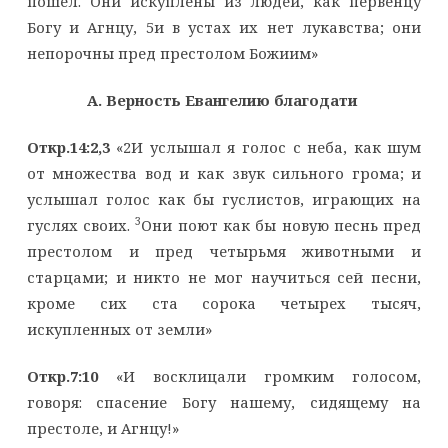
пошел. Они искуплены из людей, как первенцу
Богу и Агнцу, 5и в устах их нет лукавства; они
непорочны пред престолом Божиим»
A. Верность Евангелию благодати
Откр.14:2,3
«2И услышал я голос с неба, как шум
от множества вод и как звук сильного грома; и
услышал голос как бы гуслистов, играющих на
3
гуслях своих.
Они поют как бы новую песнь пред
престолом и пред четырьмя животными и
старцами; и никто не мог научиться сей песни,
кроме сих ста сорока четырех тысяч,
искупленных от земли»
Откр.7:10
«И восклицали громким голосом,
говоря: спасение Богу нашему, сидящему на
престоле, и Агнцу!»