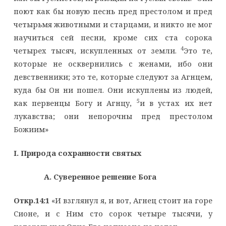
поют как бы новую песнь пред престолом и пред
четырьмя животными и старцами, и никто не мог
научиться сей песни, кроме сих ста сорока
4
четырех тысяч, искупленных от земли.
Это те,
которые не осквернились с женами, ибо они
девственники; это те, которые следуют за Агнцем,
куда бы Он ни пошел. Они искуплены из людей,
5
как первенцы Богу и Агнцу,
и в устах их нет
лукавства; они непорочны пред престолом
Божиим»
I. Природа сохранности святых
A. Суверенное решение Бога
Откр.14:1
«И взглянул я, и вот, Агнец стоит на горе
Сионе, и с Ним сто сорок четыре тысячи, у