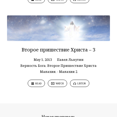
Второе пришествие Христа – 3
May 5, 2013
Павел Львутин
Верность Бога
,
Второе Пришествие Христа
Малахия
,
- Малахия 2
READ
WATCH
LISTEN
Новая проповедь