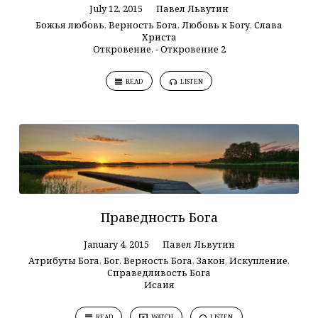
July 12, 2015
Павел Львутин
Божья любовь
,
Верность Бога
,
Любовь к Богу
,
Слава
Христа
Откровение
,
- Откровение 2
READ
LISTEN
Праведность Бога
January 4, 2015
Павел Львутин
Атрибуты Бога
,
Бог
,
Верность Бога
,
Закон
,
Искупление
,
Справедливость Бога
Исаия
READ
WATCH
LISTEN