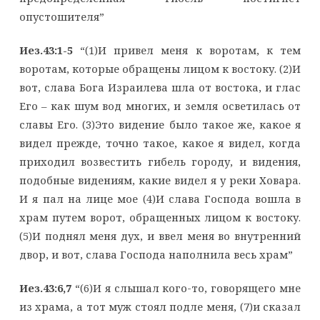
опустошителя”
Иез.43:1-5
“(1)И привел меня к воротам, к тем
воротам, которые обращены лицом к востоку. (2)И
вот, слава Бога Израилева шла от востока, и глас
Его – как шум вод многих, и земля осветилась от
славы Его. (3)Это видение было такое же, какое я
видел прежде, точно такое, какое я видел, когда
приходил возвестить гибель городу, и видения,
подобные видениям, какие видел я у реки Ховара.
И я пал на лице мое (4)И слава Господа вошла в
храм путем ворот, обращенных лицом к востоку.
(5)И поднял меня дух, и ввел меня во внутренний
двор, и вот, слава Господа наполнила весь храм”
Иез.43:6,7
“(6)И я слышал кого-то, говорящего мне
из храма, а тот муж стоял подле меня, (7)и сказал