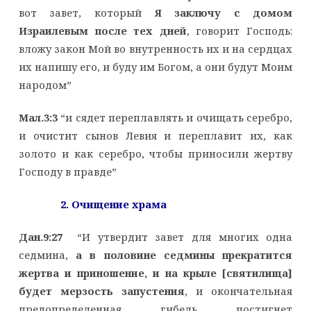
вот завет, который
Я заключу с домом
Израилевым после тех дней
, говорит Господь:
вложу закон Мой во внутренность их и на сердцах
их напишу его, и буду им Богом, а они будут Моим
народом”
Мал.3:3
“и сядет переплавлять и очищать серебро,
и очистит сынов Левия и переплавит их, как
золото и как серебро, чтобы приносили жертву
Господу в правде”
2. Очищение храма
Дан.9:27
“И утвердит завет для многих одна
седмина,
а в половине седмины прекратится
жертва и приношение, и на крыле [святилища]
будет мерзость запустения
, и окончательная
предопределенная гибель постигнет