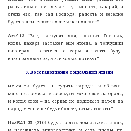
развалины его и сделает пустыни его, как рай, и
степь его, как сад Господа; радость и веселие
будет в нем, славословие и песнопение”
Ам.9:13
“Вот, наступят дни, говорит Господь,
когда пахарь застанет еще жнеца, а топчущий
виноград – сеятеля; и горы источать будут
виноградный сок, и все холмы потекут”
3. Восстановление социальной жизни
Ис.2:4
“И будет Он судить народы, и обличит
многие племена; и перекуют мечи свои на орала,
и копья свои – на серпы: не поднимет народ на
народ меча, и не будут более учиться воевать”
Ис.65:21-23
“(21)И буду строить домы и жить в них,
и насаждать виноградники и есть плоды их.