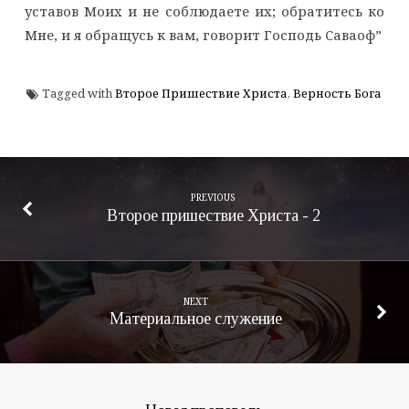
уставов Моих и не соблюдаете их; обратитесь ко
Мне, и я обращусь к вам, говорит Господь Саваоф”
Tagged with
Второе Пришествие Христа
,
Верность Бога
PREVIOUS
Второе пришествие Христа - 2
NEXT
Материальное служение