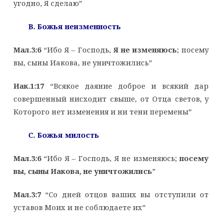
угодно, Я сделаю”
B
. Божья неизменность
Мал.3:6
“Ибо Я – Господь,
Я не изменяюсь
; посему
вы, сыны Иакова, не уничтожились”
Иак.1:17
“Всякое даяние доброе и всякий дар
совершенный нисходит свыше, от Отца светов, у
Которого нет изменения и ни тени перемены”
C
. Божья милость
Мал.3:6
“Ибо Я – Господь, Я не изменяюсь;
посему
вы, сыны Иакова, не уничтожились
”
Мал.3:7
“Со дней отцов ваших вы отступили от
уставов Моих и не соблюдаете их”