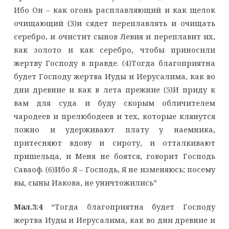
Ибо Он – как огонь расплавляющий и как щелок
очищающий (3)и сядет переплавлять и очищать
серебро, и очистит сынов Левия и переплавит их,
как золото и как серебро, чтобы приносили
жертву Господу в правде. (4)Тогда благоприятна
будет Господу жертва Иуды и Иерусалима, как во
дни древние и как в лета прежние (5)И приду к
вам для суда и буду скорым обличителем
чародеев и прелюбодеев и тех, которые клянутся
ложно и удерживают плату у наемника,
притесняют вдову и сироту, и отталкивают
пришельца, и Меня не боятся, говорит Господь
Саваоф. (6)Ибо Я – Господь, Я не изменяюсь; посему
вы, сыны Иакова, не уничтожились”
Мал.3:4
“Тогда благоприятна будет Господу
жертва Иуды и Иерусалима, как во дни древние и