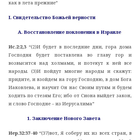
как в лета прежние”
I
. Свидетельство Божьей верности
A
. Восстановление поклонения в Израиле
Ис.2:2,3
“(2)И будет в последние дни, гора дома
Господня будет поставлена во главу гор и
возвысится над холмами, и потекут к ней все
народы. (3)И пойдут многие народы и скажут:
придите, и взойдем на гору Господню, в дом Бога
Иаковлева, и научит Он нас Своим путям и будем
ходить по стезям Его; ибо от Сиона выйдет закон,
и слово Господне – из Иерусалима”
1. Заключение Нового Завета
Иер.32:37-40
“(37)вот, Я соберу их из всех стран, в