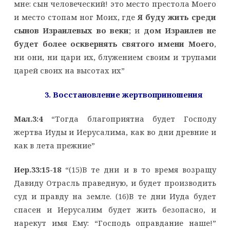
мне: сын человеческий! это место престола Моего
и место стопам ног Моих, где
Я буду жить среди
сынов Израилевых во веки
; и
дом Израилев не
будет более осквернять святого имени Моего
,
ни они, ни цари их, блужением своим и трупами
царей своих на высотах их”
3. Восстановление жертвоприношения
Мал.3:4
“Тогда благоприятна будет Господу
жертва Иуды и Иерусалима, как во дни древние и
как в лета прежние”
Иер.33:15-18
“(15)В те дни и в то время возращу
Давиду Отрасль праведную, и будет производить
суд и правду на земле. (16)В те дни Иуда будет
спасен и Иерусалим будет жить безопасно, и
нарекут имя Ему: “Господь оправдание наше!”