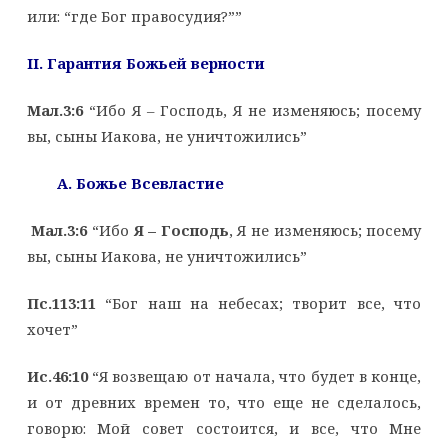
или: “где Бог правосудия?””
II
. Гарантия Божьей верности
Мал.3:6
“Ибо Я – Господь, Я не изменяюсь; посему
вы, сыны Иакова, не уничтожились”
A
. Божье Всевластие
Мал.3:6
“Ибо
Я – Господь
, Я не изменяюсь; посему
вы, сыны Иакова, не уничтожились”
Пс.113:11
“Бог наш на небесах; творит все, что
хочет”
Ис.46:10
“Я возвещаю от начала, что будет в конце,
и от древних времен то, что еще не сделалось,
говорю: Мой совет состоится, и все, что Мне