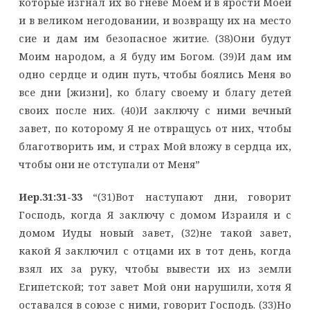
которые изгнал их во гневе Моем и в ярости Моей
и в великом негодовании, и возвращу их на место
сие и дам им безопасное житие. (38)Они будут
Моим народом, а Я буду им Богом. (39)И дам им
одно сердце и один путь, чтобы боялись Меня во
все дни [жизни], ко благу своему и благу детей
своих после них. (40)И заключу с ними вечный
завет, по которому Я не отвращусь от них, чтобы
благотворить им, и страх Мой вложу в сердца их,
чтобы они не отступали от Меня”
Иер.31:31-33
“(31)Вот наступают дни, говорит
Господь, когда Я заключу с домом Израиля и с
домом Иуды новый завет, (32)не такой завет,
какой Я заключил с отцами их в тот день, когда
взял их за руку, чтобы вывести их из земли
Египетской; тот завет Мой они нарушили, хотя Я
оставался в союзе с ними, говорит Господь. (33)Но