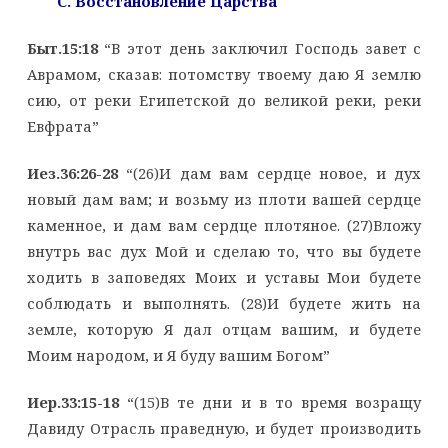
C
. Восстановление Царства
Быт.15:18
“В этот день заключил Господь завет с
Аврамом, сказав: потомству твоему даю Я землю
сию, от реки Египетской до великой реки, реки
Евфрата”
Иез.36:26-28
“(26)И дам вам сердце новое, и дух
новый дам вам; и возьму из плоти вашей сердце
каменное, и дам вам сердце плотяное. (27)Вложу
внутрь вас дух Мой и сделаю то, что вы будете
ходить в заповедях Моих и уставы Мои будете
соблюдать и выполнять. (28)И будете жить на
земле, которую Я дал отцам вашим, и будете
Моим народом, и Я буду вашим Богом”
Иер.33:15-18
“(15)В те дни и в то время возращу
Давиду Отрасль праведную, и будет производить