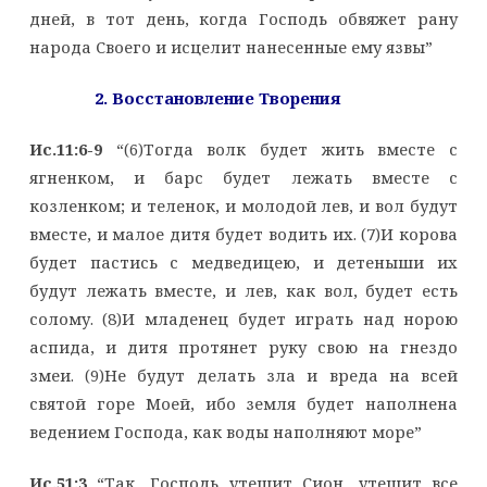
дней, в тот день, когда Господь обвяжет рану
народа Своего и исцелит нанесенные ему язвы”
2. Восстановление Творения
Ис.11:6-9
“(6)Тогда волк будет жить вместе с
ягненком, и барс будет лежать вместе с
козленком; и теленок, и молодой лев, и вол будут
вместе, и малое дитя будет водить их. (7)И корова
будет пастись с медведицею, и детеныши их
будут лежать вместе, и лев, как вол, будет есть
солому. (8)И младенец будет играть над норою
аспида, и дитя протянет руку свою на гнездо
змеи. (9)Не будут делать зла и вреда на всей
святой горе Моей, ибо земля будет наполнена
ведением Господа, как воды наполняют море”
Ис.51:3
“Так, Господь утешит Сион, утешит все