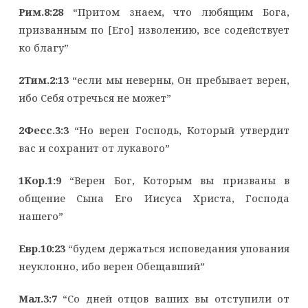
Рим.8:28
“Притом знаем, что любящим Бога,
призванным по [Его] изволению, все содействует
ко благу”
2Тим.2:13
“если мы неверны, Он пребывает верен,
ибо Себя отречься не может”
2Фесс.3:3
“Но верен Господь, Который утвердит
вас и сохранит от лукавого”
1Кор.1:9
“Верен Бог, Которым вы призваны в
общение Сына Его Иисуса Христа, Господа
нашего”
Евр.10:23
“будем держаться исповедания упования
неуклонно, ибо верен Обещавший”
Мал.3:7
“Со дней отцов ваших вы отступили от