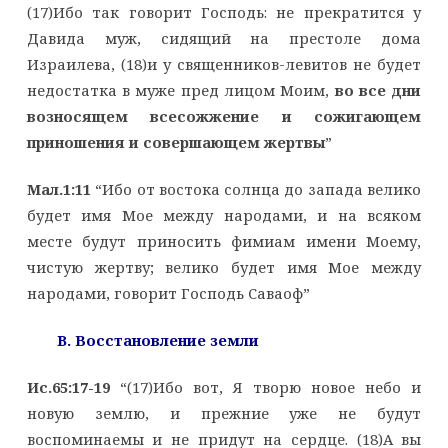
(17)Ибо так говорит Господь: не прекратится у
Давида муж, сидящий на престоле дома
Израилева, (18)и у священников-левитов не будет
недостатка в муже пред лицом Моим,
во все дни
возносящем всесожжение и сожигающем
приношения и совершающем жертвы
”
Мал.1:11
“Ибо от востока солнца до запада велико
будет имя Мое между народами, и на всяком
месте будут приносить фимиам имени Моему,
чистую жертву; велико будет имя Мое между
народами, говорит Господь Саваоф”
B
. Восстановление земли
Ис.65:17-19
“(17)Ибо вот, Я творю новое небо и
новую землю, и прежние уже не будут
воспоминаемы и не придут на сердце. (18)А вы