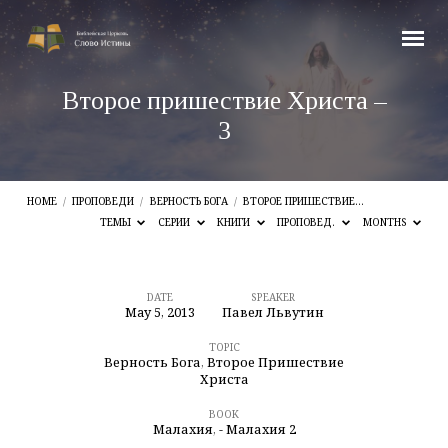
Второе пришествие Христа –
3
HOME
/
ПРОПОВЕДИ
/
ВЕРНОСТЬ БОГА
/
ВТОРОЕ ПРИШЕСТВИЕ…
ТЕМЫ
СЕРИИ
КНИГИ
ПРОПОВЕД.
MONTHS
DATE
SPEAKER
May 5, 2013
Павел Львутин
Второе
пришествие
TOPIC
Верность Бога
,
Второе Пришествие
Христа
Христа
–
BOOK
Малахия
,
- Малахия 2
3