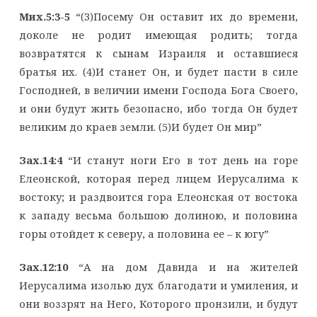
Мих.5:3-5
“(3)Посему Он оставит их до времени,
доколе не родит имеющая родить; тогда
возвратятся к сынам Израиля и оставшиеся
братья их. (4)И станет Он, и будет пасти в силе
Господней, в величии имени Господа Бога Своего,
и они будут жить безопасно, ибо тогда Он будет
великим до краев земли. (5)И будет Он мир”
Зах.14:4
“И станут ноги Его в тот день на горе
Елеонской, которая перед лицем Иерусалима к
востоку; и раздвоится гора Елеонская от востока
к западу весьма большою долиною, и половина
горы отойдет к северу, а половина ее – к югу”
Зах.12:10
“А на дом Давида и на жителей
Иерусалима изолью дух благодати и умиления, и
они воззрят на Него, Которого пронзили, и будут