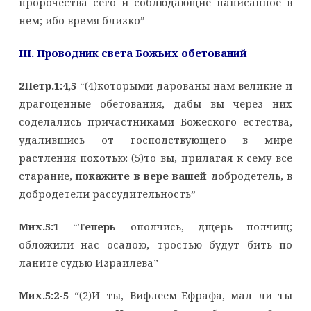
пророчества сего и соблюдающие написанное в
нем; ибо время близко”
III. Проводник света Божьих обетований
2Петр.1:4,5
“(4)которыми дарованы нам великие и
драгоценные обетования, дабы вы через них
соделались причастниками Божеского естества,
удалившись от господствующего в мире
растления похотью: (5)то вы, прилагая к сему все
старание,
покажите в вере вашей
добродетель, в
добродетели рассудительность”
Мих.5:1
“
Теперь
ополчись, дщерь полчищ;
обложили нас осадою, тростью будут бить по
ланите судью Израилева”
Мих.5:2-5
“(2)И ты, Вифлеем-Ефрафа, мал ли ты