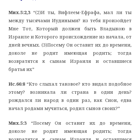
Мих.5:2,3
“(2)И ты, Вифлеем-Ефрафа, мал ли ты
между тысячами Иудиными? из тебя произойдет
Мне Тот, Который должен быть Владыкою в
Израиле и Которого происхождение из начала, от
дней вечных. (3)Посему Он оставит их до времени,
доколе не родит имеющая родить; тогда
возвратятся к сынам Израиля и оставшиеся
братья их”
Ис.66:8
“Кто слыхал таковое? кто видал подобное
этому? возникала ли страна в один день?
рождался ли народ в один раз, как Сион, едва
начал родами мучиться, родил сынов своих?”
Мих.5:3
“Посему Он оставит их до времени,
доколе не родит имеющая родить; тогда
возвратятся к сынам Израиля и оставшиеся