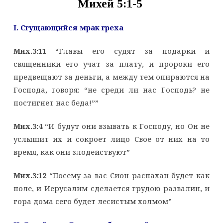
Михей 5:1-5
I. Сгущающийся мрак греха
Мих.3:11
“Главы его судят за подарки и
священники его учат за плату, и пророки его
предвещают за деньги, а между тем опираются на
Господа, говоря: “не среди ли нас Господь? не
постигнет нас беда!””
Мих.3:4
“И будут они взывать к Господу, но Он не
услышит их и сокроет лицо Свое от них на то
время, как они злодействуют”
Мих.3:12
“Посему за вас Сион распахан будет как
поле, и Иерусалим сделается грудою развалин, и
гора дома сего будет лесистым холмом”