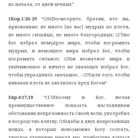
из начала, от дней вечных”
1Кор.1:26-29
“(26)Посмотрите, братия, кто вы,
призванные: не много [из вас] мудрых по плоти,
не много сильных, не много благородных; (27)но
Бог избрал немудрое мира, чтобы посрамить
мудрых, и немощное мира избрал Бог, чтобы
посрамить сильное; (28)и незнатное мира и
уничиженное и ничего не значащее избрал Бог,
чтобы упразднить значащее, – (29)для того, чтобы
никакая плоть не хвалилась пред Богом”
Евр.6:17,18
“(17)Посему и Бог, желая
преимущественнее показать наследникам
обетования непреложность Своей воли, употребил
в посредство клятву, (18)дабы в двух непреложных
вещах, в которых невозможно Богу солгать,
твердое утешение имели мы, прибегшие взяться