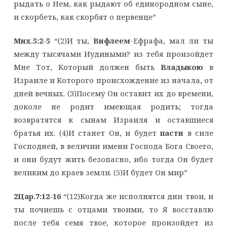
рыдать о Нем, как рыдают об единородном сыне,
и скорбеть, как скорбят о первенце”
Мих.5:2-5
“(2)И ты,
Вифлеем
-Ефрафа, мал ли ты
между тысячами Иудиными? из тебя произойдет
Мне Тот, Который должен быть
Владыкою
в
Израиле и Которого происхождение из начала, от
дней вечных. (3)Посему Он оставит их до времени,
доколе не родит имеющая родить; тогда
возвратятся к сынам Израиля и оставшиеся
братья их. (4)И станет Он, и будет
пасти
в силе
Господней, в величии имени Господа Бога Своего,
и они будут жить безопасно, ибо тогда Он будет
великим до краев земли. (5)И будет Он мир”
2Цар.7:12-16
“(12)Когда же исполнятся дни твои, и
ты почиешь с отцами твоими, то Я восставлю
после тебя семя твое, которое произойдет из