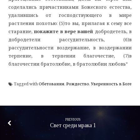
соделались причастниками Божеского естества,
удалившись от господствующего в мире
растления похотью: (5)то вы, прилагая к сему все
старание,
покажите в вере вашей
добродетель, в
добродетели рассудительность, (6)в
рассудительности воздержание, в воздержании
терпение, в терпении благочестие, (7)в
благочестии братолюбие, в братолюбии любовь”
Tagged with
Обетования
,
Рождество
,
Уверенность в Боге
PREVIOUS
Свет среди мрака 1