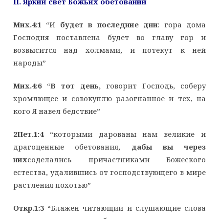
II. Яркий свет Божьих обетований
Мих.4:1
“И
будет в последние дни
: гора дома
Господня поставлена будет во главу гор и
возвысится над холмами, и потекут к ней
народы”
Мих.4:6
“
В тот день,
говорит Господь, соберу
хромлющее и совокуплю разогнанное и тех, на
кого Я навел бедствие”
2Пет.1:4
“которыми дарованы нам великие и
драгоценные обетования,
дабы вы через
них
соделались причастниками Божеского
естества, удалившись от господствующего в мире
растления похотью”
Откр.1:3
“Блажен читающий и слушающие слова