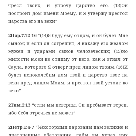
чресл твоих, и упрочу царство его. (13)Он
построит дом имени Моему, и Я утвержу престол
царства его на веки”
2Цар.7:12-16
“(14)Я буду ему отцом, и он будет Мне
сыном; и если он согрешит, Я накажу его жезлом
мужей и ударами сынов человеческих; (15)но
милости Моей не отниму от него, как Я отнял от
Саула, которого Я отверг пред лицом твоим. (16)И
будет непоколебим дом твой и царство твое на
веки пред лицом Моим, и престол твой устоит во
веки”
2Тим.2:13
“если мы неверны, Он пребывает верен,
ибо Себя отречься не может”
2Петр.1:4-7
“(4)которыми дарованы нам великие и
драгоценные обетования, дабы вы через них