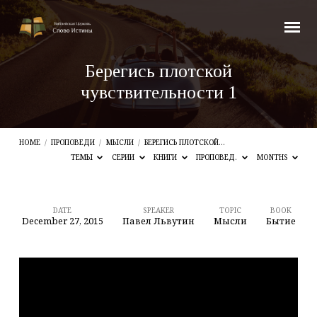
Берегись плотской
чувствительности 1
HOME
/
ПРОПОВЕДИ
/
МЫСЛИ
/
БЕРЕГИСЬ ПЛОТСКОЙ…
ТЕМЫ
СЕРИИ
КНИГИ
ПРОПОВЕД.
MONTHS
DATE
SPEAKER
TOPIC
BOOK
December 27, 2015
Павел Львутин
Мысли
Бытие
Берегись
плотской
чувствительности
1