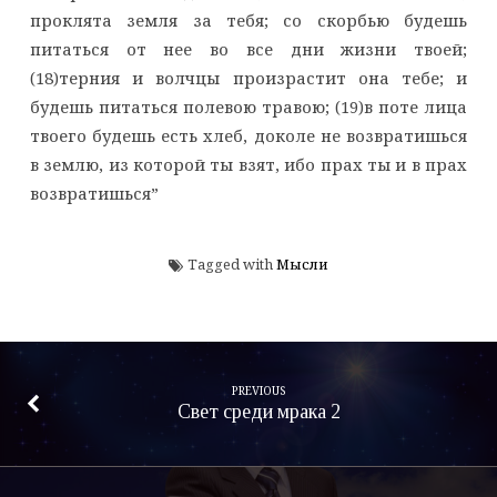
проклята земля за тебя; со скорбью будешь
питаться от нее во все дни жизни твоей;
(18)терния и волчцы произрастит она тебе; и
будешь питаться полевою травою; (19)в поте лица
твоего будешь есть хлеб, доколе не возвратишься
в землю, из которой ты взят, ибо прах ты и в прах
возвратишься”
Tagged with
Мысли
PREVIOUS
Свет среди мрака 2