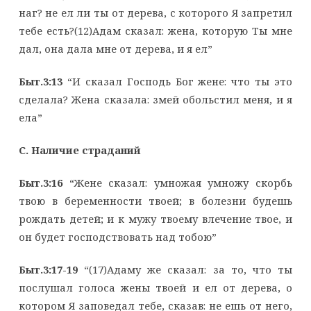
наг? не ел ли ты от дерева, с которого Я запретил
тебе есть?(12)Адам сказал: жена, которую Ты мне
дал, она дала мне от дерева, и я ел”
Быт.3:13
“И сказал Господь Бог жене: что ты это
сделала? Жена сказала: змей обольстил меня, и я
ела”
C
. Наличие страданий
Быт.3:16
“Жене сказал: умножая умножу скорбь
твою в беременности твоей; в болезни будешь
рождать детей; и к мужу твоему влечение твое, и
он будет господствовать над тобою”
Быт.3:17-19
“(17)Адаму же сказал: за то, что ты
послушал голоса жены твоей и ел от дерева, о
котором Я заповедал тебе, сказав: не ешь от него,