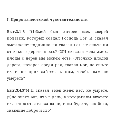
I
. Природа плотской чувствительности
Быт.3:1-3
“(1)Змей был хитрее всех зверей
полевых, которых создал Господь Бог. И сказал
змей жене: подлинно ли сказал Бог: не ешьте ни
от какого дерева в раю? (2)И сказала жена змею:
плоды с дерев мы можем есть, (3)только плодов
дерева, которое среди рая,
сказал Бог
, не ешьте
их и не прикасайтесь к ним, чтобы вам не
умереть”
Быт.3:4,5
“(4)И сказал змей жене: нет, не умрете,
(5)но знает Бог, что в день, в который вы вкусите
их, откроются глаза ваши, и вы будете, как боги,
знающие добро и зло”