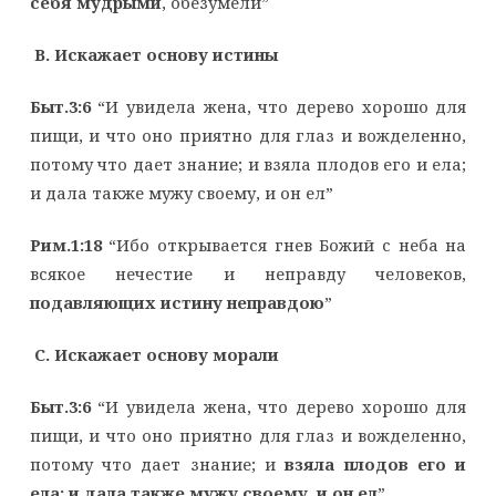
себя мудрыми
, обезумели”
B
. Искажает основу истины
Быт.3:6
“И увидела жена, что дерево хорошо для
пищи, и что оно приятно для глаз и вожделенно,
потому что дает знание; и взяла плодов его и ела;
и дала также мужу своему, и он ел”
Рим.1:18
“Ибо открывается гнев Божий с неба на
всякое нечестие и неправду человеков,
подавляющих истину неправдою
”
C
. Искажает основу морали
Быт.3:6
“И увидела жена, что дерево хорошо для
пищи, и что оно приятно для глаз и вожделенно,
потому что дает знание; и
взяла плодов его и
ела; и дала также мужу своему, и он ел
”