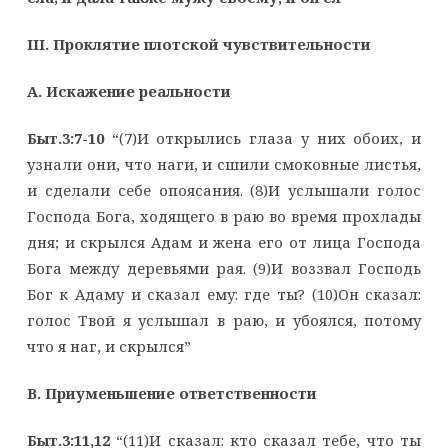
III
. Проклятие плотской чувствительности
A
. Искажение реальности
Быт.3:7-10
“(7)И открылись глаза у них обоих, и
узнали они, что наги, и сшили смоковные листья,
и сделали себе опоясания. (8)И услышали голос
Господа Бога, ходящего в раю во время прохлады
дня; и скрылся Адам и жена его от лица Господа
Бога между деревьями рая. (9)И воззвал Господь
Бог к Адаму и сказал ему: где ты? (10)Он сказал:
голос Твой я услышал в раю, и убоялся, потому
что я наг, и скрылся”
B
. Приуменьшение ответственности
Быт.3:11,12
“(11)И сказал: кто сказал тебе, что ты