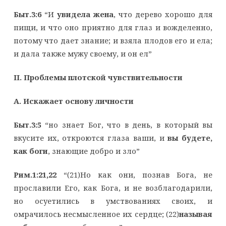
Быт.3:6
“И
увидела жена
, что дерево хорошо для
пищи, и что оно приятно для глаз и вожделенно,
потому что дает знание; и взяла плодов его и ела;
и дала также мужу своему, и он ел”
II
. Проблемы плотской чувствительности
A
. Искажает основу личности
Быт.3:5
“но знает Бог, что в день, в который вы
вкусите их, откроются глаза ваши, и
вы будете,
как боги
, знающие добро и зло”
Рим.1:21,22
“(21)Но как они, познав Бога, не
прославили Его, как Бога, и не возблагодарили,
но осуетились в умствованиях своих, и
омрачилось несмысленное их сердце; (22)
называя