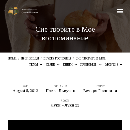
Сие творите в Мое
воспоминание
HOME
/
ПРОПОВЕДИ
/
ВЕЧЕРЯ ГОСПОДНЯ
/
СИЕ ТВОРИТЕ В МОЕ…
ТЕМЫ
СЕРИИ
КНИГИ
ПРОПОВЕД.
MONTHS
DATE
SPEAKER
TOPIC
August 5, 2012
Павел Львутин
Вечеря Господня
Сие
творите
BOOK
Луки
,
- Луки 22
в
Мое
воспоминание