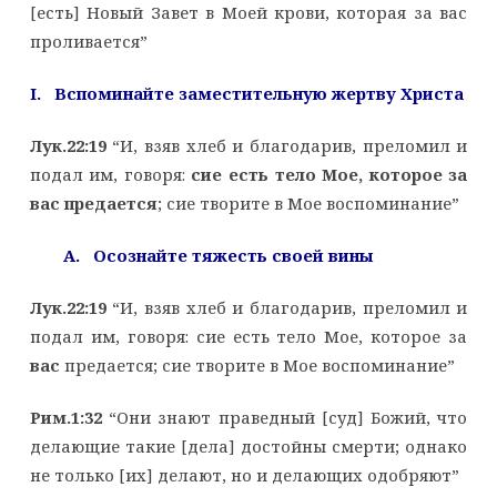
[есть] Новый Завет в Моей крови, которая за вас
проливается”
I. Вспоминайте заместительную жертву Христа
Лук.22:19
“И, взяв хлеб и благодарив, преломил и
подал им, говоря:
сие есть тело Мое, которое за
вас предается
; сие творите в Мое воспоминание”
A. Осознайте тяжесть своей вины
Лук.22:19
“И, взяв хлеб и благодарив, преломил и
подал им, говоря: сие есть тело Мое, которое за
вас
предается; сие творите в Мое воспоминание”
Рим.1:32
“Они знают праведный [суд] Божий, что
делающие такие [дела] достойны смерти; однако
не только [их] делают, но и делающих одобряют”