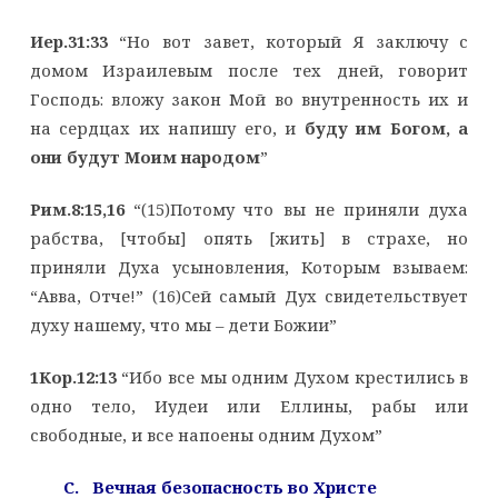
Иер.31:33
“Но вот завет, который Я заключу с
домом Израилевым после тех дней, говорит
Господь: вложу закон Мой во внутренность их и
на сердцах их напишу его, и
буду им Богом, а
они будут Моим народом
”
Рим.8:15,16
“(15)Потому что вы не приняли духа
рабства, [чтобы] опять [жить] в страхе, но
приняли Духа усыновления, Которым взываем:
“Авва, Отче!” (16)Сей самый Дух свидетельствует
духу нашему, что мы – дети Божии”
1Кор.12:13
“Ибо все мы одним Духом крестились в
одно тело, Иудеи или Еллины, рабы или
свободные, и все напоены одним Духом”
C. Вечная безопасность во Христе