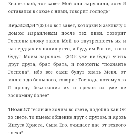
Египетской; тот завет Мой они нарушили, хотя Я
оставался в союзе с ними, говорит Господь”
Иер.31:33,34
“(33)Но вот завет, который Я заключу с
домом Израилевым после тех дней, говорит
Господь: вложу закон Мой во внутренность их и
на сердцах их напишу его, и буду им Богом, а они
будут Моим народом. (34)И уже не будут учить
друг друга, брат брата, и говорить: “познайте
Господа”, ибо все сами будут знать Меня, от
малого до большого, говорит Господь, потому что
Я прощу беззакония их и грехов их уже не
воспомяну более”
1Иоан.1:7
“если же ходим во свете, подобно как Он
во свете, то имеем общение друг с другом, и Кровь
Иисуса Христа, Сына Его, очищает нас от всякого
греха”