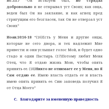
Ис.53:7
“Он истязуем был,
но страдал
добровольно
и не открывал уст Своих; как овца,
веден был Он на заклание, и как агнец пред
стригущим его безгласен, так Он не отверзал уст
Своих”
Иоан.10:16-18
“(16)Есть у Меня и другие овцы,
которые не сего двора, и тех надлежит Мне
привести: и они услышат голос Мой, и будет одно
стадо и один Пастырь. (17)Потому любит Меня
Отец, что Я отдаю жизнь Мою, чтобы опять
принять ее. (18)
Никто не отнимает ее у Меня, но Я
Сам отдаю ее
. Имею власть отдать ее и власть
имею опять принять ее. Сию заповедь получил Я
от Отца Моего”
C. Благодарите за вмененную праведность