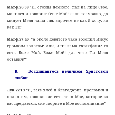
Матф.26:39
“И, отойдя немного, пал на лице Свое,
молился и говорил: Отче Мой! если возможно, да
минует Меня чаша сия; впрочем не как Я хочу, но
как Ты”
Матф.27:46
“а около девятого часа возопил Иисус
громким голосом: Или, Или! лама савахфани? то
есть: Боже Мой, Боже Мой! для чего Ты Меня
оставил?”
B. Восхищайтесь величием Христовой
любви
Лук.22:19
“И, взяв хлеб и благодарив, преломил и
подал им, говоря: сие есть тело Мое, которое за
вас
предается
; сие творите в Мое воспоминание”