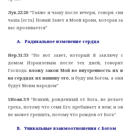
Лук.22:20
“Также и чашу после вечери, говоря: сия
чаша [есть] Новый Завет в Моей крови, которая за
вас проливается”
A. Радикальное изменение сердца
Иер.31:33
“Но вот завет, который Я заключу с
домом Израилевым после тех дней, говорит
Господь:
вложу закон Мой во внутренность их и
на сердцах их напишу его
, и буду им Богом, а они
будут Моим народом”
1Иоан.3:9
“Всякий, рожденный от Бога, не делает
греха, потому что семя Его пребывает в нем; и он
не может грешить, потому что рожден от Бога”
B. Уникальные взаимоотношения с Богом