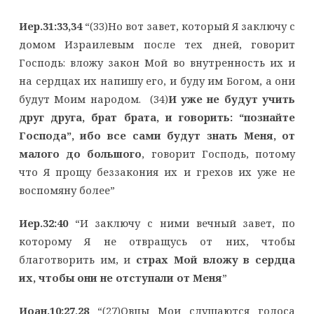
Иер.31:33,34
“(33)Но вот завет, который Я заключу с
домом Израилевым после тех дней, говорит
Господь: вложу закон Мой во внутренность их и
на сердцах их напишу его, и буду им Богом, а они
будут Моим народом. (34)
И уже не будут учить
друг друга, брат брата, и говорить: “познайте
Господа”, ибо все сами будут знать Меня, от
малого до большого
, говорит Господь, потому
что Я прощу беззакония их и грехов их уже не
воспомяну более”
Иер.32:40
“И заключу с ними вечный завет, по
которому Я не отвращусь от них, чтобы
благотворить им, и
страх Мой вложу в сердца
их, чтобы они не отступали от Меня
”
Иоан.10:27,28
“(27)Овцы Мои слушаются голоса