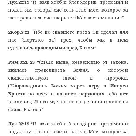
Лук.22:19
“И, взяв хлеб и благодарив, преломил и
подал им, говоря: сие есть тело Мое, которое
за
вас предается; сие творите в Мое воспоминание”
2Кор.5:21
“Ибо не знавшего греха Он сделал для
нас [жертвою за] грех, чтобы
мы в Нем
сделались праведными пред Богом
”
Рим.3:21-23
“(21)Но ныне, независимо от закона,
явилась праведность Божия, о которой
свидетельствуют закон и пророки,
(22)
праведность Божия через веру в Иисуса
Христа во всех и на всех верующих
, ибо нет
различия, 23потому что все согрешили и лишены
славы Божией”
Лук.22:19
“И, взяв хлеб и благодарив, преломил и
подал им, говоря: сие есть тело Мое, которое за