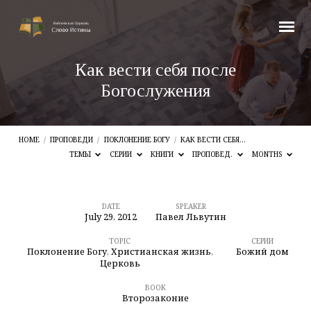
Как вести себя после
Богослужения
HOME
/
ПРОПОВЕДИ
/
ПОКЛОНЕНИЕ БОГУ
/
КАК ВЕСТИ СЕБЯ…
ТЕМЫ
СЕРИИ
КНИГИ
ПРОПОВЕД.
MONTHS
DATE
SPEAKER
July 29, 2012
Павел Львутин
Как
вести
TOPIC
СЕРИИ
Поклонение Богу
,
Христианская жизнь
,
Божий дом
себя
Церковь
после
BOOK
Второзаконие
Богослужения