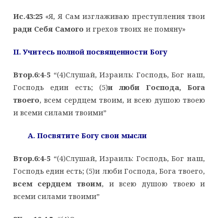
Ис.43:25
«Я, Я Сам изглаживаю преступления твои
ради Себя Самого
и грехов твоих не помяну»
II. Учитесь полной посвященности Богу
Втор.6:4-5
“(4)Слушай, Израиль: Господь, Бог наш,
Господь един есть; (5)
и люби Господа, Бога
твоего
, всем сердцем твоим, и всею душою твоею
и всеми силами твоими”
A. Посвятите Богу свои мысли
Втор.6:4-5
“(4)Слушай, Израиль: Господь, Бог наш,
Господь един есть; (5)и люби Господа, Бога твоего,
всем сердцем твоим
, и всею душою твоею и
всеми силами твоими”