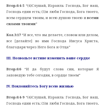
Втор.6:4-5
“(4)Слушай, Израиль: Господь, Бог наш,
Господь един есть; (5)и люби Господа, Бога твоего,
всем сердцем твоим, и всею душою твоею и
всеми
силами твоими
”
Кол.3:17
“И все, что вы делаете, словом или делом,
все [делайте] во имя Господа Иисуса Христа,
благодаря через Него Бога и Отца”
III. Позвольте истине изменять ваше сердце
Втор.6:6
“И да будут слова сии, которые Я
заповедую тебе сегодня, в сердце твоем”
IV. Поклоняйтесь Богу всею жизнью
Втор.6:4-9
“(4)Слушай, Израиль: Господь, Бог наш,
Господь един есть; (5)и люби Господа, Бога твоего,