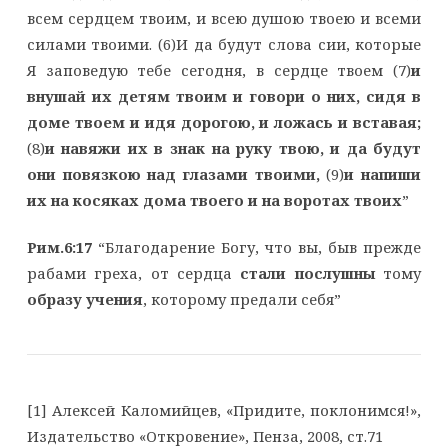
всем сердцем твоим, и всею душою твоею и всеми
силами твоими. (6)И да будут слова сии, которые
Я заповедую тебе сегодня, в сердце твоем (7)
и
внушай их детям твоим и говори о них, сидя в
доме твоем и идя дорогою, и ложась и вставая;
(8)
и навяжи их в знак на руку твою, и да будут
они повязкою над глазами твоими,
(9)
и напиши
их на косяках дома твоего и на воротах твоих
”
Рим.6:17
“Благодарение Богу, что вы, быв прежде
рабами греха, от сердца
стали послушны
тому
образу учения
, которому предали себя”
[1] Алексей Каломийцев, «Придите, поклонимся!»,
Издательство «Откровение», Пенза, 2008, ст.71