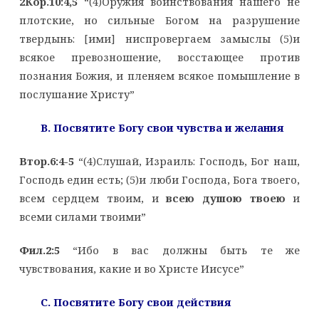
2Кор.10:4,5
“(4)Оружия воинствования нашего не
плотские, но сильные Богом на разрушение
твердынь: [ими] ниспровергаем замыслы (5)и
всякое превозношение, восстающее против
познания Божия, и пленяем всякое помышление в
послушание Христу”
B. Посвятите Богу свои чувства и желания
Втор.6:4-5
“(4)Слушай, Израиль: Господь, Бог наш,
Господь един есть; (5)и люби Господа, Бога твоего,
всем сердцем твоим, и
всею душою твоею
и
всеми силами твоими”
Фил.2:5
“Ибо в вас должны быть те же
чувствования, какие и во Христе Иисусе”
C. Посвятите Богу свои действия