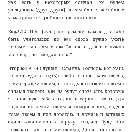
как есть у некоторых обычай; но будем
увещевать
[друг друга], и тем более, чем более
усматриваете приближение дня оного”
Евр.5:12
“Ибо, [судя] по времени, вам надлежало
быть учителями; но вас снова нужно учить
первым началам слова Божия, и для вас нужно
молоко, а не твердая пища”
Втор.6:4-9
“(4)Слушай, Израиль: Господь, Бог наш,
Господь един есть; (5)и люби Господа, Бога твоего,
всем сердцем твоим, и всею душою твоею и всеми
силами твоими. (6)И да будут слова сии, которые
Я заповедую тебе сегодня, в сердце твоем. (7)и
внушай их детям твоим и говори о них, сидя в
доме твоем и идя дорогою, и ложась и вставая;
(8)и навяжи их в знак на руку твою, и да будут они
повязкою над глазами твоими, (9)и напиши их на