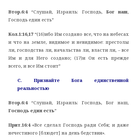
Втор.6:4
“Слушай, Израиль: Господь,
Бог наш
,
Господь един есть”
Кол.1:16,17
“(16)ибо Им создано все, что на небесах
и что на земле, видимое и невидимое: престолы
ли, господства ли, начальства ли, власти ли, – все
Им и для Него создано; (17)и Он есть прежде
всего, и все Им стоит”
C. Признайте Бога единственной
реальностью
Втор.6:4
“Слушай, Израиль: Господь, Бог наш,
Господь един есть
”
Прит.16:4
«Все сделал Господь ради Себя; и даже
нечестивого [блюдет] на день бедствия».