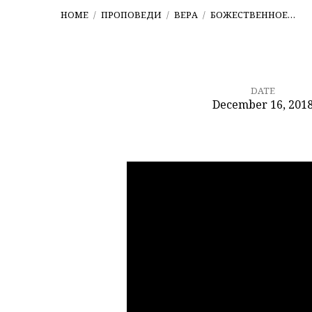
HOME
/
ПРОПОВЕДИ
/
ВЕРА
/
БОЖЕСТВЕННОЕ…
DATE
December 16, 201
Божественное
благовествован
Захарии-3