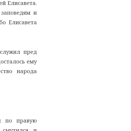
ей Елисавета.
 заповедям и
бо Елисавета
 служил пред
досталось ему
ство народа
оя по правую
, смутился, и