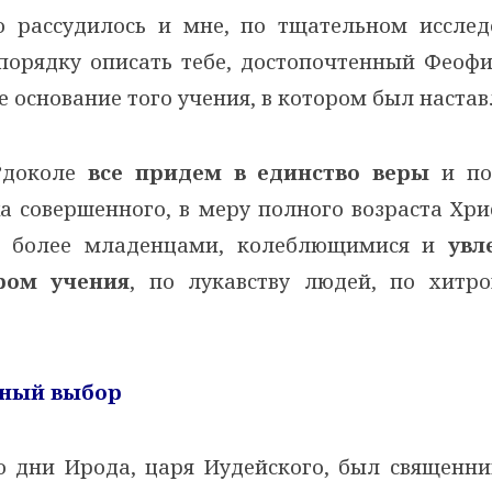
о рассудилось и мне, по тщательном исслед
 порядку описать тебе, достопочтенный Феоф
е основание того учения, в котором был наста
3
доколе
все придем в единство веры
и по
а совершенного, в меру полного возраста Хри
 более младенцами, колеблющимися и
увл
ром учения
, по лукавству людей, по хитро
нный выбор
о дни Ирода, царя Иудейского, был священни