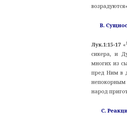
возрадуются
B
. Сущно
Лук.1:15-17
«
сикера, и Д
многих из с
пред Ним в д
непокорным
народ приго
C
. Реакц