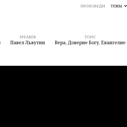
ПРОПОВЕДИ
ТЕМЫ
SPEAKER
TOPIC
8
Павел Львутин
Вера
,
Доверие Богу
,
Евангелие
ие