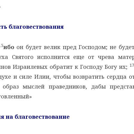
»
сть благовествования
15
ибо
он будет велик пред Господом; не будет
уха Святого исполнится еще от чрева мате
1
ынов Израилевых обратит к Господу Богу их;
ухе и силе Илии, чтобы возвратить сердца о
 образ мыслей праведников, дабы представ
товленный»
ия на благовествование