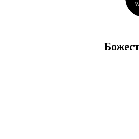
W
Божест