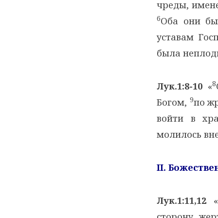
чреды, имене
6
Оба они бы
уставам Гос
была неплодн
8
Лук.1:8-10
«
9
Богом,
по ж
войти в хр
молилось вне
II
. Божеств
Лук.1:11,12
«
сторону жер