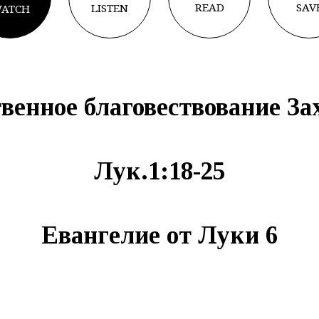
READ
SAV
LISTEN
ATCH
венное благовествование За
Лук.1:1
8-25
Евангелие от Луки
6