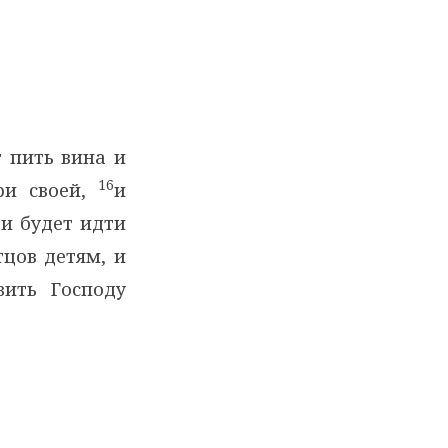
 пить вина и
16
ри своей,
и
7
и будет идти
тцов детям, и
ить Господу