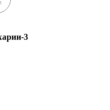
E
харии-
3