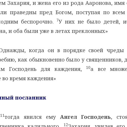
м Захария, и жена его из рода Ааронова, имя 
ли праведны пред Богом, поступая по всем
7
подним беспорочно.
У них не было детей, и
а, и оба были уже в летах преклонных»
Однажды, когда он в порядке своей чреды
ребию, как обыкновенно было у священников, 
10
ам Господень для каждения,
а все множе
 во время каждения»
енный посланник
11
тогда явился ему
Ангел Господень
, ст
12
твенника кадильного.
Захария, увидев его