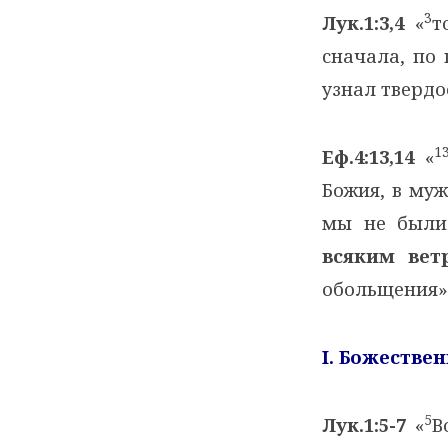
3
Лук.1:3,4
«
т
сначала, по
узнал твердо
1
Еф.4:13,14
«
Божия, в муж
мы не были
всяким вет
обольщения»
I
. Божестве
5
Лук.1:5-7
«
В