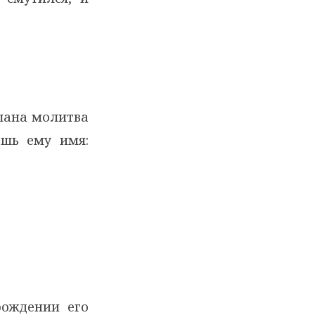
ышана молитва
ешь ему имя:
рождении его