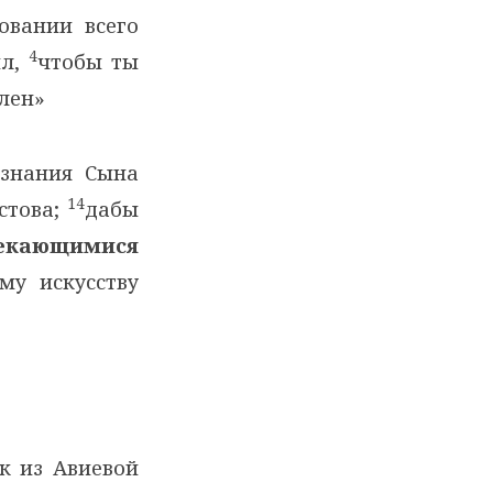
овании всего
4
ил,
чтобы ты
влен»
знания Сына
14
стова;
дабы
екающимися
му искусству
к из Авиевой