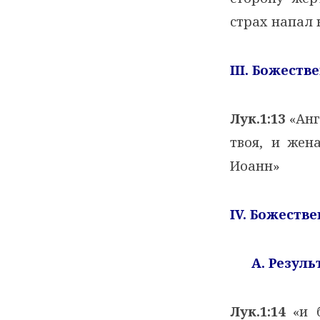
страх напал 
III
. Божеств
Лук.1:13
«Анг
твоя, и жен
Иоанн»
IV
. Божеств
A
. Резул
Лук.1:14
«и б