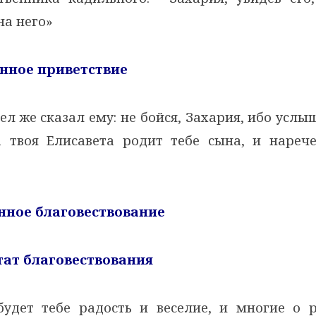
на него»
енное приветствие
ел же сказал ему: не бойся, Захария, ибо усл
а твоя Елисавета родит тебе сына, и нареч
енное благовествование
ьтат благовествования
удет тебе радость и веселие, и многие о 