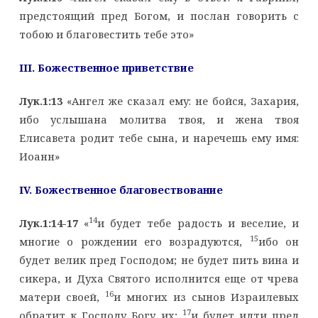
предстоящий пред Богом, и послан говорить с
тобою и благовестить тебе это»
III
. Божественное приветствие
Лук.1:13
«Ангел же сказал ему: не бойся, Захария,
ибо услышана молитва твоя, и жена твоя
Елисавета родит тебе сына, и наречешь ему имя:
Иоанн»
IV
. Божественное благовествование
14
Лук.1:14-17
«
и будет тебе радость и веселие, и
15
многие о рождении его возрадуются,
ибо он
будет велик пред Господом; не будет пить вина и
сикера, и Духа Святого исполнится еще от чрева
16
матери своей,
и многих из сынов Израилевых
17
обратит к Господу Богу их;
и будет идти пред