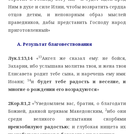
Ним в духе и силе Илии, чтобы возвратить сердца
отцов детям, и непокорным образ мыслей
праведников, дабы представить Господу народ
приготовленный»
A
. Результат благовествования
13
Лук.1:13,14
«
Ангел же сказал ему: не бойся,
Захария, ибо услышана молитва твоя, и жена твоя
Елисавета родит тебе сына, и наречешь ему имя:
14
Иоанн;
и
будет тебе радость и веселие, и
многие о рождении его возрадуются
»
1
2Кор.8:1,2
«
Уведомляем вас, братия, о благодати
2
Божией, данной церквам Македонским,
ибо они
среди великого испытания скорбями
преизобилуют радостью
; и глубокая нищета их