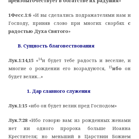
преизбыточествует в богатстве их радушия
»
1Фесс.1:6
«И вы сделались подражателями нам и
Господу, приняв слово при многих скорбях
с
радостью Духа Святого
»
B
. Сущность благовествования
14
Лук.1:14,15
«
и будет тебе радость и веселие, и
15
многие о рождении его возрадуются,
ибо
он
будет велик…»
1. Дар славного служения
Лук.1:15
«ибо он будет велик пред Господом»
Лук.7:28
«Ибо говорю вам: из рожденных женами
нет ни одного пророка больше Иоанна
Крестителя; но меньший в Царствии Божием