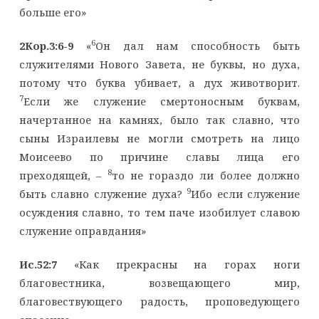
больше его»
6
2Кор.3:6-9
«
Он дал нам способность быть
служителями Нового Завета, не буквы, но духа,
потому что буква убивает, а дух животворит.
7
Если же служение смертоносным буквам,
начертанное на камнях, было так славно, что
сыны Израилевы не могли смотреть на лицо
Моисеево по причине славы лица его
8
преходящей, –
то не гораздо ли более должно
9
быть славно служение духа?
Ибо если служение
осуждения славно, то тем паче изобилует славою
служение оправдания»
Ис.52:7
«Как прекрасны на горах ноги
благовестника, возвещающего мир,
благовествующего радость, проповедующего