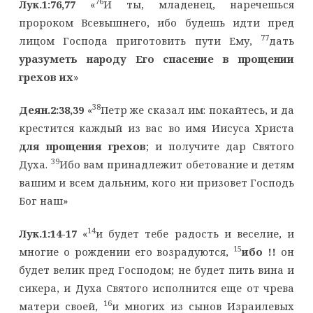
76
Лук.1:76,77
«
И ты, младенец, наречешься
пророком Всевышнего, ибо будешь идти пред
77
лицом Господа приготовить пути Ему,
дать
уразуметь народу Его спасение в прощении
грехов их
»
38
Деян.2:38,39
«
Петр же сказал им: покайтесь, и да
крестится каждый из вас во имя Иисуса Христа
для прощения грехов
; и получите дар Святого
39
Духа.
Ибо вам принадлежит обетование и детям
вашим и всем дальним, кого ни призовет Господь
Бог наш»
14
Лук.1:14-17
«
и будет тебе радость и веселие, и
15
многие о рождении его возрадуются,
ибо
!!
он
будет велик пред Господом; не будет пить вина и
сикера, и Духа Святого исполнится еще от чрева
16
матери своей,
и многих из сынов Израилевых