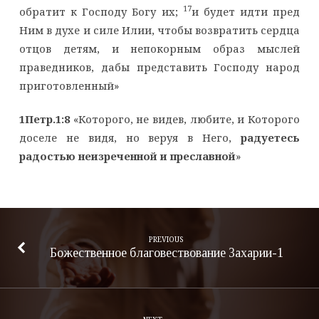
17
обратит к Господу Богу их;
и будет идти пред
Ним в духе и силе Илии, чтобы возвратить сердца
отцов детям, и непокорным образ мыслей
праведников, дабы представить Господу народ
приготовленный»
1Петр.1:8
«Которого, не видев, любите, и Которого
доселе не видя, но веруя в Него,
радуетесь
радостью неизреченной и преславной
»
PREVIOUS
Божественное благовествование Захарии-1