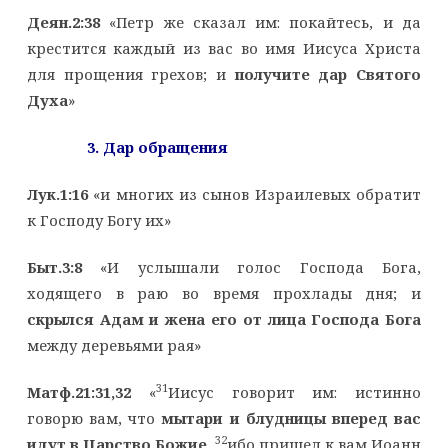
Деян.2:38
«Петр же сказал им: покайтесь, и да
крестится каждый из вас во имя Иисуса Христа
для прощения грехов; и
получите дар Святого
Духа
»
3. Дар обращения
Лук.1:16
«и многих из сынов Израилевых обратит
к Господу Богу их»
Быт.3:8
«И услышали голос Господа Бога,
ходящего в раю во время прохлады дня; и
скрылся Адам и жена его от лица Господа Бога
между деревьями рая»
31
Матф.21:31,32
«
Иисус говорит им: истинно
говорю вам, что
мытари и блудницы вперед вас
32
идут в Царство Божие
,
ибо пришел к вам Иоанн