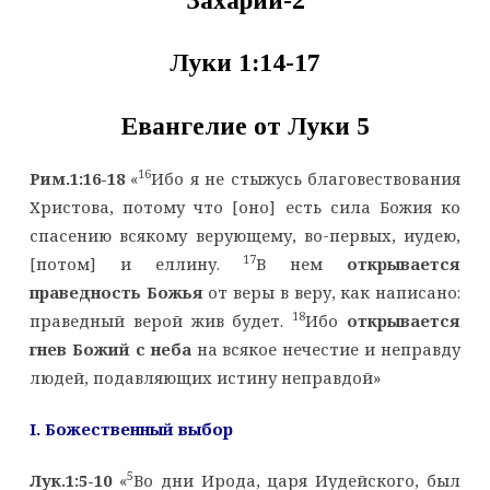
Захарии-2
Луки 1:
14-17
Евангелие от Луки 5
16
Рим.1:16-18
«
Ибо я не стыжусь благовествования
Христова, потому что [оно] есть сила Божия ко
спасению всякому верующему, во-первых, иудею,
17
[потом] и еллину.
В нем
открывается
праведность Божья
от веры в веру, как написано:
18
праведный верой жив будет.
Ибо
открывается
гнев Божий с неба
на всякое нечестие и неправду
людей, подавляющих истину неправдой»
I
. Божественный выбор
5
Лук.1:5-10
«
Во дни Ирода, царя Иудейского, был