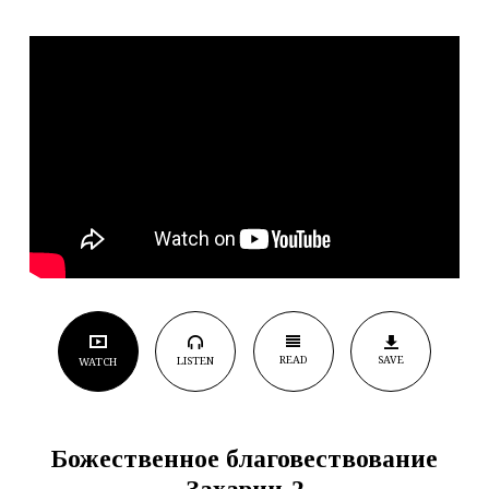
READ
SAVE
LISTEN
WATCH
Божественное благовествование