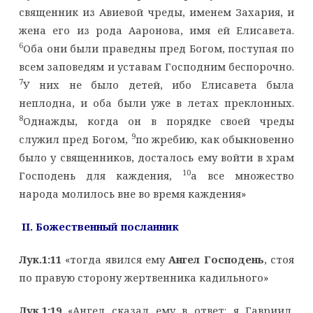
священник из Авиевой чреды, именем Захария, и
жена его из рода Ааронова, имя ей Елисавета.
6
Оба они были праведны пред Богом, поступая по
всем заповедям и уставам Господним беспорочно.
7
У них не было детей, ибо Елисавета была
неплодна, и оба были уже в летах преклонных.
8
Однажды, когда он в порядке своей чреды
9
служил пред Богом,
по жребию, как обыкновенно
было у священников, досталось ему войти в храм
10
Господень для каждения,
а все множество
народа молилось вне во время каждения»
II
. Божественный посланник
Лук.1:11
«тогда явился ему
Ангел Господень
, стоя
по правую сторону жертвенника кадильного»
Лук.1:19
«Ангел сказал ему в ответ: я Гавриил,