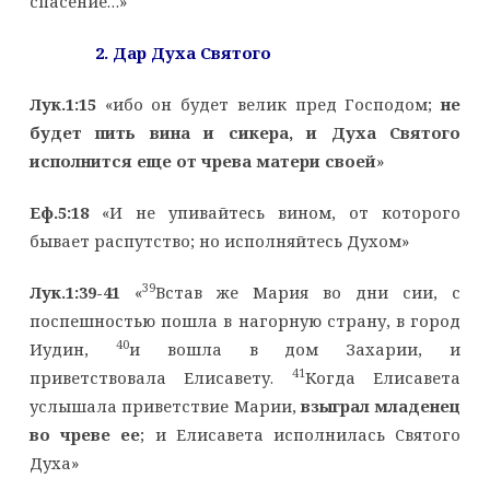
спасение…»
2. Дар Духа Святого
Лук.1:15
«ибо он будет велик пред Господом;
не
будет пить вина и сикера, и Духа Святого
исполнится еще от чрева матери своей
»
Еф.5:18
«И не упивайтесь вином, от которого
бывает распутство; но исполняйтесь Духом»
39
Лук.1:39-41
«
Встав же Мария во дни сии, с
поспешностью пошла в нагорную страну, в город
40
Иудин,
и вошла в дом Захарии, и
41
приветствовала Елисавету.
Когда Елисавета
услышала приветствие Марии,
взыграл младенец
во чреве ее
; и Елисавета исполнилась Святого
Духа»