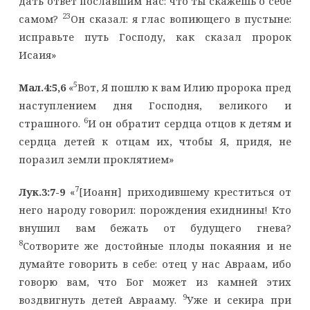
дать ответ пославшим нас: что ты скажешь о себе
23
самом?
Он сказал: я глас вопиющего в пустыне:
исправьте путь Господу, как сказал пророк
Исаия»
5
Мал.4:5,6
«
Вот, Я пошлю к вам Илию пророка пред
наступлением дня Господня, великого и
6
страшного.
И он обратит сердца отцов к детям и
сердца детей к отцам их, чтобы Я, придя, не
поразил земли проклятием»
7
Лук.3:7-9
«
[Иоанн] приходившему креститься от
него народу говорил: порождения ехиднины! Кто
внушил вам бежать от будущего гнева?
8
Сотворите же достойные плоды покаяния и не
думайте говорить в себе: отец у нас Авраам, ибо
говорю вам, что Бог может из камней этих
9
воздвигнуть детей Аврааму.
Уже и секира при