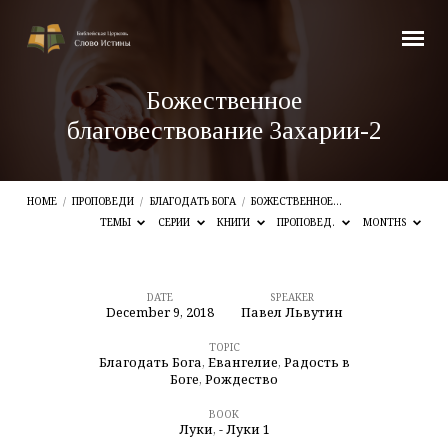
Божественное
благовествование Захарии-2
HOME
/
ПРОПОВЕДИ
/
БЛАГОДАТЬ БОГА
/
БОЖЕСТВЕННОЕ…
ТЕМЫ
СЕРИИ
КНИГИ
ПРОПОВЕД.
MONTHS
DATE
SPEAKER
December 9, 2018
Павел Львутин
Божественное
благовествование
TOPIC
Благодать Бога
,
Евангелие
,
Радость в
Захарии-2
Боге
,
Рождество
BOOK
Луки
,
- Луки 1