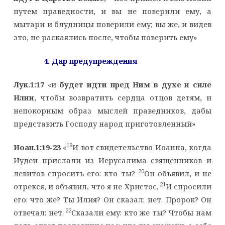
путем праведности, и вы не поверили ему, а
мытари и блудницы поверили ему; вы же, и видев
это, не раскаялись после, чтобы поверить ему»
4. Дар предупреждения
Лук.1:17
«и
будет идти пред Ним в духе и силе
Илии
, чтобы возвратить сердца отцов детям, и
непокорным образ мыслей праведников, дабы
представить Господу народ приготовленный»
19
Иоан.1:19-23
«
И вот свидетельство Иоанна, когда
Иудеи прислали из Иерусалима священников и
20
левитов спросить его: кто ты?
Он объявил, и не
21
отрекся, и объявил, что я не Христос.
И спросили
его: что же? Ты Илия? Он сказал: нет. Пророк? Он
22
отвечал: нет.
Сказали ему: кто же ты? Чтобы нам