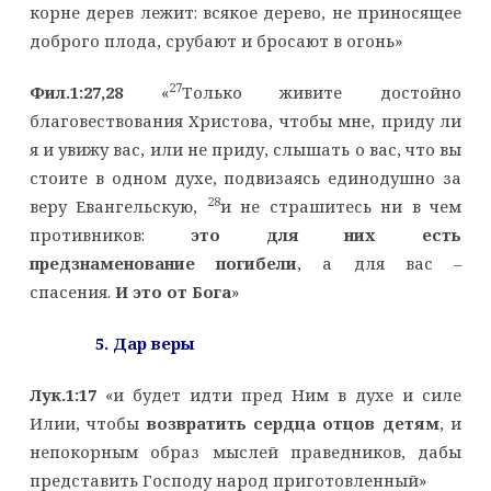
корне дерев лежит: всякое дерево, не приносящее
доброго плода, срубают и бросают в огонь»
27
Фил.1:27,28
«
Только живите достойно
благовествования Христова, чтобы мне, приду ли
я и увижу вас, или не приду, слышать о вас, что вы
стоите в одном духе, подвизаясь единодушно за
28
веру Евангельскую,
и не страшитесь ни в чем
противников:
это для них есть
предзнаменование погибели
, а для вас –
спасения.
И это от Бога
»
5. Дар веры
Лук.1:17
«и будет идти пред Ним в духе и силе
Илии, чтобы
возвратить сердца отцов детям
, и
непокорным образ мыслей праведников, дабы
представить Господу народ приготовленный»