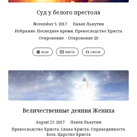
Суд у белого престола
November 5, 2017
Павел Львутин
Избрание
,
Последнее время
,
Превосходство Христа
Откровение
,
- Откровение 20
READ
WATCH
LISTEN
Величественные деяния Жениха
August 27, 2017
Павел Львутин
Превосходство Христа
,
Слава Христа
,
Справедливость
Бога
,
Царство Христа