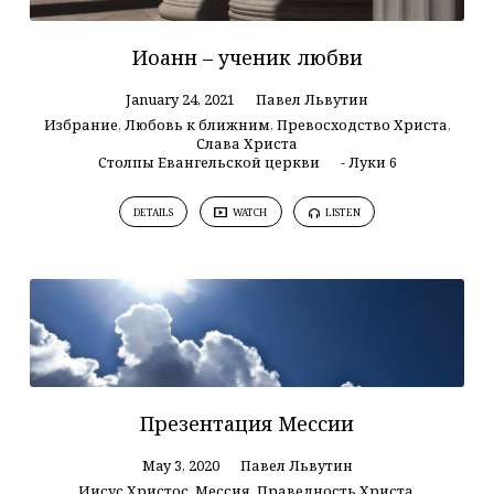
Иоанн – ученик любви
January 24, 2021
Павел Львутин
Избрание
,
Любовь к ближним
,
Превосходство Христа
,
Слава Христа
Столпы Евангельской церкви
- Луки 6
DETAILS
WATCH
LISTEN
Презентация Мессии
May 3, 2020
Павел Львутин
Иисус Христос
,
Мессия
,
Праведность Христа
,