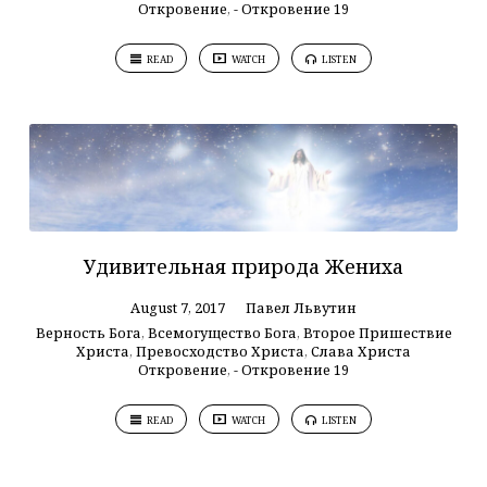
Откровение
,
- Откровение 19
READ
WATCH
LISTEN
Удивительная природа Жениха
August 7, 2017
Павел Львутин
Верность Бога
,
Всемогущество Бога
,
Второе Пришествие
Христа
,
Превосходство Христа
,
Слава Христа
Откровение
,
- Откровение 19
READ
WATCH
LISTEN