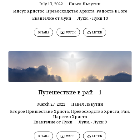
July 17, 2022
Павел Львутин
Иисус Христос
,
Превосходство Христа
,
Радость в Боге
Евангелие от Луки
Луки
,
- Луки 10
DETAILS
WATCH
LISTEN
Путешествие в рай – 1
March 27, 2022
Павел Львутин
Второе Пришествие Христа
,
Превосходство Христа
,
Рай
,
Царство Христа
Евангелие от Луки
Луки
,
- Луки 9
DETAILS
WATCH
LISTEN