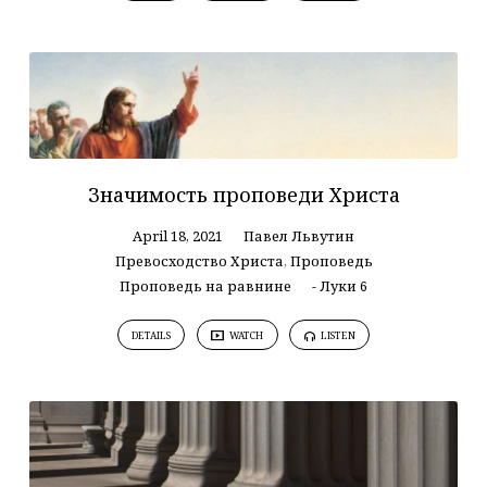
Значимость проповеди Христа
April 18, 2021
Павел Львутин
Превосходство Христа
,
Проповедь
Проповедь на равнине
- Луки 6
DETAILS
WATCH
LISTEN