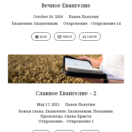
Вечное Евангелие
October 16, 2016
Павел Львутин
Евангелие
,
Евангелизм
Откровение
,
- Откровение 14
READ
WATCH
LISTEN
Славное Евангелие – 2
May 17, 2015
Павел Львутин
Божья слава
,
Евангелие
,
Евангелизм
,
Покаяние
,
Проповедь
,
Слава Христа
Откровение
,
- Откровение 1