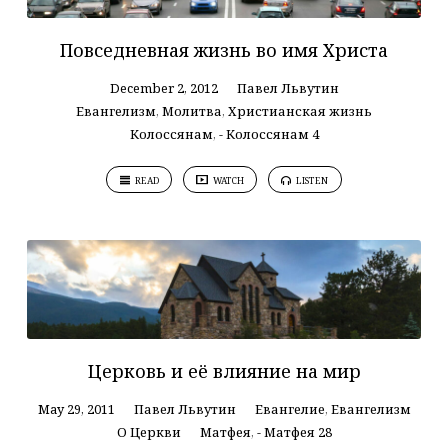
Повседневная жизнь во имя Христа
December 2, 2012
Павел Львутин
Евангелизм
,
Молитва
,
Христианская жизнь
Колоссянам
,
- Колоссянам 4
READ
WATCH
LISTEN
Церковь и её влияние на мир
May 29, 2011
Павел Львутин
Евангелие
,
Евангелизм
О Церкви
Матфея
,
- Матфея 28