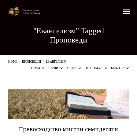
"Евангелизм" Tagged
Проповеди
HOME
/
ПРОПОВЕДИ
/
ЕВАНГЕЛИЗМ
ТЕМЫ
СЕРИИ
КНИГИ
ПРОПОВЕД.
MONTHS
"Евангелизм"
Tagged
Проповеди
Превосходство миссии семидесяти