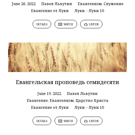
June 26, 2022
Павел Львутин
Евангелизм
,
Служение
Евангелие от Луки
Луки
,
- Луки 10
DETAILS
WATCH
LISTEN
Евангельская проповедь семидесяти
June 19, 2022
Павел Львутин
Евангелие
,
Евангелизм
,
Царство Христа
Евангелие от Луки
Луки
,
- Луки 10
DETAILS
WATCH
LISTEN