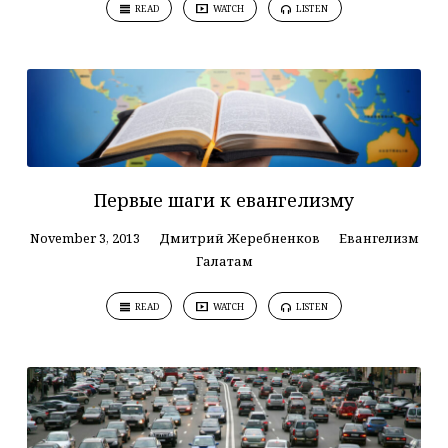
READ
WATCH
LISTEN
Первые шаги к евангелизму
November 3, 2013
Дмитрий Жеребненков
Евангелизм
Галатам
READ
WATCH
LISTEN