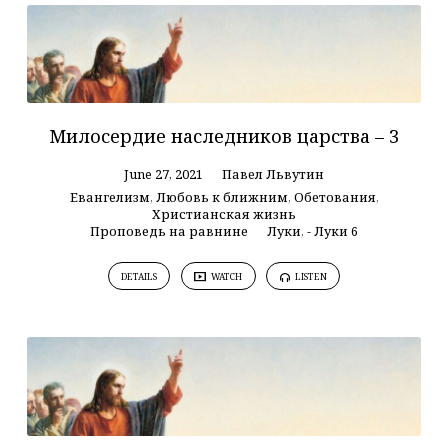
Милосердие наследников царства – 3
June 27, 2021
Павел Львутин
Евангелизм
,
Любовь к ближним
,
Обетования
,
Христианская жизнь
Проповедь на равнине
Луки
,
- Луки 6
DETAILS
WATCH
LISTEN