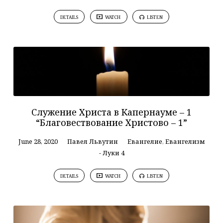
DETAILS
WATCH
LISTEN
Служение Христа в Капернауме – 1
“Благовествование Христово – 1”
June 28, 2020
Павел Львутин
Евангелие
,
Евангелизм
- Луки 4
DETAILS
WATCH
LISTEN