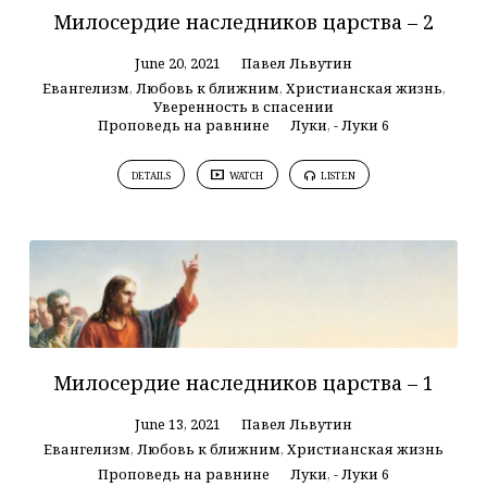
Милосердие наследников царства – 2
June 20, 2021
Павел Львутин
Евангелизм
,
Любовь к ближним
,
Христианская жизнь
,
Уверенность в спасении
Проповедь на равнине
Луки
,
- Луки 6
DETAILS
WATCH
LISTEN
Милосердие наследников царства – 1
June 13, 2021
Павел Львутин
Евангелизм
,
Любовь к ближним
,
Христианская жизнь
Проповедь на равнине
Луки
,
- Луки 6