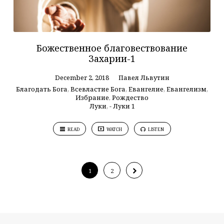
Божественное благовествование
Захарии-1
December 2, 2018
Павел Львутин
Благодать Бога
,
Всевластие Бога
,
Евангелие
,
Евангелизм
,
Избрание
,
Рождество
Луки
,
- Луки 1
READ
WATCH
LISTEN
1
2