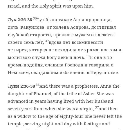
Israel, and the Holy Spirit was upon him.
36
Лук.2:36-38
Тут была также Анна пророчица,
дочь Фануилова, от колена Асирова, достигшая
глубокой старости, прожив с мужем от девства
37
своего семь лет,
вдова лет восьмидесяти
четырех, которая не отходила от храма, постом и
38
молитвою служа Богу день и ночь.
И она в то
время, подойдя, славила Господа и говорила о
Нем всем, ожидавшим избавления в Иерусалиме.
36
Луки 2:36-38
And there was a prophetess, Anna the
daughter of Phanuel, of the tribe of Asher. She was
advanced in years having lived with her husband
37
seven years from when she was a virgin,
and then
as a widow to the age of eighty-four. She never left the
temple, serving night and day with fastings and
38