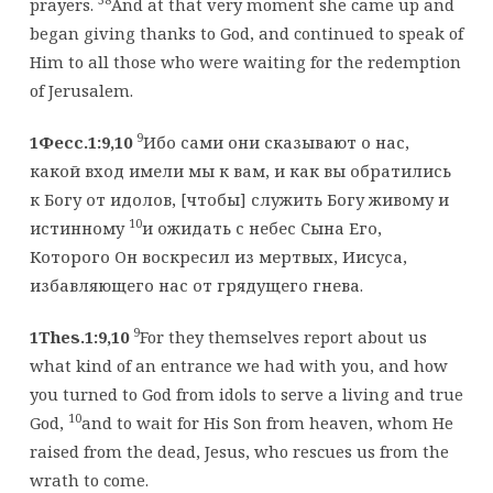
prayers.
And at that very moment she came up and
began giving thanks to God, and continued to speak of
Him to all those who were waiting for the redemption
of Jerusalem.
9
1Фесс.1:9,10
Ибо сами они сказывают о нас,
какой вход имели мы к вам, и как вы обратились
к Богу от идолов, [чтобы] служить Богу живому и
10
истинному
и ожидать с небес Сына Его,
Которого Он воскресил из мертвых, Иисуса,
избавляющего нас от грядущего гнева.
9
1Thes.1:9,10
For they themselves report about us
what kind of an entrance we had with you, and how
you turned to God from idols to serve a living and true
10
God,
and to wait for His Son from heaven, whom He
raised from the dead, Jesus, who rescues us from the
wrath to come.