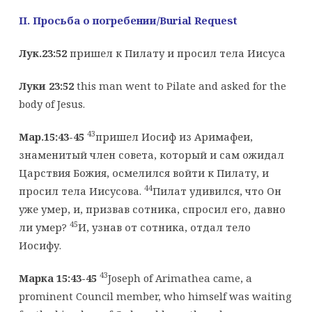
II
. Просьба о погребении
/
Burial
Request
Лук.23:52
пришел к Пилату и просил тела Иисуса
Луки 23:52
this man went to Pilate and asked for the
body of Jesus.
43
Мар.15:43-45
пришел Иосиф из Аримафеи,
знаменитый член совета, который и сам ожидал
Царствия Божия, осмелился войти к Пилату, и
44
просил тела Иисусова.
Пилат удивился, что Он
уже умер, и, призвав сотника, спросил его, давно
45
ли умер?
И, узнав от сотника, отдал тело
Иосифу.
43
Марка 15:43-45
Joseph of Arimathea came, a
prominent Council member, who himself was waiting