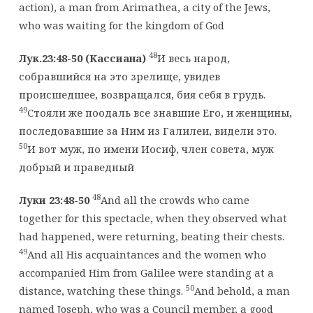
action), a man from Arimathea, a city of the Jews,
who was waiting for the kingdom of God
48
Лук.23:48-50 (Кассиана)
И весь народ,
собравшийся на это зрелище, увидев
происшедшее, возвращался, бия себя в грудь.
49
Стояли же поодаль все знавшие Его, и женщины,
последовавшие за Ним из Галилеи, видели это.
50
И вот муж, по имени Иосиф, член совета, муж
добрый и праведный
48
Луки 23:48-50
And all the crowds who came
together for this spectacle, when they observed what
had happened, were returning, beating their chests.
49
And all His acquaintances and the women who
accompanied Him from Galilee were standing at a
50
distance, watching these things.
And behold, a man
named Joseph, who was a Council member, a good