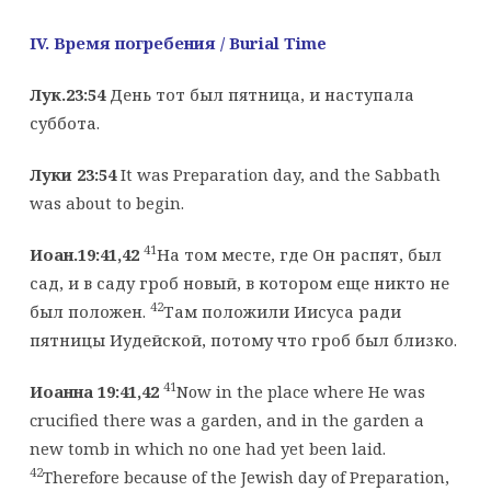
IV
. Время погребения /
Burial
Time
Лук.23:54
День тот был пятница, и наступала
суббота.
Луки 23:54
It was Preparation day, and the Sabbath
was about to begin.
41
Иоан.19:41,42
На том месте, где Он распят, был
сад, и в саду гроб новый, в котором еще никто не
42
был положен.
Там положили Иисуса ради
пятницы Иудейской, потому что гроб был близко.
41
Иоанна 19:41,42
Now in the place where He was
crucified there was a garden, and in the garden a
new tomb in which no one had yet been laid.
42
Therefore because of the Jewish day of Preparation,