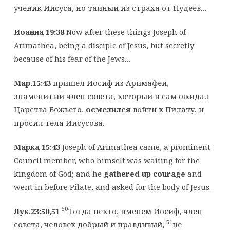
ученик Иисуса, но тайный из страха от Иудеев…
Иоанна 19:38
Now after these things Joseph of
Arimathea, being a disciple of Jesus, but secretly
because of his fear of the Jews…
Мар.15:43
пришел Иосиф из Аримафеи,
знаменитый член совета, который и сам ожидал
Царства Божьего,
осмелился
войти к Пилату, и
просил тела Иисусова.
Марка 15:43
Joseph of Arimathea came, a prominent
Council member, who himself was waiting for the
kingdom of God; and he
gathered up courage
and
went in before Pilate, and asked for the body of Jesus.
50
Лук.23:50,51
Тогда некто, именем Иосиф, член
51
совета, человек добрый и правдивый,
не