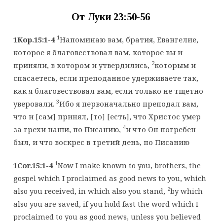
От Луки 23:5
0-56
1
1Кор.15:1-4
Напоминаю вам, братия, Евангелие,
которое я благовествовал вам, которое вы и
2
приняли, в котором и утвердились,
которым и
спасаетесь, если преподанное удерживаете так,
как я благовествовал вам, если только не тщетно
3
уверовали.
Ибо я первоначально преподал вам,
что и [сам] принял, [то] [есть], что Христос умер
4
за грехи наши, по Писанию,
и что Он погребен
был, и что воскрес в третий день, по Писанию
1
1Cor.15:1-4
Now I make known to you, brothers, the
gospel which I proclaimed as good news to you, which
2
also you received, in which also you stand,
by which
also you are saved, if you hold fast the word which I
proclaimed to you as good news, unless you believed