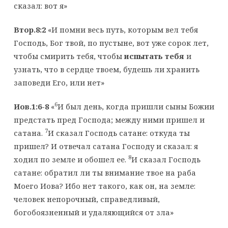
сказал: вот я»
Втор.8:2
«И помни весь путь, которым вел тебя
Господь, Бог твой, по пустыне, вот уже сорок лет,
чтобы смирить тебя, чтобы
испытать тебя
и
узнать, что в сердце твоем, будешь ли хранить
заповеди Его, или нет»
6
Иов.1:6-8
«
И был день, когда пришли сыны Божии
предстать пред Господа; между ними пришел и
7
сатана.
И сказал Господь сатане: откуда ты
пришел? И отвечал сатана Господу и сказал: я
8
ходил по земле и обошел ее.
И сказал Господь
сатане: обратил ли ты внимание твое на раба
Моего Иова? Ибо нет такого, как он, на земле:
человек непорочный, справедливый,
богобоязненный и удаляющийся от зла»