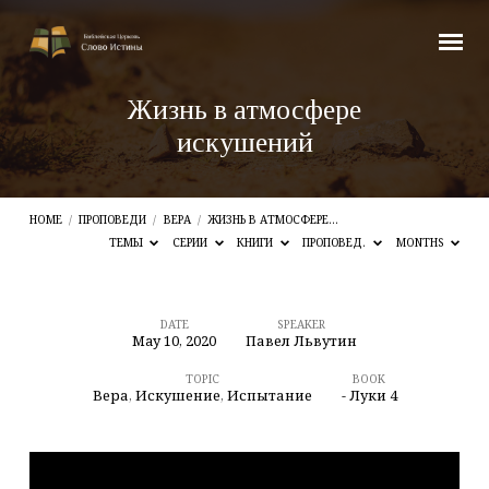
Жизнь в атмосфере
искушений
HOME
/
ПРОПОВЕДИ
/
ВЕРА
/
ЖИЗНЬ В АТМОСФЕРЕ…
ТЕМЫ
СЕРИИ
КНИГИ
ПРОПОВЕД.
MONTHS
DATE
SPEAKER
May 10, 2020
Павел Львутин
Жизнь
в
TOPIC
BOOK
Вера
,
Искушение
,
Испытание
- Луки 4
атмосфере
искушений