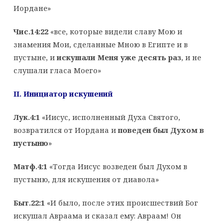
Иордане»
Чис.14:22
«все, которые видели славу Мою и
знамения Мои, сделанные Мною в Египте и в
пустыне, и
искушали Меня уже десять раз
, и не
слушали гласа Моего»
II
. Инициатор искушений
Лук.4:1
«Иисус, исполненный Духа Святого,
возвратился от Иордана и
поведен был Духом в
пустыню
»
Матф.4:1
«Тогда Иисус возведен был Духом в
пустыню, для искушения от диавола»
Быт.22:1
«И было, после этих происшествий Бог
искушал Авраама и сказал ему: Авраам! Он