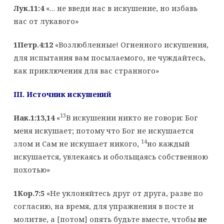
Лук.11:4
«… не введи нас в искушение, но избавь
нас от лукавого»
1Петр.4:12
«Возлюбленные! Огненного искушения,
для испытания вам посылаемого, не чуждайтесь,
как приключения для вас странного»
III
. Источник искушений
13
Иак.1:13,14
«
В искушении никто не говори: Бог
меня искушает; потому что Бог не искушается
14
злом и Сам не искушает никого,
но каждый
искушается, увлекаясь и обольщаясь собственною
похотью»
1Кор.7:5
«Не уклоняйтесь друг от друга, разве по
согласию, на время, для упражнения в посте и
молитве, а [потом] опять будьте вместе, чтобы
не