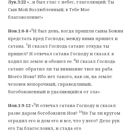
Лук.3:22
«…и был глас с небес, глаголющий: Ты
Сын Мой Возлюбленный; в Тебе Мое
благоволение!»
6
Иов.1:6-8
«
И был день, когда пришли сыны Божии
предстать пред Господа; между ними пришел и
7
сатана.
И сказал Господь сатане: откуда ты
пришел? И отвечал сатана Господу и сказал: я
8
ходил по земле и обошел ее.
И сказал Господь
сатане: обратил ли ты внимание твое на раба
Моего Иова? Ибо нет такого, как он, на земле:
человек непорочный, справедливый,
богобоязненный и удаляющийся от зла»
9
Иов.1:9-12
«
И отвечал сатана Господу и сказал:
10
разве даром богобоязнен Иов?
Не Ты ли кругом
оградил его и дом его и все, что у него? Дело рук
его Ты благословил, и стада его