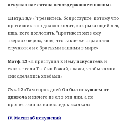
искушал вас сатана невоздержанием вашим
»
8
1Петр.5:8,9
«
Трезвитесь, бодрствуйте, потому что
противник ваш диавол ходит, как рыкающий лев,
9
ища, кого поглотить.
Противостойте ему
твердою верою, зная, что такие же страдания
случаются и с братьями вашими в мире»
Матф.4:3
«И приступил к Нему
искуситель
и
сказал: если Ты Сын Божий, скажи, чтобы камни
сии сделались хлебами»
Лук.4:2
«Там сорок дней
Он был искушаем от
диавола
и ничего не ел в эти дни, а по
прошествии их напоследок взалкал»
IV
. Масштаб искушений