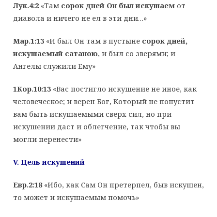
Лук.4:2
«Там
сорок дней Он был искушаем
от
диавола и ничего не ел в эти дни…»
Мар.1:13
«И был Он там в пустыне
сорок дней,
искушаемый сатаною
, и был со зверями; и
Ангелы служили Ему»
1Кор.10:13
«Вас постигло искушение не иное, как
человеческое; и верен Бог, Который не попустит
вам быть искушаемыми сверх сил, но при
искушении даст и облегчение, так чтобы вы
могли перенести»
V
. Цель искушений
Евр.2:18
«Ибо, как Сам Он претерпел, быв искушен,
то может и искушаемым помочь»