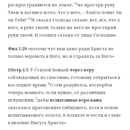
11
распространяются по земле;
но простри руку
Твою и коснись всего, что у него, – благословит ли
12
он Тебя?
И сказал Господь сатане: вот, все, что у
него, в руке твоей; только на него не простирай
руки твоей. И отошел сатана от лица Господня»
Фил.1:29
«потому что вам дано ради Христа не
только веровать в Него, но и страдать за Него»
5
1Петр.1:5-7
«
силой Божьей
через веру
соблюдаемых ко спасению, готовому открыться в
6
последнее время.
О сем радуйтесь, поскорбев
теперь немного, если нужно, от различных
7
искушений,
дабы
испытанная вера ваша
оказалась драгоценнее гибнущего, хотя и огнем
испытываемого золота, к похвале и чести и славе
в явление Иисуса Христа»