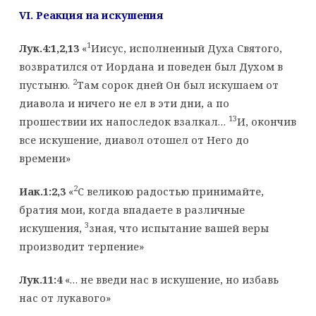
VI
. Реакция на искушения
1
Лук.4:1,2,13
«
Иисус, исполненный Духа Святого,
возвратился от Иордана и поведен был Духом в
2
пустыню.
Там сорок дней Он был искушаем от
диавола и ничего не ел в эти дни, а по
13
прошествии их напоследок взалкал…
И, окончив
все искушение, диавол отошел от Него до
времени»
2
Иак.1:2,3
«
С великою радостью принимайте,
братия мои, когда впадаете в различные
3
искушения,
зная, что испытание вашей веры
производит терпение»
Лук.11:4
«… не введи нас в искушение, но избавь
нас от лукавого»