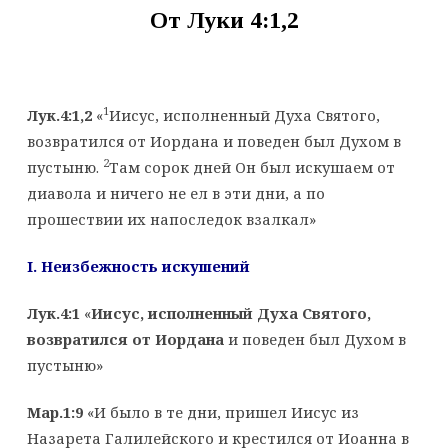
От Луки 4:1,2
1
Лук.4:1,2
«
Иисус, исполненный Духа Святого,
возвратился от Иордана и поведен был Духом в
2
пустыню.
Там сорок дней Он был искушаем от
диавола и ничего не ел в эти дни, а по
прошествии их напоследок взалкал»
I
. Неизбежность искушений
Лук.4:1
«
Иисус, исполненный Духа Святого,
возвратился от Иордана
и поведен был Духом в
пустыню»
Мар.1:9
«И было в те дни, пришел Иисус из
Назарета Галилейского и крестился от Иоанна в