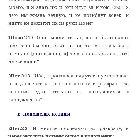
Моего, и Я знаю их; и они идут за Мною. (28)И Я
даю им жизнь вечную, и не погибнут вовек; и
никто не похитит их из руки Моей”
1Иоан.2:19
“Они вышли от нас, но не были наши:
ибо если бы они были наши, то остались бы с
нами; но [они вышли, и] через то открылось, что
не все наши”
2Пет.2:18
“Ибо, произнося надутое пустословие,
они уловляют в плотские похоти и разврат тех,
которые едва отстали от находящихся в
заблуждении”
B. Поношение истины
2Пет.2:2
“И многие последуют их разврату, и
через них путь истины будет в поношении
”