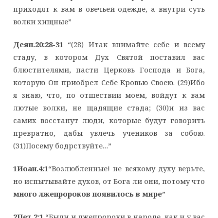
приходят к вам в овечьей одежде, а внутри суть
волки хищные”
Деян.20:28-31
“(28) Итак внимайте себе и всему
стаду, в котором Дух Святой поставил вас
блюстителями, пасти Церковь Господа и Бога,
которую Он приобрел Себе Кровью Своею. (29)Ибо
я знаю, что, по отшествии моем, войдут к вам
лютые волки, не щадящие стада; (30)и из вас
самих восстанут люди, которые будут говорить
превратно, дабы увлечь учеников за собою.
(31)Посему бодрствуйте…”
1Иоан.4:1
“Возлюбленные! не всякому духу верьте,
но испытывайте духов, от Бога ли они, потому что
много лжепророков появилось в мире
”
2Пет.2:1
“Были и лжепророки в народе, как и у вас