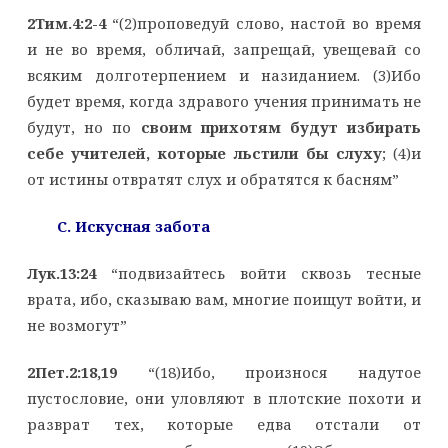
2Тим.4:2-4
“(2)проповедуй слово, настой во время
и не во время, обличай, запрещай, увещевай со
всяким долготерпением и назиданием. (3)Ибо
будет время, когда здравого учения принимать не
будут, но по
своим прихотям будут избирать
себе учителей, которые льстили бы слуху
; (4)и
от истины отвратят слух и обратятся к басням”
C. Искусная забота
Лук.13:24
“подвизайтесь войти сквозь тесные
врата, ибо, сказываю вам, многие поищут войти, и
не возмогут”
2Пет.2:18,19
“(18)Ибо, произнося надутое
пустословие, они уловляют в плотские похоти и
разврат тех, которые едва отстали от