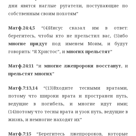
дни явятся наглые ругатели, поступающие по
собственным своим похотям”
Матф.24:4,5
“(4)Иисус сказал им в ответ:
берегитесь, чтобы кто не прельстил вас, (5)ибо
многие придут
под именем Моим, и будут
говорить: “Я Христос”, и
многих прельстят
”
Матф.24:11
“и
многие лжепророки восстанут
, и
прельстят многих
”
Матф.7:13,14
“(13)Входите тесными вратами,
потому что широки врата и пространен путь,
ведущие в погибель, и многие идут ими;
(14)потому что тесны врата и узок путь, ведущие в
жизнь, и немногие находят их”
Матф.7:15
“Берегитесь лжепророков, которые