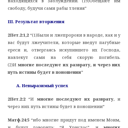
находящихся в заблуждении. (19)Обещают им
свободу, будучи сами рабы тления”
III. Результат вторжения
2Пет.2:1,2
“(1)Были и лжепророки в народе, как и у
вас будут лжеучители, которые введут пагубные
ереси и, отвергаясь искупившего их Господа,
навлекут сами на себя скорую погибель.
(2)И
многие последуют их разврату, и через них
путь истины будет в поношении
”
A. Невыразимый успех
2Пет.2:2
“И
многие последуют их разврату
, и
через них путь истины будет в поношении”
Матф.24:5
“ибо многие придут под именем Моим,
и будут говорить: “Я Христос”, и
многих