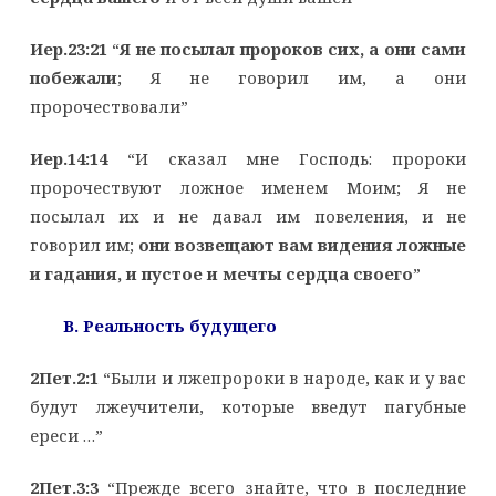
Иер.23:21
“
Я не посылал пророков сих, а они сами
побежали
; Я не говорил им, а они
пророчествовали”
Иер.14:14
“И сказал мне Господь: пророки
пророчествуют ложное именем Моим; Я не
посылал их и не давал им повеления, и не
говорил им;
они возвещают вам видения ложные
и гадания, и пустое и мечты сердца своего
”
B. Реальность будущего
2Пет.2:1
“Были и лжепророки в народе, как и у вас
будут лжеучители, которые введут пагубные
ереси …”
2Пет.3:3
“Прежде всего знайте, что в последние