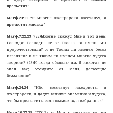
прельстят
”
Матф.24:11
“и многие лжепророки восстанут, и
прельстят многих
”
Матф.7:22,23
“(22)
Многие скажут Мне в тот день
:
Господи! Господи! не от Твоего ли имени мы
пророчествовали? и не Твоим ли именем бесов
изгоняли? и не Твоим ли именем многие чудеса
творили? (23)И тогда объявлю им: Я никогда не
знал вас; отойдите от Меня, делающие
беззаконие”
Матф.24:24
“Ибо восстанут лжехристы и
лжепророки, и дадут великие знамения и чудеса,
чтобы прельстить, если возможно, и избранных”
Иоан.10:27,28
“(27)Овцы Мои слушаются голоса