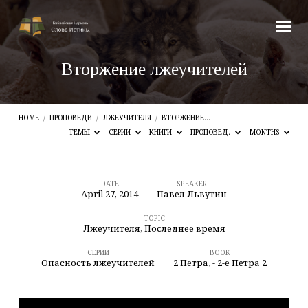
Вторжение лжеучителей
HOME
/
ПРОПОВЕДИ
/
ЛЖЕУЧИТЕЛЯ
/
ВТОРЖЕНИЕ…
ТЕМЫ
СЕРИИ
КНИГИ
ПРОПОВЕД.
MONTHS
DATE
SPEAKER
April 27, 2014
Павел Львутин
Вторжение
лжеучителей
TOPIC
Лжеучителя
,
Последнее время
СЕРИИ
BOOK
Опасность лжеучителей
2 Петра
,
- 2-е Петра 2