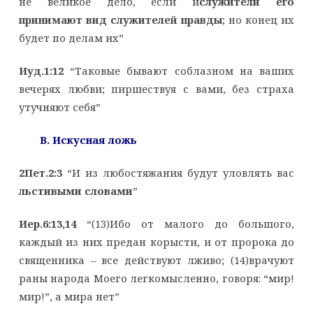
не великое дело, если и
служители его
принимают вид служителей правды
; но конец их
будет по делам их”
Иуд.1:12
“Таковые бывают соблазном на ваших
вечерях любви; пиршествуя с вами, без страха
утучняют себя”
B. Искусная ложь
2Пет.2:3
“И из любостяжания будут уловлять вас
льстивыми словами
”
Иер.6:13,14
“(13)Ибо от малого до большого,
каждый из них предан корысти, и от пророка до
священника – все действуют лживо; (14)врачуют
раны народа Моего легкомысленно, говоря: “мир!
мир!”, а мира нет”