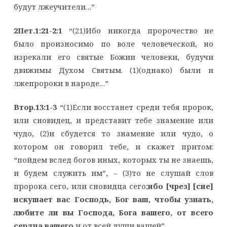
будут лжеучители…”
2Пет.1:21-2:1
“(21)Ибо никогда пророчество не
было произносимо по воле человеческой, но
изрекали его святые Божии человеки, будучи
движимы Духом Святым. (1)(однако) были и
лжепророки в народе…”
Втор.13:1-3
“(1)Если восстанет среди тебя пророк,
или сновидец, и представит тебе знамение или
чудо, (2)и сбудется то знамение или чудо, о
котором он говорил тебе, и скажет притом:
“пойдем вслед богов иных, которых ты не знаешь,
и будем служить им”, – (3)то не слушай слов
пророка сего, или сновидца сего;
ибо [чрез] [сие]
искушает вас Господь, Бог ваш, чтобы узнать,
любите ли вы Господа, Бога вашего, от всего
сердца вашего
и от всей души вашей”