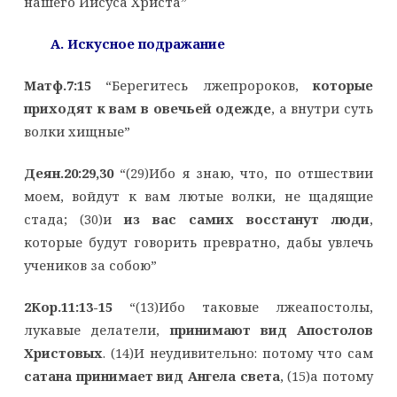
нашего Иисуса Христа”
A. Искусное подражание
Матф.7:15
“Берегитесь лжепророков,
которые
приходят к вам в овечьей одежде
, а внутри суть
волки хищные”
Деян.20:29,30
“(29)Ибо я знаю, что, по отшествии
моем, войдут к вам лютые волки, не щадящие
стада; (30)и
из вас самих восстанут люди
,
которые будут говорить превратно, дабы увлечь
учеников за собою”
2Кор.11:13-15
“(13)Ибо таковые лжеапостолы,
лукавые делатели,
принимают вид Апостолов
Христовых
. (14)И неудивительно: потому что сам
сатана принимает вид Ангела света
, (15)а потому