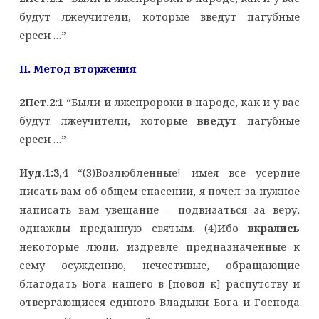
будут лжеучители, которые введут пагубные
ереси …”
II. Метод вторжения
2Пет.2:1
“Были и лжепророки в народе, как и у вас
будут лжеучители, которые
введут
пагубные
ереси …”
Иуд.1:3,4
“(3)Возлюбленные! имея все усердие
писать вам об общем спасении, я почел за нужное
написать вам увещание – подвизаться за веру,
однажды преданную святым. (4)Ибо
вкрались
некоторые люди, издревле предназначенные к
сему осуждению, нечестивые, обращающие
благодать Бога нашего в [повод к] распутству и
отвергающиеся единого Владыки Бога и Господа