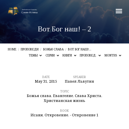
Вот Бог наш! – 2
HOME
/
ПРОПОВЕДИ
/
БОЖЬЯ СЛАВА
/
ВОТ БОГ НАШ!…
ТЕМЫ
СЕРИИ
КНИГИ
ПРОПОВЕД.
MONTHS
DATE
SPEAKER
May 31, 2015
Павел Львутин
Вот
Бог
TOPIC
Божья слава
,
Евангелие
,
Слава Христа
,
наш!
Христианская жизнь
–
BOOK
Исаия
,
Откровение
,
- Откровение 1
2