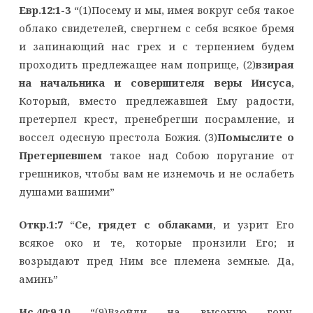
Евр.12:1-3
“(1)Посему и мы, имея вокруг себя такое
облако свидетелей, свергнем с себя всякое бремя
и запинающий нас грех и с терпением будем
проходить предлежащее нам поприще, (2)
взирая
на начальника и совершителя веры Иисуса
,
Который, вместо предлежавшей Ему радости,
претерпел крест, пренебрегши посрамление, и
воссел одесную престола Божия. (3)
Помыслите о
Претерпевшем
такое над Собою поругание от
грешников, чтобы вам не изнемочь и не ослабеть
душами вашими”
Откр.1:7
“
Се, грядет с облаками
, и узрит Его
всякое око и те, которые пронзили Его; и
возрыдают пред Ним все племена земные. Да,
аминь”
Ис.40:9,10
“(9)Взойди на высокую гору,