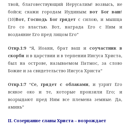
твой, благовествующий Иерусалим! возвысь, не
бойся; скажи городам Иудиным:
вот Бог ваш
!
(10)
Вот, Господь Бог грядет
с силою, и мышца
Его со властью. Вот, награда Его с Ним и
воздаяние Его пред лицом Его”
Откр.1:9
“Я, Иоанн, брат ваш и
соучастник в
скорби
и в царствии и в терпении Иисуса Христа,
был на острове, называемом Патмос, за слово
Божие и за свидетельство Иисуса Христа”
Откр.1:7
“
Се, грядет с облаками
, и узрит Его
всякое око и те, которые пронзили Его; и
возрыдают пред Ним все племена земные. Да,
аминь”
II
. Созерцание славы Христа – возрождает