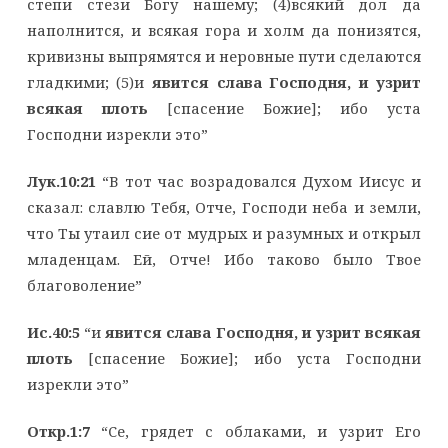
степи стези Богу нашему; (4)всякий дол да
наполнится, и всякая гора и холм да понизятся,
кривизны выпрямятся и неровные пути сделаются
гладкими; (5)и
явится слава Господня, и узрит
всякая плоть
[спасение Божие]; ибо уста
Господни изрекли это”
Лук.10:21
“В тот час возрадовался Духом Иисус и
сказал: славлю Тебя, Отче, Господи неба и земли,
что Ты утаил сие от мудрых и разумных и открыл
младенцам. Ей, Отче! Ибо таково было Твое
благоволение”
Ис.40:5
“и
явится слава Господня, и узрит всякая
плоть
[спасение Божие]; ибо уста Господни
изрекли это”
Откр.1:7
“Се, грядет с облаками, и узрит Его