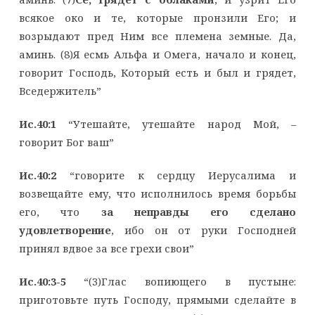
всякое око и те, которые пронзили Его; и
возрыдают пред Ним все племена земные. Да,
аминь. (8)Я есмь Альфа и Омега, начало и конец,
говорит Господь, Который есть и был и грядет,
Вседержитель”
Ис.40:1
“Утешайте, утешайте народ Мой, –
говорит Бог ваш”
Ис.40:2
“говорите к сердцу Иерусалима и
возвещайте ему, что исполнилось время борьбы
его, что
за неправды его сделано
удовлетворение
, ибо он от руки Господней
принял вдвое за все грехи свои”
Ис.40:3-5
“(3)Глас вопиющего в пустыне:
приготовьте путь Господу, прямыми сделайте в