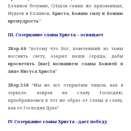
Еллинов безумие, (24)для самих же призванных,
Иудеев и Еллинов,
Христа, Божию силу и Божию
премудрость
”
III
. Созерцание славы Христа – освящает
2Кор.4:6
“потому что Бог, повелевший из тьмы
воссиять свету, озарил наши сердца, дабы
просветить [нас] познанием славы Божией в
лице Иисуса Христа
”
2Кор.3:18
“Мы же все открытым лицом, как в
зеркале, взирая на славу Господню,
преображаемся в тот же образ от славы в славу,
как от Господня Духа”
IV
. Созерцание славы Христа –дает победу