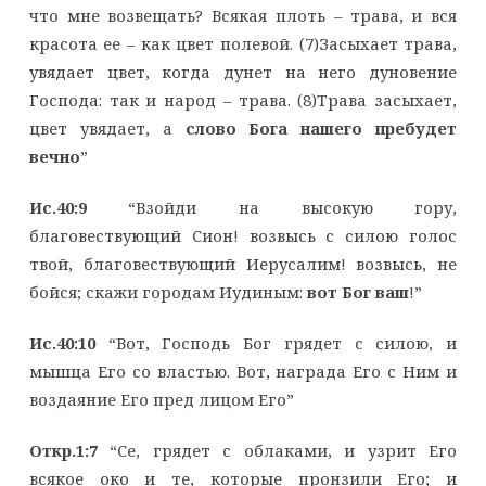
что мне возвещать? Всякая плоть – трава, и вся
красота ее – как цвет полевой. (7)Засыхает трава,
увядает цвет, когда дунет на него дуновение
Господа: так и народ – трава. (8)Трава засыхает,
цвет увядает, а
слово Бога нашего пребудет
вечно
”
Ис.40:9
“Взойди на высокую гору,
благовествующий Сион! возвысь с силою голос
твой, благовествующий Иерусалим! возвысь, не
бойся; скажи городам Иудиным:
вот Бог ваш
!”
Ис.40:10
“Вот, Господь Бог грядет с силою, и
мышца Его со властью. Вот, награда Его с Ним и
воздаяние Его пред лицом Его”
Откр.1:7
“Се, грядет с облаками, и узрит Его
всякое око и те, которые пронзили Его; и