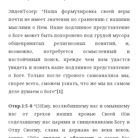
ЭйденТозер: “Наша формулировка своей веры
почти не имеет значения по сравнению с нашими
мыслями о Нем. Наше подлинное представление
о Боге может быть похоронено под грудой мусора
общепринятых религиозных понятий, и,
возможно, потребуется осмысленный и
настойчивый поиск, прежде чем нам удастся
увидеть и понять наше подлинное представление
о Боге. Только после сурового самоанализа мы,
скорее всего, сможем узнать, что же мы на самом
деле думаем о Боге”
[1]
.
Откр.1:5-8
“(5)Ему, возлюбившему нас и омывшему
нас от грехов наших кровью Своей (6)и
соделавшему нас царями и священниками Богу и
Отцу Своему, слава и держава во веки веков,
аминь. (7)
Се, грядет с облаками
, и узрит Его