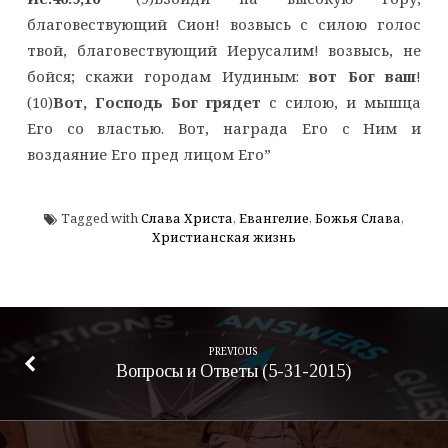
благовествующий Сион! возвысь с силою голос
твой, благовествующий Иерусалим! возвысь, не
бойся; скажи городам Иудиным:
вот Бог ваш
!
(10)
Вот, Господь Бог грядет
с силою, и мышца
Его со властью. Вот, награда Его с Ним и
воздаяние Его пред лицом Его”
Tagged with
Слава Христа
,
Евангелие
,
Божья Слава
,
Христианская жизнь
PREVIOUS
Вопросы и Ответы (5-31-2015)