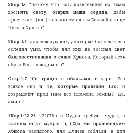
2Кор.4:6
“потому что Бог, повелевший из тьмы
воссиять
свету, озарил наши сердца
, дабы
просветить [нас] познанием славы Божией в лице
Иисуса Христа”
2Кор.4:4
“для неверующих, у которых бог века сего
ослепил умы, чтобы для них не воссиял
свет
благовествования о славе Христа
, Который есть
образ Бога невидимого”
Откр.1:7
“
Се, грядет с облаками
, и узрит Его
всякое око
и те, которые пронзили Его
; и
возрыдают пред Ним все племена земные. Да,
аминь”
1Кор.1:22-24
“(22)Ибо и Иудеи требуют чудес, и
Еллины ищут мудрости; (23)а
мы проповедуем
Христа
распятого, для Иудеев соблазн, а для