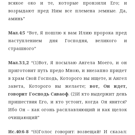
всякое око и те, которые пронзили Его; и
возрыдают пред Ним все племена земные. Да,
аминь”
Мал.4:5
“Вот, Я пошлю к вам Илию пророка пред
наступлением дня Господня, великого и
страшного”
Мал.3:1,2
“(1)Вот, Я посылаю Ангела Моего, и он
приготовит путь предо Мною, и внезапно придет
в храм Свой Господь, Которого вы ищете, и Ангел
завета, Которого вы желаете;
вот, Он идет,
говорит Господь Саваоф
. (2)И кто выдержит день
пришествия Его, и кто устоит, когда Он явится?
Ибо Он – как огонь расплавляющий и как щелок
очищающий”
Ис.40:6-8
“(6)Голос говорит: возвещай! И сказал: