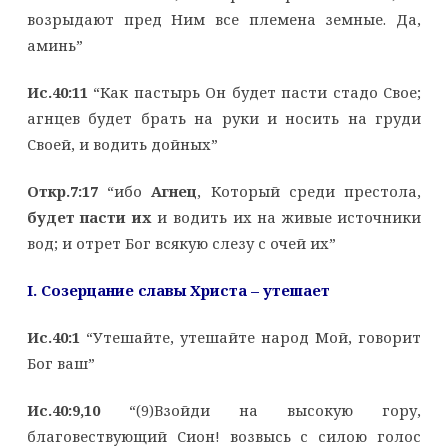
возрыдают пред Ним все племена земные. Да,
аминь”
Ис.40:11
“Как пастырь Он будет пасти стадо Свое;
агнцев будет брать на руки и носить на груди
Своей, и водить дойных”
Откр.7:17
“ибо
Агнец
, Который среди престола,
будет пасти их
и водить их на живые источники
вод; и отрет Бог всякую слезу с очей их”
I
. Созерцание славы Христа – утешает
Ис.40:1
“Утешайте, утешайте народ Мой, говорит
Бог ваш”
Ис.40:9,10
“(9)Взойди на высокую гору,
благовествующий Сион! возвысь с силою голос