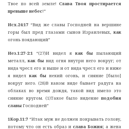
Твое по всей земле!
Слава Твоя простирается
превыше небес
!”
Исх.24:17
“Вид же славы Господней на вершине
горы был пред глазами сынов Израилевых,
как
огонь поядающий”
Иез.1:27-2:1
“(27)И видел я
как бы
пылающий
металл,
как бы
вид огня внутри него вокруг; от
вида чресл его и выше и от вида чресл его и ниже
я видел
как бы
некий огонь, и сияние [было]
вокруг него. (28)В каком виде бывает радуга на
облаках во время дождя, такой вид имело это
сияние кругом. (1)Такое было видение
подобия
славы
Господней”
1Кор.11:7
“Итак муж не должен покрывать голову,
потому что он есть образ и
слава Божия
; а жена