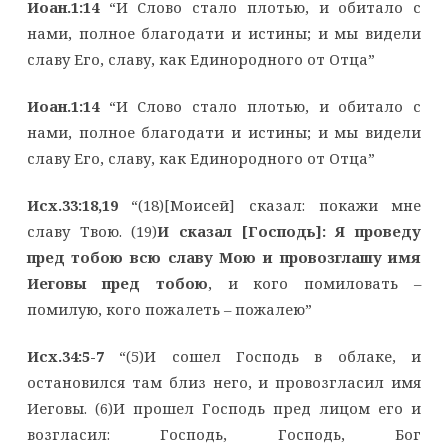
Иоан.1:14
“И Слово стало плотью, и обитало с
нами, полное благодати и истины; и мы видели
славу Его, славу, как Единородного от Отца”
Иоан.1:14
“И Слово стало плотью, и обитало с
нами, полное благодати и истины; и мы видели
славу Его, славу, как Единородного от Отца”
Исх.33:18,19
“(18)[Моисей] сказал: покажи мне
славу Твою. (19)
И сказал [Господь]: Я проведу
пред тобою всю славу Мою и провозглашу имя
Иеговы пред тобою
, и кого помиловать –
помилую, кого пожалеть – пожалею”
Исх.34:5-7
“(5)И сошел Господь в облаке, и
остановился там близ него, и провозгласил имя
Иеговы. (6)И прошел Господь пред лицом его и
возгласил: Господь, Господь, Бог