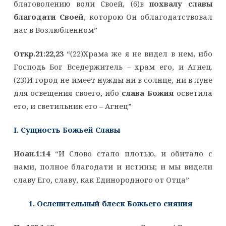
благоволению воли Своей, (6)в
похвалу славы
благодати Своей
, которою Он облагодатствовал
нас в Возлюбленном”
Откр.21:22,23
“(22)Храма же я не видел в нем, ибо
Господь Бог Вседержитель – храм его, и Агнец.
(23)И город не имеет нужды ни в солнце, ни в луне
для освещения своего, ибо
слава Божия
осветила
его, и светильник его – Агнец”
I. Сущность Божьей Славы
Иоан.1:14
“И Слово стало плотью, и обитало с
нами, полное благодати и истины; и мы видели
славу Его, славу, как Единородного от Отца”
1. Ослепительный блеск Божьего сияния