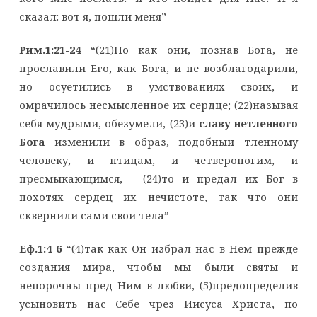
сказал: вот я, пошли меня”
Рим.1:21-24
“(21)Но как они, познав Бога, не
прославили Его, как Бога, и не возблагодарили,
но осуетились в умствованиях своих, и
омрачилось несмысленное их сердце; (22)называя
себя мудрыми, обезумели, (23)и
славу нетленного
Бога
изменили в образ, подобный тленному
человеку, и птицам, и четвероногим, и
пресмыкающимся, – (24)то и предал их Бог в
похотях сердец их нечистоте, так что они
сквернили сами свои тела”
Еф.1:4-6
“(4)так как Он избрал нас в Нем прежде
создания мира, чтобы мы были святы и
непорочны пред Ним в любви, (5)предопределив
усыновить нас Себе чрез Иисуса Христа, по