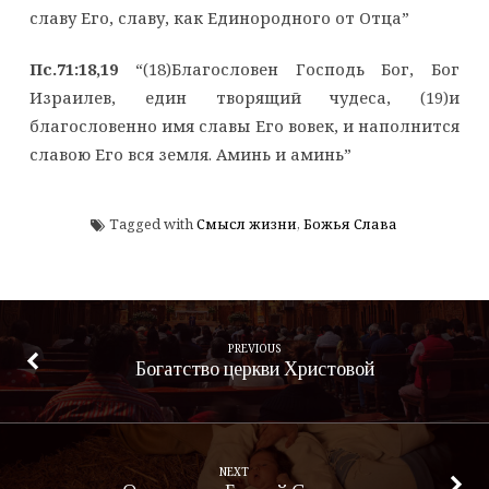
славу Его, славу, как Единородного от Отца”
Пс.71:18,19
“(18)Благословен Господь Бог, Бог
Израилев, един творящий чудеса, (19)и
благословенно имя славы Его вовек, и наполнится
славою Его вся земля. Аминь и аминь”
Tagged with
Смысл жизни
,
Божья Слава
PREVIOUS
Богатство церкви Христовой
NEXT