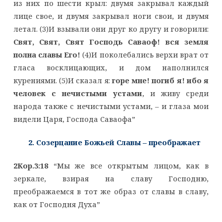
из них по шести крыл: двумя закрывал каждый
лице свое, и двумя закрывал ноги свои, и двумя
летал. (3)И взывали они друг ко другу и говорили:
Свят, Свят, Свят Господь Саваоф! вся земля
полна славы Его!
(4)И поколебались верхи врат от
гласа восклицающих, и дом наполнился
курениями. (5)И сказал я:
горе мне! погиб я! ибо я
человек с нечистыми устами
, и живу среди
народа также с нечистыми устами, – и глаза мои
видели Царя, Господа Саваофа”
2. Созерцание Божьей Славы – преображает
2Кор.3:18
“Мы же все открытым лицом, как в
зеркале, взирая на славу Господню,
преображаемся в тот же образ от славы в славу,
как от Господня Духа”