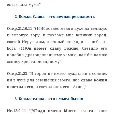
есть слава мужа”
2. Божья Слава – это вечная реальность
Откр.21:10,11
“(10)И вознес меня в духе на великую
и высокую гору, и показал мне великий город,
святой Иерусалим, который нисходил с неба от
Бога. (11)
Он имеет славу Божию
. Светило его
подобно драгоценнейшему камню, как бы камню
яспису кристалловидному”
Откр.21:23
“И город не имеет нужды ни в солнце,
ни в луне для освещения своего, ибо
слава Божия
осветила его
, и светильник его – Агнец”
3. Божья слава – это смысл бытия
Ис.48:9-11
“(9)
Ради имени Моего
отлагал гнев