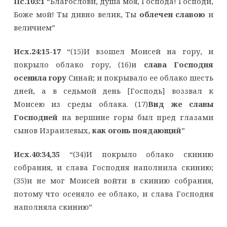
Пс.103:1
“Благослови, душа моя, Господа! Господи,
Боже мой! Ты дивно велик, Ты
облечен славою
и
величием”
Исх.24:15-17
“(15)И взошел Моисей на гору, и
покрыло облако гору, (16)и
слава Господня
осенила гору
Синай; и покрывало ее облако шесть
дней, а в седьмой день [Господь] воззвал к
Моисею из среды облака. (17)
Вид же славы
Господней
на вершине горы был пред глазами
сынов Израилевых,
как огонь поядающий
”
Исх.40:34,35
“(34)И покрыло облако скинию
собрания, и слава Господня наполнила скинию;
(35)и не мог Моисей войти в скинию собрания,
потому что осеняло ее облако, и слава Господня
наполняла скинию”