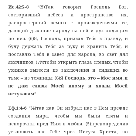
Ис.42:5-8
“(5)Так говорит Господь Бог,
сотворивший небеса и пространство их,
распростерший землю с произведениями ее,
дающий дыхание народу на ней и дух ходящим
по ней. (6)Я, Господь, призвал Тебя в правду, и
буду держать Тебя за руку и хранить Тебя, и
поставлю Тебя в завет для народа, во свет для
язычников, (7)чтобы открыть глаза слепых, чтобы
узников вывести из заключения и сидящих во
тьме – из темницы. (8)
Я Господь, это – Мое имя, и
не дам славы Моей иному и хвалы Моей
истуканам
”
Еф.1:4-6
“(4)так как Он избрал нас в Нем прежде
создания мира, чтобы мы были святы и
непорочны пред Ним в любви, (5)предопределив
усыновить нас Себе чрез Иисуса Христа, по