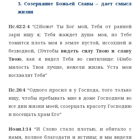
3. Созерцание Божьей Славы – дает смысл
жизни
Пс.62:2-4
“(2)Боже! Ты Бог мой, Тебя от ранней
зари ищу я; Тебя жаждет душа моя, по Тебе
томится плоть моя в земле пустой, иссохшей и
безводной, (3)чтобы
видеть силу Твою и славу
Твою
, как я видел Тебя во святилище: (4)ибо
милость Твоя лучше, нежели жизнь. Уста мои
восхвалят Тебя”
Пс.26:4
“Одного просил я у Господа, того только
ищу, чтобы пребывать мне в доме Господнем во
все дни жизни моей, созерцать красоту Господню
и посещать храм Его”
Иоан.1:14
“И Слово стало плотью, и обитало с
нами, полное благодати и истины; и мы видели