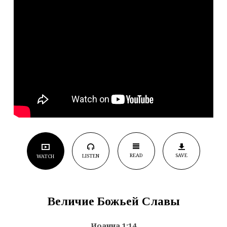
READ
SAVE
LISTEN
WATCH
Величие Божьей Славы
Иоанна 1:14