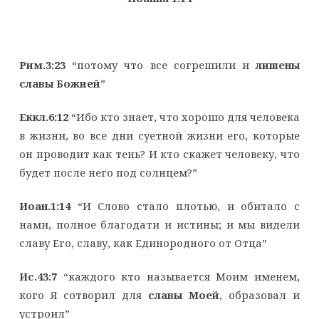
Рим.3:23
“потому что все согрешили и
лишены
славы Божией
”
Еккл.6:12
“Ибо кто знает, что хорошо для человека
в жизни, во все дни суетной жизни его, которые
он проводит как тень? И кто скажет человеку, что
будет после него под солнцем?”
Иоан.1:14
“И Слово стало плотью, и обитало с
нами, полное благодати и истины; и мы видели
славу Его, славу, как Единородного от Отца”
Ис.43:7
“каждого кто называется Моим именем,
кого Я сотворил для
славы Моей
, образовал и
устроил”