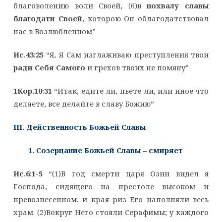
благоволению воли Своей, (6)в
похвалу славы
благодати Своей
, которою Он облагодатствовал
нас в Возлюбленном”
Ис.43:25
“Я, Я Сам изглаживаю преступления твои
ради Себя Самого
и грехов твоих не помяну”
1Кор.10:31
“Итак, едите ли, пьете ли, или иное что
делаете, все делайте в славу Божию”
III. Действенность Божьей Славы
1. Созерцание Божьей Славы – смиряет
Ис.6:1-5
“(1)В год смерти царя Озии видел я
Господа, сидящего на престоле высоком и
превознесенном, и края риз Его наполняли весь
храм. (2)Вокруг Него стояли Серафимы; у каждого