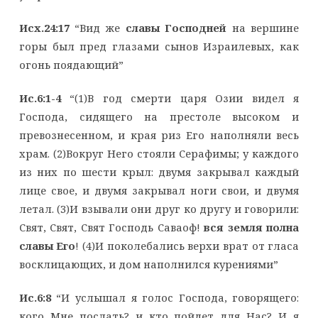
Исх.24:17
“Вид же
славы Господней
на вершине
горы был пред глазами сынов Израилевых, как
огонь поядающий”
Ис.6:1-4
“(1)В год смерти царя Озии видел я
Господа, сидящего на престоле высоком и
превознесенном, и края риз Его наполняли весь
храм. (2)Вокруг Него стояли Серафимы; у каждого
из них по шести крыл: двумя закрывал каждый
лице свое, и двумя закрывал ноги свои, и двумя
летал. (3)И взывали они друг ко другу и говорили:
Свят, Свят, Свят Господь Саваоф!
вся земля полна
славы Его
! (4)И поколебались верхи врат от гласа
восклицающих, и дом наполнился курениями”
Ис.6:8
“И услышал я голос Господа, говорящего:
кого Мне послать? и кто пойдет для Нас? И я