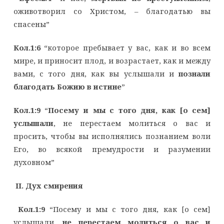
оживотворил со Христом, – благодатью вы
спасены”
Кол.1:6
“которое пребывает у вас, как и во всем
мире, и приносит плод, и возрастает, как и между
вами, с того дня, как вы услышали и
познали
благодать Божию в истине
”
Кол.1:9
“
Посему и мы с того дня, как [о сем]
услышали
, не перестаем молиться о вас и
просить, чтобы вы исполнялись познанием воли
Его, во всякой премудрости и разумении
духовном”
II
. Дух смирения
Кол.1:9
“Посему и мы с того дня, как [о сем]
услышали,
не перестаем молиться о вас и