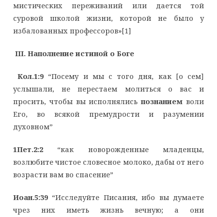
мистических переживаний или дается той
суровой школой жизни, которой не было у
избалованных профессоров»[1]
III
. Наполнение истиной о Боге
Кол.1:9
“Посему и мы с того дня, как [о сем]
услышали, не перестаем молиться о вас и
просить, чтобы вы исполнялись
познанием
воли
Его, во всякой премудрости и разумении
духовном”
1Пет.2:2
“как новорожденные младенцы,
возлюбите чистое словесное молоко, дабы от него
возрасти вам во спасение”
Иоан.5:39
“Исследуйте Писания, ибо вы думаете
чрез них иметь жизнь вечную; а они