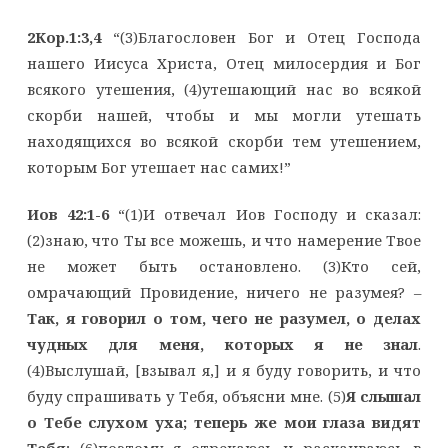
2Кор.1:3,4
“(3)Благословен Бог и Отец Господа
нашего Иисуса Христа, Отец милосердия и Бог
всякого утешения, (4)утешающий нас во всякой
скорби нашей, чтобы и мы могли утешать
находящихся во всякой скорби тем утешением,
которым Бог утешает нас самих!”
Иов 42:1-6
“(1)И отвечал Иов Господу и сказал:
(2)знаю, что Ты все можешь, и что намерение Твое
не может быть остановлено. (3)Кто сей,
омрачающий Провидение, ничего не разумея? –
Так, я говорил о том, чего не разумел, о делах
чудных для меня, которых я не знал
.
(4)Выслушай, [взывал я,] и я буду говорить, и что
буду спрашивать у Тебя, объясни мне. (5)
Я слышал
о Тебе слухом уха; теперь же мои глаза видят
Тебя
; (6)поэтому я отрекаюсь и раскаиваюсь в