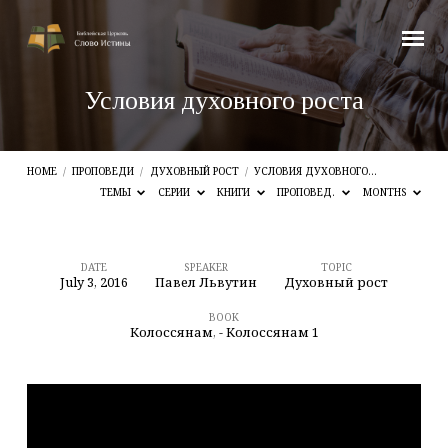
Условия духовного роста
HOME
/
ПРОПОВЕДИ
/
ДУХОВНЫЙ РОСТ
/
УСЛОВИЯ ДУХОВНОГО…
ТЕМЫ
СЕРИИ
КНИГИ
ПРОПОВЕД.
MONTHS
DATE
SPEAKER
TOPIC
July 3, 2016
Павел Львутин
Духовный рост
Условия
духовного
BOOK
Колоссянам
,
- Колоссянам 1
роста