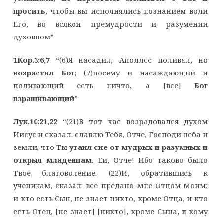
просить
, чтобы вы исполнялись познанием воли
Его, во всякой премудрости и разумении
духовном”
1Кор.3:6,7
“(6)Я насадил, Аполлос поливал, но
возрастил Бог
; (7)посему и насаждающий и
поливающий есть ничто, а [все]
Бог
взращивающий
”
Лук.10:21,22
“(21)В тот час возрадовался духом
Иисус и сказал: славлю Тебя, Отче, Господи неба и
земли, что Ты
утаил сие от мудрых и разумных и
открыл младенцам
. Ей, Отче! Ибо таково было
Твое благоволение. (22)И, обратившись к
ученикам, сказал: все предано Мне Отцом Моим;
и кто есть Сын, не знает никто, кроме Отца, и кто
есть Отец, [не знает] [никто], кроме Сына, и кому