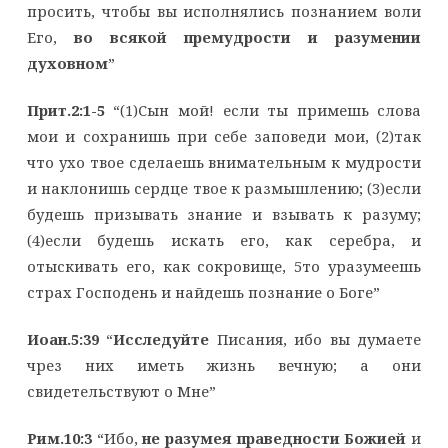
просить, чтобы вы исполнялись познанием воли
Его,
во всякой премудрости и разумении
духовном
”
Прит.2:1-5
“(1)Сын мой! если ты примешь слова
мои и сохранишь при себе заповеди мои, (2)так
что ухо твое сделаешь внимательным к мудрости
и наклонишь сердце твое к размышлению; (3)если
будешь призывать знание и взывать к разуму;
(4)если будешь искать его, как серебра, и
отыскивать его, как сокровище, 5то уразумеешь
страх Господень и найдешь познание о Боге”
Иоан.5:39
“
Исследуйте
Писания, ибо вы думаете
чрез них иметь жизнь вечную; а они
свидетельствуют о Мне”
Рим.10:3
“Ибо,
не разумея праведности Божией
и