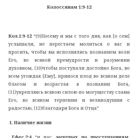
Колоссянам 1:9-12
Кол.1:9-12
“(9)Посему и мы с того дня, как [о сем]
услышали, не перестаем молиться о вас и
просить, чтобы вы исполнялись познанием воли
Его, во всякой премудрости и разумении
духовном, (10)чтобы поступали достойно Бога, во
всем угождая [Ему], принося плод во всяком деле
благом и возрастая в познании Бога,
(11)укрепляясь всякою силою по могуществу славы
Его, во всяком терпении и великодушии с
радостью, (12)благодаря Бога и Отца”
I
. Наличие жизни
Ефес.2:4
“и нас,
мертвых по преступлениям
,