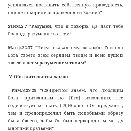
усиливаясь поставить собственную праведность,
они не покорились праведности Божией”
2Тим.2:7
“
Разумей, что я говорю
. Да даст тебе
Господь разумение во всем”
Матф.22:37
“Иисус сказал ему: возлюби Господа
Бога твоего всем сердцем твоим и всею душою
твоею и
всем разумением твоим
”
V
. Обстоятельства жизни
Рим.8:28,29
“(28)Притом знаем, что любящим
Бога, призванным по [Его] изволению, все
содействует ко благу. (29)Ибо кого Он предузнал,
тем и предопределил быть подобными образу
Сына Своего, дабы Он был первородным между
многими братьями”