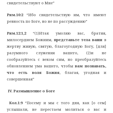
свидетельствуют о Мне”
Рим.10:2
“Ибо свидетельствую им, что имеют
ревность по Боге, но не по рассуждению”
Рим.12:1,2
“(1)Итак умоляю вас, братия,
милосердием Божиим,
представьте тела ваши
в
жертву живую, святую, благоугодную Богу, [для]
разумного служения вашего, (2)и не
сообразуйтесь с веком сим, но преобразуйтесь
обновлением ума вашего, чтобы
вам познавать,
что есть воля Божия
, благая, угодная и
совершенная”
IV
. Размышление о Боге
Кол.1:9
“Посему и мы с того дня, как [о сем]
услышали, не перестаем молиться о вас и