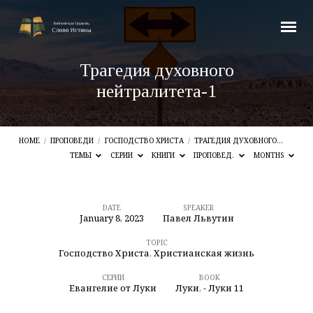
Трагедия духовного
нейтралитета-1
HOME
/
ПРОПОВЕДИ
/
ГОСПОДСТВО ХРИСТА
/
ТРАГЕДИЯ ДУХОВНОГО…
ТЕМЫ
СЕРИИ
КНИГИ
ПРОПОВЕД.
MONTHS
DATE
SPEAKER
January 8, 2023
Павел Львутин
Трагедия
духовного
TOPIC
Господство Христа
,
Христианская жизнь
нейтралитета-1
СЕРИИ
BOOK
Евангелие от Луки
Луки
,
- Луки 11