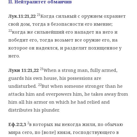
II
. Нейтралитет обманчив
21
Лук.11:21,22
Когда сильный с оружием охраняет
свой дом, тогда в безопасности его имение;
22
когда же сильнейший его нападет на него и
победит его, тогда возьмет все оружие его, на
которое он надеялся, и разделит похищенное у
него.
21
Луки 11:21,22
When a strong man, fully armed,
guards his own house, his possessions are
22
undisturbed.
But when someone stronger than he
attacks him and overpowers him, he takes away from
him all his armor on which he had relied and
distributes his plunder.
2
Еф.2:2,3
в которых вы некогда жили, по обычаю
мира сего, по [воле] князя, господствующего в