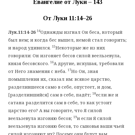
Евангелие от Луки – 143
От Луки 1
1
:
14
–
26
14
Лук.11:14-26
Однажды изгнал Он беса, который
был нем; и когда бес вышел, немой стал говорить;
15
и народ удивился.
Некоторые же из них
говорили: Он изгоняет бесов силой веельзевула,
16
князя бесовского.
А другие, искушая, требовали
17
от Него знамения с неба.
Но Он, зная
помышления их, сказал им: всякое царство,
разделившееся само в себе, опустеет, и дом,
18
[разделившийся] сам в себе, падёт;
если же и
сатана разделится сам в себе, то как устоит
царство его? А вы говорите, что Я силой
19
веельзевула изгоняю бесов;
и если Я силой
веельзевула изгоняю бесов, то сыновья ваши чьей
силой изгоняют их? Посему они будут вам