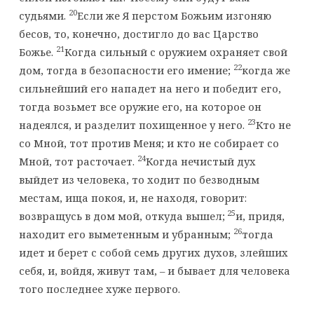
20
судьями.
Если же Я перстом Божьим изгоняю
бесов, то, конечно, достигло до вас Царство
21
Божье.
Когда сильный с оружием охраняет свой
22
дом, тогда в безопасности его имение;
когда же
сильнейший его нападет на него и победит его,
тогда возьмет все оружие его, на которое он
23
надеялся, и разделит похищенное у него.
Кто не
со Мной, тот против Меня; и кто не собирает со
24
Мной, тот расточает.
Когда нечистый дух
выйдет из человека, то ходит по безводным
местам, ища покоя, и, не находя, говорит:
25
возвращусь в дом мой, откуда вышел;
и, придя,
26
находит его выметенным и убранным;
тогда
идет и берет с собой семь других духов, злейших
себя, и, войдя, живут там, – и бывает для человека
того последнее хуже первого.