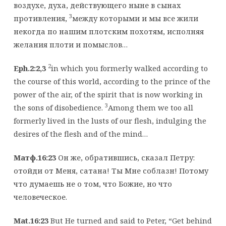
воздухе, духа, действующего ныне в сынах
3
противления,
между которыми и мы все жили
некогда по нашим плотским похотям, исполняя
желания плоти и помыслов…
2
Eph.2:2,3
in which you formerly walked according to
the course of this world, according to the prince of the
power of the air, of the spirit that is now working in
3
the sons of disobedience.
Among them we too all
formerly lived in the lusts of our flesh, indulging the
desires of the flesh and of the mind…
Матф.16:23
Он же, обратившись, сказал Петру:
отойди от Меня, сатана! Ты Мне соблазн! Потому
что думаешь не о том, что Божие, но что
человеческое.
Mat.16:23
But He turned and said to Peter, “Get behind