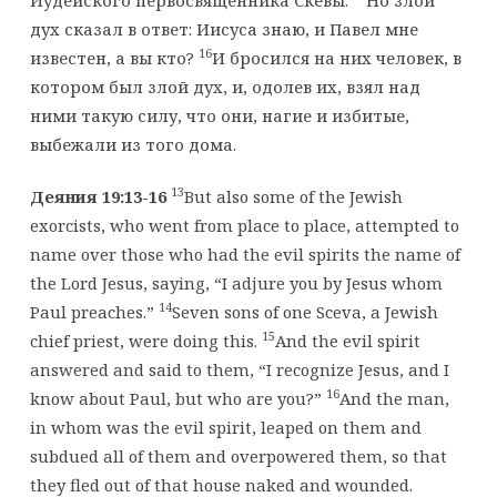
дух сказал в ответ: Иисуса знаю, и Павел мне
16
известен, а вы кто?
И бросился на них человек, в
котором был злой дух, и, одолев их, взял над
ними такую силу, что они, нагие и избитые,
выбежали из того дома.
13
Деяния 19:13-16
But also some of the Jewish
exorcists, who went from place to place, attempted to
name over those who had the evil spirits the name of
the Lord Jesus, saying, “I adjure you by Jesus whom
14
Paul preaches.”
Seven sons of one Sceva, a Jewish
15
chief priest, were doing this.
And the evil spirit
answered and said to them, “I recognize Jesus, and I
16
know about Paul, but who are you?”
And the man,
in whom was the evil spirit, leaped on them and
subdued all of them and overpowered them, so that
they fled out of that house naked and wounded.