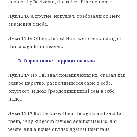
demons by Beelzebul, the ruler of the demons.”
Лук.11:16
А другие, искушая, требовали от Него
знамения с неба.
Луки 11:16
Others, to test Him, were demanding of
Him a sign from heaven.
B
. Оправдание – иррационально
Лук.11:17
Но Он, зная помышления их, сказал им:
всякое царство, разделившееся само в себе,
опустеет, и дом, [разделившийся] сам в себе,
падёт
Луки 11:17
But He knew their thoughts and said to
them, “Any kingdom divided against itself is laid
waste; and a house divided against itself falls.”