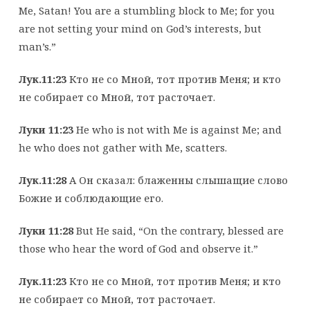
Me, Satan! You are a stumbling block to Me; for you
are not setting your mind on God’s interests, but
man’s.”
Лук.11:23
Кто не со Мной, тот против Меня; и кто
не собирает со Мной, тот расточает.
Луки 11:23
He who is not with Me is against Me; and
he who does not gather with Me, scatters.
Лук.11:28
А Он сказал: блаженны слышащие слово
Божие и соблюдающие его.
Луки 11:28
But He said, “On the contrary, blessed are
those who hear the word of God and observe it.”
Лук.11:23
Кто не со Мной, тот против Меня; и кто
не собирает со Мной, тот расточает.