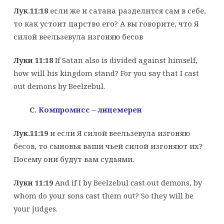
Лук.11:18
если же и сатана разделится сам в себе,
то как устоит царство его? А вы говорите, что Я
силой веельзевула изгоняю бесов
Луки 11:18
If Satan also is divided against himself,
how will his kingdom stand? For you say that I cast
out demons by Beelzebul.
C
. Компромисс – лицемерен
Лук.11:19
и если Я силой веельзевула изгоняю
бесов, то сыновья ваши чьей силой изгоняют их?
Посему они будут вам судьями.
Луки 11:19
And if I by Beelzebul cast out demons, by
whom do your sons cast them out? So they will be
your judges.