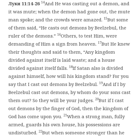
14
Луки 11:14-26
And He was casting out a demon, and
it was mute; when the demon had gone out, the mute
15
man spoke; and the crowds were amazed.
But some
of them said, “He casts out demons by Beelzebul, the
16
ruler of the demons.”
Others, to test Him, were
17
demanding of Him a sign from heaven.
But He knew
their thoughts and said to them, “Any kingdom
divided against itself is laid waste; and a house
18
divided against itself falls.
If Satan also is divided
against himself, how will his kingdom stand? For you
19
say that I cast out demons by Beelzebul.
And if I by
Beelzebul cast out demons, by whom do your sons cast
20
them out? So they will be your judges.
But if I cast
out demons by the finger of God, then the kingdom of
21
God has come upon you.
When a strong man, fully
armed, guards his own house, his possessions are
22
undisturbed.
But when someone stronger than he