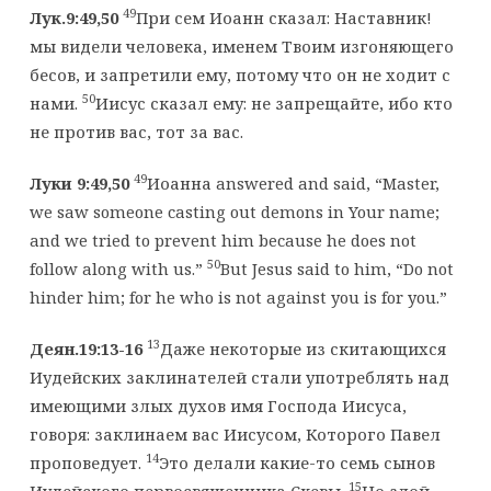
49
Лук.9:49,50
При сем Иоанн сказал: Наставник!
мы видели человека, именем Твоим изгоняющего
бесов, и запретили ему, потому что он не ходит с
50
нами.
Иисус сказал ему: не запрещайте, ибо кто
не против вас, тот за вас.
49
Луки 9:49,50
Иоанна answered and said, “Master,
we saw someone casting out demons in Your name;
and we tried to prevent him because he does not
50
follow along with us.”
But Jesus said to him, “Do not
hinder him; for he who is not against you is for you.”
13
Деян.19:13-16
Даже некоторые из скитающихся
Иудейских заклинателей стали употреблять над
имеющими злых духов имя Господа Иисуса,
говоря: заклинаем вас Иисусом, Которого Павел
14
проповедует.
Это делали какие-то семь сынов
15
Иудейского первосвященника Скевы.
Но злой