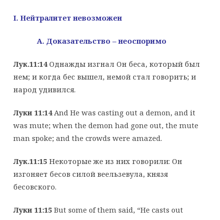
I
. Нейтралитет невозможен
А. Доказательство – неоспоримо
Лук.11:14
Однажды изгнал Он беса, который был
нем; и когда бес вышел, немой стал говорить; и
народ удивился.
Луки 11:14
And He was casting out a demon, and it
was mute; when the demon had gone out, the mute
man spoke; and the crowds were amazed.
Лук.11:15
Некоторые же из них говорили: Он
изгоняет бесов силой веельзевула, князя
бесовского.
Луки 11:15
But some of them said, “He casts out