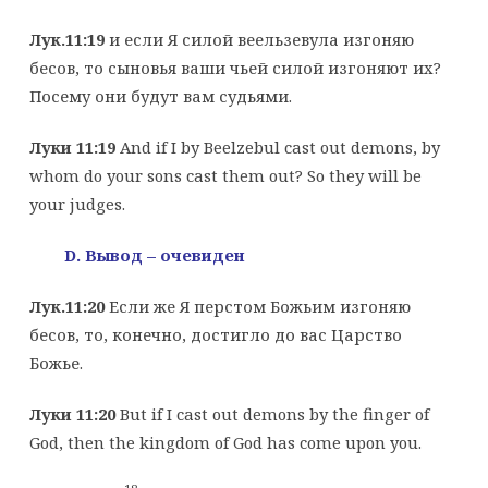
Лук.11:19
и если Я силой веельзевула изгоняю
бесов, то сыновья ваши чьей силой изгоняют их?
Посему они будут вам судьями.
Луки 11:19
And if I by Beelzebul cast out demons, by
whom do your sons cast them out? So they will be
your judges.
D
. Вывод – очевиден
Лук.11:20
Если же Я перстом Божьим изгоняю
бесов, то, конечно, достигло до вас Царство
Божье.
Луки 11:20
But if I cast out demons by the finger of
God, then the kingdom of God has come upon you.