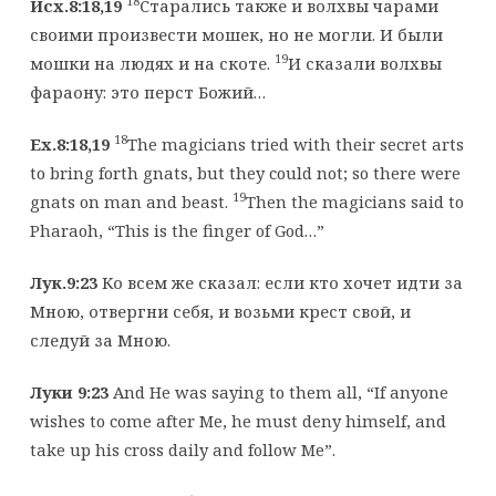
18
Исх.8:18,19
Старались также и волхвы чарами
своими произвести мошек, но не могли. И были
19
мошки на людях и на скоте.
И сказали волхвы
фараону: это перст Божий…
18
Ex.8:18,19
The magicians tried with their secret arts
to bring forth gnats, but they could not; so there were
19
gnats on man and beast.
Then the magicians said to
Pharaoh, “This is the finger of God…”
Лук.9:23
Ко всем же сказал: если кто хочет идти за
Мною, отвергни себя, и возьми крест свой, и
следуй за Мною.
Луки 9:23
And He was saying to them all, “If anyone
wishes to come after Me, he must deny himself, and
take up his cross daily and follow Me”.