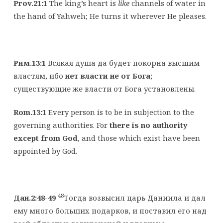
Prov.21:1
The king’s heart is
like
channels of water in
the hand of Yahweh; He turns it wherever He pleases.
Рим.13:1
Всякая душа да будет покорна высшим
властям, ибо
нет власти не от Бога
;
существующие же власти от Бога установлены.
Rom.13:1
Every person is to be in subjection to the
governing authorities. For
there is no authority
except from God
, and those which exist have been
appointed by God.
48
Дан.2:48-49
Тогда возвысил царь Даниила и дал
ему много больших подарков, и поставил его над