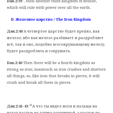
Dan.2:39
…then another third kingdom of bronze,
which will rule with power over all the earth.
D. Железное
царство
/ The Iron Kingdom
Дан.2:40
А четвертое царство будет крепко, как
железо; ибо как железо разбивает и раздробляет
всё, так и оно, подобно всесокрушающему железу,
будет раздроблять и сокрушать.
Dan.2:40
Then there will be a fourth kingdom as
strong as iron; inasmuch as iron crushes and shatters
all things, so, like iron that breaks in pieces, it will
crush and break all these in pieces.
41
Дан.2:41-43
А что ты видел ноги и пальцы на
ногах частью из глины горшечной, а частью из