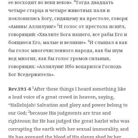
4
ее восходит во веки веков».
Тогда двадцать
четыре старца и четыре животных пали и
поклонились Богу, сидящему на престоле, говоря:
5
«Аминь! Аллилуия!»
И голос от престола исшёл,
говорящий: «Хвалите Бога нашего, все рабы Его и
6
боящиеся Его, малые и великие».
И слышал я как
бы голос многочисленного народа, как бы шум
вод многих, как бы голос громов сильных,
говорящих: «Аллилуия! Ибо воцарился Господь
Бог Вседержитель».
1
Rev.19:1-6
After these things I heard something like
a loud voice of a great crowd in heaven, saying,
“Hallelujah! Salvation and glory and power belong to
2
our God;
because His judgments are true and
righteous; for He has judged the great harlot who was
corrupting the earth with her sexual immorality, and
He has avenged the blood of His slaves shed by her