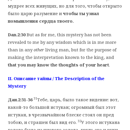
мудрее всех живущих, но для того, чтобы открыто
было царю разумение и
чтобы ты узнал
помышления сердца твоего.
Dan.2:30
But as for me, this mystery has not been
revealed to me by any wisdom which is in me more
than in any
other
living man, but for the purpose of
making the interpretation known to the king, and
that you may know the thoughts of your heart
.
II. Описание
тайны
/ The Description of the
Mystery
31
Дан.2:31-36
Тебе, царь, было такое видение: вот,
какой-то большой истукан; огромный был этот
истукан, в чрезвычайном блеске стоял он пред
32
тобою, и страшен был вид его.
У этого истукана
голова была из чистого золота, грудь его и руки