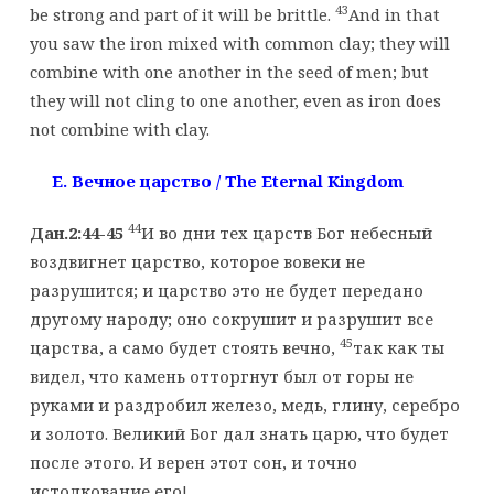
43
be strong and part of it will be brittle.
And in that
you saw the iron mixed with common clay; they will
combine with one another in the seed of men; but
they will not cling to one another, even as iron does
not combine with clay.
E. Вечное
царство
/ The Eternal Kingdom
44
Дан.2:44-45
И во дни тех царств Бог небесный
воздвигнет царство, которое вовеки не
разрушится; и царство это не будет передано
другому народу; оно сокрушит и разрушит все
45
царства, а само будет стоять вечно,
так как ты
видел, что камень отторгнут был от горы не
руками и раздробил железо, медь, глину, серебро
и золото. Великий Бог дал знать царю, что будет
после этого. И верен этот сон, и точно
истолкование его!