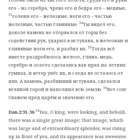
его – из серебра, чрево его и бедра его – медные,
33
голени его – железные, ноги его – частью
34
железные, частью глиняные.
Ты видел его,
доколе камень не оторвался от горы без
содействия рук, ударил в истукана, в железные и
35
глиняные ноги его, и разбил их.
Тогда всё
вместе раздробилось: железо, глина, медь,
серебро и золото сделались как прах на летних
гумнах, и ветер унёс их, и следа не осталось от
них. А камень, разбивший истукана, сделался
36
великой горой и наполнил всю землю.
Вот сон!
Скажем пред царём и значение его.
31
Dan.2:31-36
You, O king, were looking, and behold,
there was a single great image; that image, which
was large and of extraordinary splendor, was rising
up in front of you, and its appearance was awesome.