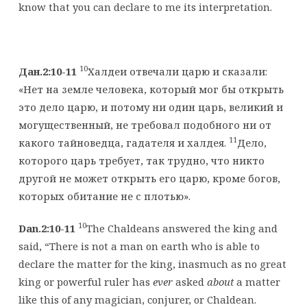
know that you can declare to me its interpretation.
10
Дан.2:10-11
Халдеи отвечали царю и сказали:
«Нет на земле человека, который мог бы открыть
это дело царю, и потому ни один царь, великий и
могущественный, не требовал подобного ни от
11
какого тайноведца, гадателя и халдея.
Дело,
которого царь требует, так трудно, что никто
другой не может открыть его царю, кроме богов,
которых обитание не с плотью».
10
Dan.2:10-11
The Chaldeans answered the king and
said, “There is not a man on earth who is able to
declare the matter for the king, inasmuch as no great
king or powerful ruler has
ever
asked
about
a matter
like this of any magician, conjurer, or Chaldean.