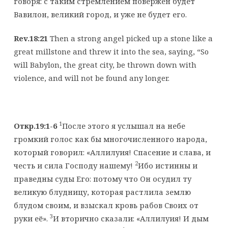
говоря: с таким стремлением повержен будет
Вавилон, великий город, и уже не будет его.
Rev.18:21
Then a strong angel picked up a stone like a
great millstone and threw it into the sea, saying, “So
will Babylon, the great city, be thrown down with
violence, and will not be found any longer.
1
Откр.19:1-6
После этого я услышал на небе
громкий голос как бы многочисленного народа,
который говорил: «Аллилуия! Спасение и слава, и
2
честь и сила Господу нашему!
Ибо истинны и
праведны суды Его: потому что Он осудил ту
великую блудницу, которая растлила землю
блудом своим, и взыскал кровь рабов Своих от
3
руки её».
И вторично сказали: «Аллилуия! И дым