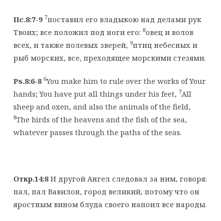
7
Пс.8:7-9
поставил его владыкою над делами рук
8
Твоих; все положил под ноги его:
овец и волов
9
всех, и также полевых зверей,
птиц небесных и
рыб морских, все, преходящее морскими стезями.
6
Ps.8:6-8
You make him to rule over the works of Your
7
hands; You have put all things under his feet,
All
sheep and oxen, and also the animals of the field,
8
The birds of the heavens and the fish of the sea,
whatever passes through the paths of the seas.
Откр.14:8
И другой Ангел следовал за ним, говоря:
пал, пал Вавилон, город великий, потому что он
яростным вином блуда своего напоил все народы.