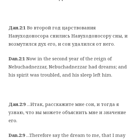
Дан.2:1
Во второй год царствования
Навуходоносора снились Навуходоносору сны, и
возмутился дух его, и сон удалился от него.
Dan.2:1
Now in the second year of the reign of
Nebuchadnezzar, Nebuchadnezzar had dreams; and
his spirit was troubled, and his sleep left him.
Дан.2:9
…Итак, расскажите мне сон, и тогда я
узнаю, что вы можете объяснить мне и значение
его.
Dan.2:9
…Therefore say the dream to me, that I may