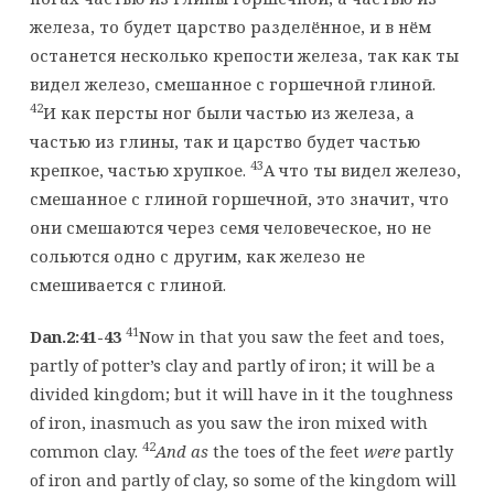
железа, то будет царство разделённое, и в нём
останется несколько крепости железа, так как ты
видел железо, смешанное с горшечной глиной.
42
И как персты ног были частью из железа, а
частью из глины, так и царство будет частью
43
крепкое, частью хрупкое.
А что ты видел железо,
смешанное с глиной горшечной, это значит, что
они смешаются через семя человеческое, но не
сольются одно с другим, как железо не
смешивается с глиной.
41
Dan.2:41-43
Now in that you saw the feet and toes,
partly of potter’s clay and partly of iron; it will be a
divided kingdom; but it will have in it the toughness
of iron, inasmuch as you saw the iron mixed with
42
common clay.
And as
the toes of the feet
were
partly
of iron and partly of clay, so some of the kingdom will