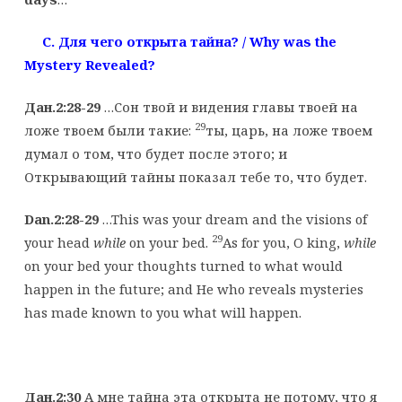
C. Для
чего
открыта
тайна
? / Why was the
Mystery Revealed?
Дан.2:28-29
…Сон твой и видения главы твоей на
29
ложе твоем были такие:
ты, царь, на ложе твоем
думал о том, что будет после этого; и
Открывающий тайны показал тебе то, что будет.
Dan.2:28-29
…This was your dream and the visions of
29
your head
while
on your bed.
As for you, O king,
while
on your bed your thoughts turned to what would
happen in the future; and He who reveals mysteries
has made known to you what will happen.
Дан.2:30
А мне тайна эта открыта не потому, что я