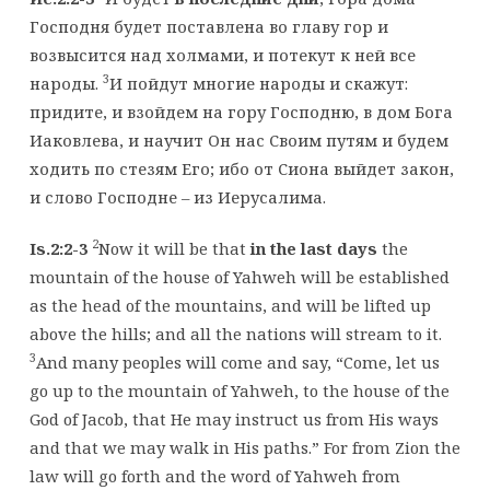
Господня будет поставлена во главу гор и
возвысится над холмами, и потекут к ней все
3
народы.
И пойдут многие народы и скажут:
придите, и взойдем на гору Господню, в дом Бога
Иаковлева, и научит Он нас Своим путям и будем
ходить по стезям Его; ибо от Сиона выйдет закон,
и слово Господне – из Иерусалима.
2
Is.2:2-3
Now it will be that
in the last days
the
mountain of the house of Yahweh will be established
as the head of the mountains, and will be lifted up
above the hills; and all the nations will stream to it.
3
And many peoples will come and say, “Come, let us
go up to the mountain of Yahweh, to the house of the
God of Jacob, that He may instruct us from His ways
and that we may walk in His paths.” For from Zion the
law will go forth and the word of Yahweh from