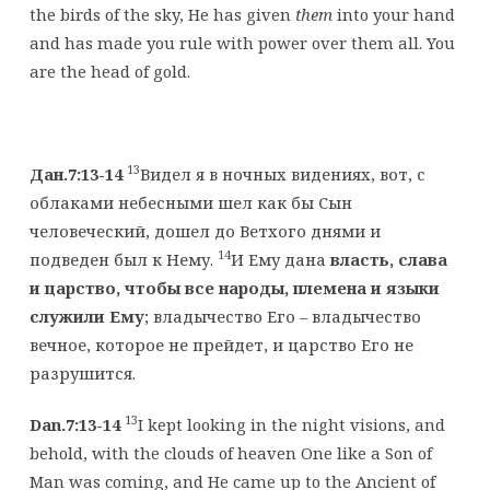
the birds of the sky, He has given
them
into your hand
and has made you rule with power over them all. You
are the head of gold.
13
Дан.7:13-14
Видел я в ночных видениях, вот, с
облаками небесными шел как бы Сын
человеческий, дошел до Ветхого днями и
14
подведен был к Нему.
И Ему дана
власть, слава
и царство, чтобы все народы, племена и языки
служили Ему
; владычество Его – владычество
вечное, которое не прейдет, и царство Его не
разрушится.
13
Dan.7:13-14
I kept looking in the night visions, and
behold, with the clouds of heaven One like a Son of
Man was coming, and He came up to the Ancient of