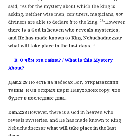
said, “As for the mystery about which the king is
asking, neither wise men, conjurers, magicians,
nor
28
diviners are able to declare
it
to the king.
“However,
there is a God in heaven who reveals mysteries,
and He has made known to King Nebuchadnezzar
what will take place in the last days
…”
B. О
чём
эта
тайна
? / What is this Mystery
About?
Дан.2:28
Но есть на небесах Бог, открывающий
тайны; и Он открыл царю Навуходоносору,
что
будет
в
последние
дни
…
Dan.2:28
However, there is a God in heaven who
reveals mysteries, and He has made known to King
Nebuchadnezzar
what will take place in the last
days
…