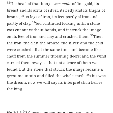
32
The head of that image
was made
of fine gold, its
breast and its arms of silver, its belly and its thighs of
33
bronze,
its legs of iron, its feet partly of iron and
34
partly of clay.
You continued looking until a stone
was cut out without hands, and it struck the image
35
on its feet of iron and clay and crushed them.
Then
the iron, the clay, the bronze, the silver, and the gold
were crushed all at the same time and became like
chaff from the summer threshing floors; and the wind
carried them away so that not a trace of them was
found. But the stone that struck the image became a
36
great mountain and filled the whole earth.
This was
the dream; now we will say its interpretation before
the king.
2
Ис.2:2-3
И будет
в последние дни
, гора дома