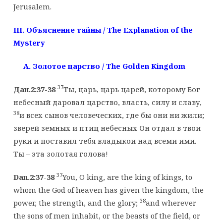
Jerusalem.
III. Объяснение
тайны
/ The Explanation of the
Mystery
A. Золотое
царство
/ The Golden Kingdom
37
Дан.2:37-38
Ты, царь, царь царей, которому Бог
небесный даровал царство, власть, силу и славу,
38
и всех сынов человеческих, где бы они ни жили;
зверей земных и птиц небесных Он отдал в твои
руки и поставил тебя владыкой над всеми ими.
Ты – эта золотая голова!
37
Dan.2:37-38
You, O king, are the king of kings, to
whom the God of heaven has given the kingdom, the
38
power, the strength, and the glory;
and wherever
the sons of men inhabit, or the beasts of the field, or