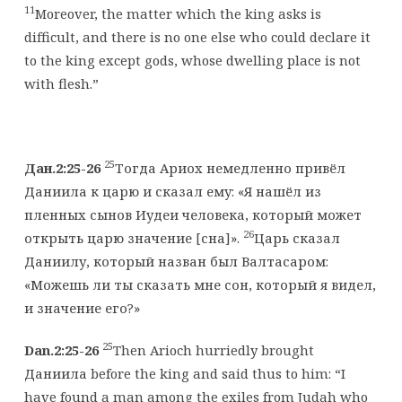
11
Moreover, the matter which the king asks is
difficult, and there is no one else who could declare it
to the king except gods, whose dwelling place is not
with flesh.”
25
Дан.2:25-26
Тогда Ариох немедленно привёл
Даниила к царю и сказал ему: «Я нашёл из
пленных сынов Иудеи человека, который может
26
открыть царю значение [сна]».
Царь сказал
Даниилу, который назван был Валтасаром:
«Можешь ли ты сказать мне сон, который я видел,
и значение его?»
25
Dan.2:25-26
Then Arioch hurriedly brought
Даниила before the king and said thus to him: “I
have found a man among the exiles from Judah who