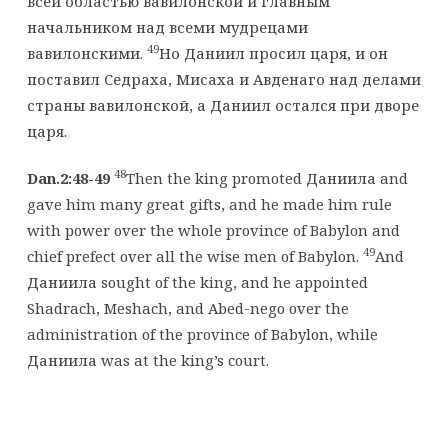
всей областью вавилонской и главным
начальником над всеми мудрецами
49
вавилонскими.
Но Даниил просил царя, и он
поставил Седраха, Мисаха и Авденаго над делами
страны вавилонской, а Даниил остался при дворе
царя.
48
Dan.2:48-49
Then the king promoted Даниила and
gave him many great gifts, and he made him rule
with power over the whole province of Babylon and
49
chief prefect over all the wise men of Babylon.
And
Даниила sought of the king, and he appointed
Shadrach, Meshach, and Abed-nego over the
administration of the province of Babylon, while
Даниила was at the king’s court.