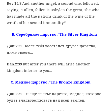
Rev.14:8
And another angel, a second one, followed,
saying, “Fallen, fallen is Babylon the great, she who
has made all the nations drink of the wine of the
wrath of her sexual immorality.”
B. Серебряное
царство
/ The Silver Kingdom
Дан.2:39
После тебя восстанет другое царство,
ниже твоего…
Dan.2:39
But after you there will arise another
kingdom inferior to you…
C. Медное
царство
/ The Bronze Kingdom
Дан.2:39
…и ещё третье царство, медное, которое
будет владычествовать над всей землей.