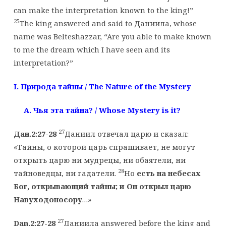
can make the interpretation known to the king!”
25
The king answered and said to Даниила, whose
name was Belteshazzar, “Are you able to make known
to me the dream which I have seen and its
interpretation?”
I. Природа
тайны
/ The Nature of the Mystery
A. Чья
эта
тайна
? / Whose Mystery is it?
27
Дан.2:27-28
Даниил отвечал царю и сказал:
«Тайны, о которой царь спрашивает, не могут
открыть царю ни мудрецы, ни обаятели, ни
28
тайноведцы, ни гадатели.
Но
есть на небесах
Бог, открывающий тайны; и Он открыл царю
Навуходоносору
…»
27
Dan.2:27-28
Даниила answered before the king and