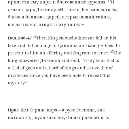
47
принести ему дары и благовонные курения.
И
сказал царь Даниилу: «Истинно, Бог ваш есть Бог
богов и Владыка царей, открывающий тайны,
когда ты мог открыть эту тайну!»
46
Dan.2:46-47
Then King Nebuchadnezzar fell on his
face and did homage to Даниила and said
for them
to
47
present to him an offering and fragrant incense.
The
king answered Даниила and said, “Truly your God is
a God of gods and a Lord of kings and a revealer of
mysteries since you have been able to reveal this
mystery.”
Прит.21:1
Сердце царя – в руке Господа, как
потоки вод: куда захочет, Он направляет его.