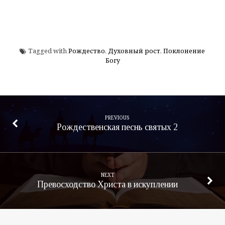
Tagged with
Рождество
,
Духовный рост
,
Поклонение
Богу
PREVIOUS
Рождественская песнь святых 2
NEXT
Превосходство Христа в искуплении