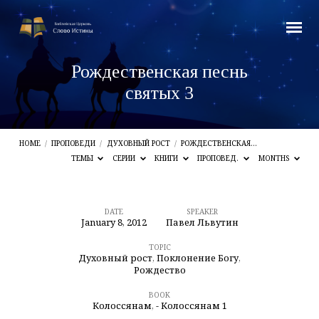
Рождественская песнь
святых 3
HOME
/
ПРОПОВЕДИ
/
ДУХОВНЫЙ РОСТ
/
РОЖДЕСТВЕНСКАЯ…
ТЕМЫ
СЕРИИ
КНИГИ
ПРОПОВЕД.
MONTHS
DATE
SPEAKER
January 8, 2012
Павел Львутин
Рождественская
песнь
TOPIC
Духовный рост
,
Поклонение Богу
,
святых
Рождество
3
BOOK
Колоссянам
,
- Колоссянам 1