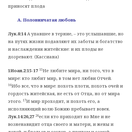
приносят плода
A
. Половинчатая любовь
Лук.8:14
A упавшее в терние, – это услышавшие, но
на путях жизни подавляют их заботы и богатство
и наслаждения житейские: и их плоды не
дозревают. (Кассиана)
15
1Иоан.2:15-17
Не любите мира, ни того, что в
мире: кто любит мир, в том нет любви Отчей.
16
Ибо все, что в мире: похоть плоти, похоть очей и
гордость житейская, не есть от Отца, но от мира
17
этого.
И мир проходит, и похоть его, а
исполняющий волю Божию пребывает вовек.
26
Лук.14:26,27
если кто приходит ко Мне и не
возненавидит отца своего и матери, и жены и
детей, и братьев и сестер, а притом и самой