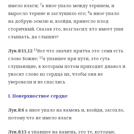
7
имело влаги;
а иное упало между тернием, и
8
выросло терние и заглушило его;
а иное упало
на добрую землю и, взойдя, принесло плод
сторичный. Сказав это, возгласил: кто имеет уши
слышать, да слышит!
11
Лук.8:11,12
Вот что значит притча это: семя есть
12
слово Божие;
а упавшее при пути, это суть
слушающие, к которым потом приходит диавол и
уносит слово из сердца их, чтобы они не
уверовали и не спаслись
I
. Поверхностное сердце
Лук.8:6
а иное упало на камень и, взойдя, засохло,
потому что не имело влаги
Лук.8:13
а упавшее на камень, это те, которые,