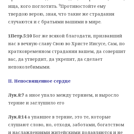
9
ища, кого поглотить.
Противостойте ему
твердою верою, зная, что такие же страдания
случаются и с братьями вашими в мире.
1Петр.5:10
Бог же всякой благодати, призвавший
нас в вечную славу Свою во Христе Иисусе, Сам, по
кратковременном страдании вашем, да совершит
вас, да утвердит, да укрепит, да сделает
непоколебимыми.
II
. Непосвященное сердце
Лук.8:7
а иное упало между тернием, и выросло
терние и заглушило его
Лук.8:14
а упавшее в терние, это те, которые
слушают слово, но, отходя, заботами, богатством
и наслаждениями житейскими подавляются и не