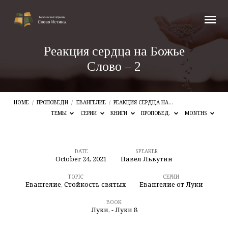
Реакция сердца на Божье
Слово – 2
HOME
/
ПРОПОВЕДИ
/
ЕВАНГЕЛИЕ
/
РЕАКЦИЯ СЕРДЦА НА…
ТЕМЫ
СЕРИИ
КНИГИ
ПРОПОВЕД.
MONTHS
DATE
SPEAKER
October 24, 2021
Павел Львутин
Реакция
сердца
TOPIC
СЕРИИ
Евангелие
,
Стойкость святых
Евангелие от Луки
на
BOOK
Божье
Луки
,
- Луки 8
Слово