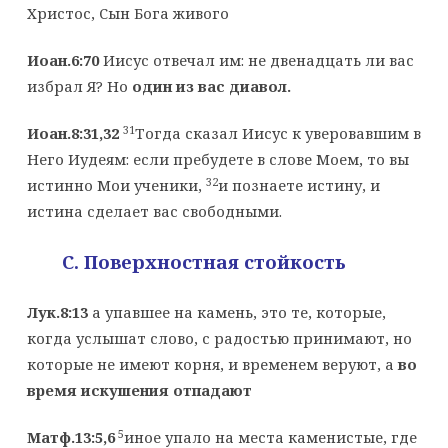
Христос, Сын Бога живого
Иоан.6:70
Иисус отвечал им: не двенадцать ли вас
избрал Я? Но
один из вас диавол.
31
Иоан.8:31,32
Тогда сказал Иисус к уверовавшим в
Него Иудеям: если пребудете в слове Моем, то вы
32
истинно Мои ученики,
и познаете истину, и
истина сделает вас свободными.
C
. Поверхностная стойкость
Лук.8:13
а упавшее на камень, это те, которые,
когда услышат слово, с радостью принимают, но
которые не имеют корня, и временем веруют, а
во
время искушения отпадают
5
Матф.13:5,6
иное упало на места каменистые, где