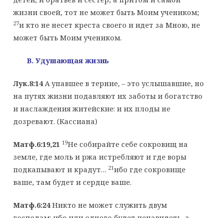
жизни своей, тот не может быть Моим учеником;
27
и кто не несет креста своего и идет за Мною, не
может быть Моим учеником.
B
. Удушающая жизнь
Лук.8:14
A упавшее в терние, – это услышавшие, но
на путях жизни подавляют их заботы и богатство
и наслаждения житейские: и их плоды не
дозревают. (Кассиана)
19
Матф.6:19,21
Не собирайте себе сокровищ на
земле, где моль и ржа истребляют и где воры
21
подкапывают и крадут…
ибо где сокровище
ваше, там будет и сердце ваше.
Матф.6:24
Никто не может служить двум
господам: ибо или одного будет ненавидеть, а