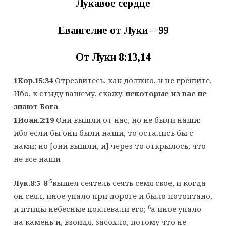
Лукавое сердце
Евангелие от Луки – 99
От Луки 8:13,14
1Кор.15:34
Отрезвитесь, как должно, и не грешите.
Ибо, к стыду вашему, скажу:
некоторые из вас не
знают Бога
1Иоан.2:19
Они вышли от нас, но не были наши:
ибо если бы они были наши, то остались бы с
нами; но [они вышли, и] через то открылось, что
не все наши
5
Лук.8:5-8
вышел сеятель сеять семя свое, и когда
он сеял, иное упало при дороге и было потоптано,
6
и птицы небесные поклевали его;
а иное упало
на камень и, взойдя, засохло, потому что не