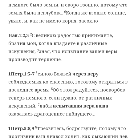
немного было земли, и скоро взошло, потому что
6
земля была неглубока.
Когда же взошло солнце,
увяло, и, как не имело корня, засохло
2
Иак.1:2,3
С великою радостью принимайте,
братия мои, когда впадаете в различные
3
искушения,
зная, что испытание вашей веры
производит терпение.
5
1Петр.1:5-7
силою Божьей
через веру
соблюдаемых ко спасению, готовому открыться в
6
последнее время.
Об этом радуйтесь, поскорбев
теперь немного, если нужно, от различных
7
искушений,
дабы
испытанная вера ваша
оказалась драгоценнее гибнущего…
8
1Петр.5:8,9
Трезвитесь, бодрствуйте, потому что
противник ваш диавол ходит, как рыкающий лев,