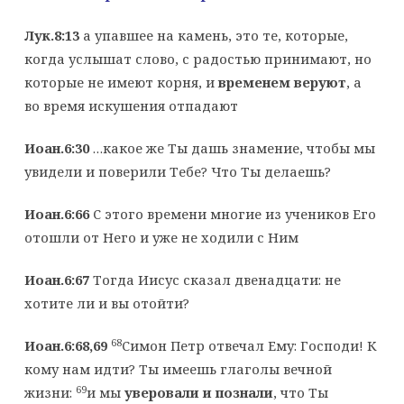
Лук.8:13
а упавшее на камень, это те, которые,
когда услышат слово, с радостью принимают, но
которые не имеют корня, и
временем веруют
, а
во время искушения отпадают
Иоан.6:30
…какое же Ты дашь знамение, чтобы мы
увидели и поверили Тебе? Что Ты делаешь?
Иоан.6:66
С этого времени многие из учеников Его
отошли от Него и уже не ходили с Ним
Иоан.6:67
Тогда Иисус сказал двенадцати: не
хотите ли и вы отойти?
68
Иоан.6:68,69
Симон Петр отвечал Ему: Господи! К
кому нам идти? Ты имеешь глаголы вечной
69
жизни:
и мы
уверовали и познали
, что Ты