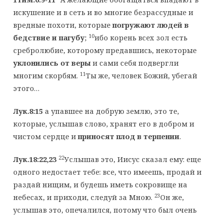
искушение и в сеть и во многие безрассудные и
вредные похоти, которые
погружают людей в
10
бедствие и пагубу
;
ибо корень всех зол есть
сребролюбие, которому предавшись, некоторые
уклонились от веры
и сами себя подвергли
11
многим скорбям.
Ты же, человек Божий, убегай
этого…
Лук.8:15
а упавшее на добрую землю, это те,
которые, услышав слово, хранят его в добром и
чистом сердце и
приносят плод в терпении
.
22
Лук.18:22,23
Услышав это, Иисус сказал ему: еще
одного недостает тебе: все, что имеешь, продай и
раздай нищим, и будешь иметь сокровище на
23
небесах, и приходи, следуй за Мною.
Он же,
услышав это, опечалился, потому что был очень