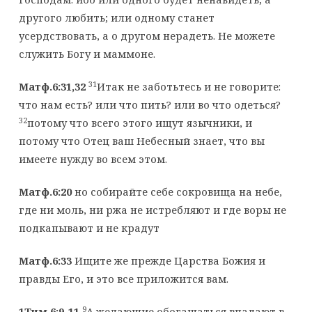
другого любить; или одному станет
усердствовать, а о другом нерадеть. Не можете
служить Богу и маммоне.
31
Матф.6:31,32
Итак не заботьтесь и не говорите:
что нам есть? или что пить? или во что одеться?
32
потому что всего этого ищут язычники, и
потому что Отец ваш Небесный знает, что вы
имеете нужду во всем этом.
Матф.6:20
но собирайте себе сокровища на небе,
где ни моль, ни ржа не истребляют и где воры не
подкапывают и не крадут
Матф.6:33
Ищите же прежде Царства Божия и
правды Его, и это все приложится вам.
9
1Тим.6:9-11
А желающие обогащаться впадают в