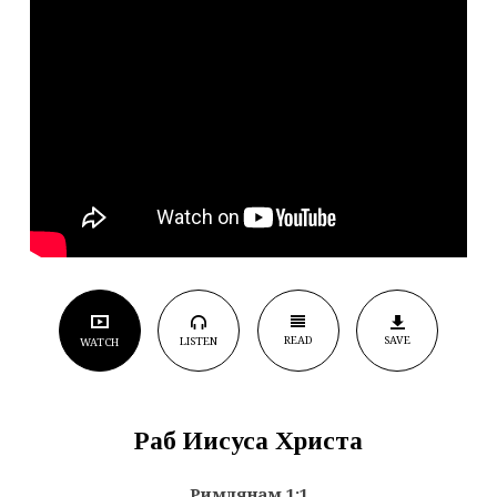
READ
SAVE
LISTEN
WATCH
Раб Иисуса Христа
Римлянам 1:1