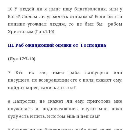
10 У людей ли я ныне ищу благоволения, или у
Бога? Людям ли угождать стараюсь? Если бы я и
поныне угождал людям, то не был бы рабом
Христовым (Гал.1:10)
III. Раб ожидающий оценки от Господина
(Лук.17:7-10)
7 Кто из вас, имея раба пашущего или
пасущего, по возвращении его с поля, скажет ему:
пойди скорее, садись за стол?
8 Напротив, не скажет ли ему: приготовь мне
поужинать и, подпоясавшись, служи мне, пока
буду есть и пить, и потом ешь и пей сам?
9 Станет ли он благодарить раба сего за то, что