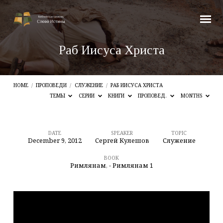
Раб Иисуса Христа
HOME
/
ПРОПОВЕДИ
/
СЛУЖЕНИЕ
/
РАБ ИИСУСА ХРИСТА
ТЕМЫ
СЕРИИ
КНИГИ
ПРОПОВЕД.
MONTHS
DATE
SPEAKER
TOPIC
December 9, 2012
Сергей Кулешов
Служение
Раб
Иисуса
BOOK
Римлянам
,
- Римлянам 1
Христа