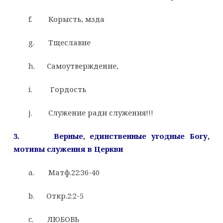
f. Корысть, мзда
g. Тщеславие
h. Самоутверждение,
i. Гордость
j. Служение ради служения!!!
3.
Верные, единственные угодные Богу,
мотивы служения в Церкви
a. Матф.22:36-40
b. Откр.2:2-5
c. ЛЮБОВЬ