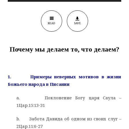
делаем?
READ
SAVE
Почему мы делаем то, что делаем?
1.
Примеры неверных мотивов в жизни
Божьего народа в Писании
a. Поклонение Богу царя Саула –
1Цар.15:13­­-31
b. Забота Давида об одном из своих слуг –
2Цар.11:6-27