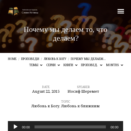
Почему мы делаем то, что
делаем?
HOME
/
ПРОПОВЕДИ
/
ЛЮБОВЬ К БОГУ
/
ПОЧЕМУ МЫ ДЕЛАЕМ…
ТЕМЫ
СЕРИИ
КНИГИ
ПРОПОВЕД.
MONTHS
DATE
SPEAKER
August 22, 2015
Иосиф Шеремет
Почему
мы
TOPIC
Любовь к Богу
,
Любовь к ближним
делаем
то,
Audio
что
00:00
00:00
Player