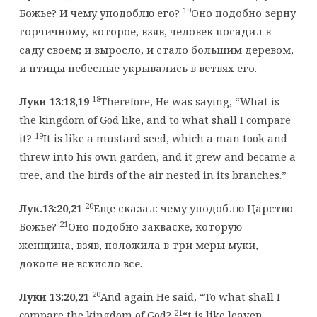
19
Божье? И чему уподоблю его?
Оно подобно зерну
горчичному, которое, взяв, человек посадил в
саду своем; и выросло, и стало большим деревом,
и птицы небесные укрывались в ветвях его.
18
Луки 13:18,19
Therefore, He was saying, “What is
the kingdom of God like, and to what shall I compare
19
it?
It is like a mustard seed, which a man took and
threw into his own garden, and it grew and became a
tree, and the birds of the air nested in its branches.”
20
Лук.13:20,21
Еще сказал: чему уподоблю Царство
21
Божье?
Оно подобно закваске, которую
женщина, взяв, положила в три меры муки,
доколе не вскисло все.
20
Луки 13:20,21
And again He said, “To what shall I
21
compare the kingdom of God?
“t is like leaven,