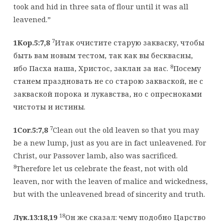
took and hid in three sata of flour until it was all
leavened.”
7
1Кор.5:7,8
Итак очистите старую закваску, чтобы
быть вам новым тестом, так как вы бесквасны,
8
ибо Пасха наша, Христос, заклан за нас.
Посему
станем праздновать не со старою закваской, не с
закваской порока и лукавства, но с опресноками
чистоты и истины.
7
1Cor.5:7,8
Clean out the old leaven so that you may
be a new lump, just as you are in fact unleavened. For
Christ, our Passover lamb, also was sacrificed.
8
Therefore let us celebrate the feast, not with old
leaven, nor with the leaven of malice and wickedness,
but with the unleavened bread of sincerity and truth.
18
Лук.13:18,19
Он же сказал: чему подобно Царство