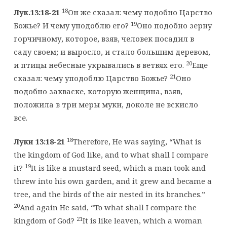
18
Лук.13:18-21
Он же сказал: чему подобно Царство
19
Божье? И чему уподоблю его?
Оно подобно зерну
горчичному, которое, взяв, человек посадил в
саду своем; и выросло, и стало большим деревом,
20
и птицы небесные укрывались в ветвях его.
Еще
21
сказал: чему уподоблю Царство Божье?
Оно
подобно закваске, которую женщина, взяв,
положила в три меры муки, доколе не вскисло
все.
18
Луки 13:18-21
Therefore, He was saying, “What is
the kingdom of God like, and to what shall I compare
19
it?
It is like a mustard seed, which a man took and
threw into his own garden, and it grew and became a
tree, and the birds of the air nested in its branches.”
20
And again He said, “To what shall I compare the
21
kingdom of God?
It is like leaven, which a woman