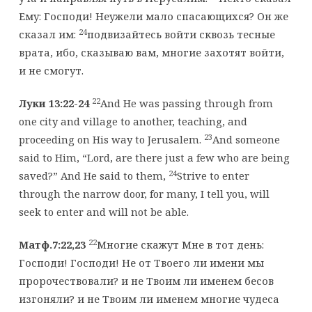
Ему: Господи! Неужели мало спасающихся? Он же
24
сказал им:
подвизайтесь войти сквозь тесные
врата, ибо, сказываю вам, многие захотят войти,
и не смогут.
22
Луки 13:22-24
And He was passing through from
one city and village to another, teaching, and
23
proceeding on His way to Jerusalem.
And someone
said to Him, “Lord, are there just a few who are being
24
saved?” And He said to them,
Strive to enter
through the narrow door, for many, I tell you, will
seek to enter and will not be able.
22
Матф.7:22,23
Многие скажут Мне в тот день:
Господи! Господи! Не от Твоего ли имени мы
пророчествовали? и не Твоим ли именем бесов
изгоняли? и не Твоим ли именем многие чудеса