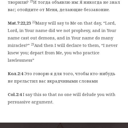
23
творили?
И тогда объявлю им: Я никогда не знал
вас; отойдите от Меня, делающие беззаконие.
22
Mat.7:22,23
Many will say to Me on that day, “Lord,
Lord, in Your name did we not prophesy, and in Your
name cast out demons, and in Your name do many
23
miracles?”
And then I will declare to them, “I never
knew you; depart from Me, you who practice
lawlessness”
Кол.2:4
Это говорю я для того, чтобы кто-нибудь
не прельстил вас вкрадчивыми словами
Col.2:4
I say this so that no one will delude you with
persuasive argument.