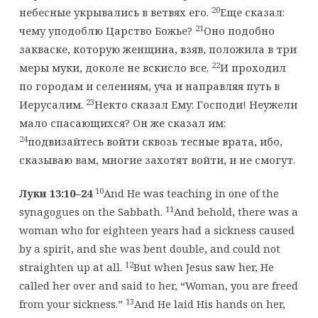
20
небесные укрывались в ветвях его.
Еще сказал:
21
чему уподоблю Царство Божье?
Оно подобно
закваске, которую женщина, взяв, положила в три
22
меры муки, доколе не вскисло все.
И проходил
по городам и селениям, уча и направляя путь в
23
Иерусалим.
Некто сказал Ему: Господи! Неужели
мало спасающихся? Он же сказал им:
24
подвизайтесь войти сквозь тесные врата, ибо,
сказываю вам, многие захотят войти, и не смогут.
10
Луки 13:10
–
24
And He was teaching in one of the
11
synagogues on the Sabbath.
And behold, there was a
woman who for eighteen years had a sickness caused
by a spirit, and she was bent double, and could not
12
straighten up at all.
But when Jesus saw her, He
called her over and said to her, “Woman, you are freed
13
from your sickness.”
And He laid His hands on her,