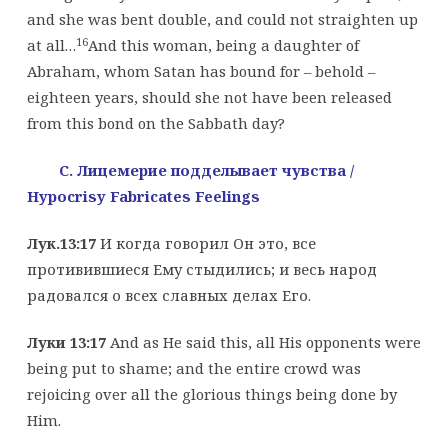
and she was bent double, and could not straighten up
16
at all…
And this woman, being a daughter of
Abraham, whom Satan has bound for – behold –
eighteen years, should she not have been released
from this bond on the Sabbath day?
C. Лицемерие подделывает чувства
/
Hypocrisy Fabricates Feelings
Лук.13:17
И когда говорил Он это, все
противившиеся Ему стыдились; и весь народ
радовался о всех славных делах Его.
Луки 13:17
And as He said this, all His opponents were
being put to shame; and the entire crowd was
rejoicing over all the glorious things being done by
Him.