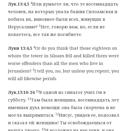
4
Лук.13:4,5
Или думаете ли, что те восемнадцать
человек, на которых упала башня Силоамская и
побила их, виновнее были всех, живущих в
5
Иерусалиме?
Нет, говорю вам, но, если не
покаетесь, все так же погибнете.
4
Луки 13:4
,
5
Or do you think that those eighteen on
whom the tower in Siloam fell and killed them were
worse offenders than all the men who live in
5
Jerusalem?
I tell you, no, but unless you repent, you
will all likewise perish.
10
Лук.13:10-24
В одной из синагог учил Он в
11
субботу.
Там была женщина, восемнадцать лет
имевшая духа немощи: она была скорчена и не
12
могла выпрямиться.
Иисус, увидев ее, подозвал
и сказал ей: женщина! Ты освобождаешься от
13
недуга твоего.
И возложил на нее руки, и она