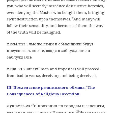
you, who will secretly introduce destructive heresies,
even denying the Master who bought them, bringing
2
swift destruction upon themselves.
And many will
follow their sensuality, and because of them the way
of the truth will be maligned.
2Тим.3:13
Злые же люди и обманщики будут
преуспевать во зле, вводя в заблуждение и
заблуждаясь.
2Tim.3:13
But evil men and impostors will proceed
from bad to worse, deceiving and being deceived.
III
. Последствие религиозного обмана
/ The
Consequences of Religious Deception
22
Лук.13:22-24
И проходил по городам и селениям,
23
уча и направляя путь в Иерусалим.
Некто сказал