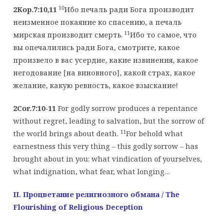
10
2Кор.7:10,11
Ибо печаль ради Бога производит
неизменное покаяние ко спасению, а печаль
11
мирская производит смерть.
Ибо то самое, что
вы опечалились ради Бога, смотрите, какое
произвело в вас усердие, какие извинения, какое
негодование [на виновного], какой страх, какое
желание, какую ревность, какое взыскание!
2Cor.7:10-11
For godly sorrow produces a repentance
without regret, leading to salvation, but the sorrow of
11
the world brings about death.
For behold what
earnestness this very thing – this godly sorrow – has
brought about in you: what vindication of yourselves,
what indignation, what fear, what longing…
II
. Процветание религиозного обмана
/ The
Flourishing of Religious Deception