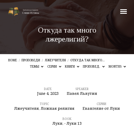
Откуда так много
лжерелигий?
HOME
/
ПРОПОВЕДИ
/
ЛЖЕУЧИТЕЛЯ
/
ОТКУДА ТАК МНОГО…
ТЕМЫ
СЕРИИ
КНИГИ
ПРОПОВЕД.
MONTHS
DATE
SPEAKER
June 4, 2023
Павел Львутин
Откуда
так
TOPIC
СЕРИИ
Лжеучителя
,
Ложная религия
Евангелие от Луки
много
BOOK
лжерелигий?
Луки
,
- Луки 13