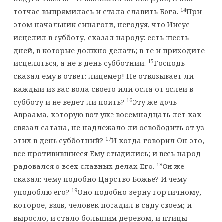
14
тотчас выпрямилась и стала славить Бога.
При
этом начальник синагоги, негодуя, что Иисус
исцелил в субботу, сказал народу: есть шесть
дней, в которые должно делать; в те и приходите
15
исцеляться, а не в день субботний.
Господь
сказал ему в ответ: лицемер! Не отвязывает ли
каждый из вас вола своего или осла от яслей в
16
субботу и не ведет ли поить?
Эту же дочь
Авраама, которую вот уже восемнадцать лет как
связал сатана, не надлежало ли освободить от уз
17
этих в день субботний?
И когда говорил Он это,
все противившиеся Ему стыдились; и весь народ
18
радовался о всех славных делах Его.
Он же
сказал: чему подобно Царство Божье? И чему
19
уподоблю его?
Оно подобно зерну горчичному,
которое, взяв, человек посадил в саду своем; и
выросло, и стало большим деревом, и птицы