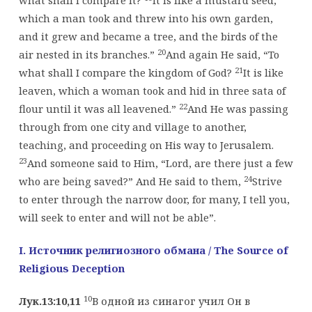
what shall I compare it?
It is like a mustard seed,
which a man took and threw into his own garden,
and it grew and became a tree, and the birds of the
20
air nested in its branches.”
And again He said, “To
21
what shall I compare the kingdom of God?
It is like
leaven, which a woman took and hid in three sata of
22
flour until it was all leavened.”
And He was passing
through from one city and village to another,
teaching, and proceeding on His way to Jerusalem.
23
And someone said to Him, “Lord, are there just a few
24
who are being saved?” And He said to them,
Strive
to enter through the narrow door, for many, I tell you,
will seek to enter and will not be able”.
I
. Источник религиозного обмана
/ The Source of
Religious Deception
10
Лук.13:10,11
В одной из синагог учил Он в