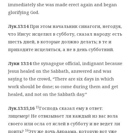
immediately she was made erect again and began
glorifying God.
Лук.13:14
При этом начальник синагоги, негодуя,
что Иисус исцелил в субботу, сказал народу: есть
шесть дней, в которые должно делать; в те и
приходите исцеляться, а не в день субботний.
Луки 13:14
the synagogue official, indignant because
Jesus healed on the Sabbath, answered and was
saying to the crowd, “There are six days in which
work should be done; so come during them and get
healed, and not on the Sabbath day.”
15
Лук.13:15,16
Господь сказал ему в ответ:
лицемер! Не отвязывает ли каждый из вас вола
своего или осла от яслей в субботу и не ведет ли
16
поить?
Эту же дочь Авраама, которую вот уже