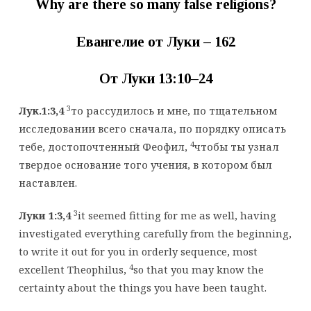
Why are there so many false religions?
Евангелие от Луки – 1
62
От Луки 13:1
0
–
24
3
Лук.1:3,4
то рассудилось и мне, по тщательном
исследовании всего сначала, по порядку описать
4
тебе, достопочтенный Феофил,
чтобы ты узнал
твердое основание того учения, в котором был
наставлен.
3
Луки 1:3
,
4
it seemed fitting for me as well, having
investigated everything carefully from the beginning,
to write it out for you in orderly sequence, most
4
excellent Theophilus,
so that you may know the
certainty about the things you have been taught.