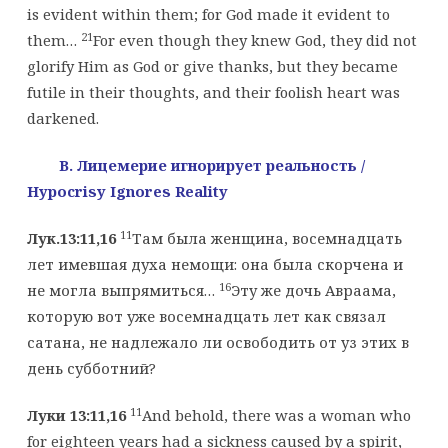
is evident within them; for God made it evident to
21
them…
For even though they knew God, they did not
glorify Him as God or give thanks, but they became
futile in their thoughts, and their foolish heart was
darkened.
B. Лицемерие игнорирует реальность
/
Hypocrisy Ignores Reality
11
Лук.13:11,16
Там была женщина, восемнадцать
лет имевшая духа немощи: она была скорчена и
16
не могла выпрямиться…
Эту же дочь Авраама,
которую вот уже восемнадцать лет как связал
сатана, не надлежало ли освободить от уз этих в
день субботний?
11
Луки 13:11,16
And behold, there was a woman who
for eighteen years had a sickness caused by a spirit,