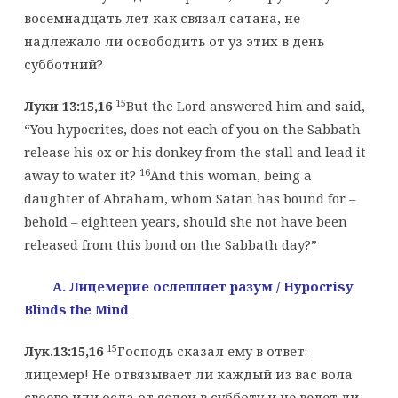
восемнадцать лет как связал сатана, не
надлежало ли освободить от уз этих в день
субботний?
15
Луки 13:15,16
But the Lord answered him and said,
“You hypocrites, does not each of you on the Sabbath
release his ox or his donkey from the stall and lead it
16
away to water it?
And this woman, being a
daughter of Abraham, whom Satan has bound for –
behold – eighteen years, should she not have been
released from this bond on the Sabbath day?”
A. Лицемерие ослепляет разум
/ Hypocrisy
Blinds the Mind
15
Лук.13:15,16
Господь сказал ему в ответ:
лицемер! Не отвязывает ли каждый из вас вола
своего или осла от яслей в субботу и не ведет ли