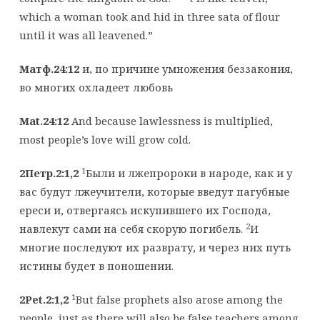
which a woman took and hid in three sata of flour
until it was all leavened.”
Матф.24:12
и, по причине умножения беззакония,
во многих охладеет любовь
Mat.24:12
And because lawlessness is multiplied,
most people’s love will grow cold.
1
2Петр.2:1,2
Были и лжепророки в народе, как и у
вас будут лжеучители, которые введут пагубные
ереси и, отвергаясь искупившего их Господа,
2
навлекут сами на себя скорую погибель.
И
многие последуют их разврату, и через них путь
истины будет в поношении.
1
2Pet.2:1,2
But false prophets also arose among the
people, just as there will also be false teachers among