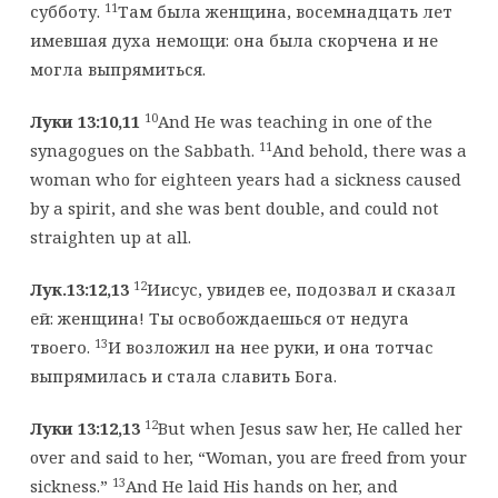
11
субботу.
Там была женщина, восемнадцать лет
имевшая духа немощи: она была скорчена и не
могла выпрямиться.
10
Луки 13:10,11
And He was teaching in one of the
11
synagogues on the Sabbath.
And behold, there was a
woman who for eighteen years had a sickness caused
by a spirit, and she was bent double, and could not
straighten up at all.
12
Лук.13:12,13
Иисус, увидев ее, подозвал и сказал
ей: женщина! Ты освобождаешься от недуга
13
твоего.
И возложил на нее руки, и она тотчас
выпрямилась и стала славить Бога.
12
Луки 13:12,13
But when Jesus saw her, He called her
over and said to her, “Woman, you are freed from your
13
sickness.”
And He laid His hands on her, and