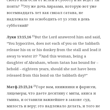
16
поить?
Эту же дочь Авраама, которую вот уже
восемнадцать лет как связал сатана, не
надлежало ли освободить от уз этих в день
субботний?
15
Луки 13:15,16
But the Lord answered him and said,
“You hypocrites, does not each of you on the Sabbath
release his ox or his donkey from the stall and lead it
16
away to water it?
And this woman, being a
daughter of Abraham, whom Satan has bound for –
behold – eighteen years, should she not have been
released from this bond on the Sabbath day?”
23
Матф.23:23,24
Горе вам, книжники и фарисеи,
лицемеры, что даете десятину с мяты, аниса и
тмина, и оставили важнейшее в законе: суд,
милость и веру; это надлежало делать, и того не