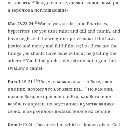
24
оставлять.
Вожди слепые, оцеживающие комара,
а верблюда поглощающие!
23
Mat.23:23,24
Woe to you, scribes and Pharisees,
hypocrites! For you tithe mint and dill and cumin, and
have neglected the weightier provisions of the Law:
justice and mercy and faithfulness; but these are the
things you should have done without neglecting the
24
others.
You blind guides, who strain out a gnat but
swallow a camel!
19
Рим.1:19-21
Ибо, что можно знать о Боге, явно
21
для них, потому что Бог явил им…
Но как они,
познав Бога, не прославили Его, как Бога, и не
возблагодарили, но осуетились в умствованиях
своих, и омрачилось несмысленное их сердце
19
Rom.1:19-21
because that which is known about God