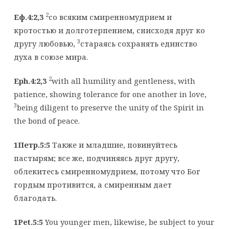
2
Еф.4:2,3
со всяким смиренномудрием и
кротостью и долготерпением, снисходя друг ко
3
другу любовью,
стараясь сохранять единство
духа в союзе мира.
2
Eph.4:2,3
with all humility and gentleness, with
patience, showing tolerance for one another in love,
3
being diligent to preserve the unity of the Spirit in
the bond of peace.
1Петр.5:5
Также и младшие, повинуйтесь
пастырям; все же, подчиняясь друг другу,
облекитесь смиренномудрием, потому что Бог
гордым противится, а смиренным дает
благодать.
1Pet.5:5
You younger men, likewise, be subject to your