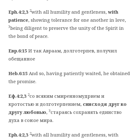
2
Eph.4:2,3
with all humility and gentleness,
with
patience
, showing tolerance for one another in love,
3
being diligent to preserve the unity of the Spirit in
the bond of peace.
Евр.6:15
И так Авраам, долготерпев, получил
обещанное
Heb.6:15
And so, having patiently waited, he obtained
the promise.
2
Еф.4:2,3
со всяким смиренномудрием и
кротостью и долготерпением,
снисходя друг ко
3
другу любовью
,
стараясь сохранять единство
духа в союзе мира.
2
Eph.4:2,3
with all humility and gentleness, with