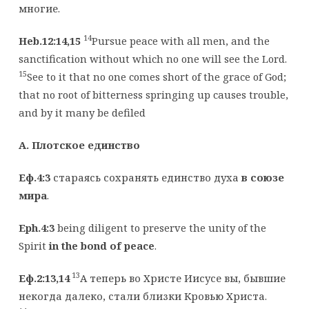
многие.
14
Heb.12:14,15
Pursue peace with all men, and the
sanctification without which no one will see the Lord.
15
See to it that no one comes short of the grace of God;
that no root of bitterness springing up causes trouble,
and by it many be defiled
A. Плотское единство
Еф.4:3
стараясь сохранять единство духа
в союзе
мира
.
Eph.4:3
being diligent to preserve the unity of the
Spirit
in the bond of peace
.
13
Еф.2:13,14
А теперь во Христе Иисусе вы, бывшие
некогда далеко, стали близки Кровью Христа.