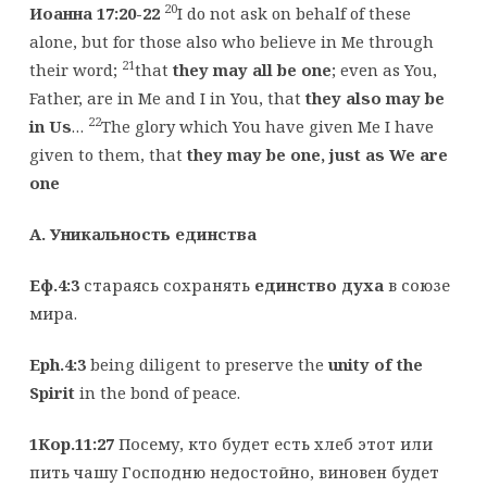
20
Иоанна 17:20-22
I do not ask on behalf of these
alone, but for those also who believe in Me through
21
their word;
that
they may all be one
; even as You,
Father, are in Me and I in You, that
they also may be
22
in Us
…
The glory which You have given Me I have
given to them, that
they may be one, just as We are
one
A. Уникальность единства
Еф.4:3
стараясь сохранять
единство духа
в союзе
мира.
Eph.4:3
being diligent to preserve the
unity of the
Spirit
in the bond of peace.
1Кор.11:27
Посему, кто будет есть хлеб этот или
пить чашу Господню недостойно, виновен будет