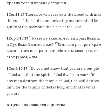
против тела и крови Господней.
1Cor.11:27
Therefore whoever eats the bread or drinks
the cup of the Lord in an unworthy manner, shall be
guilty of the body and the blood of the Lord.
16
1Кор.3:16,17
Разве не знаете, что вы храм Божий,
17
и Дух Божий живет в вас?
Если кто разорит храм
Божий, того покарает Бог: ибо храм Божий свят; а
этот [храм] – вы.
16
1Cor.3:16,17
Do you not know that you are a temple
17
of God and that the Spirit of God dwells in you?
If
any man destroys the temple of God, God will destroy
him, for the temple of God is holy, and that is what
you are.
B. Цена сохранности единства