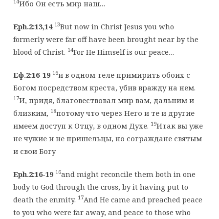
14
Ибо Он есть мир наш…
13
Eph.2:13,14
But now in Christ Jesus you who
formerly were far off have been brought near by the
14
blood of Christ.
For He Himself is our peace…
16
Еф.2:16-19
и в одном теле примирить обоих с
Богом посредством креста, убив вражду на нем.
17
И, придя, благовествовал мир вам, дальним и
18
близким,
потому что через Него и те и другие
19
имеем доступ к Отцу, в одном Духе.
Итак вы уже
не чужие и не пришельцы, но сограждане святым
и свои Богу
16
Eph.2:16-19
and might reconcile them both in one
body to God through the cross, by it having put to
17
death the enmity.
And He came and preached peace
to you who were far away, and peace to those who