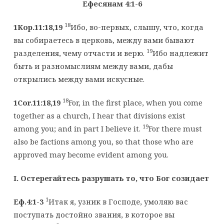
Ефесянам 4:1-6
18
1Кор.11:18,19
Ибо, во-первых, слышу, что, когда
вы собираетесь в церковь, между вами бывают
19
разделения, чему отчасти и верю.
Ибо надлежит
быть и разномыслиям между вами, дабы
открылись между вами искусные.
18
1Cor.11:18,19
For, in the first place, when you come
together as a church, I hear that divisions exist
19
among you; and in part I believe it.
For there must
also be factions among you, so that those who are
approved may become evident among you.
I. Остерегайтесь разрушать то, что Бог созидает
1
Еф.4:1-3
Итак я, узник в Господе, умоляю вас
поступать достойно звания, в которое вы