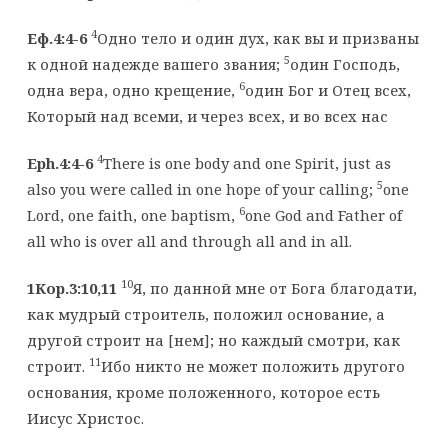
4
Еф.4:4-6
Одно тело и один дух, как вы и призваны
5
к одной надежде вашего звания;
один Господь,
6
одна вера, одно крещение,
один Бог и Отец всех,
Который над всеми, и через всех, и во всех нас
4
Eph.4:4-6
There is one body and one Spirit, just as
5
also you were called in one hope of your calling;
one
6
Lord, one faith, one baptism,
one God and Father of
all who is over all and through all and in all.
10
1Кор.3:10,11
Я, по данной мне от Бога благодати,
как мудрый строитель, положил основание, а
другой строит на [нем]; но каждый смотри, как
11
строит.
Ибо никто не может положить другого
основания, кроме положенного, которое есть
Иисус Христос.