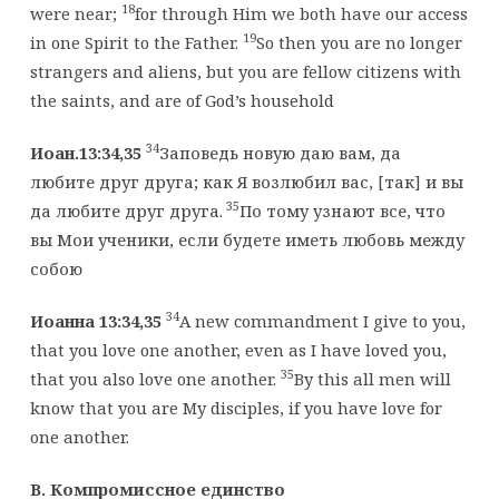
18
were near;
for through Him we both have our access
19
in one Spirit to the Father.
So then you are no longer
strangers and aliens, but you are fellow citizens with
the saints, and are of God’s household
34
Иоан.13:34,35
Заповедь новую даю вам, да
любите друг друга; как Я возлюбил вас, [так] и вы
35
да любите друг друга.
По тому узнают все, что
вы Мои ученики, если будете иметь любовь между
собою
34
Иоанна 13:34,35
A new commandment I give to you,
that you love one another, even as I have loved you,
35
that you also love one another.
By this all men will
know that you are My disciples, if you have love for
one another.
B. Компромиссное единство