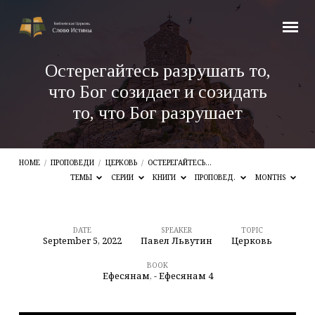
Остерегайтесь разрушать то,
что Бог созидает и созидать
то, что Бог разрушает
HOME
/
ПРОПОВЕДИ
/
ЦЕРКОВЬ
/
ОСТЕРЕГАЙТЕСЬ…
ТЕМЫ
СЕРИИ
КНИГИ
ПРОПОВЕД.
MONTHS
DATE
SPEAKER
TOPIC
September 5, 2022
Павел Львутин
Церковь
Остерегайтесь
разрушать
BOOK
Ефесянам
,
- Ефесянам 4
то,
что