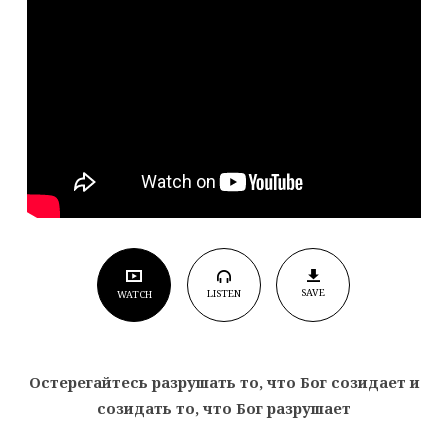
Бог
созидает
и
созидать
то,
что
Бог
разрушает
SAVE
LISTEN
WATCH
Остерегайтесь разрушать то, что Бог созидает и
созидать то, что Бог разрушает