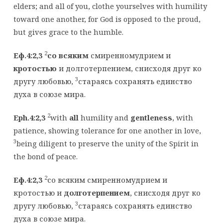
elders; and all of you, clothe yourselves with humility
toward one another, for God is opposed to the proud,
but gives grace to the humble.
2
Еф.4:2,3
со всяким
смиренномудрием и
кротостью
и долготерпением, снисходя друг ко
3
другу любовью,
стараясь сохранять единство
духа в союзе мира.
2
Eph.4:2,3
with
all
humility and
gentleness
, with
patience, showing tolerance for one another in love,
3
being diligent to preserve the unity of the Spirit in
the bond of peace.
2
Еф.4:2,3
со всяким смиренномудрием и
кротостью и
долготерпением
, снисходя друг ко
3
другу любовью,
стараясь сохранять единство
духа в союзе мира.