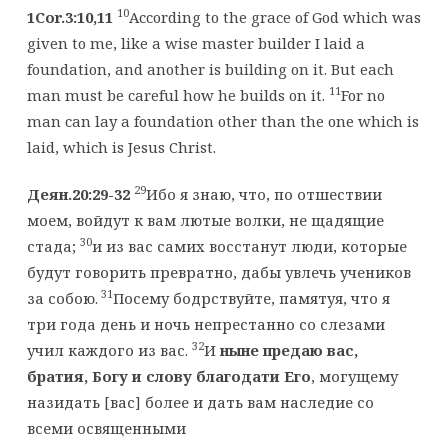
10
1Cor.3:10,11
According to the grace of God which was
given to me, like a wise master builder I laid a
foundation, and another is building on it. But each
11
man must be careful how he builds on it.
For no
man can lay a foundation other than the one which is
laid, which is Jesus Christ.
29
Деян.20:29-32
Ибо я знаю, что, по отшествии
моем, войдут к вам лютые волки, не щадящие
30
стада;
и из вас самих восстанут люди, которые
будут говорить превратно, дабы увлечь учеников
31
за собою.
Посему бодрствуйте, памятуя, что я
три года день и ночь непрестанно со слезами
32
учил каждого из вас.
И
ныне предаю вас,
братия, Богу и слову благодати Его
, могущему
назидать [вас] более и дать вам наследие со
всеми освященными