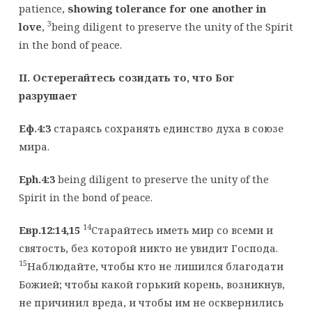
patience,
showing tolerance for one another in
3
love
,
being diligent to preserve the unity of the Spirit
in the bond of peace.
II. Остерегайтесь созидать то, что Бог
разрушает
Еф.4:3
стараясь сохранять единство духа в союзе
мира.
Eph.4:3
being diligent to preserve the unity of the
Spirit in the bond of peace.
14
Евр.12:14,15
Старайтесь иметь мир со всеми и
святость, без которой никто не увидит Господа.
15
Наблюдайте, чтобы кто не лишился благодати
Божией; чтобы какой горький корень, возникнув,
не причинил вреда, и чтобы им не осквернились