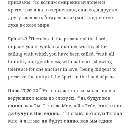
2
призваны,
со всяким смиренномудрием и
кротостью и долготерпением, снисходя друг ко
3
другу любовью,
стараясь сохранять единство
духа в союзе мира.
1
Eph.4:1-3
Therefore I, the prisoner of the Lord,
implore you to walk in a manner worthy of the
2
calling with which you have been called,
with all
humility and gentleness, with patience, showing
3
tolerance for one another in love,
being diligent to
preserve the unity of the Spirit in the bond of peace.
20
Иоан.17:20-22
Не о них же только молю, но и о
21
верующих в Меня по слову их,
да
будут все
едино
, как Ты, Отче, во Мне, и Я в Тебе, [так] и они
22
да будут в Нас едино
…
И славу, которую Ты дал
Мне, Я дал им:
да будут едино, как Мы едино
.