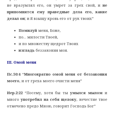
не вразумлял его, он умрет за грех свой, и
не
припомнятся ему праведные дела его, какие
делал он
; и Я взыщу кровь его от рук твоих”
Помилуй
меня, Боже,
по… милости Твоей,
и по множеству щедрот Твоих
изгладь
беззакония мои.
III. Омой меня
Пс.50:4
“
Многократно омой меня от беззакония
моего
, и от греха моего очисти меня”
Иер.2:22
“Посему, хотя бы ты
умылся мылом
и
много
употребил на себя щелоку
, нечестие твое
отмечено предо Мною, говорит Господь Бог”