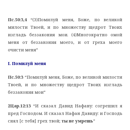
Пс.50:3,4
“(3)Помилуй меня, Боже, по великой
милости Твоей, и по множеству щедрот Твоих
изгладь беззакония мои. (4)Многократно омой
меня от беззакония моего, и от греха моего
очисти меня”
I. Помилуй меня
Пс.50:3
“Помилуй меня, Боже, по великой милости
Твоей, и по множеству щедрот Твоих изгладь
беззакония мои”
2Цар.12:13
“И сказал Давид Нафану: согрешил я
пред Господом. И сказал Нафан Давиду: и Господь
снял [с тебя] грех твой;
ты не умрешь
”