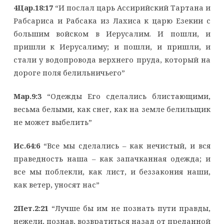
4Цар.18:17
“И послал царь Ассирийский Тартана и
Рабсариса и Рабсака из Лахиса к царю Езекии с
большим войском в Иерусалим. И пошли, и
пришли к Иерусалиму; и пошли, и пришли, и
стали у водопровода верхнего пруда, который на
дороге поля белильничьего”
Мар.9:3
“Одежды Его сделались блистающими,
весьма белыми, как снег, как на земле белильщик
не может выбелить”
Ис.64:6
“Все мы сделались – как нечистый, и вся
праведность наша – как запачканная одежда; и
все мы поблекли, как лист, и беззакония наши,
как ветер, уносят нас”
2Пет.2:21
“Лучше бы им не познать пути правды,
нежели, познав, возвратиться назад от преданной