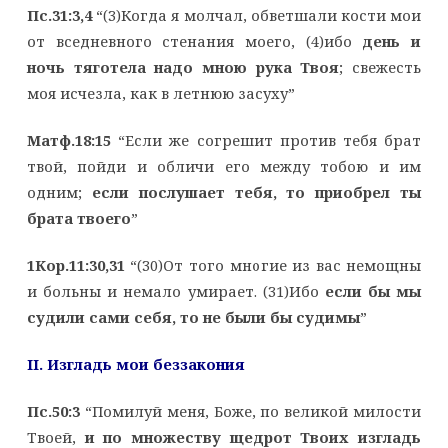
Пс.31:3,4
“(3)Когда я молчал, обветшали кости мои
от вседневного стенания моего, (4)ибо
день и
ночь тяготела надо мною рука Твоя
; свежесть
моя исчезла, как в летнюю засуху”
Матф.18:15
“Если же согрешит против тебя брат
твой, пойди и обличи его между тобою и им
одним;
если послушает тебя, то приобрел ты
брата твоего
”
1Кор.11:30,31
“(30)От того многие из вас немощны
и больны и немало умирает. (31)Ибо
если бы мы
судили сами себя, то не были бы судимы
”
II. Изгладь мои беззакония
Пс.50:3
“Помилуй меня, Боже, по великой милости
Твоей,
и по множеству щедрот Твоих изгладь