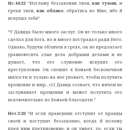
Ис.44:22
“Изглажу беззакония твои,
как туман
, и
грехи твои,
как облако
; обратись ко Мне, ибо Я
искупил тебя”
“У Давида было много заслуг. Он не только много
сделал для Бога, но и много пострадал ради Него.
Однако, будучи обличен в грехе, он не предлагает
уравновесить злые дела добрыми делами и не
думает, что его служение искупит его
преступления. Он спешит к Божьей бесконечной
милости и только на нее уповает, чтобы получить
прощение и мир…»11 Давид сознает, что ничем не
заслуживает прощения и может получить его
исключительно по Божьей благодати ”
Иез.3:20
“И если праведник отступит от правды
своей и поступит беззаконно, когда Я положу
пред ним преткновение, и он умрет, то, если ты