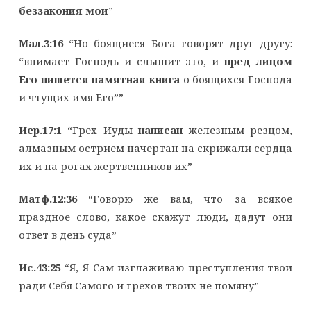
беззакония мои
”
Мал.3:16
“Но боящиеся Бога говорят друг другу:
“внимает Господь и слышит это, и
пред лицом
Его пишется памятная книга
о боящихся Господа
и чтущих имя Его””
Иер.17:1
“Грех Иуды
написан
железным резцом,
алмазным острием начертан на скрижали сердца
их и на рогах жертвенников их”
Матф.12:36
“Говорю же вам, что за всякое
праздное слово, какое скажут люди, дадут они
ответ в день суда”
Ис.43:25
“Я, Я Сам изглаживаю преступления твои
ради Себя Самого и грехов твоих не помяну”