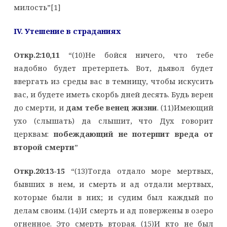
милость”[1]
IV
. Утешение в страданиях
Откр.2:10,11
“(10)Не бойся ничего, что тебе
надобно будет претерпеть. Вот, дьявол будет
ввергать из среды вас в темницу, чтобы искусить
вас, и будете иметь скорбь дней десять. Будь верен
до смерти, и
дам тебе венец жизни
. (11)Имеющий
ухо (слышать) да слышит, что Дух говорит
церквам:
побеждающий не потерпит вреда от
второй смерти
”
Откр.20:13-15
“(13)Тогда отдало море мертвых,
бывших в нем, и смерть и ад отдали мертвых,
которые были в них; и судим был каждый по
делам своим. (14)И смерть и ад повержены в озеро
огненное. Это смерть вторая. (15)И кто не был