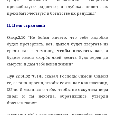
преизобилуют радостью; и глубокая нищета их
преизбыточествует в богатстве их радушия”
II
. Цель страданий
Откр.2:10
“Не бойся ничего, что тебе надобно
будет претерпеть. Вот, дьявол будет ввергать из
среды вас в темницу,
чтобы искусить вас
, и
будете иметь скорбь дней десять. Будь верен до
смерти, и дам тебе венец жизни”
Лук.22:31,32
“(31)И сказал Господь: Симон! Симон!
се, сатана просил,
чтобы сеять вас как пшеницу
,
(32)но Я молился о тебе,
чтобы не оскудела вера
твоя
; и ты некогда, обратившись, утверди
братьев твоих”
1Пет.1:6,7
“(6)О сем радуйтесь, поскорбев теперь