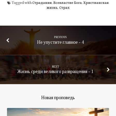
Tagged with
Страдания
,
Всевластие Бога
,
Христианская
жизнь
,
Страх
PREVIOUS
Не упустите главное - 4
NEXT
Жизнь среди великого развращения - 1
Новая проповедь