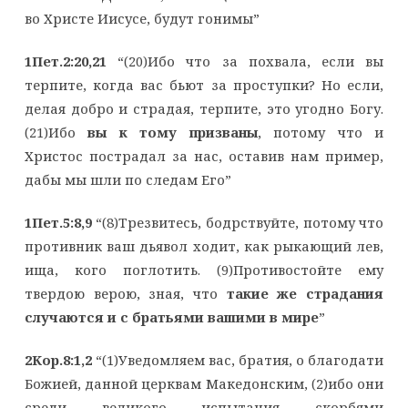
во Христе Иисусе, будут гонимы”
1Пет.2:20,21
“(20)Ибо что за похвала, если вы
терпите, когда вас бьют за проступки? Но если,
делая добро и страдая, терпите, это угодно Богу.
(21)Ибо
вы к тому призваны
, потому что и
Христос пострадал за нас, оставив нам пример,
дабы мы шли по следам Его”
1Пет.5:8,9
“(8)Трезвитесь, бодрствуйте, потому что
противник ваш дьявол ходит, как рыкающий лев,
ища, кого поглотить. (9)Противостойте ему
твердою верою, зная, что
такие же страдания
случаются и с братьями вашими в мире
”
2Кор.8:1,2
“(1)Уведомляем вас, братия, о благодати
Божией, данной церквам Македонским, (2)ибо они
среди великого испытания скорбями