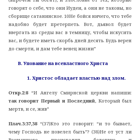
говорят о себе, что они Иудеи, а они не таковы, но
сборище сатанинское. 10Не бойся ничего, что тебе
надобно будет претерпеть. Вот, дьявол будет
ввергать из среды вас в темницу, чтобы искусить
вас, и будете иметь скорбь дней десять. Будь верен
до смерти, и дам тебе венец жизни”
B
. Упование на всевластного Христа
1. Христос обладает властью над злом.
Откр.2:8
“И Ангелу Смирнской церкви напиши:
так говорит Первый и Последний
, Который был
мертв, и се, жив”
Плач.3:37,38
“(37)Кто это говорит: “и то бывает,
чему Господь не повелел быть”? (38)Не от уст ли
Всевышнего происходит бедствие и