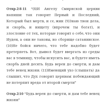
Откр.2:8-11
“(8)И Ангелу Смирнской церкви
напиши: так говорит Первый и Последний,
Который был мертв, и се, жив: (9)Знаю твои дела,
и скорбь, и нищету (впрочем ты богат), и
злословие от тех, которые говорят о себе, что они
Иудеи, а они не таковы, но сборище сатанинское.
(10)Не бойся ничего, что тебе надобно будет
претерпеть. Вот, дьявол будет ввергать из среды
вас в темницу, чтобы искусить вас, и будете иметь
скорбь дней десять. Будь верен до смерти, и дам
тебе венец жизни. (11)Имеющий ухо (слышать) да
слышит, что Дух говорит церквам: побеждающий
не потерпит вреда от второй смерти”
Откр.2:10
“Будь верен до смерти, и дам тебе венец
жизни”