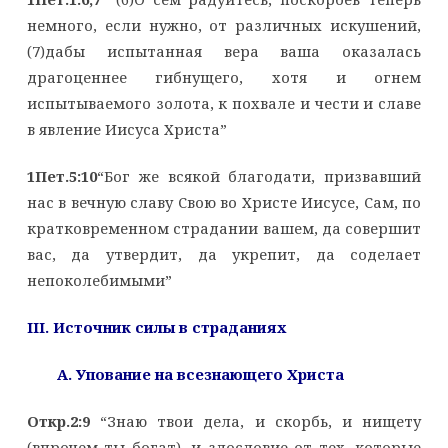
немного, если нужно, от различных искушений,
(7)дабы испытанная вера ваша оказалась
драгоценнее гибнущего, хотя и огнем
испытываемого золота, к похвале и чести и славе
в явление Иисуса Христа”
1Пет.5:10
“Бог же всякой благодати, призвавший
нас в вечную славу Свою во Христе Иисусе, Сам, по
кратковременном страдании вашем, да совершит
вас, да утвердит, да укрепит, да соделает
непоколебимыми”
III
. Источник силы в страданиях
A
. Упование на всезнающего Христа
Откр.2:9
“Знаю твои дела, и скорбь, и нищету
(впрочем ты богат), и злословие от тех, которые