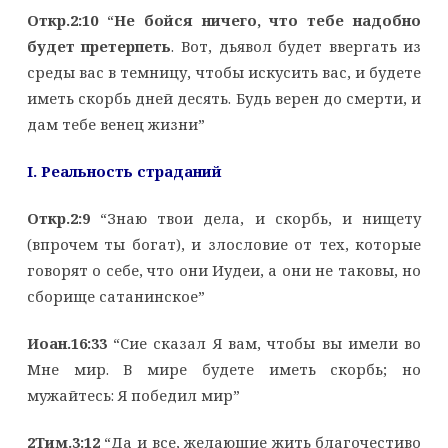
Откр.2:10
“
Не бойся ничего, что тебе надобно
будет претерпеть
. Вот, дьявол будет ввергать из
среды вас в темницу, чтобы искусить вас, и будете
иметь скорбь дней десять. Будь верен до смерти, и
дам тебе венец жизни”
I
. Реальность страданий
Откр.2:9
“Знаю твои дела, и скорбь, и нищету
(впрочем ты богат), и злословие от тех, которые
говорят о себе, что они Иудеи, а они не таковы, но
сборище сатанинское”
Иоан.16:33
“Сие сказал Я вам, чтобы вы имели во
Мне мир. В мире будете иметь скорбь; но
мужайтесь: Я победил мир”
2Тим.3:12
“Да и все, желающие жить благочестиво