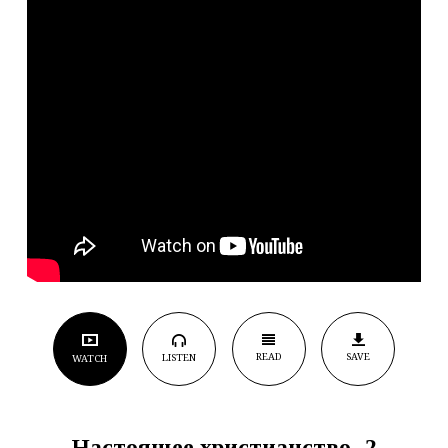
READ
SAVE
LISTEN
WATCH
Настоящее христианство -2