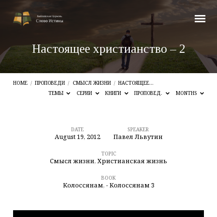
Настоящее христианство – 2
HOME
/
ПРОПОВЕДИ
/
СМЫСЛ ЖИЗНИ
/
НАСТОЯЩЕЕ…
ТЕМЫ
СЕРИИ
КНИГИ
ПРОПОВЕД.
MONTHS
DATE
SPEAKER
August 19, 2012
Павел Львутин
Настоящее
христианство
TOPIC
Смысл жизни
,
Христианская жизнь
–
BOOK
2
Колоссянам
,
- Колоссянам 3