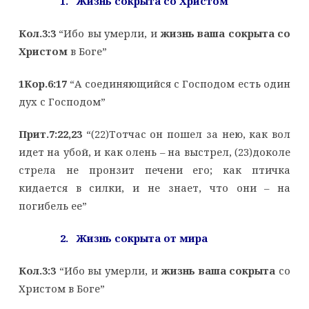
1. Жизнь сокрыта со Христом
Кол.3:3
“Ибо вы умерли, и
жизнь ваша сокрыта со
Христом
в Боге”
1Кор.6:17
“А соединяющийся с Господом есть один
дух с Господом”
Прит.7:22,23
“(22)Тотчас он пошел за нею, как вол
идет на убой, и как олень – на выстрел, (23)доколе
стрела не пронзит печени его; как птичка
кидается в силки, и не знает, что они – на
погибель ее”
2. Жизнь сокрыта от мира
Кол.3:3
“Ибо вы умерли, и
жизнь ваша сокрыта
со
Христом в Боге”