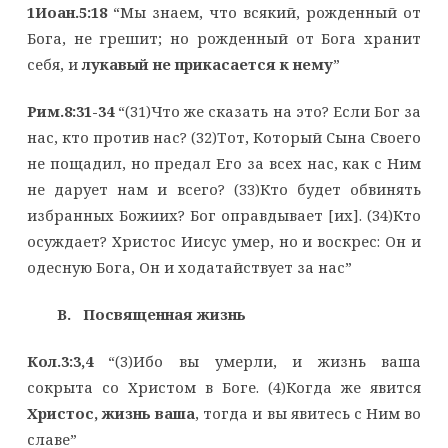
1Иоан.5:18
“Мы знаем, что всякий, рожденный от
Бога, не грешит; но рожденный от Бога хранит
себя, и
лукавый не прикасается к нему
”
Рим.8:31-34
“(31)Что же сказать на это? Если Бог за
нас, кто против нас? (32)Тот, Который Сына Своего
не пощадил, но предал Его за всех нас, как с Ним
не дарует нам и всего? (33)Кто будет обвинять
избранных Божиих? Бог оправдывает [их]. (34)Кто
осуждает? Христос Иисус умер, но и воскрес: Он и
одесную Бога, Он и ходатайствует за нас”
B. Посвященная жизнь
Кол.3:3,4
“(3)Ибо вы умерли, и жизнь ваша
сокрыта со Христом в Боге. (4)Когда же явится
Христос, жизнь ваша
, тогда и вы явитесь с Ним во
славе”