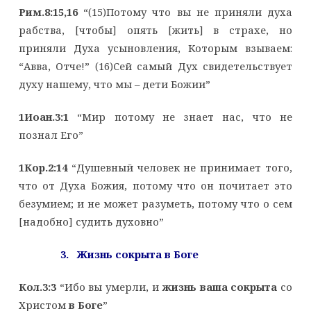
Рим.8:15,16
“(15)Потому что вы не приняли духа
рабства, [чтобы] опять [жить] в страхе, но
приняли Духа усыновления, Которым взываем:
“Авва, Отче!” (16)Сей самый Дух свидетельствует
духу нашему, что мы – дети Божии”
1Иоан.3:1
“Мир потому не знает нас, что не
познал Его”
1Кор.2:14
“Душевный человек не принимает того,
что от Духа Божия, потому что он почитает это
безумием; и не может разуметь, потому что о сем
[надобно] судить духовно”
3. Жизнь сокрыта в Боге
Кол.3:3
“Ибо вы умерли, и
жизнь ваша сокрыта
со
Христом
в Боге
”