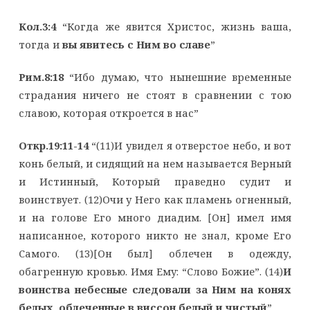
Кол.3:4
“Когда же явится Христос, жизнь ваша,
тогда и
вы явитесь с Ним во славе
”
Рим.8:18
“Ибо думаю, что нынешние временные
страдания ничего не стоят в сравнении с тою
славою, которая откроется в нас”
Откр.19:11-14
“(11)И увидел я отверстое небо, и вот
конь белый, и сидящий на нем называется Верный
и Истинный, Который праведно судит и
воинствует. (12)Очи у Него как пламень огненный,
и на голове Его много диадим. [Он] имел имя
написанное, которого никто не знал, кроме Его
Самого. (13)[Он был] облечен в одежду,
обагренную кровью. Имя Ему: “Слово Божие”. (14)
И
воинства небесные следовали за Ним на конях
белых, облеченные в виссон белый и чистый
”