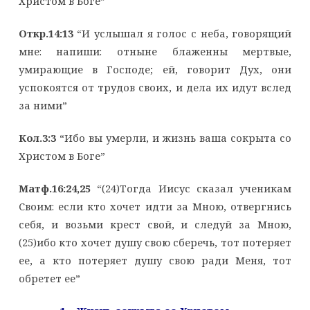
Христом в Боге”
Откр.14:13
“И услышал я голос с неба, говорящий
мне: напиши: отныне блаженны мертвые,
умирающие в Господе; ей, говорит Дух, они
успокоятся от трудов своих, и дела их идут вслед
за ними”
Кол.3:3
“Ибо вы умерли, и жизнь ваша сокрыта со
Христом в Боге”
Матф.16:24,25
“(24)Тогда Иисус сказал ученикам
Своим: если кто хочет идти за Мною, отвергнись
себя, и возьми крест свой, и следуй за Мною,
(25)ибо кто хочет душу свою сберечь, тот потеряет
ее, а кто потеряет душу свою ради Меня, тот
обретет ее”