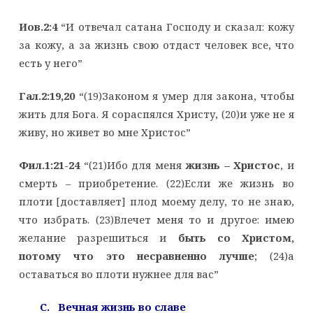
Иов.2:4
“И отвечал сатана Господу и сказал: кожу
за кожу, а за жизнь свою отдаст человек все, что
есть у него”
Гал.2:19,20
“(19)Законом я умер для закона, чтобы
жить для Бога. Я сораспялся Христу, (20)и уже не я
живу, но живет во мне Христос”
Фил.1:21-24
“(21)Ибо для меня
жизнь – Христос
, и
смерть – приобретение. (22)Если же жизнь во
плоти [доставляет] плод моему делу, то не знаю,
что избрать. (23)Влечет меня то и другое: имею
желание разрешиться и
быть со Христом,
потому что это несравненно лучше
; (24)а
оставаться во плоти нужнее для вас”
C. Вечная жизнь во славе