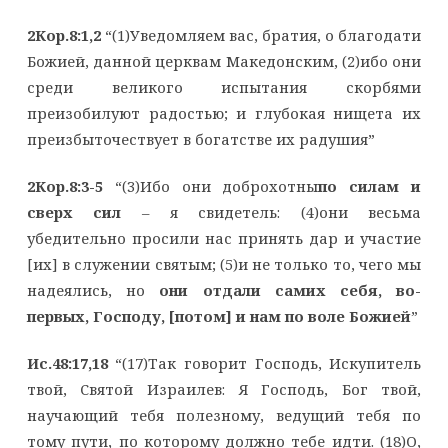
2Кор.8:1,2
“(1)Уведомляем вас, братия, о благодати
Божией, данной церквам Македонским, (2)ибо они
среди великого испытания скорбями
преизобилуют радостью; и глубокая нищета их
преизбыточествует в богатстве их радушия”
2Кор.8:3-5
“(3)Ибо они доброхотны
по силам и
сверх сил
– я свидетель: (4)они весьма
убедительно просили нас принять дар и участие
[их] в служении святым; (5)и не только то, чего мы
надеялись, но
они отдали самих себя, во-
первых, Господу, [потом] и нам по воле Божией
”
Ис.48:17,18
“(17)Так говорит Господь, Искупитель
твой, Святой Израилев: Я Господь, Бог твой,
научающий тебя полезному, ведущий тебя по
тому пути, по которому должно тебе идти. (18)О,