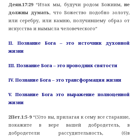
Деян.17:29
“Итак мы, будучи родом Божиим,
не
должны думать
, что Божество подобно золоту,
или серебру, или камню, получившему образ от
искусства и вымысла человеческого”
II. Познание Бога – это источник духовной
жизни
III. Познание Бога – это проводник святости
IV. Познание Бога – это трансформация жизни
V. Познание Бога это выражение полноценной
жизни
2Пет.1:5-9
“(5)то вы, прилагая к сему все старание,
покажите в вере вашей добродетель, в
добродетели рассудительность, (6)в