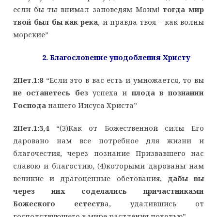
если бы ты внимал заповедям Моим!
тогда мир
твой был бы как река
, и правда твоя – как волны
морские”
2. Благословение уподобления Христу
2Пет.1:8
“Если это в вас есть и умножается, то вы
не останетесь без
успеха и
плода в познании
Господа
нашего Иисуса Христа”
2Пет.1:3,4
“(3)Как от Божественной силы Его
даровано нам все потребное для жизни и
благочестия, через познание Призвавшего нас
славою и благостию, (4)которыми дарованы нам
великие и драгоценные обетования,
дабы вы
через них соделались причастниками
Божеского естеств
а, удалившись от
господствующего в мире растления похотью”