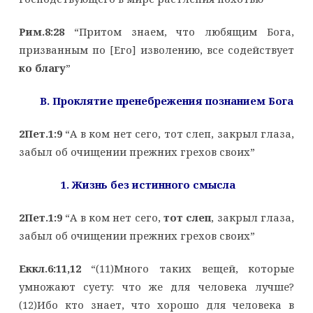
Рим.8:28
“Притом знаем, что любящим Бога,
призванным по [Его] изволению, все содействует
ко благу
”
B. Проклятие пренебрежения познанием Бога
2Пет.1:9
“А в ком нет сего, тот слеп, закрыл глаза,
забыл об очищении прежних грехов своих”
1. Жизнь без истинного смысла
2Пет.1:9
“А в ком нет сего,
тот слеп
, закрыл глаза,
забыл об очищении прежних грехов своих”
Еккл.6:11,12
“(11)Много таких вещей, которые
умножают суету: что же для человека лучше?
(12)Ибо кто знает, что хорошо для человека в