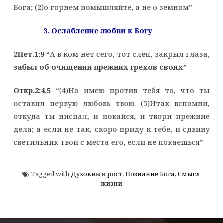
Бога; (2)о горнем помышляйте, а не о земном”
3. Ослабление любви к Богу
2Пет.1:9
“А в ком нет сего, тот слеп, закрыл глаза,
забыл об очищении прежних грехов своих
”
Откр.2:4,5
“(4)Но имею против тебя то, что ты
оставил первую любовь твою. (5)Итак вспомни,
откуда ты ниспал, и покайся, и твори прежние
дела; а если не так, скоро приду к тебе, и сдвину
светильник твой с места его, если не покаешься”
Tagged with
Духовный рост
,
Познание Бога
,
Смысл
жизни