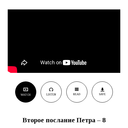
5
READ
SAVE
LISTEN
WATCH
Второе послание Петра – 8