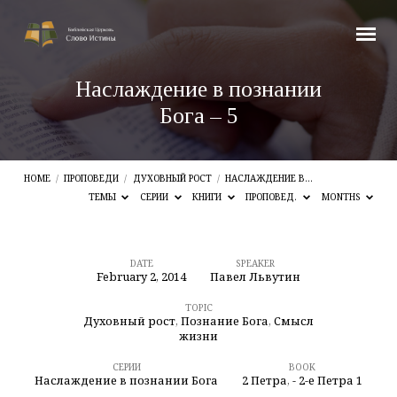
Наслаждение в познании
Бога – 5
HOME
/
ПРОПОВЕДИ
/
ДУХОВНЫЙ РОСТ
/
НАСЛАЖДЕНИЕ В…
ТЕМЫ
СЕРИИ
КНИГИ
ПРОПОВЕД.
MONTHS
DATE
SPEAKER
February 2, 2014
Павел Львутин
Наслаждение
в
TOPIC
Духовный рост
,
Познание Бога
,
Смысл
познании
жизни
Бога
СЕРИИ
BOOK
Наслаждение в познании Бога
2 Петра
,
- 2-е Петра 1
–