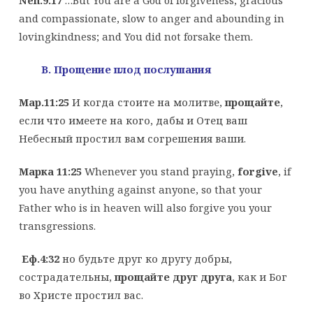
Neh.9:17
…But You are a God of forgiveness, gracious
and compassionate, slow to anger and abounding in
lovingkindness; and You did not forsake them.
B
. Прощение плод послушания
Мар.11:25
И когда стоите на молитве,
прощайте
,
если что имеете на кого, дабы и Отец ваш
Небесный простил вам согрешения ваши.
Марка 11:25
Whenever you stand praying,
forgive
, if
you have anything against anyone, so that your
Father who is in heaven will also forgive you your
transgressions.
Еф.4:32
но будьте друг ко другу добры,
сострадательны,
прощайте друг друга
, как и Бог
во Христе простил вас.