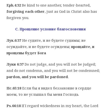
Eph.4:32
Be kind to one another, tender-hearted,
forgiving each other
, just as God in Christ also has
forgiven you.
C
. Прощение условие благословения
Лук.6:37
Не судите, и не будете судимы; не
осуждайте, и не будете осуждены;
прощайте, и
прощены будет Бога
Луки 6:37
Do not judge, and you will not be judged;
and do not condemn, and you will not be condemned;
pardon, and you will be pardoned
.
Пс.65:18
Если бы я видел беззаконие в сердце
моем, то не услышал бы меня Господь.
Ps.66:18
If I regard wickedness in my heart, the Lord