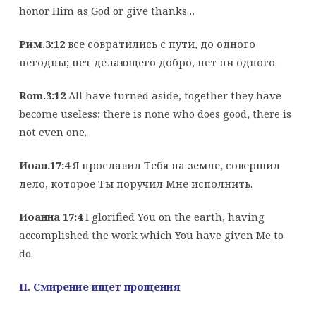
honor Him as God or give thanks…
Рим.3:12
все совратились с пути, до одного
негодны; нет делающего добро, нет ни одного.
Rom.3:12
All have turned aside, together they have
become useless; there is none who does good, there is
not even one.
Иоан.17:4
Я прославил Тебя на земле, совершил
дело, которое Ты поручил Мне исполнить.
Иоанна 17:4
I glorified You on the earth, having
accomplished the work which You have given Me to
do.
II
. Смирение ищет прощения