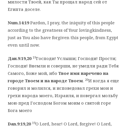
милости Твоей, как Ты прощал народ сей от
Египта доселе.
Num.14:19
Pardon, I pray, the iniquity of this people
according to the greatness of Your lovingkindness,
just as You also have forgiven this people, from Egypt
even until now.
19
Дан.9:19,20
Господи! Услыши; Господи! Прости;
Господи! Внемли и соверши, не умедли ради Тебя
Самого, Боже мой, ибо
Твое имя наречено на
20
городе Твоем и на народе Твоем
.
И когда я еще
говорил и молился, и исповедовал грехи мои и
грехи народа моего, Израиля, и повергал мольбу
мою пред Господом Богом моим о святой горе
Бога моего
19
Dan.9:19,20
O Lord, hear! O Lord, forgive! O Lord,