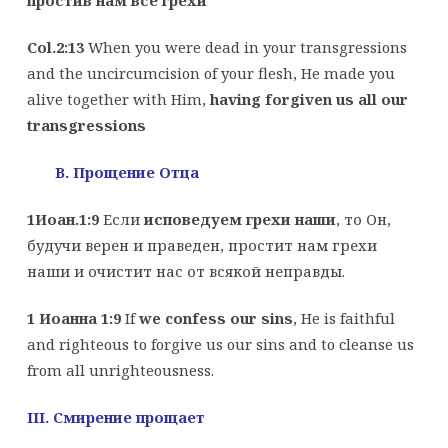
простив нам все грехи
Col.2:13
When you were dead in your transgressions
and the uncircumcision of your flesh, He made you
alive together with Him,
having forgiven us all our
transgressions
B
. Прощение Отца
1Иоан.1:9
Если
исповедуем грехи наши
, то Он,
будучи верен и праведен, простит нам грехи
наши и очистит нас от всякой неправды.
1 Иоанна 1:9
If
we confess our sins
, He is faithful
and righteous to forgive us our sins and to cleanse us
from all unrighteousness.
III
. Смирение прощает