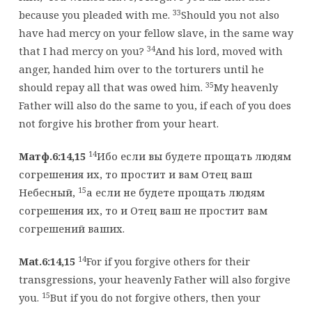
33
because you pleaded with me.
Should you not also
have had mercy on your fellow slave, in the same way
34
that I had mercy on you?
And his lord, moved with
anger, handed him over to the torturers until he
35
should repay all that was owed him.
My heavenly
Father will also do the same to you, if each of you does
not forgive his brother from your heart.
14
Матф.6:14,15
Ибо если вы будете прощать людям
согрешения их, то простит и вам Отец ваш
15
Небесный,
а если не будете прощать людям
согрешения их, то и Отец ваш не простит вам
согрешений ваших.
14
Mat.6:14,15
For if you forgive others for their
transgressions, your heavenly Father will also forgive
15
you.
But if you do not forgive others, then your