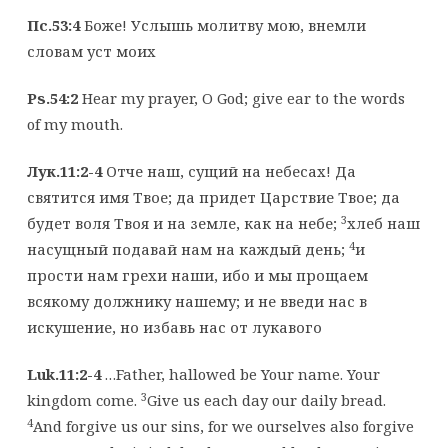
Пс.53:4
Боже! Услышь молитву мою, внемли
словам уст моих
Ps.54:2
Hear my prayer, O God; give ear to the words
of my mouth.
Лук.11:2-4
Отче наш, сущий на небесах! Да
святится имя Твое; да придет Царствие Твое; да
3
будет воля Твоя и на земле, как на небе;
хлеб наш
4
насущный подавай нам на каждый день;
и
прости нам грехи наши, ибо и мы прощаем
всякому должнику нашему; и не введи нас в
искушение, но избавь нас от лукавого
Luk.11:2-4
…Father, hallowed be Your name. Your
3
kingdom come.
Give us each day our daily bread.
4
And forgive us our sins, for we ourselves also forgive