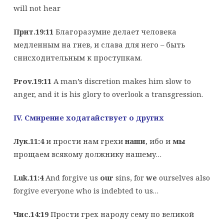
will not hear
Прит.19:11
Благоразумие делает человека
медленным на гнев, и слава для него – быть
снисходительным к проступкам.
Prov.19:11
A man’s discretion makes him slow to
anger, and it is his glory to overlook a transgression.
IV
. Смирение ходатайствует о других
Лук.11:4
и прости нам грехи
наши
, ибо и
мы
прощаем всякому должнику нашему…
Luk.11:4
And forgive us
our
sins, for
we
ourselves also
forgive everyone who is indebted to us…
Чис.14:19
Прости грех народу сему по великой