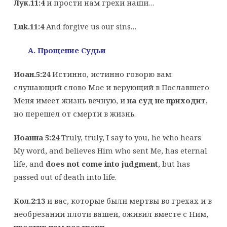
Лук.11:4
и прости нам грехи наши…
Luk.11:4
And forgive us our sins…
A
. Прощение Судьи
Иоан.5:24
Истинно, истинно говорю вам:
слушающий слово Мое и верующий в Пославшего
Меня имеет жизнь вечную, и
на суд не приходит
,
но перешел от смерти в жизнь.
Иоанна 5:24
Truly, truly, I say to you, he who hears
My word, and believes Him who sent Me, has eternal
life, and
does not come into judgment
, but has
passed out of death into life.
Кол.2:13
и вас, которые были мертвы во грехах и в
необрезании плоти вашей, оживил вместе с Ним,