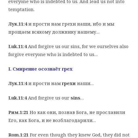
everyone who is indebted to us. And lead us not into
temptation.
Лук.11:4
и прости нам грехи наши, ибо и мы
прощаем всякому должнику нашему…
Luk.11:4
And forgive us our sins, for we ourselves also
forgive everyone who is indebted to us…
I
. Смирение осознаёт грех
Лук.11:4
и прости нам
грехи
наши…
Luk.11:4
And forgive us our
sins
…
Рим.1:21
Но как они, познав Бога, не прославили
Его, как Бога, и не возблагодарили…
Rom.1:21
For even though they knew God, they did not