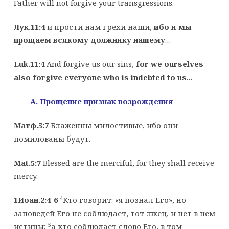
Father will not forgive your transgressions.
Лук.11:4
и прости нам грехи наши,
ибо и мы
прощаем всякому должнику нашему
…
Luk.11:4
And forgive us our sins,
for we ourselves
also forgive everyone who is indebted to us
…
A
. Прощение признак возрождения
Матф.5:7
Блаженны милостивые, ибо они
помилованы будут.
Mat.5:7
Blessed are the merciful, for they shall receive
mercy.
4
1Иоан.2:4-6
Кто говорит: «я познал Его», но
заповедей Его не соблюдает, тот лжец, и нет в нем
5
истины;
а кто соблюдает слово Его, в том