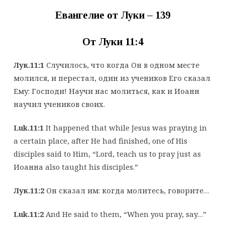
Евангелие от Луки – 139
От Луки 11:4
Лук.11:1
Случилось, что когда Он в одном месте
молился, и перестал, один из учеников Его сказал
Ему: Господи! Научи нас молиться, как и Иоанн
научил учеников своих.
Luk.11:1
It happened that while Jesus was praying in
a certain place, after He had finished, one of His
disciples said to Him, “Lord, teach us to pray just as
Иоанна also taught his disciples.”
Лук.11:2
Он сказал им: когда молитесь, говорите…
Luk.11:2
And He said to them, “When you pray, say…”