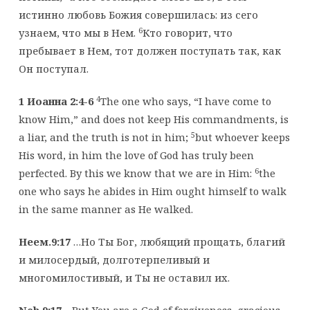
истинно любовь Божия совершилась: из сего
6
узнаем, что мы в Нем.
Кто говорит, что
пребывает в Нем, тот должен поступать так, как
Он поступал.
4
1 Иоанна 2:4-6
The one who says, “I have come to
know Him,” and does not keep His commandments, is
5
a liar, and the truth is not in him;
but whoever keeps
His word, in him the love of God has truly been
6
perfected. By this we know that we are in Him:
the
one who says he abides in Him ought himself to walk
in the same manner as He walked.
Неем.9:17
…Но Ты Бог, любящий прощать, благий
и милосердый, долготерпеливый и
многомилостивый, и Ты не оставил их.