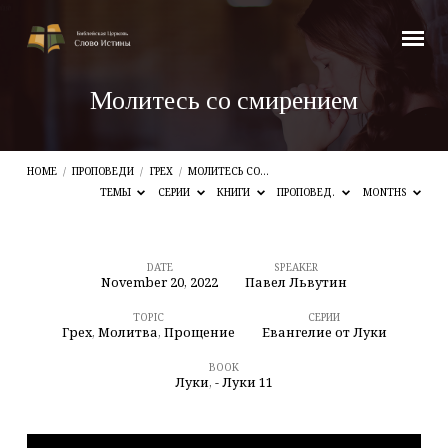
Молитесь со смирением
HOME
/
ПРОПОВЕДИ
/
ГРЕХ
/
МОЛИТЕСЬ СО…
ТЕМЫ
СЕРИИ
КНИГИ
ПРОПОВЕД.
MONTHS
DATE
SPEAKER
November 20, 2022
Павел Львутин
Молитесь
со
TOPIC
СЕРИИ
Грех
,
Молитва
,
Прощение
Евангелие от Луки
смирением
BOOK
Луки
,
- Луки 11