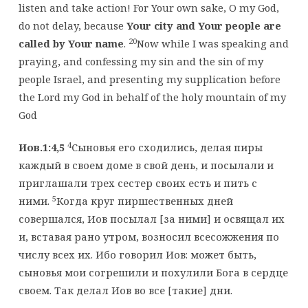
listen and take action! For Your own sake, O my God,
do not delay, because
Your city and Your people are
20
called by Your name
.
Now while I was speaking and
praying, and confessing my sin and the sin of my
people Israel, and presenting my supplication before
the Lord my God in behalf of the holy mountain of my
God
4
Иов.1:4,5
Сыновья его сходились, делая пиры
каждый в своем доме в свой день, и посылали и
приглашали трех сестер своих есть и пить с
5
ними.
Когда круг пиршественных дней
совершался, Иов посылал [за ними] и освящал их
и, вставая рано утром, возносил всесожжения по
числу всех их. Ибо говорил Иов: может быть,
сыновья мои согрешили и похулили Бога в сердце
своем. Так делал Иов во все [такие] дни.