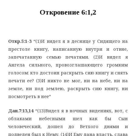
Откровение 6:1,2
Откр.5:1-3
“(1)И видел я в деснице у Сидящего на
престоле книгу, написанную внутри и отвне,
запечатанную семью печатями. (2)И видел я
Ангела сильного, провозглашающего громким
голосом: кто достоин раскрыть сию книгу и снять
печати ее? (3)И никто не мог, ни на небе, ни на
земле, ни под землею, раскрыть сию книгу, ни
посмотреть в нее”
Дан.7:13,14
“(13)Видел я в ночных видениях, вот, с
облаками небесными шел как бы Сын
человеческий, дошел до Ветхого днями и
подведен был к Нему. (14)И Ему дана власть, слава