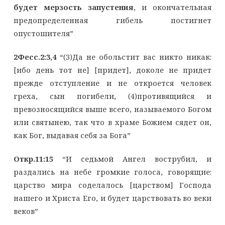
будет мерзость запустения
, и окончательная
предопределенная гибель постигнет
опустошителя”
2Фесс.2:3,4
“(3)Да не обольстит вас никто никак:
[ибо день тот не] [придет], доколе не придет
прежде отступление и не откроется человек
греха, сын погибели, (4)противящийся и
превозносящийся выше всего, называемого Богом
или святынею, так что в храме Божием сядет он,
как Бог, выдавая себя за Бога”
Откр.11:15
“И седьмой Ангел вострубил, и
раздались на небе громкие голоса, говорящие:
царство мира соделалось [царством] Господа
нашего и Христа Его, и будет царствовать во веки
веков”