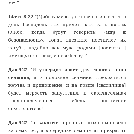
меч”
1Фесс.5:2,3
“(2)ибо сами вы достоверно знаете, что
день Господень так придет, как тать ночью.
(3)Ибо, когда будут говорить: «
мир и
безопасность
», тогда внезапно постигнет их
пагуба, подобно как мука родами [постигает]
имеющую во чреве, и не избегнут”
Дан.9:27
“
И утвердит завет для многих одна
седмина
, а в половине седмины прекратится
жертва и приношение, и на крыле [святилища]
будет мерзость запустения, и окончательная
предопределенная гибель постигнет
опустошителя”
Дан.9:27
“Он заключит прочный союз со многими
на семь лет, и в середине семилетия прекратит