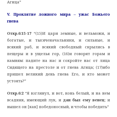
Агнца”
V
. Проклятие ложного мира – ужас Божьего
гнева
Откр.6:15-17
“(15)И цари земные, и вельможи, и
богатые, и тысяченачальники, и сильные, и
всякий раб, и всякий свободный скрылись в
пещеры и в ущелья гор, (16)и говорят горам и
камням: падите на нас и сокройте нас от лица
Сидящего на престоле и от гнева Агнца; (17)ибо
пришел великий день гнева Его, и кто может
устоять?”
Откр.6:2
“Я взглянул, и вот, конь белый, и на нем
всадник, имеющий лук, и
дан был ему венец
; и
вышел он [как] победоносный, и чтобы победить”