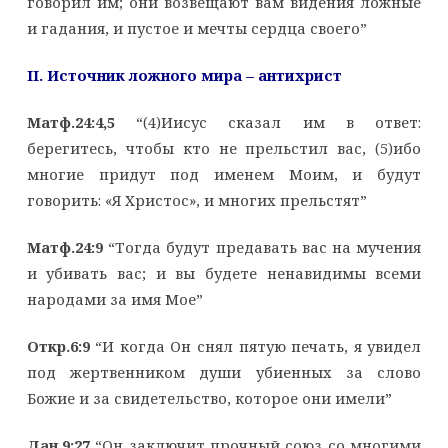
говорил им; они возвещают вам видения ложные
и гадания, и пустое и мечты сердца своего”
II
. Источник ложного мира – антихрист
Матф.24:4,5
“(4)Иисус сказал им в ответ:
берегитесь, чтобы кто не прельстил вас, (5)ибо
многие придут под именем Моим, и будут
говорить: «Я Христос», и многих прельстят”
Матф.24:9
“Тогда будут предавать вас на мучения
и убивать вас; и вы будете ненавидимы всеми
народами за имя Мое”
Откр.6:9
“И когда Он снял пятую печать, я увидел
под жертвенником души убиенных за слово
Божие и за свидетельство, которое они имели”
Дан.9:27
“Он заключит прочный союз со многими