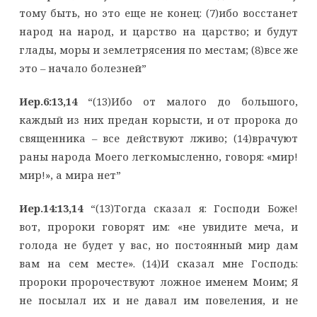
тому быть, но это еще не конец: (7)ибо восстанет
народ на народ, и царство на царство; и будут
глады, моры и землетрясения по местам; (8)все же
это – начало болезней”
Иер.6:13,14
“(13)Ибо от малого до большого,
каждый из них предан корысти, и от пророка до
священника – все действуют лживо; (14)врачуют
раны народа Моего легкомысленно, говоря: «мир!
мир!», а мира нет”
Иер.14:13,14
“(13)Тогда сказал я: Господи Боже!
вот, пророки говорят им: «не увидите меча, и
голода не будет у вас, но постоянный мир дам
вам на сем месте». (14)И сказал мне Господь:
пророки пророчествуют ложное именем Моим; Я
не посылал их и не давал им повеления, и не