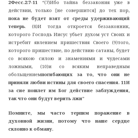
2Фесс.2:7-11
“(7)Ибо тайна беззакония уже в
действии, только [не совершится] до тех пор,
пока не будет взят от среды удерживающий
теперь
. (8)И тогда откроется беззаконник,
которого Господь Иисус убьет духом уст Своих и
истребит явлением пришествия Своего (9)того,
которого пришествие, по действию сатаны, будет
со всякою силою и знамениями и чудесами
ложными, (10)и со всяким неправедным
обольщением
погибающих за то, что они не
приняли любви истины для своего спасения. 11И
за сие пошлет им Бог действие заблуждения,
так что они будут верить лжи
”
Помните, мы часто терпим поражение в
духовной жизни,
потому что наше сердце
склонно к обману.