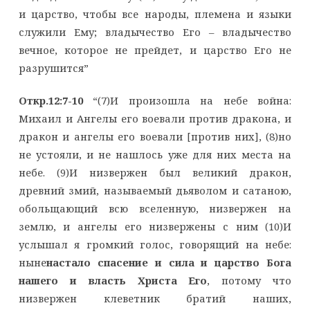
и царство, чтобы все народы, племена и языки
служили Ему; владычество Его – владычество
вечное, которое не прейдет, и царство Его не
разрушится”
Откр.12:7-10
“(7)И произошла на небе война:
Михаил и Ангелы его воевали против дракона, и
дракон и ангелы его воевали [против них], (8)но
не устояли, и не нашлось уже для них места на
небе. (9)И низвержен был великий дракон,
древний змий, называемый дьяволом и сатаною,
обольщающий всю вселенную, низвержен на
землю, и ангелы его низвержены с ним (10)И
услышал я громкий голос, говорящий на небе:
ныне
настало спасение и сила и царство Бога
нашего и власть Христа Его
, потому что
низвержен клеветник братий наших,