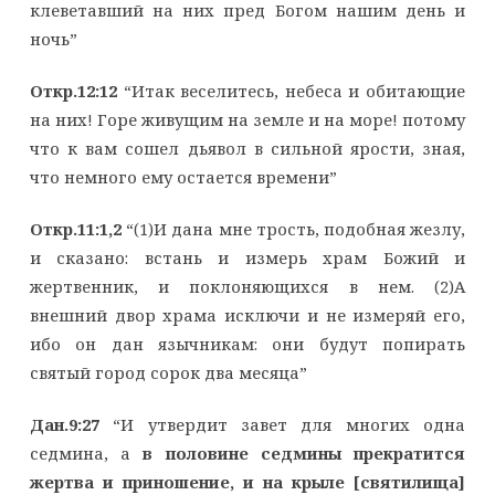
клеветавший на них пред Богом нашим день и
ночь”
Откр.12:12
“Итак веселитесь, небеса и обитающие
на них! Горе живущим на земле и на море! потому
что к вам сошел дьявол в сильной ярости, зная,
что немного ему остается времени”
Откр.11:1,2
“(1)И дана мне трость, подобная жезлу,
и сказано: встань и измерь храм Божий и
жертвенник, и поклоняющихся в нем. (2)А
внешний двор храма исключи и не измеряй его,
ибо он дан язычникам: они будут попирать
святый город сорок два месяца”
Дан.9:27
“И утвердит завет для многих одна
седмина, а
в половине седмины прекратится
жертва и приношение, и на крыле [святилища]