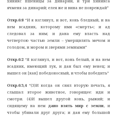
хиникс пшеницы за динарий, и три хиникса
ячменя за динарий; елея же и вина не повреждай”
Откр.6:8
“И я взглянул, и вот, конь бледный, и на
нем всадник, которому имя «смерть»; и ад
следовал за ним; и дана ему власть над
четвертою частью земли – умерщвлять мечом и
голодом, и мором и зверями земными”
Откр.6:2
“Я взглянул, и вот, конь белый, и на нем
всадник, имеющий лук, и дан был ему венец; и
вышел он [как] победоносный, и чтобы победить”
Откр.6:3,4
“(3)И когда он снял вторую печать, я
слышал второе животное, говорящее: иди и
смотри. (4)И вышел другой конь, рыжий; и
сидящему на нем
дано взять мир с земли
, и
чтобы убивали друг друга; и дан ему большой