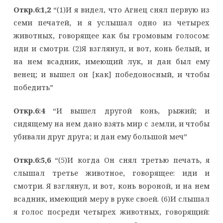
Откр.6:1,2
“(1)И я видел, что Агнец снял первую из
семи печатей, и я услышал одно из четырех
животных, говорящее как бы громовым голосом:
иди и смотри. (2)Я взглянул, и вот, конь белый, и
на нем всадник, имеющий лук, и дан был ему
венец; и вышел он [как] победоносный, и чтобы
победить”
Откр.6:4
“И вышел другой конь, рыжий; и
сидящему на нем дано взять мир с земли, и чтобы
убивали друг друга; и дан ему большой меч”
Откр.6:5,6
“(5)И когда Он снял третью печать, я
слышал третье животное, говорящее: иди и
смотри. Я взглянул, и вот, конь вороной, и на нем
всадник, имеющий меру в руке своей. (6)И слышал
я голос посреди четырех животных, говорящий: