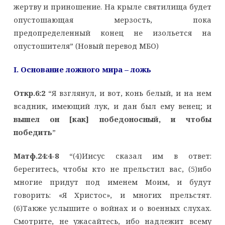
жертву и приношение. На крыле святилища будет
опустошающая мерзость, пока
предопределенный конец не изольется на
опустошителя” (Новый перевод МБО)
I
. Основание ложного мира – ложь
Откр.6:2
“Я взглянул, и вот, конь белый, и на нем
всадник, имеющий лук, и дан был ему венец; и
вышел он [как] победоносный, и чтобы
победить
”
Матф.24:4-8
“(4)Иисус сказал им в ответ:
берегитесь, чтобы кто не прельстил вас, (5)ибо
многие придут под именем Моим, и будут
говорить: «Я Христос», и многих прельстят.
(6)Также услышите о войнах и о военных слухах.
Смотрите, не ужасайтесь, ибо надлежит всему