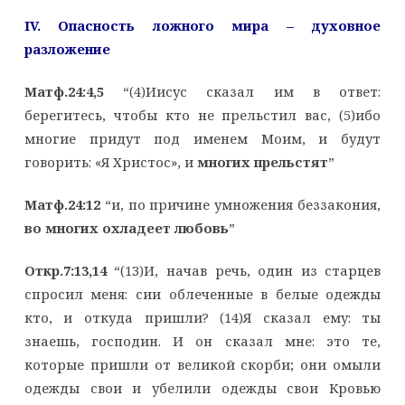
IV
. Опасность ложного мира – духовное
разложение
Матф.24:4,5
“(4)Иисус сказал им в ответ:
берегитесь, чтобы кто не прельстил вас, (5)ибо
многие придут под именем Моим, и будут
говорить: «Я Христос», и
многих прельстят
”
Матф.24:12
“и, по причине умножения беззакония,
во многих охладеет любовь
”
Откр.7:13,14
“(13)И, начав речь, один из старцев
спросил меня: сии облеченные в белые одежды
кто, и откуда пришли? (14)Я сказал ему: ты
знаешь, господин. И он сказал мне: это те,
которые пришли от великой скорби; они омыли
одежды свои и убелили одежды свои Кровью