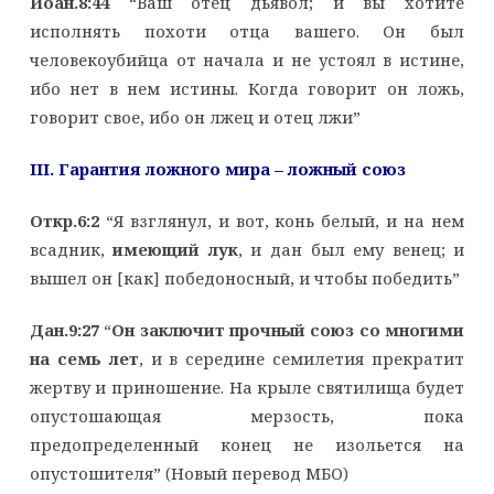
Иоан.8:44
“Ваш отец дьявол; и вы хотите
исполнять похоти отца вашего. Он был
человекоубийца от начала и не устоял в истине,
ибо нет в нем истины. Когда говорит он ложь,
говорит свое, ибо он лжец и отец лжи”
III
. Гарантия ложного мира – ложный союз
Откр.6:2
“Я взглянул, и вот, конь белый, и на нем
всадник,
имеющий лук
, и дан был ему венец; и
вышел он [как] победоносный, и чтобы победить”
Дан.9:27
“
Он заключит прочный союз со многими
на семь лет
, и в середине семилетия прекратит
жертву и приношение. На крыле святилища будет
опустошающая мерзость, пока
предопределенный конец не изольется на
опустошителя” (Новый перевод МБО)