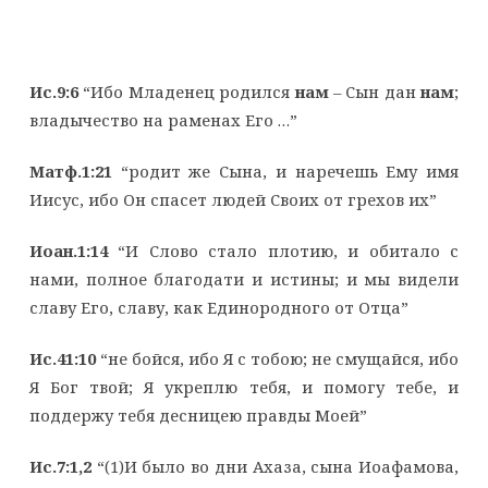
Ис.9:6
“Ибо Младенец родился
нам
– Сын дан
нам
;
владычество на раменах Его …”
Матф.1:21
“родит же Сына, и наречешь Ему имя
Иисус, ибо Он спасет людей Своих от грехов их”
Иоан.1:14
“И Слово стало плотию, и обитало с
нами, полное благодати и истины; и мы видели
славу Его, славу, как Единородного от Отца”
Ис.41:10
“не бойся, ибо Я с тобою; не смущайся, ибо
Я Бог твой; Я укреплю тебя, и помогу тебе, и
поддержу тебя десницею правды Моей”
Ис.7:1,2
“(1)И было во дни Ахаза, сына Иоафамова,