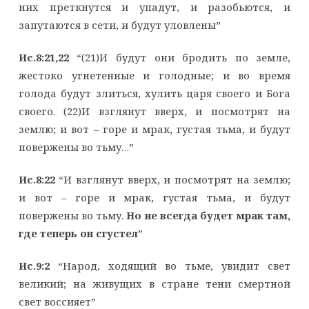
них преткнутся и упадут, и разобьются, и
запутаются в сети, и будут уловлены”
Ис.8:21,22
“(21)И будут они бродить по земле,
жестоко угнетенные и голодные; и во время
голода будут злиться, хулить царя своего и Бога
своего. (22)И взглянут вверх, и посмотрят на
землю; и вот – горе и мрак, густая тьма, и будут
повержены во тьму…”
Ис.8:22
“И взглянут вверх, и посмотрят на землю;
и вот – горе и мрак, густая тьма, и будут
повержены во тьму.
Но не всегда будет мрак там,
где теперь он сгустел
”
Ис.9:2
“Народ, ходящий во тьме, увидит свет
великий; на живущих в стране тени смертной
свет воссияет”