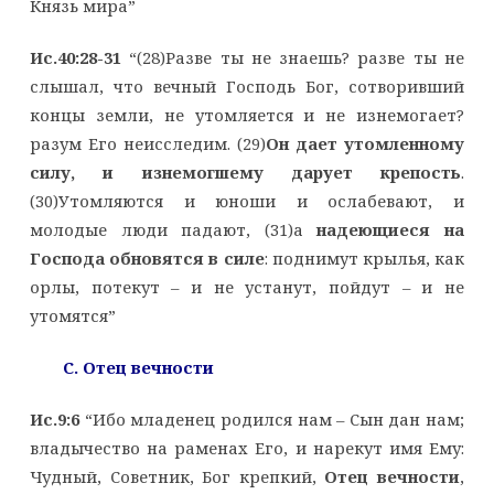
Князь мира”
Ис.40:28-31
“(28)Разве ты не знаешь? разве ты не
слышал, что вечный Господь Бог, сотворивший
концы земли, не утомляется и не изнемогает?
разум Его неисследим. (29)
Он дает утомленному
силу, и изнемогшему дарует крепость
.
(30)Утомляются и юноши и ослабевают, и
молодые люди падают, (31)а
надеющиеся на
Господа обновятся в силе
: поднимут крылья, как
орлы, потекут – и не устанут, пойдут – и не
утомятся”
C. Отец вечности
Ис.9:6
“Ибо младенец родился нам – Сын дан нам;
владычество на раменах Его, и нарекут имя Ему:
Чудный, Советник, Бог крепкий,
Отец вечности
,