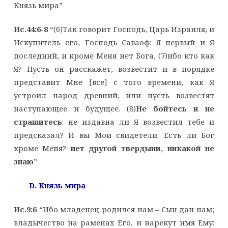
Князь мира”
Ис.44:6-8
“(6)Так говорит Господь, Царь Израиля, и
Искупитель его, Господь Саваоф: Я первый и Я
последний, и кроме Меня нет Бога, (7)ибо кто как
Я? Пусть он расскажет, возвестит и в порядке
представит Мне [все] с того времени, как Я
устроил народ древний, или пусть возвестят
наступающее и будущее. (8)
Не бойтесь и не
страшитесь
: не издавна ли Я возвестил тебе и
предсказал? И вы Мои свидетели. Есть ли Бог
кроме Меня?
нет другой твердыни, никакой не
знаю
”
D. Князь мира
Ис.9:6
“Ибо младенец родился нам – Сын дан нам;
владычество на раменах Его, и нарекут имя Ему: