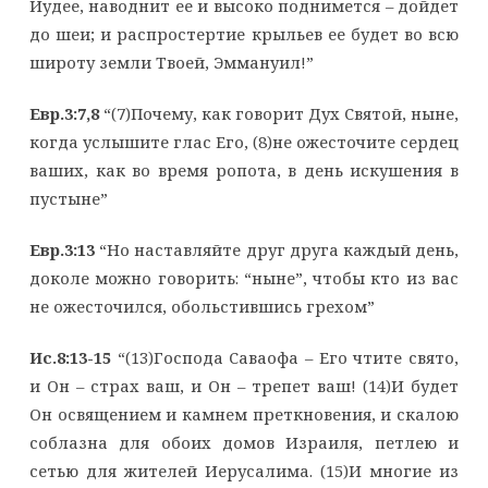
Иудее, наводнит ее и высоко поднимется – дойдет
до шеи; и распростертие крыльев ее будет во всю
широту земли Твоей, Эммануил!”
Евр.3:7,8
“(7)Почему, как говорит Дух Святой, ныне,
когда услышите глас Его, (8)не ожесточите сердец
ваших, как во время ропота, в день искушения в
пустыне”
Евр.3:13
“Но наставляйте друг друга каждый день,
доколе можно говорить: “ныне”, чтобы кто из вас
не ожесточился, обольстившись грехом”
Ис.8:13-15
“(13)Господа Саваофа – Его чтите свято,
и Он – страх ваш, и Он – трепет ваш! (14)И будет
Он освящением и камнем преткновения, и скалою
соблазна для обоих домов Израиля, петлею и
сетью для жителей Иерусалима. (15)И многие из