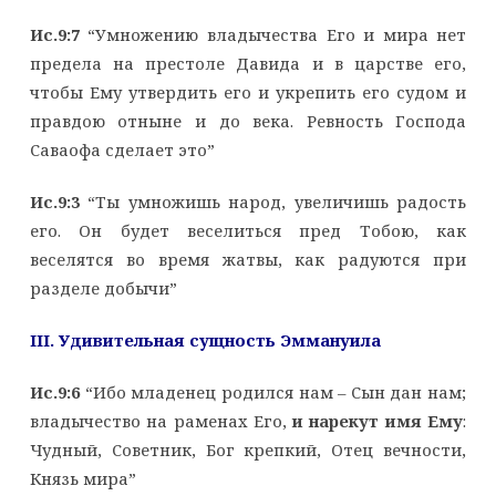
Ис.9:7
“Умножению владычества Его и мира нет
предела на престоле Давида и в царстве его,
чтобы Ему утвердить его и укрепить его судом и
правдою отныне и до века. Ревность Господа
Саваофа сделает это”
Ис.9:3
“Ты умножишь народ, увеличишь радость
его. Он будет веселиться пред Тобою, как
веселятся во время жатвы, как радуются при
разделе добычи”
III. Удивительная сущность Эммануила
Ис.9:6
“Ибо младенец родился нам – Сын дан нам;
владычество на раменах Его,
и нарекут имя Ему
:
Чудный, Советник, Бог крепкий, Отец вечности,
Князь мира”