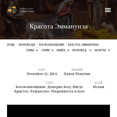
Красота Эммануила
HOME
/
ПРОПОВЕДИ
/
БОГОВОПЛОЩЕНИЕ
/
КРАСОТА ЭММАНУИЛА
ТЕМЫ
СЕРИИ
КНИГИ
ПРОПОВЕД.
MONTHS
DATE
SPEAKER
December 21, 2014
Павел Львутин
Красота
Эммануила
TOPIC
BOOK
Боговоплощение
,
Доверие Богу
,
Иисус
Исаия
Христос
,
Рождество
,
Уверенность в Боге