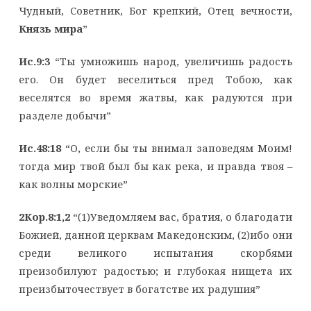
Чудный, Советник, Бог крепкий, Отец вечности,
Князь мира
”
Ис.9:3
“Ты умножишь народ, увеличишь радость
его. Он будет веселиться пред Тобою, как
веселятся во время жатвы, как радуются при
разделе добычи”
Ис.48:18
“О, если бы ты внимал заповедям Моим!
тогда мир твой был бы как река, и правда твоя –
как волны морские”
2Кор.8:1,2
“(1)Уведомляем вас, братия, о благодати
Божией, данной церквам Македонским, (2)ибо они
среди великого испытания скорбями
преизобилуют радостью; и глубокая нищета их
преизбыточествует в богатстве их радушия”