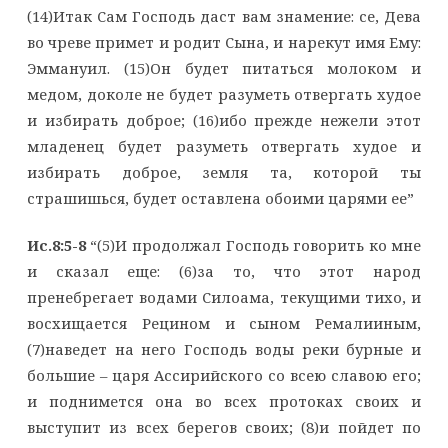
(14)Итак Сам Господь даст вам знамение: се, Дева
во чреве примет и родит Сына, и нарекут имя Ему:
Эммануил. (15)Он будет питаться молоком и
медом, доколе не будет разуметь отвергать худое
и избирать доброе; (16)ибо прежде нежели этот
младенец будет разуметь отвергать худое и
избирать доброе, земля та, которой ты
страшишься, будет оставлена обоими царями ее”
Ис.8:5-8
“(5)И продолжал Господь говорить ко мне
и сказал еще: (6)за то, что этот народ
пренебрегает водами Силоама, текущими тихо, и
восхищается Рецином и сыном Ремалииным,
(7)наведет на него Господь воды реки бурные и
большие – царя Ассирийского со всею славою его;
и поднимется она во всех протоках своих и
выступит из всех берегов своих; (8)и пойдет по