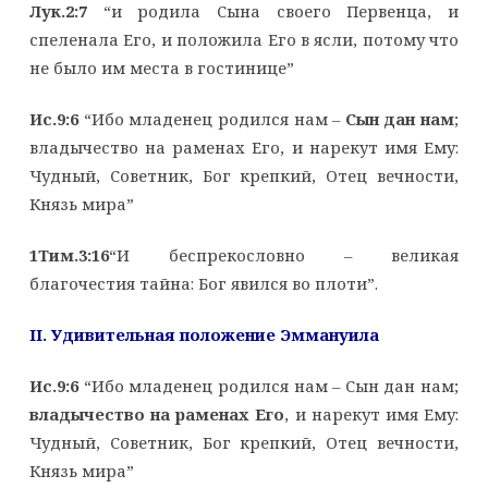
Лук.2:7
“и родила Сына своего Первенца, и
спеленала Его, и положила Его в ясли, потому что
не было им места в гостинице”
Ис.9:6
“Ибо младенец родился нам –
Сын дан нам
;
владычество на раменах Его, и нарекут имя Ему:
Чудный, Советник, Бог крепкий, Отец вечности,
Князь мира”
1Тим.3:16
“И беспрекословно – великая
благочестия тайна: Бог явился во плоти”.
II. Удивительная положение Эммануила
Ис.9:6
“Ибо младенец родился нам – Сын дан нам;
владычество на раменах Его
, и нарекут имя Ему:
Чудный, Советник, Бог крепкий, Отец вечности,
Князь мира”