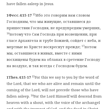
have fallen asleep in Jesus.
15
1Фесс.4:15-17
Ибо это говорим вам словом
Господним, что мы живущие, оставшиеся до
пришествия Господня, не предупредим умерших,
16
потому что Сам Господь при возвещении, при
гласе Архангела и трубе Божией, сойдет с неба, и
17
мертвые во Христе воскреснут прежде;
потом
мы, оставшиеся в живых, вместе с ними
восхищены будем на облаках в сретение Господу
на воздухе, и так всегда с Господом будем.
15
1Thes.4:15-17
For this we say to you by the word of
the Lord, that we who are alive and remain until the
coming of the Lord, will not precede those who have
16
fallen asleep.
For the Lord Himself will descend from
heaven with a shout, with the voice of the archangel
and with the trumpet of God, and the dead in Christ