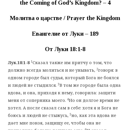
the Coming of God’s Kingdom? – 4
Молитва о царстве
/ Prayer the Kingdom
Евангелие от Луки – 1
89
От Луки
18:1-8
1
Лук.18:1-8
Сказал также им притчу о том, что
2
должно всегда молиться и не унывать,
говоря: в
одном городе был судья, который Бога не боялся
3
и людей не стыдился.
В том же городе была одна
вдова, и она, приходя к нему, говорила: защити
4
меня от соперника моего.
Но он долгое время не
хотел. А после сказал сам в себе: хотя я и Бога не
5
боюсь и людей не стыжусь,
но, как эта вдова не
дает мне покоя, защищу ее, чтобы она не
6