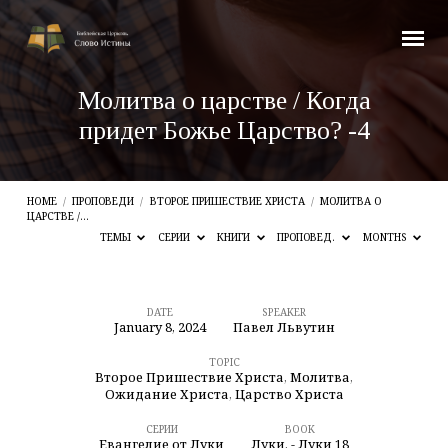
Молитва о царстве / Когда
придет Божье Царство? -4
HOME
/
ПРОПОВЕДИ
/
ВТОРОЕ ПРИШЕСТВИЕ ХРИСТА
/
МОЛИТВА О
ЦАРСТВЕ /…
ТЕМЫ
СЕРИИ
КНИГИ
ПРОПОВЕД.
MONTHS
DATE
SPEAKER
January 8, 2024
Павел Львутин
Молитва
о
TOPIC
Второе Пришествие Христа
,
Молитва
,
царстве
Ожидание Христа
,
Царство Христа
/
СЕРИИ
BOOK
Евангелие от Луки
Луки
,
- Луки 18