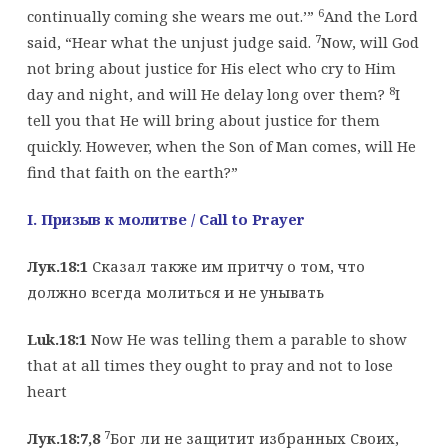
6
continually coming she wears me out.’”
And the Lord
7
said, “Hear what the unjust judge said.
Now, will God
not bring about justice for His elect who cry to Him
8
day and night, and will He delay long over them?
I
tell you that He will bring about justice for them
quickly. However, when the Son of Man comes, will He
find that faith on the earth?”
I. Призыв к молитве
/ Call to Prayer
Лук.18:1
Сказал также им притчу о том, что
должно всегда молиться и не унывать
Luk.18:1
Now He was telling them a parable to show
that at all times they ought to pray and not to lose
heart
7
Лук.18:7,8
Бог ли не защитит избранных Своих,