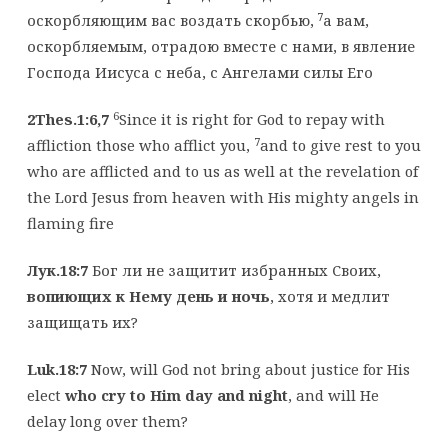
7
оскорбляющим вас воздать скорбью,
а вам,
оскорбляемым, отрадою вместе с нами, в явление
Господа Иисуса с неба, с Ангелами силы Его
6
2Thes.1:6,7
Since it is right for God to repay with
7
affliction those who afflict you,
and to give rest to you
who are afflicted and to us as well at the revelation of
the Lord Jesus from heaven with His mighty angels in
flaming fire
Лук.18:7
Бог ли не защитит избранных Своих,
вопиющих к Нему день и ночь
, хотя и медлит
защищать их?
Luk.18:7
Now, will God not bring about justice for His
elect
who cry to Him day and night
, and will He
delay long over them?