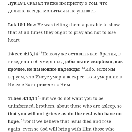
Лук.18:1
Сказал также им притчу о том, что
должно всегда молиться и не унывать
Luk.18:1
Now He was telling them a parable to show
that at all times they ought to pray and not to lose
heart
13
1Фесс.4:13,14
Не хочу же оставить вас, братия, в
неведении об умерших,
дабы вы не скорбели, как
14
прочие, не имеющие надежды
.
Ибо, если мы
веруем, что Иисус умер и воскрес, то и умерших в
Иисусе Бог приведет с Ним
13
1Thes.4:13,14
But we do not want you to be
uninformed, brothers, about those who are asleep, so
that you will not grieve as do the rest who have no
14
hope
.
For if we believe that Jesus died and rose
again, even so God will bring with Him those who