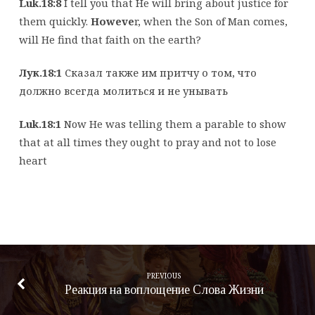
Luk.18:8
I tell you that He will bring about justice for
them quickly.
Howeve
r, when the Son of Man comes,
will He find that faith on the earth?
Лук.18:1
Сказал также им притчу о том, что
должно всегда молиться и не унывать
Luk.18:1
Now He was telling them a parable to show
that at all times they ought to pray and not to lose
heart
PREVIOUS
Реакция на воплощение Слова Жизни