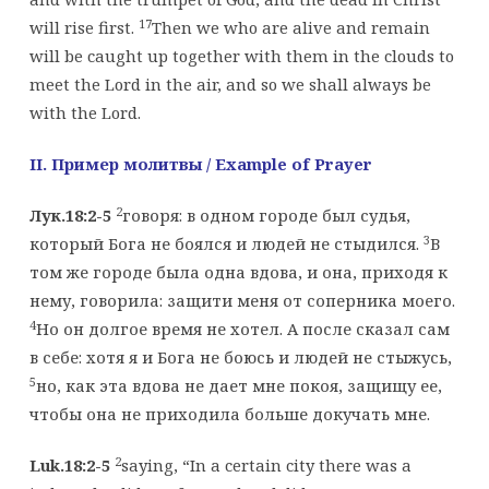
17
will rise first.
Then we who are alive and remain
will be caught up together with them in the clouds to
meet the Lord in the air, and so we shall always be
with the Lord.
II. Пример молитвы
/ Example of Prayer
2
Лук.18:2-5
говоря: в одном городе был судья,
3
который Бога не боялся и людей не стыдился.
В
том же городе была одна вдова, и она, приходя к
нему, говорила: защити меня от соперника моего.
4
Но он долгое время не хотел. А после сказал сам
в себе: хотя я и Бога не боюсь и людей не стыжусь,
5
но, как эта вдова не дает мне покоя, защищу ее,
чтобы она не приходила больше докучать мне.
2
Luk.18:2-5
saying, “In a certain city there was a