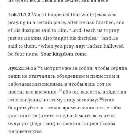
да будет воля Твоя и на земле, как на небе
1
Luk.11:1,2
And it happened that while Jesus was
praying in a certain place, after He had finished, one
of His disciples said to Him, “Lord, teach us to pray
2
just as Иоанна also taught his disciples.”
And He
said to them, “When you pray,
say
: ‘Father, hallowed
be Your name.
Your kingdom come
.
34
Лук.21:34-36
Смотрите же за собой, чтобы сердца
ваши не отягчались объедением и пьянством и
заботами житейскими, и чтобы день тот не
35
постиг вас внезапно,
ибо он, как сеть, найдет на
36
всех живущих по всему лицу земному;
итак
бодрствуйте на всякое время и молитесь, чтобы
удостоиться (иметь силу) избежать всех этих
будущих [бедствий] и предстать пред Сыном
Человеческим.