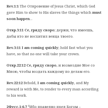
Rev.1:1
The Откровение of Jesus Christ, which God
gave Him to show to His slaves the things which
must
soon happen
…
Откр.3:11
Се, гряду скоро
; держи, что имеешь,
дабы кто не восхитил венца твоего.
Rev.3:11
I am coming quickly
; hold fast what you
have, so that no one will take your crown.
Откр.22:12
Се, гряду скоро
, и возмездие Мое со
Мною, чтобы воздать каждому по делам его.
Rev.22:12
Behold,
I am coming quickly
, and My
reward is with Me, to render to every man according
to his work.
6
2Фесс.1:6
,7
Ибо праведно пред Богом –