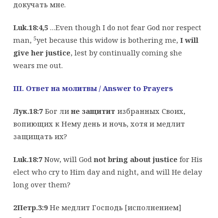
докучать мне.
Luk.18:4,5
…Even though I do not fear God nor respect
5
man,
yet because this widow is bothering me,
I will
give her justice
, lest by continually coming she
wears me out.
III.
Ответ на молитвы
/ Answer to Prayers
Лук.18:7
Бог ли
не защитит
избранных Своих,
вопиющих к Нему день и ночь, хотя и медлит
защищать их?
Luk.18:7
Now, will God
not bring about justice
for His
elect who cry to Him day and night, and will He delay
long over them?
2Петр.3:9
Не медлит Господь [исполнением]