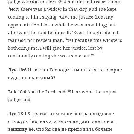
judge who did not fear God and did not respect man.
3
Now there was a widow in that city, and she kept
coming to him, saying, ‘Give me justice from my
4
opponent.’
And for a while he was unwilling; but
afterward he said to himself, ‘Even though I do not
5
fear God nor respect man,
yet because this widow is
bothering me, I will give her justice, lest by
continually coming she wears me out.’”
Лук.18:6
И сказал Господь: слышите, что говорит
судья неправедный?
Luk.18:6
And the Lord said, “Hear what the unjust
judge said.
Лук.18:4,5
… хотя я и Бога не боюсь и людей не
5
стыжусь,
но, как эта вдова не дает мне покоя,
защищу ее
, чтобы она не приходила больше