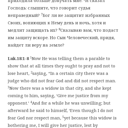
приходила больше докучать мне.
И сказал
Господь: слышите, что говорит судья
7
неправедный?
Бог ли не защитит избранных
Своих, вопиющих к Нему день и ночь, хотя и
8
медлит защищать их?
Сказываю вам, что подаст
им защиту вскоре. Но Сын Человеческий, придя,
найдет ли веру на земле?
1
Luk.18:1-8
Now He was telling them a parable to
show that at all times they ought to pray and not to
2
lose heart,
saying, “In a certain city there was a
judge who did not fear God and did not respect man.
3
Now there was a widow in that city, and she kept
coming to him, saying, ‘Give me justice from my
4
opponent.’
And for a while he was unwilling; but
afterward he said to himself, ‘Even though I do not
5
fear God nor respect man,
yet because this widow is
bothering me, I will give her justice, lest by