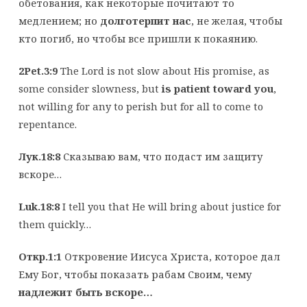
обетования, как некоторые почитают то
медлением; но
долготерпит нас
, не желая, чтобы
кто погиб, но чтобы все пришли к покаянию.
2Pet.3:9
The Lord is not slow about His promise, as
some consider slowness, but
is patient toward you
,
not willing for any to perish but for all to come to
repentance.
Лук.18:
8
Сказываю вам, что подаст им защиту
вскоре…
Luk.18:8
I tell you that He will bring about justice for
them quickly…
Откр.1:1
Откровение Иисуса Христа, которое дал
Ему Бог, чтобы показать рабам Своим, чему
надлежит быть вскоре…