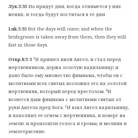
Лук.5:35
Но придут дни, когда отнимется у них
жених, и тогда будут поститься в те дни
Luk.5:35
But the days will come; and when the
bridegroom is taken away from them, then they will
fast in those days.
3
Откр.8:3-5
И пришел иной Ангел, и стал перед
жертвенником, держа золотую кадильницу; и
дано было ему множество фимиама, чтобы он с
молитвами всех святых возложил его на золотой
4
жертвенник, который перед престолом.
И
вознесся дым фимиама с молитвами святых от
5
руки Ангела пред Бога.
И взял Ангел кадильницу,
и наполнил ее огнем с жертвенника, и поверг на
землю: и произошли голоса и громы, и молнии и
землетрясение.