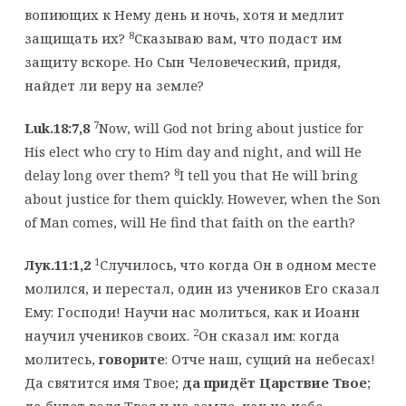
вопиющих к Нему день и ночь, хотя и медлит
8
защищать их?
Сказываю вам, что подаст им
защиту вскоре. Но Сын Человеческий, придя,
найдет ли веру на земле?
7
Luk.18:7,8
Now, will God not bring about justice for
His elect who cry to Him day and night, and will He
8
delay long over them?
I tell you that He will bring
about justice for them quickly. However, when the Son
of Man comes, will He find that faith on the earth?
1
Лук.11:1,2
Случилось, что когда Он в одном месте
молился, и перестал, один из учеников Его сказал
Ему: Господи! Научи нас молиться, как и Иоанн
2
научил учеников своих.
Он сказал им: когда
молитесь,
говорите
: Отче наш, сущий на небесах!
Да святится имя Твое;
да придёт Царствие Твое
;