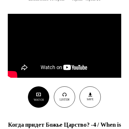
Когда
придет
Божье
Царство?
-4
SAVE
LISTEN
WATCH
Когда придет Божье Царство?
-4
/
When is