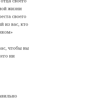
 отца своего
амой жизни
реста своего
й из вас, кто
ником»
вас, чтобы вы
чего ни
равильно