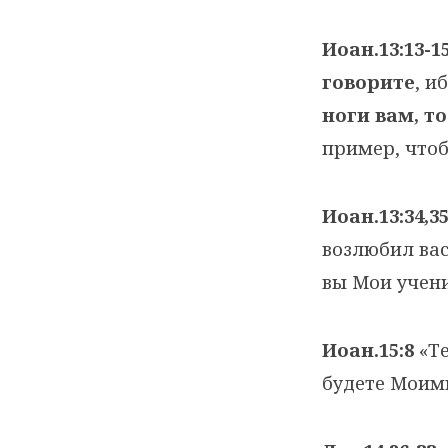
Иоан.13:13-1
говорите
, и
ноги вам, т
пример, чтоб
Иоан.13:34,3
возлюбил вас
вы Мои учени
Иоан.15:8
«Те
будете Моим