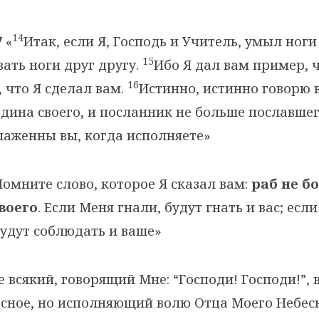
14
7
«
Итак, если Я, Господь и Учитель, умыл ноги
15
ать ноги друг другу.
Ибо Я дал вам пример, 
16
, что Я сделал вам.
Истинно, истинно говорю 
дина своего, и посланник не больше пославшег
блаженны вы, когда исполняете»
омните слово, которое Я сказал вам:
раб не б
воего
. Если Меня гнали, будут гнать и вас; есл
удут соблюдать и ваше»
 всякий, говорящий Мне: “Господи! Господи!”, 
есное, но исполняющий волю Отца Моего Небес