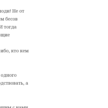
поди! Не от
м бесов
И тогда
ающие
ибо, кто кем
 одного
дствовать, а
явшим с нами