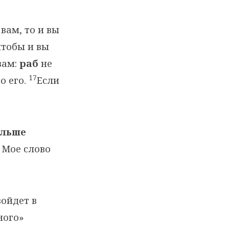
 вам, то и вы
чтобы и вы
вам:
раб
не
17
о его.
Если
ольше
и Мое слово
войдет в
ного»