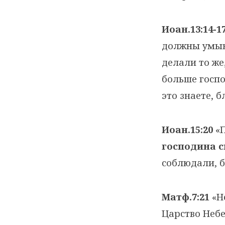
Иоан.13:14-1
должны умыв
делали то же
больше госпо
это знаете, 
Иоан.15:20
«П
господина с
соблюдали, б
Матф.7:21
«Не
Царство Неб