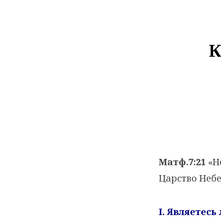
К
Матф.7:21
«Не
Царство Неб
I. Являетес