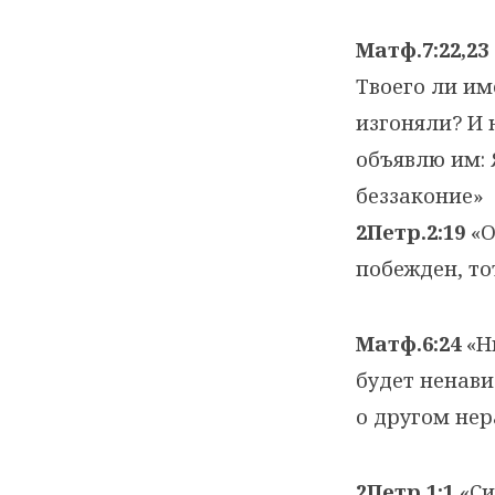
Матф.7:22,23
Твоего ли им
изгоняли? И 
объявлю им: 
беззаконие»
2Петр.2:19
«О
побежден, то
Матф.6:24
«Н
будет ненави
о другом нер
2Петр.1:1
«Си