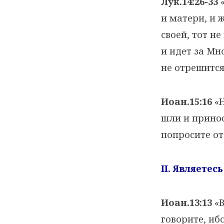
Лук.14:26-33
и матери, и 
своей, тот н
и идет за М
не отрешится
Иоан.15:16
«Н
шли и принос
попросите от
II
. Являетес
Иоан.13:13
«В
говорите, иб