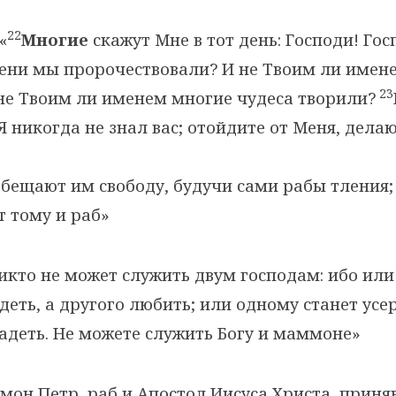
22
«
Многие
скажут Мне в тот день: Господи! Гос
ени мы пророчествовали? И не Твоим ли имене
23
не Твоим ли именем многие чудеса творили?
Я никогда не знал вас; отойдите от Меня, дел
бещают им свободу, будучи сами рабы тления; 
т тому и раб»
икто не может служить двум господам: ибо или
деть, а другого любить; или одному станет усер
адеть. Не можете служить Богу и маммоне»
мон Петр, раб и Апостол Иисуса Христа, прин