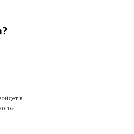
а?
войдет в
ного»