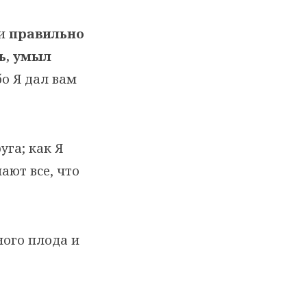
 и
правильно
ль, умыл
о Я дал вам
уга; как Я
ают все, что
ного плода и