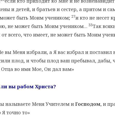
«
если кто приходит ко Мне и не возненавидит
жены и детей, и братьев и сестер, а притом и с
27
е может быть Моим учеником;
и кто не несет к
33
ною, не может быть Моим учеником…
Так всяки
 от всего, что имеет, не может быть Моим уче
е вы Меня избрали, а Я вас избрал и поставил 
или плод, и чтобы плод ваш пребывал, дабы, 
 Отца во имя Мое, Он дал вам»
ь ли вы рабом Христа?
ы называете Меня Учителем и
Господом
, и п
о Я точно то»