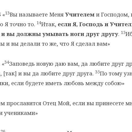
13
5
«
Вы называете Меня
Учителем
и Господом,
14
бо Я точно то.
Итак,
если Я, Господь и Учите
15
о и вы должны умывать ноги друг другу
.
Иб
ы и вы делали то же, что Я сделал вам»
34
5
«
Заповедь новую даю вам, да любите друг др
35
, [так] и вы да любите друг друга.
По тому узн
ки, если будете иметь любовь между собою»
м прославится Отец Мой, если вы принесете м
и учениками»
26