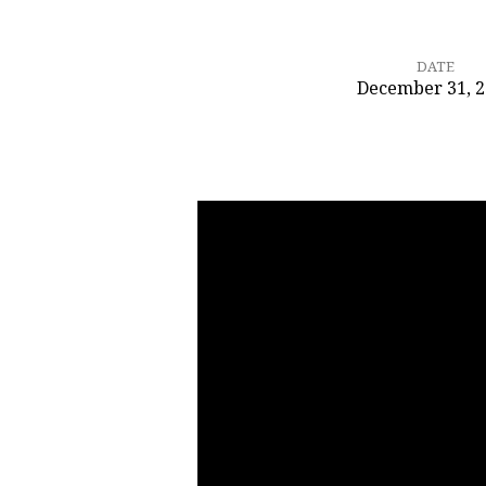
DATE
December 31, 
Кем
вы
являетесь
для
Христа?