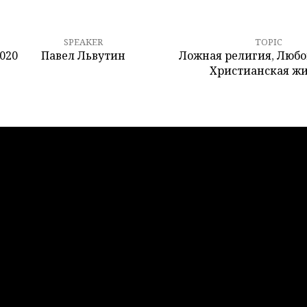
SPEAKER
TOPIC
2020
Павел Львутин
Ложная религия
,
Любо
Христианская ж