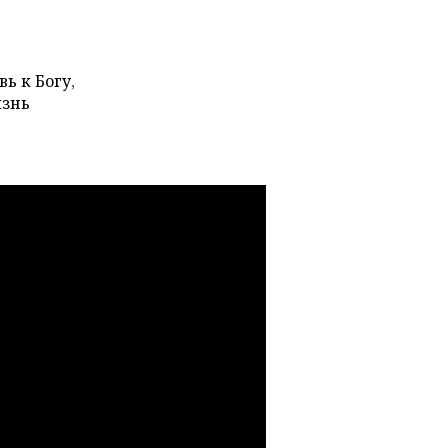
вь к Богу
,
изнь