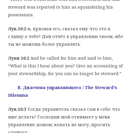
steward was reported to him as squandering his
possessions.
Лук.16:2
и, призвав его, сказал ему: что это я
слышу о тебе? Дай отчёт в управлении твоем, ибо
ты не можешь более управлять.
Луки 16:2
And he called for him and said to him,
“What is this I hear about you? Give an accounting of
your stewardship, for you can no longer be steward.”
B. Дилемма управляющего
/ The Steward’s
Dilemma
Лук.16:
3
Тогда управитель сказал сам в себе: что
мне делать? Господин мой отнимает у меня
управление домом; копать не могу, просить
стыжусь;