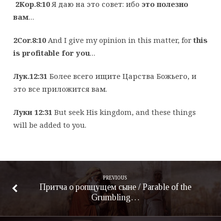
2Кор.8:10
Я даю на это совет: ибо
это полезно
вам
…
2Cor.8:10
And I give my opinion in this matter, for
this
is profitable for you
…
Лук.12:31
Более всего ищите Царства Божьего, и
это все приложится вам.
Луки 12:
31
But seek His kingdom, and these things
will be added to you.
PREVIOUS
Притча о ропщущем сыне / Parable of the
Grumbling…