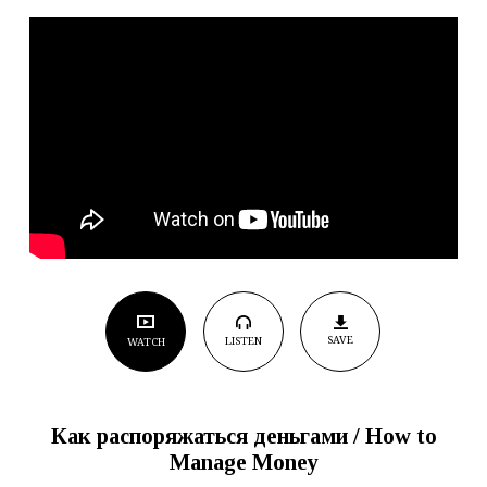
to
Manage
Money
SAVE
LISTEN
WATCH
Как распоряжаться деньгами
/ How to
Manage Money