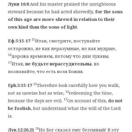
Луки 16:8
And his master praised the unrighteous
steward because he had acted shrewdly,
for the sons
of this age are more shrewd in relation to their
own kind than the sons of light
.
15
Еф.5:15-17
Итак, смотрите, поступайте
осторожно, не как неразумные, но как мудрые,
16
дорожа временем, потому что дни лукавы.
17
Итак,
не будьте нерассудительны
, но
познавайте, что есть воля Божия.
15
Eph.5:15-17
Therefore look carefully how you walk,
16
not as unwise but as wise,
redeeming the time,
17
because the days are evil.
On account of this,
do not
be foolish
, but understand what the will of the Lord
is.
20
Лук.12:20,21
Но Бог сказал ему: безумный! В эту