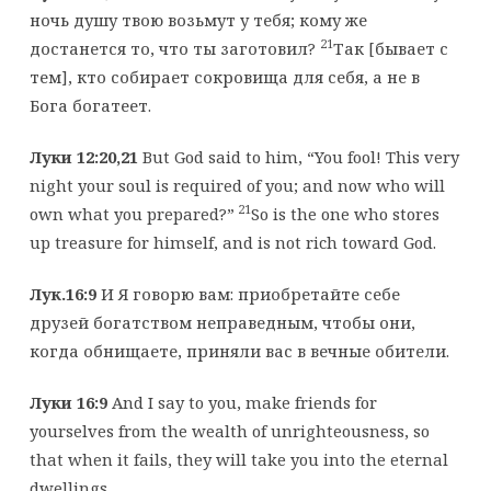
ночь душу твою возьмут у тебя; кому же
21
достанется то, что ты заготовил?
Так [бывает с
тем], кто собирает сокровища для себя, а не в
Бога богатеет.
Луки 12:20,21
But God said to him, “You fool! This very
night your soul is required of you; and now who will
21
own what you prepared?”
So is the one who stores
up treasure for himself, and is not rich toward God.
Лук.16:9
И Я говорю вам: приобретайте себе
друзей богатством неправедным, чтобы они,
когда обнищаете, приняли вас в вечные обители.
Луки 16:9
And I say to you, make friends for
yourselves from the wealth of unrighteousness, so
that when it fails, they will take you into the eternal
dwellings.