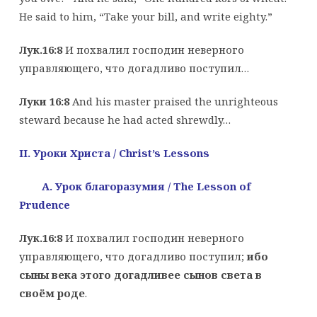
He said to him, “Take your bill, and write eighty.”
Лук.16:8
И похвалил господин неверного
управляющего, что догадливо поступил…
Луки 16:8
And his master praised the unrighteous
steward because he had acted shrewdly…
II. Уроки Христа
/
Christ’s Lessons
A. Урок благоразумия
/ The Lesson of
Prudence
Лук.16:8
И похвалил господин неверного
управляющего, что догадливо поступил;
ибо
сыны века этого догадливее сынов света в
своём роде
.