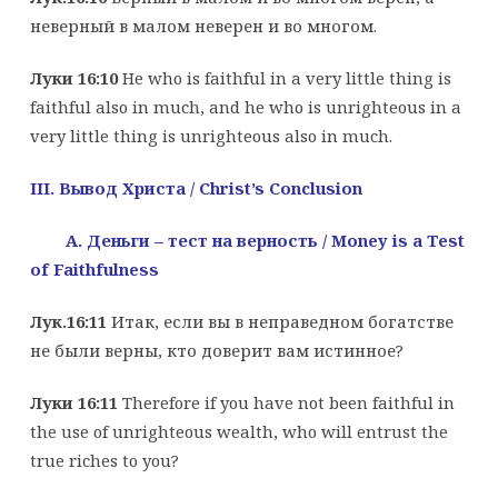
неверный в малом неверен и во многом.
Луки 16:10
He who is faithful in a very little thing is
faithful also in much, and he who is unrighteous in a
very little thing is unrighteous also in much.
III.
Вывод Христа
/
Christ’s Conclusion
A. Деньги – тест на верность
/ Money is a Test
of Faithfulness
Лук.16:11
Итак, если вы в неправедном богатстве
не были верны, кто доверит вам истинное?
Луки 16:11
Therefore if you have not been faithful in
the use of unrighteous wealth, who will entrust the
true riches to you?