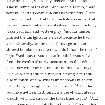
‘How much do you owe my master?’
And he said,
‘One hundred baths of oil.’ And he said to him, ‘Take
7
your bill, and sit down quickly and write fifty.’
Then
he said to another, ‘And how much do you owe?’ And
he said, ‘One hundred kors of wheat.’ He said to him,
8
‘Take your bill, and write eighty.’
And his master
praised the unrighteous steward because he had
acted shrewdly, for the sons of this age are more
shrewd in relation to their own kind than the sons of
9
light.
And I say to you, make friends for yourselves
from the wealth of unrighteousness, so that when it
fails, they will take you into the eternal dwellings.
10
He who is faithful in a very little thing is faithful
also in much, and he who is unrighteous in a very
11
little thing is unrighteous also in much.
Therefore if
you have not been faithful in the use of unrighteous
12
wealth, who will entrust the true riches to you?
And
if you have not been faithful in the use of that which