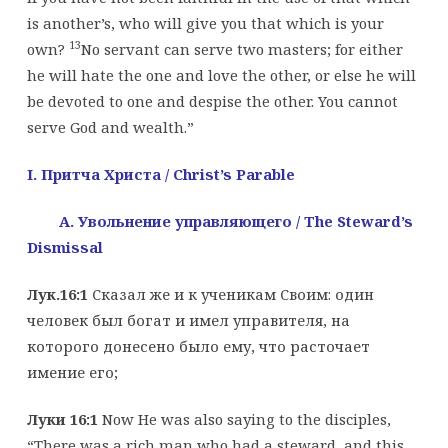
is another’s, who will give you that which is your
13
own?
No servant can serve two masters; for either
he will hate the one and love the other, or else he will
be devoted to one and despise the other. You cannot
serve God and wealth.”
I. Притча Христа
/
Christ’s Parable
A. Увольнение управляющего
/ The Steward’s
Dismissal
Лук.16:1
Сказал же и к ученикам Своим: один
человек был богат и имел управителя, на
которого донесено было ему, что расточает
имение его;
Луки 16:1
Now He was also saying to the disciples,
“There was a rich man who had a steward, and this