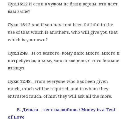
Лук.16:12
И если в чужом не были верны, кто даст
вам ваше?
Луки 16:12
And if you have not been faithful in the
use of that which is another’s, who will give you that
which is your own?
Лук.12:48
…И от всякого, кому дано много, много и
потребуется, и кому много вверено, с того больше
взыщут.
Луки 12:48
…From everyone who has been given
much, much will be required, and to whom they
entrusted much, of him they will ask all the more.
B. Деньги – тест на любовь
/ Money is a Test
of Love