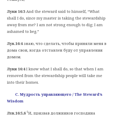
Луки 16:3
And the steward said to himself, “What
shall I do, since my master is taking the stewardship
away from me? I am not strong enough to dig; I am
ashamed to beg.”
Лук.16:4
знаю, что сделать, чтобы приняли меня в
дома свои, когда отставлен буду от управления
домом.
Луки 16:4
I know what I shall do, so that when I am
removed from the stewardship people will take me
into their homes.
C. Мудрость управляющего
/ The Steward’s
Wisdom
5
Лук.16:5,6
И, призвав должников господина