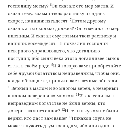
6
господину моему?
Он сказал: сто мер масла. И
сказал ему: возьми твою расписку и садись
7
скорее, напиши: пятьдесят.
Потом другому
сказал: а ты сколько должен? Он отвечал: сто мер
пшеницы. И сказал ему: возьми твою расписку и
8
напиши: восемьдесят.
И похвалил господин
неверного управляющего, что догадливо
поступил; ибо сыны века этого догадливее сынов
9
света в своём роде.
И Я говорю вам: приобретайте
себе друзей богатством неправедным, чтобы они,
когда обнищаете, приняли вас в вечные обители.
10
Верный в малом и во многом верен, а неверный
11
в малом неверен и во многом.
Итак, если вы в
неправедном богатстве не были верны, кто
12
доверит вам истинное?
И если в чужом не были
13
верны, кто даст вам ваше?
Никакой слуга не
может служить двум господам, ибо или одного