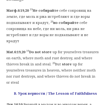
19
Матф.6:19,20
Не собирайте
себе сокровищ на
земле, где моль и ржа истребляют и где воры
20
подкапывают и крадут,
но собирайте
себе
сокровища на небе, где ни моль, ни ржа не
истребляют и где воры не подкапывают и не
крадут
19
Mat.6:19,20
Do not store
up for yourselves treasures
on earth, where moth and rust destroy, and where
20
thieves break in and steal.
But
store
up for
yourselves treasures in heaven, where neither moth
nor rust destroys, and where thieves do not break in
or steal
B. Урок верности
/ The Lesson of Faithfulness
Лук.16:10
Верный в малом и во многом верен, а