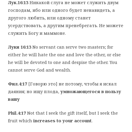
Лук.16:13
Никакой слуга не может служить двум
господам, ибо или одного будет ненавидеть, а
другого любить, или одному станет
усердствовать, а другим пренебрегать. Не можете
служить Богу и маммоне.
Луки 16:13
No servant can serve two masters; for
either he will hate the one and love the other, or else
he will be devoted to one and despise the other. You
cannot serve God and wealth.
Фил.4:17
[Говорю это] не потому, чтобы я искал
даяния; но ищу плода,
умножающегося в пользу
вашу
Phil.4:17
Not that I seek the gift itself, but I seek the
fruit which
increases to your account
.