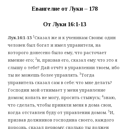
Евангелие от Луки – 178
От Луки 16:1-13
1
Лук.16:1-13
Сказал же и к ученикам Своим: один
человек был богат и имел управителя, на
которого донесено было ему, что расточает
2
имение его;
и, призвав его, сказал ему: что это я
слышу о тебе? Дай отчёт в управлении твоем, ибо
3
ты не можешь более управлять.
Тогда
управитель сказал сам в себе: что мне делать?
Господин мой отнимает у меня управление
4
домом; копать не могу, просить стыжусь;
знаю,
что сделать, чтобы приняли меня в дома свои,
5
когда отставлен буду от управления домом.
И,
призвав должников господина своего, каждого
порознь, сказал первому: сколько ты должен