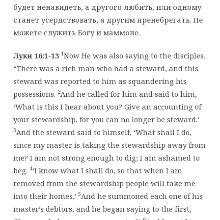
будет ненавидеть, а другого любить, или одному
станет усердствовать, а другим пренебрегать. Не
можете служить Богу и маммоне.
1
Луки 16:1-13
Now He was also saying to the disciples,
“There was a rich man who had a steward, and this
steward was reported to him as squandering his
2
possessions.
And he called for him and said to him,
‘What is this I hear about you? Give an accounting of
your stewardship, for you can no longer be steward.’
3
And the steward said to himself, ‘What shall I do,
since my master is taking the stewardship away from
me? I am not strong enough to dig; I am ashamed to
4
beg.
‘I know what I shall do, so that when I am
removed from the stewardship people will take me
5
into their homes.’
And he summoned each one of his
master’s debtors, and he began saying to the first,
6