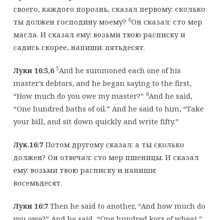
своего, каждого порознь, сказал первому: сколько
6
ты должен господину моему?
Он сказал: сто мер
масла. И сказал ему: возьми твою расписку и
садись скорее, напиши: пятьдесят.
5
Луки 16:5,6
And he summoned each one of his
master’s debtors, and he began saying to the first,
6
“How much do you owe my master?”
And he said,
“One hundred baths of oil.” And he said to him, “Take
your bill, and sit down quickly and write fifty.”
Лук.16:7
Потом другому сказал: а ты сколько
должен? Он отвечал: сто мер пшеницы. И сказал
ему: возьми твою расписку и напиши:
восемьдесят.
Луки 16:7
Then he said to another, “And how much do
you owe?” And he said, “One hundred kors of wheat.”