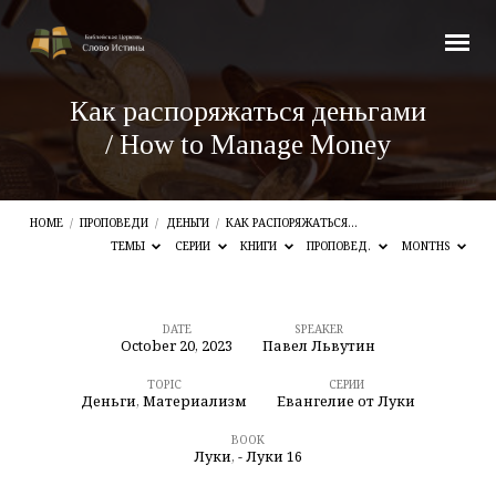
Как распоряжаться деньгами
/ How to Manage Money
HOME
/
ПРОПОВЕДИ
/
ДЕНЬГИ
/
КАК РАСПОРЯЖАТЬСЯ…
ТЕМЫ
СЕРИИ
КНИГИ
ПРОПОВЕД.
MONTHS
DATE
SPEAKER
October 20, 2023
Павел Львутин
Как
распоряжаться
TOPIC
СЕРИИ
Деньги
,
Материализм
Евангелие от Луки
деньгами
BOOK
/
Луки
,
- Луки 16
How