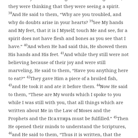
they were thinking that they were seeing a spirit.
38
And He said to them, “Why are you troubled, and
39
why do doubts arise in your hearts?
See My hands
and My feet, that it is I Myself; touch Me and see, for a
spirit does not have flesh and bones as you see that I
40
have.”
And when He had said this, He showed them
41
His hands and His feet.
And while they still were not
believing because of their joy and were still
marveling, He said to them, “Have you anything here
42
to eat?”
They gave Him a piece of a broiled fish,
43
44
and He took it and ate it before them.
Now He said
to them, “These are My words which I spoke to you
while I was still with you, that all things which are
written about Me in the Law of Moses and the
45
Prophets and the Псалтирь must be fulfilled.”
Then
He opened their minds to understand the Scriptures,
46
and He said to them, “Thus it is written, that the