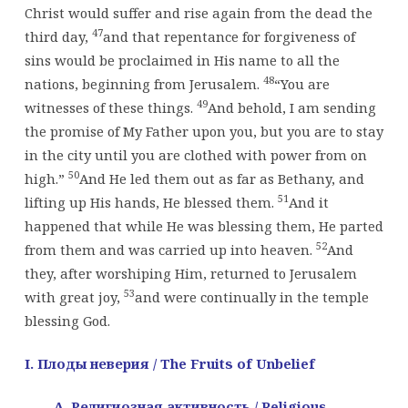
Christ would suffer and rise again from the dead the
47
third day,
and that repentance for forgiveness of
sins would be proclaimed in His name to all the
48
nations, beginning from Jerusalem.
“You are
49
witnesses of these things.
And behold, I am sending
the promise of My Father upon you, but you are to stay
in the city until you are clothed with power from on
50
high.”
And He led them out as far as Bethany, and
51
lifting up His hands, He blessed them.
And it
happened that while He was blessing them, He parted
52
from them and was carried up into heaven.
And
they, after worshiping Him, returned to Jerusalem
53
with great joy,
and were continually in the temple
blessing God.
I. Плоды
неверия
/ The Fruits of Unbelief
A
. Религиозная активность
/ Religious