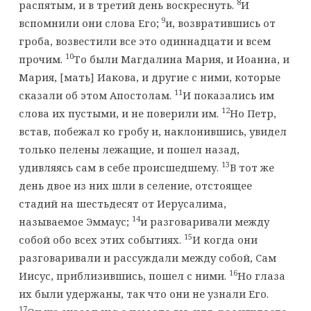
8
распятым, и в третий день воскреснуть.
И
9
вспомнили они слова Его;
и, возвратившись от
гроба, возвестили все это одиннадцати и всем
10
прочим.
То были Магдалина Мария, и Иоанна, и
Мария, [мать] Иакова, и другие с ними, которые
11
сказали об этом Апостолам.
И показались им
12
слова их пустыми, и не поверили им.
Но Петр,
встав, побежал ко гробу и, наклонившись, увидел
только пелены лежащие, и пошел назад,
13
удивляясь сам в себе происшедшему.
В тот же
день двое из них шли в селение, отстоящее
стадий на шестьдесят от Иерусалима,
14
называемое Эммаус;
и разговаривали между
15
собой обо всех этих событиях.
И когда они
разговаривали и рассуждали между собой, Сам
16
Иисус, приблизившись, пошел с ними.
Но глаза
их были удержаны, так что они не узнали Его.
17