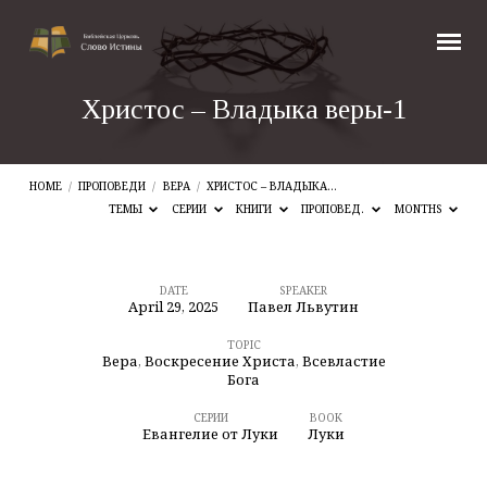
Христос – Владыка веры-1
HOME
/
ПРОПОВЕДИ
/
ВЕРА
/
ХРИСТОС – ВЛАДЫКА…
ТЕМЫ
СЕРИИ
КНИГИ
ПРОПОВЕД.
MONTHS
DATE
SPEAKER
April 29, 2025
Павел Львутин
Христос
–
TOPIC
Вера
,
Воскресение Христа
,
Всевластие
Владыка
Бога
веры-1
СЕРИИ
BOOK
Евангелие от Луки
Луки