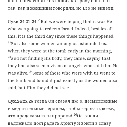
пошли некоторые из наших ко гробу и нашли
так, как и женщины говорили, но Его не видели.
21
Луки 24:21-24
But we were hoping that it was He
who was going to redeem Israel. Indeed, besides all
this, it is the third day since these things happened.
22
But also some women among us astounded us.
When they were at the tomb early in the morning,
23
and not finding His body, they came, saying that
they had also seen a vision of angels who said that He
24
was alive.
Some of those who were with us went to
the tomb and found it just exactly as the women also
said, but Him they did not see.
Лук.24:25,26
Тогда Он сказал им: о, несмысленные
и медлительные сердцем, чтобы веровать всему,
26
что предсказывали пророки!
Не так ли
надлежало пострадать Христу и войти в славу