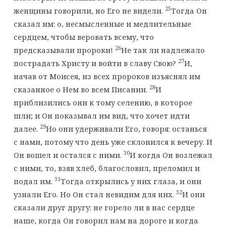
25
женщины говорили, но Его не видели.
Тогда Он
сказал им: о, несмысленные и медлительные
сердцем, чтобы веровать всему, что
26
предсказывали пророки!
Не так ли надлежало
27
пострадать Христу и войти в славу Свою?
И,
начав от Моисея, из всех пророков изъяснял им
28
сказанное о Нем во всем Писании.
И
приблизились они к тому селению, в которое
шли; и Он показывал им вид, что хочет идти
29
далее.
Но они удерживали Его, говоря: останься
с нами, потому что день уже склонился к вечеру. И
30
Он вошел и остался с ними.
И когда Он возлежал
с ними, то, взяв хлеб, благословил, преломил и
31
подал им.
Тогда открылись у них глаза, и они
32
узнали Его. Но Он стал невидим для них.
И они
сказали друг другу: не горело ли в нас сердце
наше, когда Он говорил нам на дороге и когда