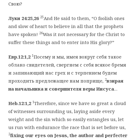
Свою?
25
Луки 24:25,26
And He said to them, “O foolish ones
and slow of heart to believe in all that the prophets
26
have spoken!
Was it not necessary for the Christ to
suffer these things and to enter into His glory?”
1
Евр.12:1,2
Посему и мы, имея вокруг себя такое
облако свидетелей, свергнем с себя всякое бремя
и запинающий нас грех и с терпением будем
2
проходить предлежащее нам поприще,
взирая
на начальника и совершителя веры Иисуса
…
1
Heb.12:1,2
Therefore, since we have so great a cloud
of witnesses surrounding us, laying aside every
weight and the sin which so easily entangles us, let
us run with endurance the race that is set before us,
2
fixing our eyes on Jesus, the author and perfecter