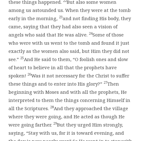
22
these things happened.
But also some women
among us astounded us. When they were at the tomb
23
early in the morning,
and not finding His body, they
came, saying that they had also seen a vision of
24
angels who said that He was alive.
Some of those
who were with us went to the tomb and found it just
exactly as the women also said, but Him they did not
25
see.”
And He said to them, “O foolish ones and slow
of heart to believe in all that the prophets have
26
spoken!
Was it not necessary for the Christ to suffer
27
these things and to enter into His glory?”
Then
beginning with Moses and with all the prophets, He
interpreted to them the things concerning Himself in
28
all the Scriptures.
And they approached the village
where they were going, and He acted as though He
29
were going farther.
But they urged Him strongly,
saying, “Stay with us, for it is toward evening, and
the day is now nearly over.” So He went in to stay with