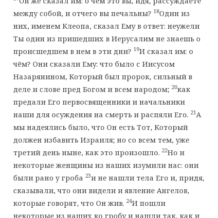
Он же сказал им: о чем это вы, идя, рассуждаете
18
между собой, и отчего вы печальны?
Один из
них, именем Клеопа, сказал Ему в ответ: неужели
Ты один из пришедших в Иерусалим не знаешь о
19
происшедшем в нем в эти дни?
И сказал им: о
чём? Они сказали Ему: что было с Иисусом
Назарянином, Который был пророк, сильный в
20
деле и слове пред Богом и всем народом;
как
предали Его первосвященники и начальники
21
наши для осуждения на смерть и распяли Его.
А
мы надеялись было, что Он есть Тот, Который
должен избавить Израиля; но со всем тем, уже
22
третий день ныне, как это произошло.
Но и
некоторые женщины из наших изумили нас: они
23
были рано у гроба
и не нашли тела Его и, придя,
сказывали, что они видели и явление Ангелов,
24
которые говорят, что Он жив.
И пошли
некоторые из наших ко гробу и нашли так, как и