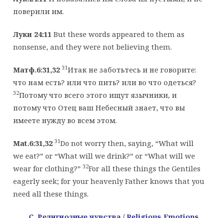
поверили им.
Луки 24:11
But these words appeared to them as
nonsense, and they were not believing them.
31
Матф.6:31,32
Итак не заботьтесь и не говорите:
что нам есть? или что пить? или во что одеться?
32
Потому что всего этого ищут язычники, и
потому что Отец ваш Небесный знает, что вы
имеете нужду во всем этом.
31
Mat.6:31,32
Do not worry then, saying, “What will
we eat?” or “What will we drink?” or “What will we
32
wear for clothing?”
For all these things the Gentiles
eagerly seek; for your heavenly Father knows that you
need all these things.
C
. Религиозные чувства
/ Religious
Emotions