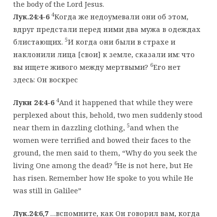
the body of the Lord Jesus.
4
Лук.24:4-6
Когда же недоумевали они об этом,
вдруг предстали перед ними два мужа в одеждах
5
блистающих.
И когда они были в страхе и
наклонили лица [свои] к земле, сказали им: что
6
вы ищете живого между мертвыми?
Его нет
здесь: Он воскрес
4
Луки 24:4-6
And it happened that while they were
perplexed about this, behold, two men suddenly stood
5
near them in dazzling clothing,
and when the
women were terrified and bowed their faces to the
ground, the men said to them, “Why do you seek the
6
living One among the dead?
He is not here, but He
has risen. Remember how He spoke to you while He
was still in Galilee”
Лук.24:6,7
…вспомните, как Он говорил вам, когда