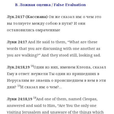
B
. Ложная оценка /
False
Evaluation
Лук.24:17 (Кассиана)
Он же сказал им: о чем это
вы толкуете между собою в пути? И они
остановились омраченные
Луки 24:17
And He said to them, “What are these
words that you are discussing with one another as
you are walking?” And they stood still, looking sad.
18
Лук.24:18,19
Один из них, именем Клеопа, сказал
Ему в ответ: неужели Ты один из пришедших в
Иерусалим не знаешь о происшедшем в нем в эти
19
дни?
И сказал им: о чем?…
18
Луки 24:18,19
And one of them, named Cleopas,
answered and said to Him, “Are You the only one
visiting Jerusalem and unaware of the things which