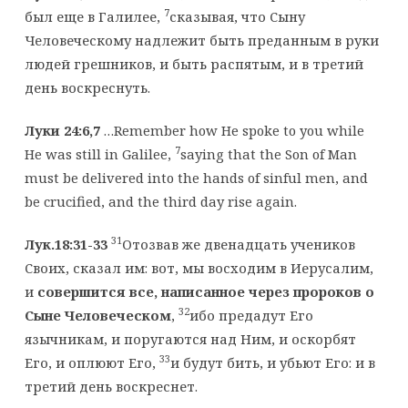
7
был еще в Галилее,
сказывая, что Сыну
Человеческому надлежит быть преданным в руки
людей грешников, и быть распятым, и в третий
день воскреснуть.
Луки 24:6,7
…Remember how He spoke to you while
7
He was still in Galilee,
saying that the Son of Man
must be delivered into the hands of sinful men, and
be crucified, and the third day rise again.
31
Лук.18:31-33
Отозвав же двенадцать учеников
Своих, сказал им: вот, мы восходим в Иерусалим,
и
совершится все, написанное через пророков о
32
Сыне Человеческом
,
ибо предадут Его
язычникам, и поругаются над Ним, и оскорбят
33
Его, и оплюют Его,
и будут бить, и убьют Его: и в
третий день воскреснет.