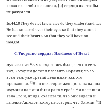
глаза их, чтобы не видели, [и]
сердца их, чтобы
не разумели
.
Is.44:18
They do not know, nor do they understand, for
He has smeared over their eyes so that they cannot
see and
their hearts so that they will have no
insight
.
C. Упорство
сердца / Hardness of Heart
21
Лук.24:21-24
А мы надеялись было, что Он есть
Тот, Который должен избавить Израиля; но со
всем тем, уже третий день ныне, как это
22
произошло.
Но и некоторые женщины из наших
23
изумили нас: они были рано у гроба
и не нашли
тела Его и, придя, сказывали, что они видели и
24
явление Ангелов, которые говорят, что Он жив.
И