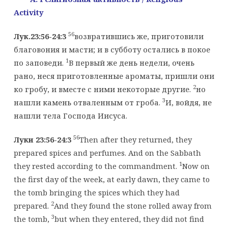
Activity
56
Лук.23:56-24:3
возвратившись же, приготовили
благовония и масти; и в субботу остались в покое
1
по заповеди.
В первый же день недели, очень
рано, неся приготовленные ароматы, пришли они
2
ко гробу, и вместе с ними некоторые другие.
но
3
нашли камень отваленным от гроба.
И, войдя, не
нашли тела Господа Иисуса.
56
Луки 23:56-24:3
Then after they returned, they
prepared spices and perfumes. And on the Sabbath
1
they rested according to the commandment.
Now on
the first day of the week, at early dawn, they came to
the tomb bringing the spices which they had
2
prepared.
And they found the stone rolled away from
3
the tomb,
but when they entered, they did not find