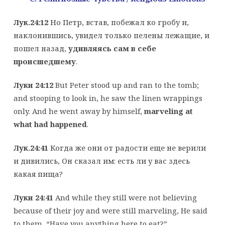
Лук.24:12
Но Петр, встав, побежал ко гробу и,
наклонившись, увидел только пелены лежащие, и
пошел назад,
удивляясь сам в себе
происшедшему
.
Луки 24:12
But Peter stood up and ran to the tomb;
and stooping to look in, he saw the linen wrappings
only. And he went away by himself,
marveling at
what had happened
.
Лук.24:41
Когда же они от радости еще не верили
и дивились, Он сказал им: есть ли у вас здесь
какая пища?
Луки 24:41
And while they still were not believing
because of their joy and were still marveling, He said
to them, “Have you anything here to eat?”