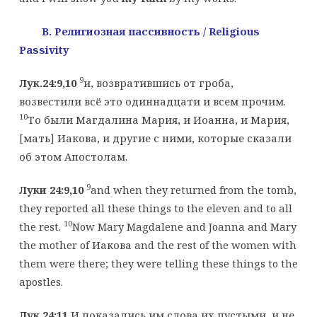
B
. Религиозная пассивность
/ Religious
Passivity
9
Лук.24:9,10
и, возвратившись от гроба,
возвестили всё это одиннадцати и всем прочим.
10
То были Магдалина Мария, и Иоанна, и Мария,
[мать] Иакова, и другие с ними, которые сказали
об этом Апостолам.
9
Луки 24:9,10
and when they returned from the tomb,
they reported all these things to the eleven and to all
10
the rest.
Now Mary Magdalene and Joanna and Mary
the mother of Иакова and the rest of the women with
them were there; they were telling these things to the
apostles.
Лук.24:11
И показались им слова их пустыми, и не