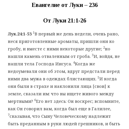
Евангелие от Луки – 236
От Луки 21:1-26
1
Лук.24:1-53
В первый же день недели, очень рано,
неся приготовленные ароматы, пришли они ко
2
гробу, и вместе с ними некоторые другие;
но
3
нашли камень отваленным от гроба.
И, войдя, не
4
нашли тела Господа Иисуса.
Когда же
недоумевали они об этом, вдруг предстали перед
5
ними два мужа в одеждах блистающих.
И когда
они были в страхе и наклонили лица [свои] к
земле, сказали им: что вы ищете живого между
6
мертвыми?
Его нет здесь: Он воскрес; вспомните,
как Он говорил вам, когда был еще в Галилее,
7
сказывая, что Сыну Человеческому надлежит
быть преданным в руки людей грешников, и быть