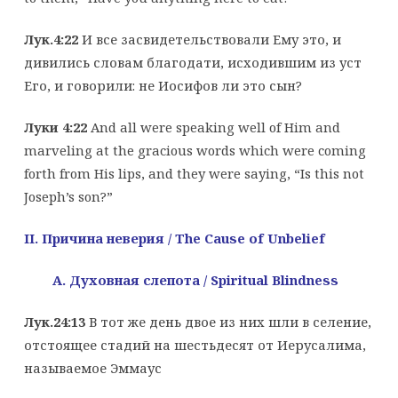
Лук.4:22
И все засвидетельствовали Ему это, и
дивились словам благодати, исходившим из уст
Его, и говорили: не Иосифов ли это сын?
Луки 4:22
And all were speaking well of Him and
marveling at the gracious words which were coming
forth from His lips, and they were saying, “Is this not
Joseph’s son?”
II. Причина
неверия
/ The Cause of Unbelief
A
. Духовная слепота
/
Spiritual
Blindness
Лук.24:13
В тот же день двое из них шли в селение,
отстоящее стадий на шестьдесят от Иерусалима,
называемое Эммаус