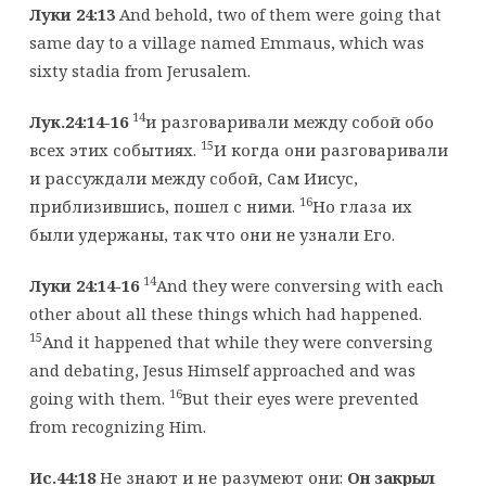
Луки 24:13
And behold, two of them were going that
same day to a village named Emmaus, which was
sixty stadia from Jerusalem.
14
Лук.24:14-16
и разговаривали между собой обо
15
всех этих событиях.
И когда они разговаривали
и рассуждали между собой, Сам Иисус,
16
приблизившись, пошел с ними.
Но глаза их
были удержаны, так что они не узнали Его.
14
Луки 24:14-16
And they were conversing with each
other about all these things which had happened.
15
And it happened that while they were conversing
and debating, Jesus Himself approached and was
16
going with them.
But their eyes were prevented
from recognizing Him.
Ис.44:18
Не знают и не разумеют они:
Он закрыл