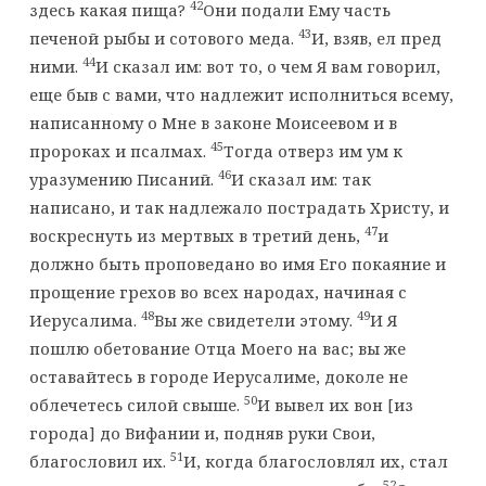
42
здесь какая пища?
Они подали Ему часть
43
печеной рыбы и сотового меда.
И, взяв, ел пред
44
ними.
И сказал им: вот то, о чем Я вам говорил,
еще быв с вами, что надлежит исполниться всему,
написанному о Мне в законе Моисеевом и в
45
пророках и псалмах.
Тогда отверз им ум к
46
уразумению Писаний.
И сказал им: так
написано, и так надлежало пострадать Христу, и
47
воскреснуть из мертвых в третий день,
и
должно быть проповедано во имя Его покаяние и
прощение грехов во всех народах, начиная с
48
49
Иерусалима.
Вы же свидетели этому.
И Я
пошлю обетование Отца Моего на вас; вы же
оставайтесь в городе Иерусалиме, доколе не
50
облечетесь силой свыше.
И вывел их вон [из
города] до Вифании и, подняв руки Свои,
51
благословил их.
И, когда благословлял их, стал
52