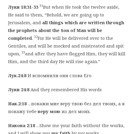
31
Луки 18:31-33
But when He took the twelve aside,
He said to them, “Behold, we are going up to
Jerusalem, and
all things which are written through
the prophets about the Son of Man will be
32
completed
.
For He will be delivered over to the
Gentiles, and will be mocked and mistreated and spit
33
upon,
and after they have flogged Him, they will kill
Him, and the third day He will rise again.”
Лук.24:8
И вспомнили они слова Его
Луки 24:8
And they remembered His words
Иак.2:18
…покажи мне веру твою без дел твоих, а я
покажу тебе
веру мою
из дел моих.
Иакова 2:18
…Show me your faith without the works,
and I will show you
my faith
by my works.