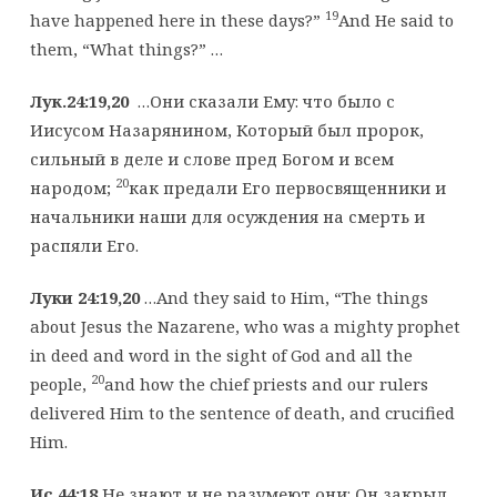
19
have happened here in these days?”
And He said to
them, “What things?” …
Лук.24:19,20
…Они сказали Ему: что было с
Иисусом Назарянином, Который был пророк,
сильный в деле и слове пред Богом и всем
20
народом;
как предали Его первосвященники и
начальники наши для осуждения на смерть и
распяли Его.
Луки 24:19,20
…And they said to Him, “The things
about Jesus the Nazarene, who was a mighty prophet
in deed and word in the sight of God and all the
20
people,
and how the chief priests and our rulers
delivered Him to the sentence of death, and crucified
Him.
Ис.44:18
Не знают и не разумеют они: Он закрыл