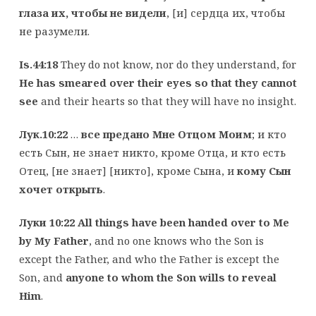
глаза их, чтобы не видели
, [и] сердца их, чтобы
не разумели.
Is.44:18
They do not know, nor do they understand, for
He has smeared over their eyes so that they cannot
see
and their hearts so that they will have no insight.
Лук.10:22
…
все предано Мне Отцом Моим
; и кто
есть Сын, не знает никто, кроме Отца, и кто есть
Отец, [не знает] [никто], кроме Сына, и
кому Сын
хочет открыть
.
Луки 10:22
All things have been handed over to Me
by My Father
, and no one knows who the Son is
except the Father, and who the Father is except the
Son, and
anyone to whom the Son wills to reveal
Him
.