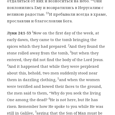
отдаляться от них и возноситься на небо.
Они
поклонились Ему и возвратились в Иерусалим с
53
великою радостью.
И пребывали всегда в храме,
прославляя и благословляя Бога.
1
Луки 24:1-53
Now on the first day of the week, at
early dawn, they came to the tomb bringing the
2
spices which they had prepared.
And they found the
3
stone rolled away from the tomb,
but when they
entered, they did not find the body of the Lord Jesus.
4
And it happened that while they were perplexed
about this, behold, two men suddenly stood near
5
them in dazzling clothing,
and when the women
were terrified and bowed their faces to the ground,
the men said to them, “Why do you seek the living
6
One among the dead?
He is not here, but He has
risen. Remember how He spoke to you while He was
7
still in Galilee,
saying that the Son of Man must be