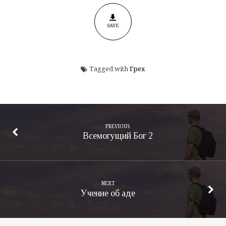
SAVE
Tagged with
Грех
PREVIOUS
Всемогущий Бог 2
NEXT
Учение об аде